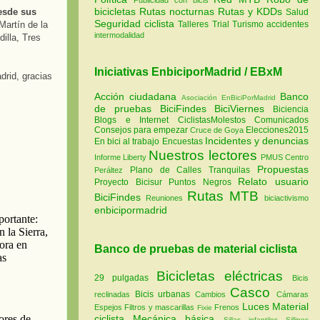
bicicletas
Rutas nocturnas
Rutas y KDDs
esde sus
Salud
Seguridad ciclista
Talleres
Trial
Turismo
accidentes
Martín de la
intermodalidad
illa, Tres
Iniciativas EnbiciporMadrid / EBxM
drid, gracias
Acción ciudadana
Banco
Asociación EnBiciPorMadrid
de pruebas
BiciFindes
BiciViernes
Biciencia
Blogs e Internet
CiclistasMolestos
Comunicados
Consejos para empezar
Elecciones2015
Cruce de Goya
Incidentes y denuncias
En bici al trabajo
Encuestas
Nuestros lectores
Informe Liberty
PMUS Centro
Propuestas
Plano de Calles Tranquilas
Peráltez
Relato usuario
Proyecto Bicisur
Puntos Negros
Rutas MTB
BiciFindes
Reuniones
biciactivismo
enbicipormadrid
Banco de pruebas de material ciclista
Bicicletas eléctricas
29 pulgadas
Bicis
Casco
Bicis urbanas
reclinadas
Cambios
Cámaras
Luces
Material
Espejos
Filtros y mascarillas
Frenos
Fixie
ciclista
Mecánica básica
Sillas infantiles
Sillines