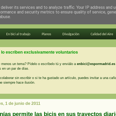
deliver its services and to analyze traffic. Your IP address and 
formance and security metrics to ensure quality of service, gen
abuse.
En bici al trabajo
Planos
Divulgación
Calidad del Aire
 lo escriben exclusivamente voluntarios
menos un tema? Pídelo o escríbelo tú y enviálo a
enbici@espormadrid.es
 en un par de días.
colaborar sin escribir o si te ha gustado un artículo, puedes invitar a una cañ
ue siempre hace ilusión.
s, 1 de junio de 2011
ías permite las bicis en sus trayectos diar