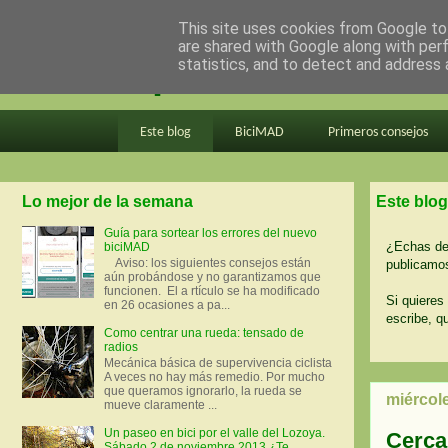
This site uses cookies from Google to 
are shared with Google along with per
en bici por madrid
statistics, and to detect and address 
Este blog
BiciMAD
Primeros consejos
Lo mejor de la semana
Este blog
Guía para sortear los errores del nuevo
¿Echas de 
biciMAD
Aviso: los siguientes consejos están
publicamos
aún probándose y no garantizamos que
funcionen. El a rtículo se ha modificado
Si quieres 
en 26 ocasiones a pa...
escribe, q
Como centrar una rueda: tensado de
radios
Mecánica básica de supervivencia ciclista
A veces no hay más remedio. Por mucho
que queramos ignorarlo, la rueda se
miércole
mueve claramente ...
Un paseo en bici por el valle del Lozoya.
Cercan
Sábado 2 de noviembre 2013 ¿Te