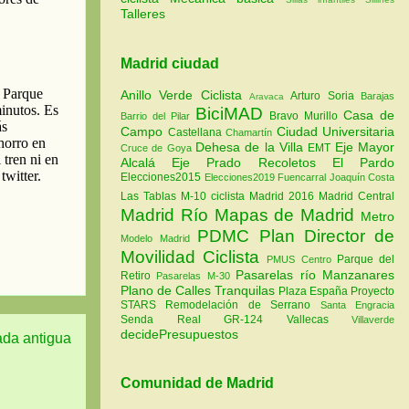
Talleres
Madrid ciudad
Anillo Verde Ciclista
Arturo Soria
Barajas
Aravaca
BiciMAD
Casa de
Bravo Murillo
Barrio del Pilar
Campo
Ciudad Universitaria
Castellana
Chamartín
Dehesa de la Villa
Eje Mayor
EMT
Cruce de Goya
Alcalá
Eje Prado Recoletos
El Pardo
Elecciones2015
Elecciones2019
Fuencarral
Joaquín Costa
Las Tablas
M-10 ciclista
Madrid 2016
Madrid Central
Madrid Río
Mapas de Madrid
Metro
PDMC Plan Director de
Modelo Madrid
Movilidad Ciclista
Parque del
PMUS Centro
Pasarelas río Manzanares
Retiro
Pasarelas M-30
Plano de Calles Tranquilas
Plaza España
Proyecto
STARS
Remodelación de Serrano
Santa Engracia
Senda Real GR-124
Vallecas
Villaverde
decidePresupuestos
ada antigua
Comunidad de Madrid