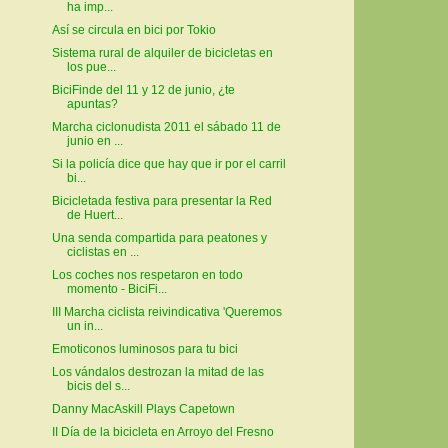
ha imp...
Así se circula en bici por Tokio
Sistema rural de alquiler de bicicletas en
los pue...
BiciFinde del 11 y 12 de junio, ¿te
apuntas?
Marcha ciclonudista 2011 el sábado 11 de
junio en ...
Si la policía dice que hay que ir por el carril
bi...
Bicicletada festiva para presentar la Red
de Huert...
Una senda compartida para peatones y
ciclistas en ...
Los coches nos respetaron en todo
momento - BiciFi...
III Marcha ciclista reivindicativa 'Queremos
un in...
Emoticonos luminosos para tu bici
Los vándalos destrozan la mitad de las
bicis del s...
Danny MacAskill Plays Capetown
II Día de la bicicleta en Arroyo del Fresno