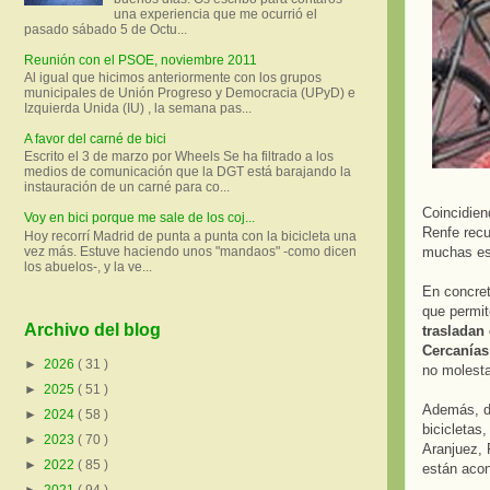
una experiencia que me ocurrió el
pasado sábado 5 de Octu...
Reunión con el PSOE, noviembre 2011
Al igual que hicimos anteriormente con los grupos
municipales de Unión Progreso y Democracia (UPyD) e
Izquierda Unida (IU) , la semana pas...
A favor del carné de bici
Escrito el 3 de marzo por Wheels Se ha filtrado a los
medios de comunicación que la DGT está barajando la
instauración de un carné para co...
Coincidien
Voy en bici porque me sale de los coj...
Renfe rec
Hoy recorrí Madrid de punta a punta con la bicicleta una
vez más. Estuve haciendo unos "mandaos" -como dicen
muchas es
los abuelos-, y la ve...
En concret
que permit
Archivo del blog
trasladan 
Cercanías
►
2026
( 31 )
no molesta
►
2025
( 51 )
Además, de
►
2024
( 58 )
bicicletas
►
2023
( 70 )
Aranjuez, 
►
2022
( 85 )
están acon