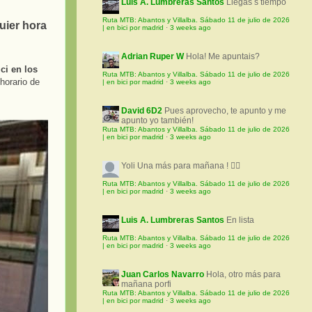
Luis A. Lumbreras Santos
Llegas s tiempo
Ruta MTB: Abantos y Villalba. Sábado 11 de julio de 2026
quier hora
| en bici por madrid
·
3 weeks ago
Adrian Ruper W
Hola! Me apuntais?
ci en los
Ruta MTB: Abantos y Villalba. Sábado 11 de julio de 2026
 horario de
| en bici por madrid
·
3 weeks ago
David 6D2
Pues aprovecho, te apunto y me
apunto yo también!
Ruta MTB: Abantos y Villalba. Sábado 11 de julio de 2026
| en bici por madrid
·
3 weeks ago
Yoli
Una más para mañana ! 🚵‍♀️
Ruta MTB: Abantos y Villalba. Sábado 11 de julio de 2026
| en bici por madrid
·
3 weeks ago
Luis A. Lumbreras Santos
En lista
Ruta MTB: Abantos y Villalba. Sábado 11 de julio de 2026
| en bici por madrid
·
3 weeks ago
Juan Carlos Navarro
Hola, otro más para
mañana porfi
Ruta MTB: Abantos y Villalba. Sábado 11 de julio de 2026
| en bici por madrid
·
3 weeks ago