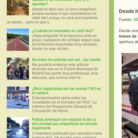
apuntas?
Quizás el título sea un poco engañoso,
Desde ho
porque aunque sí que recorreremos el
valle del Lozoya, no será precisamente
Fuente:
Ma
un paseo... pero es que s...
Desde est
¿Cuándo es necesario un carril bici?
¡Vaya pregunta! Si la hacemos ante un
trenes de
grupo cualquiera de ciclistas seguro que
apertura de
encontramos respuestas muy variadas,
desde los que reclam...
No todos los policías son así... por suerte
Me gustaría empezar este artículo
diciendo que en la Policía Municipal de
Madrid hay gente muy profesional, muy
educada, que conoce bien la ...
¿Bicis legalizadas por las aceras? NO es
el camino
Enbicipormadrid opina sobre las
novedades en el borrador del RGC 'La
reforma del Reglamento General de
Circulación' de Alfons...
Policía amenaza con requisar la bici a
dos ciclistas por empeñarse en circular
legalmente
Comentario publicado por carrasbici Hola
buenos días. Os escribo para contaros