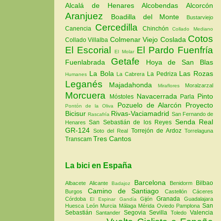
Alcalá de Henares
Alcobendas
Alcorcón
Aranjuez
Boadilla del Monte
Bustarviejo
Cercedilla
Canencia
Chinchón
Collado Mediano
Cotos
Colmenar Viejo
Coslada
Collado Villalba
El Escorial
El Pardo
Fuenfría
El Molar
Getafe
Fuenlabrada
Hoya de San Blas
La Bola
Las Rozas
La Pedriza
La Cabrera
Humanes
Leganés
Majadahonda
Moralzarzal
Miraflores
Morcuera
Navacerrada
Pinto
Móstoles
Parla
Pozuelo de Alarcón
Proyecto
Pontón de la Oliva
Bicisur
Rivas-Vaciamadrid
San Fernando de
Rascafría
Senda Real
San Sebastián de los Reyes
Henares
GR-124
Torrejón de Ardoz
Soto del Real
Torrelaguna
Tres Cantos
Transcam
La bici en España
Barcelona
Bilbao
Albacete
Alicante
Benidorm
Badajoz
Camino de Santiago
Burgos
Castellón
Cáceres
Granada
Córdoba
Gijón
Guadalajara
El Espinar
Gandía
San
Huesca
León
Murcia
Málaga
Mérida
Oviedo
Pamplona
Sebastián
Segovia
Sevilla
Valencia
Santander
Toledo