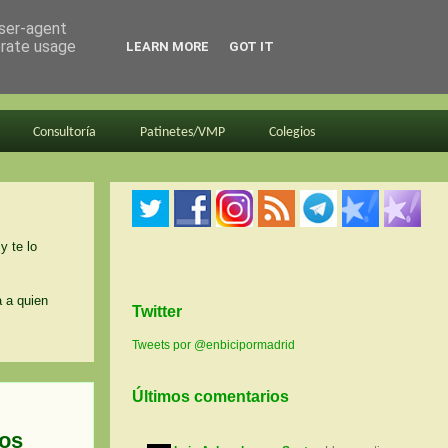
user-agent
erate usage
LEARN MORE
GOT IT
Consultoría
Patinetes/VMP
Colegios
y te lo
a a quien
Twitter
Tweets por @enbicipormadrid
Últimos comentarios
ios