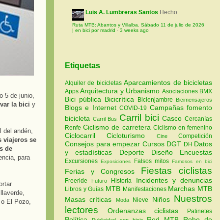
Luis A. Lumbreras Santos
Hecho
Ruta MTB: Abantos y Villalba. Sábado 11 de julio de 2026
| en bici por madrid
·
3 weeks ago
Etiquetas
Aparcamientos de bicicletas
Alquiler de bicicletas
Arquitectura y Urbanismo
Apps
Asociaciones
BMX
 5 de junio,
Bici pública
Bicicrítica
Bicienjambre
Bicimensajeros
var la bici
y
Blogs e Internet
Campañas fomento
COVID-19
Carril bici
bicicleta
Casco
Cercanías
Carril Bus
Ciclismo de carretera
Renfe
Ciclismo en femenino
l del andén,
Ciclocarril
Cicloturismo
Competición
Cine
 viajeros se
Consejos para empezar
Cursos
DGT
Datos
DH
es de
y estadísticas
Deporte
Diseño
Encuestas
encia, para
Excursiones
Falsos mitos
Exposiciones
Famosos en bici
Fiestas ciclistas
Ferias y Congresos
Incidentes y denuncias
Freeride
Historia
Futuro
rtar
MTB
Marchas MTB
Libros y Guías
Manifestaciones
llaverde,
Nuestros
Masas críticas
Niños
Nieve
Moda
 o El Pozo,
lectores
Ordenanzas ciclistas
Patinetes
Política
Red MTB
Robo de
Publicidad con bicis