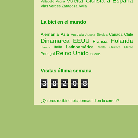
Vuelta Ciclista a España
Valladolid
Vitoria
Vías Verdes
Zaragoza
Ávila
La bici en el mundo
Alemania
Asia
Canadá
Chile
Australia
Bélgica
Austria
Dinamarca
EEUU
Holanda
Francia
Latinoamérica
Italia
Malta
Oriente Medio
Irlanda
Reino Unido
Portugal
Suecia
Visitas última semana
3
8
2
0
8
¿Quieres recibir enbicipormadrid en tu correo?