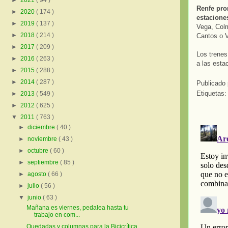
►
2021
( 94 )
Renfe pro
►
2020
( 174 )
estacione
►
2019
( 137 )
Vega, Colm
►
2018
( 214 )
Cantos o V
►
2017
( 209 )
Los trenes
►
2016
( 263 )
a las esta
►
2015
( 288 )
►
2014
( 287 )
Publicado
Etiquetas
►
2013
( 549 )
►
2012
( 625 )
▼
2011
( 763 )
►
diciembre
( 40 )
►
noviembre
( 43 )
►
octubre
( 60 )
►
septiembre
( 85 )
►
agosto
( 66 )
►
julio
( 56 )
▼
junio
( 63 )
Mañana es viernes, pedalea hasta tu
trabajo en com...
Quedadas y columnas para la Bicicrítica