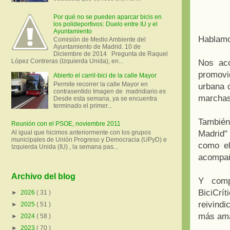
Por qué no se pueden aparcar bicis en
los polideportivos: Duelo entre IU y el
Ayuntamiento
Hablamos
Comisión de Medio Ambiente del
Ayuntamiento de Madrid. 10 de
Diciembre de 2014 Pregunta de Raquel
López Contreras (Izquierda Unida), en...
Nos ac
promovi
Abierto el carril-bici de la calle Mayor
Permite recorrer la calle Mayor en
urbana c
contrasentido Imagen de madridiario.es
marchas,
Desde esta semana, ya se encuentra
terminado el primer...
Tambié
Reunión con el PSOE, noviembre 2011
Madrid" 
Al igual que hicimos anteriormente con los grupos
municipales de Unión Progreso y Democracia (UPyD) e
como el
Izquierda Unida (IU) , la semana pas...
acompaña
Archivo del blog
Y comp
BiciCrít
►
2026
( 31 )
reivindi
►
2025
( 51 )
más ama
►
2024
( 58 )
►
2023
( 70 )