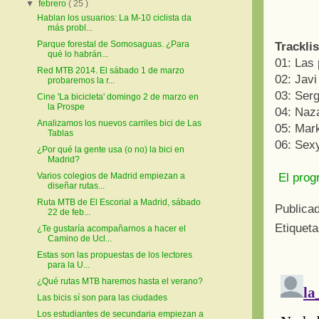
▼
febrero
( 25 )
Hablan los usuarios: La M-10 ciclista da
más probl...
Parque forestal de Somosaguas. ¿Para
Trackli
qué lo habrán...
01: Las 
Red MTB 2014. El sábado 1 de marzo
02: Javi
probaremos la r...
03: Serg
Cine 'La bicicleta' domingo 2 de marzo en
la Prospe
04: Naza
Analizamos los nuevos carriles bici de Las
05: Mar
Tablas
06: Sex
¿Por qué la gente usa (o no) la bici en
Madrid?
El prog
Varios colegios de Madrid empiezan a
diseñar rutas...
Ruta MTB de El Escorial a Madrid, sábado
Publica
22 de feb...
Etiquet
¿Te gustaría acompañarnos a hacer el
Camino de Ucl...
Estas son las propuestas de los lectores
para la U...
¿Qué rutas MTB haremos hasta el verano?
Las bicis sí son para las ciudades
Los estudiantes de secundaria empiezan a