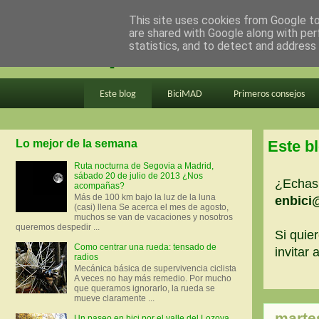
This site uses cookies from Google to 
are shared with Google along with per
en bici por madrid
statistics, and to detect and address
Este blog
BiciMAD
Primeros consejos
Lo mejor de la semana
Este b
Ruta nocturna de Segovia a Madrid,
sábado 20 de julio de 2013 ¿Nos
¿Echas 
acompañas?
Más de 100 km bajo la luz de la luna
enbici
(casi) llena Se acerca el mes de agosto,
muchos se van de vacaciones y nosotros
queremos despedir ...
Si quier
Como centrar una rueda: tensado de
invitar
radios
Mecánica básica de supervivencia ciclista
A veces no hay más remedio. Por mucho
que queramos ignorarlo, la rueda se
mueve claramente ...
marte
Un paseo en bici por el valle del Lozoya.