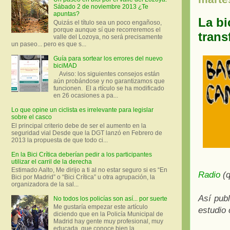
Sábado 2 de noviembre 2013 ¿Te
apuntas?
La bi
Quizás el título sea un poco engañoso,
porque aunque sí que recorreremos el
trans
valle del Lozoya, no será precisamente
un paseo... pero es que s...
Guía para sortear los errores del nuevo
biciMAD
Aviso: los siguientes consejos están
aún probándose y no garantizamos que
funcionen. El a rtículo se ha modificado
en 26 ocasiones a pa...
Lo que opine un ciclista es irrelevante para legislar
sobre el casco
El principal criterio debe de ser el aumento en la
seguridad vial Desde que la DGT lanzó en Febrero de
2013 la propuesta de que todo ci...
En la Bici Crítica deberían pedir a los participantes
utilizar el carril de la derecha
Estimado Aalto, Me dirijo a ti al no estar seguro si es “En
Radio
(
Bici por Madrid” o “Bici Crítica” u otra agrupación, la
organizadora de la sal...
Así pub
No todos los policías son así... por suerte
Me gustaría empezar este artículo
estudio 
diciendo que en la Policía Municipal de
Madrid hay gente muy profesional, muy
educada, que conoce bien la ...