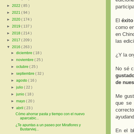
►
2022
( 85 )
particip
►
2021
( 94 )
►
2020
( 174 )
El
éxito
►
2019
( 137 )
como en 
►
2018
( 214 )
en Chin
►
2017
( 209 )
las edic
▼
2016
( 263 )
►
diciembre
( 18 )
¿Y la o
►
noviembre
( 25 )
►
octubre
( 25 )
No sé c
►
septiembre
( 32 )
gustado
►
agosto
( 16 )
de nues
►
julio
( 22 )
►
junio
( 18 )
Me gust
►
mayo
( 20 )
que se 
▼
abril
( 23 )
correct
Cómo ahorrar pasta y tiempo con el nuevo
ayudand
aparcabic...
¿Te apuntas a un paseo por Miraflores y
Bustarviej...
En el b