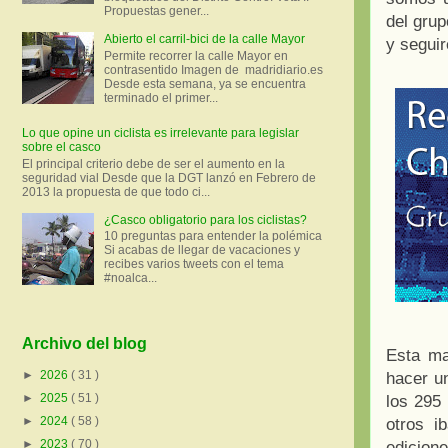
Propuestas gener...
del grup
Abierto el carril-bici de la calle Mayor
y segui
Permite recorrer la calle Mayor en
contrasentido Imagen de madridiario.es
Desde esta semana, ya se encuentra
terminado el primer...
Lo que opine un ciclista es irrelevante para legislar
sobre el casco
El principal criterio debe de ser el aumento en la
seguridad vial Desde que la DGT lanzó en Febrero de
2013 la propuesta de que todo ci...
¿Casco obligatorio para los ciclistas?
10 preguntas para entender la polémica
Si acabas de llegar de vacaciones y
recibes varios tweets con el tema
#noalca...
Archivo del blog
Esta m
►
2026
( 31 )
hacer u
►
2025
( 51 )
los 295 
►
2024
( 58 )
otros i
►
2023
( 70 )
edicion