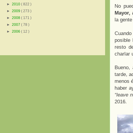
►
2010
( 822 )
No pue
►
2009
( 273 )
Mayor, 
►
2008
( 171 )
la gente
►
2007
( 78 )
►
2006
( 12 )
Cuando 
posible
resto d
charlar 
Bueno, 
tarde, a
menos é
haber a
“leave 
2016.