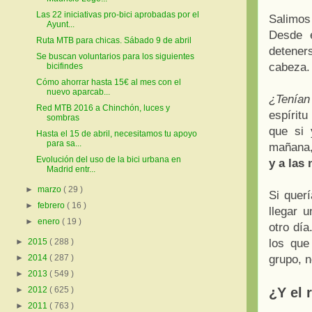
Las 22 iniciativas pro-bici aprobadas por el
Salimos
Ayunt...
Desde e
Ruta MTB para chicas. Sábado 9 de abril
detener
Se buscan voluntarios para los siguientes
cabeza.
bicifindes
Cómo ahorrar hasta 15€ al mes con el
nuevo aparcab...
¿Tenían
Red MTB 2016 a Chinchón, luces y
espírit
sombras
que si 
Hasta el 15 de abril, necesitamos tu apoyo
para sa...
mañana,
Evolución del uso de la bici urbana en
y a las
Madrid entr...
►
marzo
( 29 )
Si querí
►
febrero
( 16 )
llegar 
►
enero
( 19 )
otro día
los que
►
2015
( 288 )
grupo, n
►
2014
( 287 )
►
2013
( 549 )
¿Y el 
►
2012
( 625 )
►
2011
( 763 )