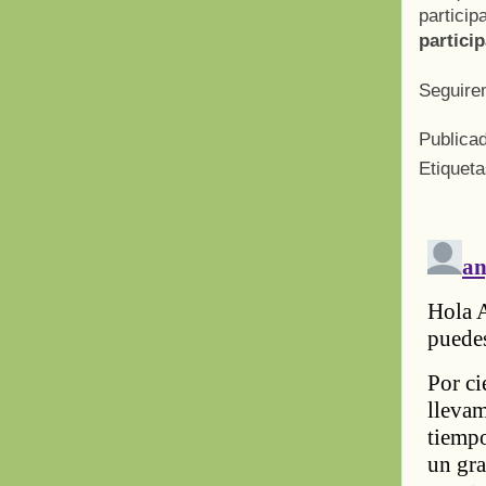
partici
partici
Seguire
Publica
Etiquet