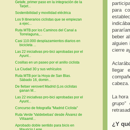
Getafe, primer paso en la integración de la
partici
Tarjet...
para co
Sostenibilidad y movilidad eléctrica
establ
Los 9 itinerarios ciclistas que se empiezan
indicá
a ejec...
pararía
Ruta MTB por los Caminos del Canal a
Torrelaguna,...
beber a
Casi 110.000 desplazamientos diarios en
alguien
bicicleta ...
cierre 
Las 22 iniciativas pro-bici aprobadas por el
Ayunt...
Cosillas en un paseo por el anillo ciclista
Aclaráb
La Ciudad 30 y sus vehículos
llegar 
Ruta MTB por la Hoya de San Blas.
compañe
Sábado 16, domin...
cabeza.
De fietser verovert Madrid (Los ciclistas
ganan M...
La hora 
Las 22 iniciativas pro-bici aprobadas por el
Ayunt...
grupo”
e
Concurso de fotografía "Madrid Ciclista"
retrasad
Ruta Verde 'Valdebebas' desde Álvarez de
Villaamil...
¿Y qu
Aprobado doble sentido para bicis en
Mauricio Lege...