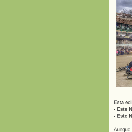
Esta ed
- Este 
- Este 
Aunque 