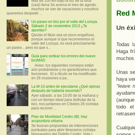
Más de 100 km bajo la luz de la luna
(casi) llena Se acerca el mes de agosto,
muchos se van de vacaciones y nosotros
Red 
queremos despedir ...
Un paseo en bici por el valle del Lozoya.
Sábado 2 de noviembre 2013 ¿Te
Un éxi
apuntas?
Quizás el título sea un poco engañoso,
porque aunque sí que recorreremos el
valle del Lozoya, no será precisamente
Todas l
un paseo... pero es que s...
Haga fr
Guía para sortear los errores del nuevo
muchos l
biciMAD
Aviso: los siguientes consejos están
aún probándose y no garantizamos que
Unas se
funcionen. El a rtículo se ha modificado
en 26 ocasiones a pa...
haya ve
“leave 
La M-10 antes de ejecutarse ¿Qué opinas
después de haberla recorrido?
ayudamo
Ayer sábado, a las 10:00 de la mañana y
(aunque 
con un tiempo ideal para disfrutar de la
bici, nos juntamos en Cibeles 28 ciclistas
todo e
para recorrer ...
retrase
Plan de Movilidad Centro (III): Haz
acupuntura urbana
Se buscan propuestas de intervenciones
Cualqui
puntuales para abrir itinerarios ciclistas
somos u
bloqueados del Distrito Centro. Vota I.