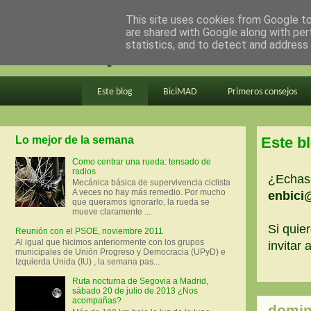
This site uses cookies from Google to 
are shared with Google along with per
en bici por madrid
statistics, and to detect and address
Este blog
BiciMAD
Primeros consejos
Lo mejor de la semana
Este b
Como centrar una rueda: tensado de
radios
¿Echas 
Mecánica básica de supervivencia ciclista
A veces no hay más remedio. Por mucho
enbici
que queramos ignorarlo, la rueda se
mueve claramente ...
Si quier
Reunión con el PSOE, noviembre 2011
Al igual que hicimos anteriormente con los grupos
invitar
municipales de Unión Progreso y Democracia (UPyD) e
Izquierda Unida (IU) , la semana pas...
Ruta nocturna de Segovia a Madrid,
sábado 20 de julio de 2013 ¿Nos
acompañas?
domin