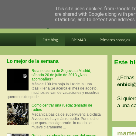
This site uses cookies from Google to 
are shared with Google along with per
en bici por madrid
statistics, and to detect and address
Este blog
BiciMAD
Primeros consejos
Lo mejor de la semana
Este b
Ruta nocturna de Segovia a Madrid,
sábado 20 de julio de 2013 ¿Nos
¿Echas 
acompañas?
enbici
Más de 100 km bajo la luz de la luna
(casi) llena Se acerca el mes de agosto,
muchos se van de vacaciones y nosotros
queremos despedir ...
Si quier
a una ca
Como centrar una rueda: tensado de
radios
Mecánica básica de supervivencia ciclista
A veces no hay más remedio. Por mucho
que queramos ignorarlo, la rueda se
mueve claramente ...
marte
Guía para sortear los errores del nuevo