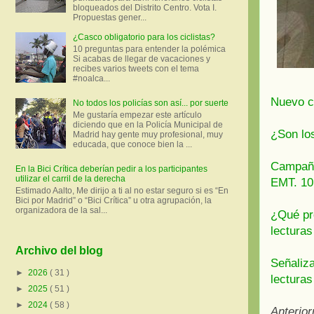
bloqueados del Distrito Centro. Vota I.
Propuestas gener...
¿Casco obligatorio para los ciclistas?
10 preguntas para entender la polémica
Si acabas de llegar de vacaciones y
recibes varios tweets con el tema
#noalca...
Nuevo ca
No todos los policías son así... por suerte
Me gustaría empezar este artículo
diciendo que en la Policía Municipal de
¿Son los
Madrid hay gente muy profesional, muy
educada, que conoce bien la ...
Campaña
En la Bici Crítica deberían pedir a los participantes
utilizar el carril de la derecha
EMT. 10
Estimado Aalto, Me dirijo a ti al no estar seguro si es “En
Bici por Madrid” o “Bici Crítica” u otra agrupación, la
organizadora de la sal...
¿Qué pr
lecturas
Archivo del blog
Señaliz
►
2026
( 31 )
lecturas
►
2025
( 51 )
►
2024
( 58 )
Anterio