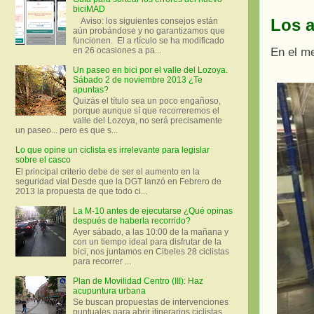
biciMAD
Los a
Aviso: los siguientes consejos están
aún probándose y no garantizamos que
funcionen. El a rtículo se ha modificado
En el me
en 26 ocasiones a pa...
Un paseo en bici por el valle del Lozoya.
Sábado 2 de noviembre 2013 ¿Te
apuntas?
Quizás el título sea un poco engañoso,
porque aunque sí que recorreremos el
valle del Lozoya, no será precisamente
un paseo... pero es que s...
Lo que opine un ciclista es irrelevante para legislar
sobre el casco
El principal criterio debe de ser el aumento en la
seguridad vial Desde que la DGT lanzó en Febrero de
2013 la propuesta de que todo ci...
La M-10 antes de ejecutarse ¿Qué opinas
después de haberla recorrido?
Ayer sábado, a las 10:00 de la mañana y
con un tiempo ideal para disfrutar de la
bici, nos juntamos en Cibeles 28 ciclistas
para recorrer ...
Plan de Movilidad Centro (III): Haz
acupuntura urbana
Se buscan propuestas de intervenciones
puntuales para abrir itinerarios ciclistas