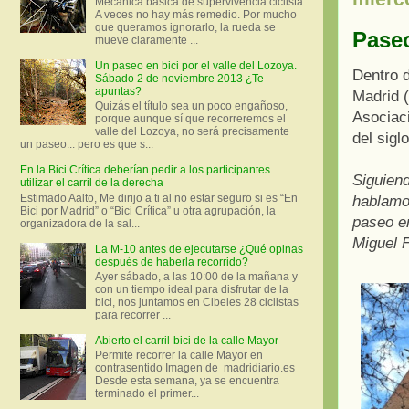
Mecánica básica de supervivencia ciclista
A veces no hay más remedio. Por mucho
que queramos ignorarlo, la rueda se
Paseo
mueve claramente ...
Un paseo en bici por el valle del Lozoya.
Dentro d
Sábado 2 de noviembre 2013 ¿Te
apuntas?
Madrid (
Quizás el título sea un poco engañoso,
Asociaci
porque aunque sí que recorreremos el
valle del Lozoya, no será precisamente
del sigl
un paseo... pero es que s...
En la Bici Crítica deberían pedir a los participantes
Siguiend
utilizar el carril de la derecha
Estimado Aalto, Me dirijo a ti al no estar seguro si es “En
hablamos
Bici por Madrid” o “Bici Crítica” u otra agrupación, la
paseo en
organizadora de la sal...
Miguel 
La M-10 antes de ejecutarse ¿Qué opinas
después de haberla recorrido?
Ayer sábado, a las 10:00 de la mañana y
con un tiempo ideal para disfrutar de la
bici, nos juntamos en Cibeles 28 ciclistas
para recorrer ...
Abierto el carril-bici de la calle Mayor
Permite recorrer la calle Mayor en
contrasentido Imagen de madridiario.es
Desde esta semana, ya se encuentra
terminado el primer...