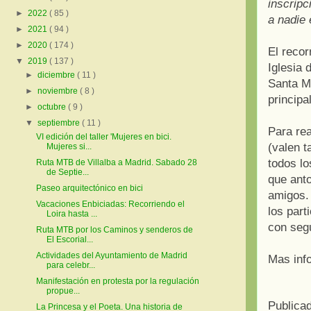
inscripc
►
2022
( 85 )
a nadie 
►
2021
( 94 )
►
2020
( 174 )
El recor
▼
2019
( 137 )
Iglesia 
►
diciembre
( 11 )
Santa Ma
►
noviembre
( 8 )
principa
►
octubre
( 9 )
▼
septiembre
( 11 )
Para rea
VI edición del taller 'Mujeres en bici.
(valen t
Mujeres si...
todos lo
Ruta MTB de Villalba a Madrid. Sabado 28
de Septie...
que anto
Paseo arquitectónico en bici
amigos. 
Vacaciones Enbiciadas: Recorriendo el
los part
Loira hasta ...
con seg
Ruta MTB por los Caminos y senderos de
El Escorial...
Actividades del Ayuntamiento de Madrid
Mas inf
para celebr...
Manifestación en protesta por la regulación
propue...
Publica
La Princesa y el Poeta. Una historia de