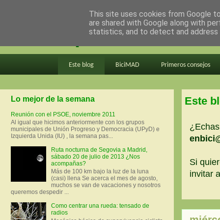
This site uses cookies from Google to 
are shared with Google along with per
en bici por madrid
statistics, and to detect and address
Este blog
BiciMAD
Primeros consejos
Lo mejor de la semana
Este b
Reunión con el PSOE, noviembre 2011
Al igual que hicimos anteriormente con los grupos
¿Echas 
municipales de Unión Progreso y Democracia (UPyD) e
Izquierda Unida (IU) , la semana pas...
enbici
Ruta nocturna de Segovia a Madrid,
sábado 20 de julio de 2013 ¿Nos
Si quier
acompañas?
Más de 100 km bajo la luz de la luna
invitar
(casi) llena Se acerca el mes de agosto,
muchos se van de vacaciones y nosotros
queremos despedir ...
Como centrar una rueda: tensado de
radios
miérc