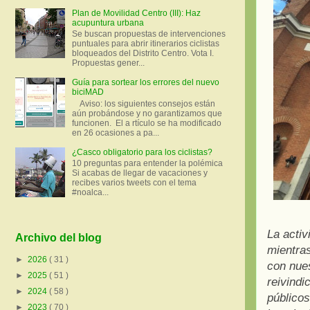
Plan de Movilidad Centro (III): Haz
acupuntura urbana
Se buscan propuestas de intervenciones
puntuales para abrir itinerarios ciclistas
bloqueados del Distrito Centro. Vota I.
Propuestas gener...
Guía para sortear los errores del nuevo
biciMAD
Aviso: los siguientes consejos están
aún probándose y no garantizamos que
funcionen. El a rtículo se ha modificado
en 26 ocasiones a pa...
¿Casco obligatorio para los ciclistas?
10 preguntas para entender la polémica
Si acabas de llegar de vacaciones y
recibes varios tweets con el tema
#noalca...
La activ
Archivo del blog
mientras
►
2026
( 31 )
con nues
►
2025
( 51 )
reivindi
►
2024
( 58 )
públicos
►
2023
( 70 )