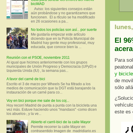
biciMAD
Aviso: los siguientes consejos están
aún probándose y no garantizamos que
funcionen. El a rtículo se ha modificado
en 26 ocasiones a pa...
lunes
No todos los policías son así... por suerte
Me gustaría empezar este artículo
El 96
diciendo que en la Policía Municipal de
Madrid hay gente muy profesional, muy
acer
educada, que conoce bien la ...
Reunión con el PSOE, noviembre 2011
Para sol
Al igual que hicimos anteriormente con los grupos
peatona
municipales de Unión Progreso y Democracia (UPyD) e
Izquierda Unida (IU) , la semana pas...
y bicicl
A favor del carné de bici
de movil
Escrito el 3 de marzo por Wheels Se ha filtrado a los
sólo all
medios de comunicación que la DGT está barajando la
instauración de un carné para co...
¿Solucio
Voy en bici porque me sale de los coj...
vehículo
Hoy recorrí Madrid de punta a punta con la bicicleta una
vez más. Estuve haciendo unos "mandaos" -como dicen
este es 
los abuelos-, y la ve...
Abierto el carril-bici de la calle Mayor
Permite recorrer la calle Mayor en
contrasentido Imagen de madridiario.es