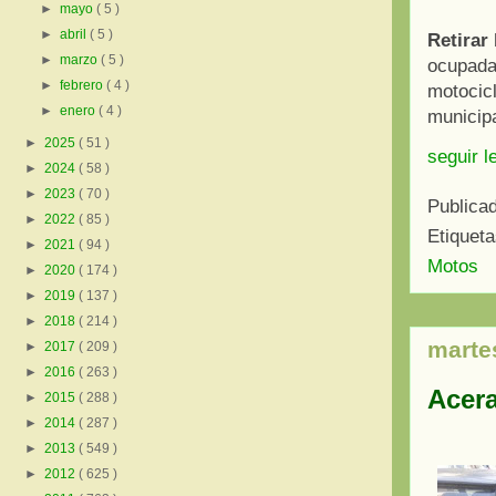
►
mayo
( 5 )
►
abril
( 5 )
Retirar 
►
marzo
( 5 )
ocupada 
►
febrero
( 4 )
motocicl
►
enero
( 4 )
municipa
►
2025
( 51 )
seguir l
►
2024
( 58 )
►
2023
( 70 )
Publica
►
2022
( 85 )
Etiquet
►
2021
( 94 )
Motos
►
2020
( 174 )
►
2019
( 137 )
►
2018
( 214 )
marte
►
2017
( 209 )
►
2016
( 263 )
Acera
►
2015
( 288 )
►
2014
( 287 )
►
2013
( 549 )
►
2012
( 625 )