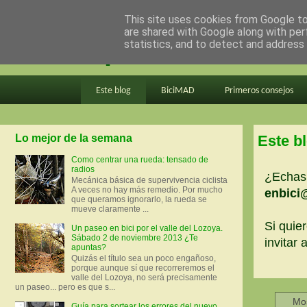
This site uses cookies from Google to 
are shared with Google along with per
en bici por madrid
statistics, and to detect and address
Este blog
BiciMAD
Primeros consejos
Lo mejor de la semana
Este b
Como centrar una rueda: tensado de
radios
¿Echas 
Mecánica básica de supervivencia ciclista
A veces no hay más remedio. Por mucho
enbici
que queramos ignorarlo, la rueda se
mueve claramente ...
Si quier
Un paseo en bici por el valle del Lozoya.
Sábado 2 de noviembre 2013 ¿Te
invitar
apuntas?
Quizás el título sea un poco engañoso,
porque aunque sí que recorreremos el
valle del Lozoya, no será precisamente
un paseo... pero es que s...
Mos
Guía para sortear los errores del nuevo