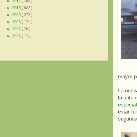
►
2011
( 763 )
►
2010
( 822 )
►
2009
( 273 )
►
2008
( 171 )
►
2007
( 78 )
►
2006
( 12 )
mayor p
La nuev
la anter
especial
estar fu
segunda