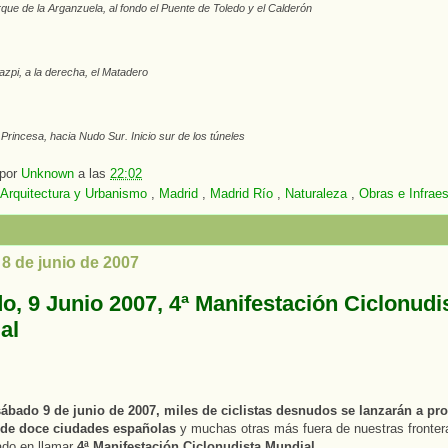
que de la Arganzuela, al fondo el Puente de Toledo y el Calderón
zpi, a la derecha, el Matadero
 Princesa, hacia Nudo Sur. Inicio sur de los túneles
 por
Unknown
a las
22:02
Arquitectura y Urbanismo
,
Madrid
,
Madrid Río
,
Naturaleza
,
Obras e Infraes
 8 de junio de 2007
o, 9 Junio 2007, 4ª Manifestación Ciclonudi
al
ábado 9 de junio de 2007, miles de ciclistas desnudos se lanzarán a pro
s de doce ciudades españolas
y muchas otras más fuera de nuestras frontera
ado en llamar
4ª Manifestación Ciclonudista Mundial
.