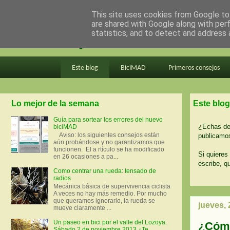
This site uses cookies from Google to 
are shared with Google along with per
en bici por madrid
statistics, and to detect and address 
Este blog
BiciMAD
Primeros consejos
Lo mejor de la semana
Este blog
Guía para sortear los errores del nuevo
¿Echas de 
biciMAD
Aviso: los siguientes consejos están
publicamos
aún probándose y no garantizamos que
funcionen. El a rtículo se ha modificado
Si quieres 
en 26 ocasiones a pa...
escribe, q
Como centrar una rueda: tensado de
radios
Mecánica básica de supervivencia ciclista
A veces no hay más remedio. Por mucho
que queramos ignorarlo, la rueda se
jueves, 
mueve claramente ...
Un paseo en bici por el valle del Lozoya.
¿Cómo
Sábado 2 de noviembre 2013 ¿Te