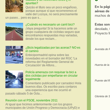
apuntas?
En la pág
Quizás el título sea un poco engañoso,
porque aunque sí que recorreremos el
aéreas de
valle del Lozoya, no será precisamente
muchos de 
un paseo... pero es que s...
Estas son 
¿Cuándo es necesario un carril bici?
¡Vaya pregunta! Si la hacemos ante un
desolado, 
grupo cualquiera de ciclistas seguro que
Proyecto M
encontramos respuestas muy variadas,
desde los que reclam...
¿Bicis legalizadas por las aceras? NO es
Avenida de P
el camino
Enbicipormadrid opina sobre las
novedades en el borrador del RGC 'La
reforma del Reglamento General de
Huerta de la
Circulación' de Alfons...
Policía amenaza con requisar la bici a
dos ciclistas por empeñarse en circular
legalmente
Puente del R
Comentario publicado por carrasbici Hola
buenos días. Os escribo para contaros
una experiencia que me ocurrió el
pasado sábado 5 de Octu...
Glorieta de 
Reunión con el PSOE, noviembre 2011
Al igual que hicimos anteriormente con los grupos
municipales de Unión Progreso y Democracia (UPyD) e