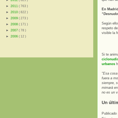
►
2012
( 625 )
►
2011
( 763 )
En Madrid
►
2010
( 822 )
“Desnudos 
►
2009
( 273 )
Según ello
►
2008
( 171 )
respeto de
►
2007
( 78 )
visible la 
►
2006
( 12 )
Si te anim
ciclonudis
urbanos
h
"Esa cosa n
fuera a mo
siempre, s
mimará en 
no es un v
Un últi
Publicado