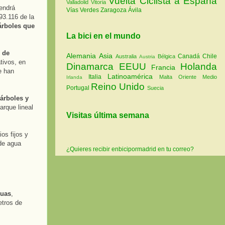
Vuelta Ciclista a España
Valladolid
Vitoria
endrá
Vías Verdes
Zaragoza
Ávila
93.116 de la
árboles que
La bici en el mundo
 de
Alemania
Asia
Canadá
Chile
Australia
Bélgica
Austria
tivos, en
Dinamarca
EEUU
Holanda
Francia
e han
Latinoamérica
Italia
Malta
Oriente Medio
Irlanda
Reino Unido
Portugal
Suecia
 árboles y
arque lineal
Visitas última semana
os fijos y
 de agua
¿Quieres recibir enbicipormadrid en tu correo?
guas
,
etros de