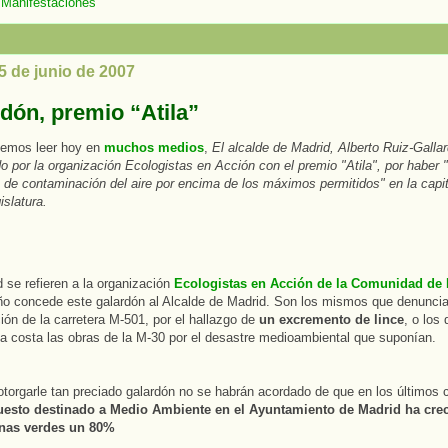
:
Manifestaciones
5 de junio de 2007
rdón, premio “Atila”
emos leer hoy en
muchos medios
,
El alcalde de Madrid, Alberto Ruiz-Galla
o por la organización Ecologistas en Acción con el premio "Atila", por haber
s de contaminación del aire por encima de los máximos permitidos" en la capit
islatura.
d se refieren a la organización
Ecologistas en Acción de la Comunidad de
ño concede este galardón al Alcalde de Madrid. Son los mismos que denuncia
ión de la carretera M-501, por el hallazgo de
un excremento de lince
, o los
da costa las obras de la M-30 por el desastre medioambiental que suponían.
otorgarle tan preciado galardón no se habrán acordado de que en los últimos 
uesto destinado a Medio Ambiente en el Ayuntamiento de Madrid ha cre
onas verdes un 80%