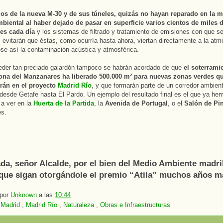
os de la nueva M-30 y de sus túneles, quizás no hayan reparado en la m
mbiental al haber dejado de pasar en superficie varios cientos de miles 
es cada día
y los sistemas de filtrado y tratamiento de emisiones con que s
s evitarán que éstas, como ocurría hasta ahora, viertan directamente a la atm
se así la contaminación acústica y atmosférica.
eder tan preciado galardón tampoco se habrán acordado de que
el soterrami
zona del Manzanares ha liberado 500.000 m² para nuevas zonas verdes q
arán en el proyecto
Madrid Río
, y que formarán parte de un corredor ambien
desde Getafe hasta El Pardo. Un ejemplo del resultado final es el que ya he
a ver en la
Huerta de la Partida
, la
Avenida de Portugal
, o el
Salón de Pi
s.
da, señor Alcalde, por el bien del Medio Ambiente madri
que sigan otorgándole el premio “Atila” muchos años m
 por
Unknown
a las
10:44
:
Madrid
,
Madrid Río
,
Naturaleza
,
Obras e Infraestructuras