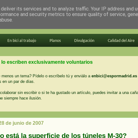
deliver its services and to analyze traffic. Your IP address and 
formance and security metrics to ensure quality of service, gen
abuse.
En bici al trabajo
Planos
Divulgación
Calidad del Aire
 lo escriben exclusivamente voluntarios
menos un tema? Pídelo o escríbelo tú y enviálo a
enbici@espormadrid.es
 en un par de días.
colaborar sin escribir o si te ha gustado un artículo, puedes invitar a una cañ
ue siempre hace ilusión.
28 de junio de 2007
 está la superficie de los túneles M-30?