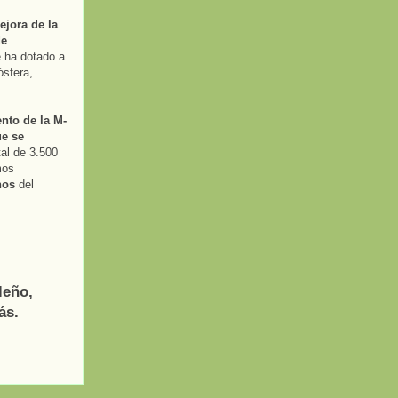
ejora de la
de
e ha dotado a
ósfera,
ento de la M-
ue se
tal de 3.500
mos
nos
del
leño,
ás.