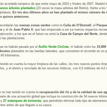
án acordado tampoco de que entre mayo de 2003 y finales de 2007, Madrid t
uevos árboles plantados
(23 veces la masa arbórea del Retiro), frente a los 
gislatura.
En los dos últimos años se han plantado el mismo número de 
os quince anteriores
.
ecordarán las
nuevas zonas verdes
como la
Cuña de O’Donnell
, el
Parque
as
y el de
Juan Pablo II
, que han empezado a ser ya nuevos espacios recrea
jecución, a los que en el futuro se unirá la
Casa de Campo del Norte
, dond
 las plantaciones.
ue no habrán pasado por el
Anillo Verde Ciclista
, ni habrán visto los
15.800
rbustos
plantados en las bandas laterales, que convierten el recorrido en un p
60 kilómetros.
tenido en cuenta la mayor limpieza de las calles, los tres nuevos puntos limpi
les, y el ahorro y reciclado de los recursos hídricos, con 4,5 millones de m3
.
 no han tenido en cuenta la
recuperación del río y de la calidad de sus a
arte de una actuación global que incluye la construcción de 34 nuevos kilóm
s y
27 estanques de tormenta
, que permitirán eliminar todo tipo de elementos
tes antes de que lleguen a su cauce.