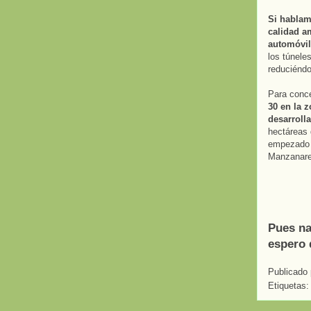
Si hablam
calidad a
automóvil
los túnele
reduciéndo
Para conc
30 en la 
desarroll
hectáreas 
empezado 
Manzanare
Pues na
espero 
Publicado
Etiquetas