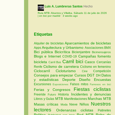
Luis A. Lumbreras Santos
Hecho
Ruta MTB: Abantos y Villalba. Sábado 11 de julio de 2026
| en bici por madrid
·
3 weeks ago
Etiquetas
Aparcamientos de bicicletas
Alquiler de bicicletas
Arquitectura y Urbanismo
Apps
Asociaciones
BMX
Bici pública
Bicicrítica
Bicienjambre
Bicimensajeros
Blogs e Internet
Campañas fomento
COVID-19
Carril bici
bicicleta
Casco
Cercanías
Carril Bus
Ciclismo de carretera
Renfe
Ciclismo en femenino
Ciclocarril
Cicloturismo
Competición
Cine
Consejos para empezar
Cursos
DGT
Datos
DH
y estadísticas
Deporte
Diseño
Encuestas
Excursiones
Falsos mitos
Exposiciones
Famosos en bici
Fiestas ciclistas
Ferias y Congresos
Incidentes y denuncias
Freeride
Historia
Futuro
MTB
Marchas MTB
Libros y Guías
Manifestaciones
Nuestros
Masas críticas
Niños
Nieve
Moda
lectores
Ordenanzas ciclistas
Patinetes
Política
Red MTB
Robo de
Publicidad con bicis