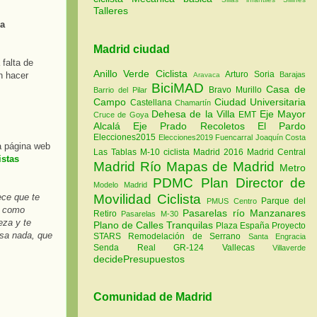
Talleres
ma
Madrid ciudad
 falta de
Anillo Verde Ciclista
Arturo Soria
Barajas
n hacer
Aravaca
BiciMAD
Casa de
Bravo Murillo
Barrio del Pilar
Campo
Ciudad Universitaria
Castellana
Chamartín
Dehesa de la Villa
Eje Mayor
EMT
Cruce de Goya
Alcalá
Eje Prado Recoletos
El Pardo
Elecciones2015
Elecciones2019
Fuencarral
Joaquín Costa
a página web
Las Tablas
M-10 ciclista
Madrid 2016
Madrid Central
istas
Madrid Río
Mapas de Madrid
Metro
PDMC Plan Director de
Modelo Madrid
Movilidad Ciclista
ece que te
Parque del
PMUS Centro
e como
Pasarelas río Manzanares
Retiro
Pasarelas M-30
eza y te
Plano de Calles Tranquilas
Plaza España
Proyecto
asa nada, que
STARS
Remodelación de Serrano
Santa Engracia
Senda Real GR-124
Vallecas
Villaverde
decidePresupuestos
Comunidad de Madrid