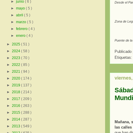
►
junio
( 6 )
Desde el Par
►
mayo
( 5 )
►
abril
( 5 )
Zona de Lega
►
marzo
( 5 )
►
febrero
( 4 )
►
enero
( 4 )
Puente de la
►
2025
( 51 )
►
2024
( 58 )
Publicado
Etiquetas:
►
2023
( 70 )
►
2022
( 85 )
►
2021
( 94 )
viernes,
►
2020
( 174 )
►
2019
( 137 )
Sábad
►
2018
( 214 )
Mundi
►
2017
( 209 )
►
2016
( 263 )
►
2015
( 288 )
►
2014
( 287 )
Mañana, s
►
2013
( 549 )
las calle
que han d