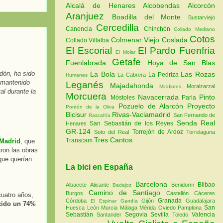
Alcalá de Henares
Alcobendas
Alcorcón
Aranjuez
Boadilla del Monte
Bustarviejo
Cercedilla
Canencia
Chinchón
Collado Mediano
Cotos
Colmenar Viejo
Coslada
Collado Villalba
El Escorial
El Pardo
Fuenfría
El Molar
Getafe
Fuenlabrada
Hoya de San Blas
rdón, ha sido
La Bola
Las Rozas
La Pedriza
La Cabrera
Humanes
 "mantenido
Leganés
Majadahonda
Moralzarzal
Miraflores
al durante la
Morcuera
Navacerrada
Pinto
Móstoles
Parla
Pozuelo de Alarcón
Proyecto
Pontón de la Oliva
Bicisur
Rivas-Vaciamadrid
San Fernando de
Rascafría
Senda Real
San Sebastián de los Reyes
Henares
GR-124
Torrejón de Ardoz
Soto del Real
Torrelaguna
Tres Cantos
Transcam
 Madrid
, que
ron las obras
 que querían
La bici en España
Barcelona
Bilbao
Albacete
Alicante
Benidorm
Badajoz
Camino de Santiago
Burgos
Castellón
Cáceres
cuatro años,
Granada
Córdoba
Gijón
Guadalajara
El Espinar
Gandía
cido un 74%
San
Huesca
León
Murcia
Málaga
Mérida
Oviedo
Pamplona
Sebastián
Segovia
Sevilla
Valencia
Santander
Toledo