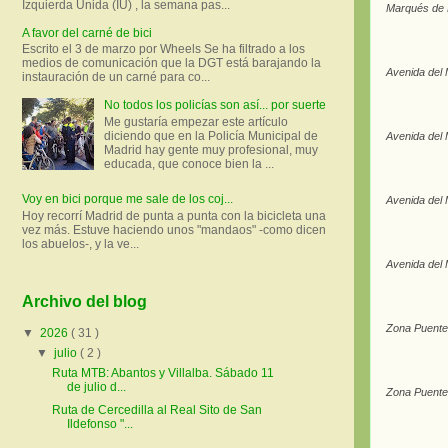
Izquierda Unida (IU) , la semana pas...
Marqués de Mo
A favor del carné de bici
Escrito el 3 de marzo por Wheels Se ha filtrado a los
medios de comunicación que la DGT está barajando la
Avenida del 
instauración de un carné para co...
No todos los policías son así... por suerte
Me gustaría empezar este artículo
diciendo que en la Policía Municipal de
Avenida del 
Madrid hay gente muy profesional, muy
educada, que conoce bien la ...
Voy en bici porque me sale de los coj...
Avenida del 
Hoy recorrí Madrid de punta a punta con la bicicleta una
vez más. Estuve haciendo unos "mandaos" -como dicen
los abuelos-, y la ve...
Avenida del 
Archivo del blog
Zona Puente 
▼
2026
( 31 )
▼
julio
( 2 )
Ruta MTB: Abantos y Villalba. Sábado 11
de julio d...
Zona Puente 
Ruta de Cercedilla al Real Sito de San
Ildefonso "...