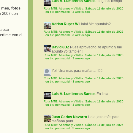
Luis A. Lumbreras Santos
Llegas s tiempo
 mes, fotos
Ruta MTB: Abantos y Villalba. Sábado 11 de julio de 2026
| en bici por madrid
·
3 weeks ago
e 2007 con
Adrian Ruper W
Hola! Me apuntais?
arece
Ruta MTB: Abantos y Villalba. Sábado 11 de julio de 2026
rtirse con el
| en bici por madrid
·
3 weeks ago
David 6D2
Pues aprovecho, te apunto y me
apunto yo también!
Ruta MTB: Abantos y Villalba. Sábado 11 de julio de 2026
| en bici por madrid
·
3 weeks ago
Yoli
Una más para mañana ! 🚵‍♀️
Ruta MTB: Abantos y Villalba. Sábado 11 de julio de 2026
| en bici por madrid
·
3 weeks ago
Luis A. Lumbreras Santos
En lista
Ruta MTB: Abantos y Villalba. Sábado 11 de julio de 2026
| en bici por madrid
·
3 weeks ago
Juan Carlos Navarro
Hola, otro más para
mañana porfi
Ruta MTB: Abantos y Villalba. Sábado 11 de julio de 2026
| en bici por madrid
·
3 weeks ago