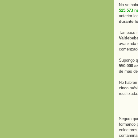
No se habr
525.573 n
anterior le
durante l
Tampoco r
Valdebeb
avanzada e
comenzado
Supongo q
550.000 a
de más de 
No habrán 
cinco móvi
reutilizada
Seguro que
formando p
colectore
contaminan