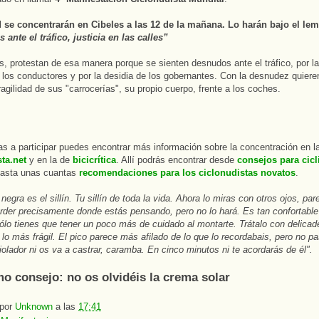
 se concentrarán en Cibeles a las 12 de la mañana. Lo harán bajo el le
ante el tráfico, justicia en las calles”
s, protestan de esa manera porque se sienten desnudos ante el tráfico, por la
 los conductores y por la desidia de los gobernantes. Con la desnudez quiere
fragilidad de sus "carrocerías", su propio cuerpo, frente a los coches.
as a participar puedes encontrar más información sobre la concentración en l
ta.net
y en la de
bicicrítica
. Allí podrás encontrar desde
consejos para cicl
asta unas cuantas
recomendaciones para los ciclonudistas novatos
.
egra es el sillín. Tu sillín de toda la vida. Ahora lo miras con otros ojos, par
rder precisamente donde estás pensando, pero no lo hará. Es tan confortabl
ólo tienes que tener un poco más de cuidado al montarte. Trátalo con delicad
lo más frágil. El pico parece más afilado de lo que lo recordabais, pero no p
iolador ni os va a castrar, caramba. En cinco minutos ni te acordarás de él".
mo consejo: no os olvidéis la crema solar
 por
Unknown
a las
17:41