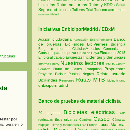
bicicletas
Rutas nocturnas
Rutas y KDDs
Salud
Seguridad ciclista
Talleres
Trial
Turismo
accidentes
intermodalidad
Iniciativas EnbiciporMadrid / EBxM
Acción ciudadana
Banco
Asociación EnBiciPorMadrid
de pruebas
BiciFindes
BiciViernes
Biciencia
Blogs e Internet
CiclistasMolestos
Comunicados
Consejos para empezar
Elecciones2015
Cruce de Goya
tructuras
Incidentes y denuncias
En bici al trabajo
Encuestas
Nuestros lectores
Informe Liberty
PMUS Centro
Propuestas
Plano de Calles Tranquilas
Peráltez
Relato usuario
Proyecto Bicisur
Puntos Negros
Rutas MTB
BiciFindes
Reuniones
biciactivismo
enbicipormadrid
sta
Banco de pruebas de material ciclista
Bicicletas eléctricas
29 pulgadas
Bicis
Casco
testar por
Bicis urbanas
reclinadas
Cambios
Cámaras
Luces
Material
s. Será en lo
Espejos
Filtros y mascarillas
Frenos
Fixie
ciclista
Mecánica básica
Sillas infantiles
Sillines