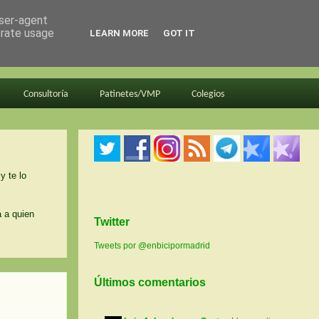
user-agent
erate usage
LEARN MORE
GOT IT
Consultoría
Patinetes/VMP
Colegios
y te lo
a a quien
Twitter
Tweets por @enbicipormadrid
Últimos comentarios