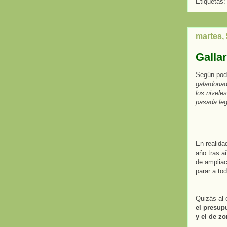
Etiquetas
martes, 
Galla
Según pod
galardonad
los nivele
pasada leg
En realida
año tras a
de ampliac
parar a to
Quizás al 
el presup
y el de z