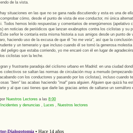
endo de la vista.
hay situaciones en las que no se gana nada discutiendo y esta es una de ell
 comprobar cómo, desde el punto de vista de ese conductor, mi única alternati
ici. Todos hemos leído respuestas y comentarios de energúmenos (apelativo c
ás) en noticias de periódicos que lanzan exabruptos contra los ciclistas y su 
. Este señor le contaría esta misma historia a sus amigos desde un punto de 
claro, haciendo uso de la excusa de que él
"no me veía",
así que la conclusión
rudente y un temerario y que incluso cuando él se tomó la generosa molestia
 del peligro que estaba corriendo, yo me encaré con él en lugar de agradecérs
los ciclistas son la leche.
 gran y frustrante paradoja del ciclismo urbano en Madrid: en una ciudad dond
os colectivos se saltan las normas de circulación muy a menudo (empezando 
acabando con los conductores y pasando por los ciclistas), incluso cuando 
 cosas
"bien"
las acabas haciendo
"mal"
para alguien. Alguien que quizá ha es
larte y al que casi tienes que darle las gracias antes de saltarse un semáforo 
 por
Nuestros Lectores
a las
8:00
:
Incidentes y denuncias
,
Luces
,
Nuestros lectores