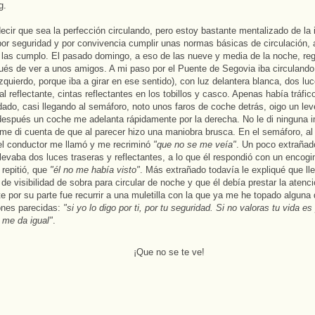
g.
ecir que sea la perfección circulando, pero estoy bastante mentalizado de la
por seguridad y por convivencia cumplir unas normas básicas de circulación, 
las cumplo. El pasado domingo, a eso de las nueve y media de la noche, re
és de ver a unos amigos. A mi paso por el Puente de Segovia iba circulando 
(izquierdo, porque iba a girar en ese sentido), con luz delantera blanca, dos lu
al reflectante, cintas reflectantes en los tobillos y casco. Apenas había tráfic
do, casi llegando al semáforo, noto unos faros de coche detrás, oigo un leve
después un coche me adelanta rápidamente por la derecha. No le di ninguna 
me di cuenta de que al parecer hizo una maniobra brusca. En el semáforo, a
 el conductor me llamó y me recriminó
"que no se me veía"
. Un poco extrañado
llevaba dos luces traseras y reflectantes, a lo que él respondió con un encog
repitió, que
"él no me había visto"
. Más extrañado todavía le expliqué que ll
de visibilidad de sobra para circular de noche y que él debía prestar la aten
te por su parte fue recurrir a una muletilla con la que ya me he topado alguna
ones parecidas:
"si yo lo digo por ti, por tu seguridad. Si no valoras tu vida e
 me da igual"
.