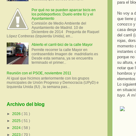
para el blo
Por qué no se pueden aparcar bicis en
No voy a d
los polideportivos: Duelo entre IU y el
que tiene 
Ayuntamiento
Comisión de Medio Ambiente del
conozco y 
Ayuntamiento de Madrid. 10 de
casa despu
Diciembre de 2014 Pregunta de Raquel
del carril 
López Contreras (Izquierda Unida), en...
rojas, dors
Abierto el carril-bici de la calle Mayor
momento da
Permite recorrer la calle Mayor en
instantes 
contrasentido Imagen de madridiario.es
porque no 
Desde esta semana, ya se encuentra
su altura,
terminado el primer...
notar que 
hombros y 
Reunión con el PSOE, noviembre 2011
Al igual que hicimos anteriormente con los grupos
elementos 
municipales de Unión Progreso y Democracia (UPyD) e
Lo siguien
Izquierda Unida (IU) , la semana pas...
en situaci
tuyo. A mí
Archivo del blog
►
2026
( 31 )
►
2025
( 51 )
►
2024
( 58 )
►
2023
( 70 )