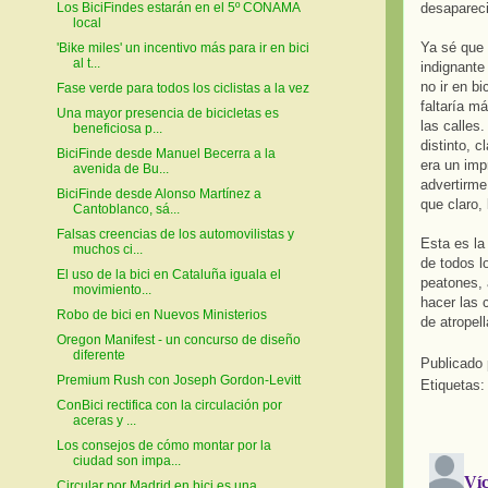
desapareci
Los BiciFindes estarán en el 5º CONAMA
local
Ya sé que 
'Bike miles' un incentivo más para ir en bici
al t...
indignante
no ir en b
Fase verde para todos los ciclistas a la vez
faltaría m
Una mayor presencia de bicicletas es
las calles
beneficiosa p...
distinto, 
BiciFinde desde Manuel Becerra a la
era un imp
avenida de Bu...
advertirme
BiciFinde desde Alonso Martínez a
que claro, 
Cantoblanco, sá...
Falsas creencias de los automovilistas y
Esta es la
muchos ci...
de todos l
El uso de la bici en Cataluña iguala el
peatones, 
movimiento...
hacer las
Robo de bici en Nuevos Ministerios
de atropel
Oregon Manifest - un concurso de diseño
diferente
Publicado
Premium Rush con Joseph Gordon-Levitt
Etiquetas
ConBici rectifica con la circulación por
aceras y ...
Los consejos de cómo montar por la
ciudad son impa...
Circular por Madrid en bici es una