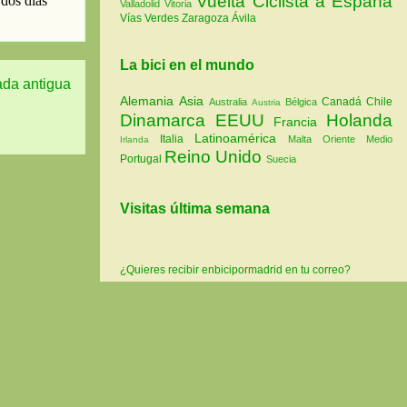
Vuelta Ciclista a España
Valladolid
Vitoria
Vías Verdes
Zaragoza
Ávila
La bici en el mundo
ada antigua
Alemania
Asia
Canadá
Chile
Australia
Bélgica
Austria
Dinamarca
EEUU
Holanda
Francia
Latinoamérica
Italia
Malta
Oriente Medio
Irlanda
Reino Unido
Portugal
Suecia
Visitas última semana
¿Quieres recibir enbicipormadrid en tu correo?