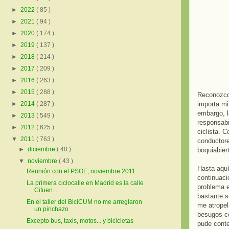
►
2022
( 85 )
►
2021
( 94 )
►
2020
( 174 )
►
2019
( 137 )
►
2018
( 214 )
►
2017
( 209 )
►
2016
( 263 )
►
2015
( 288 )
Reconozco
importa mi
►
2014
( 287 )
embargo, l
►
2013
( 549 )
responsabi
►
2012
( 625 )
ciclista. 
▼
2011
( 763 )
conductor
►
diciembre
( 40 )
boquiabier
▼
noviembre
( 43 )
Hasta aquí
Reunión con el PSOE, noviembre 2011
continuaci
La primera ciclocalle en Madrid es la calle
problema e
Cifuen...
bastante s
En el taller del BiciCUM no me arreglaron
me atropel
un pinchazo
besugos co
Excepto bus, taxis, motos... y bicicletas
pude conte