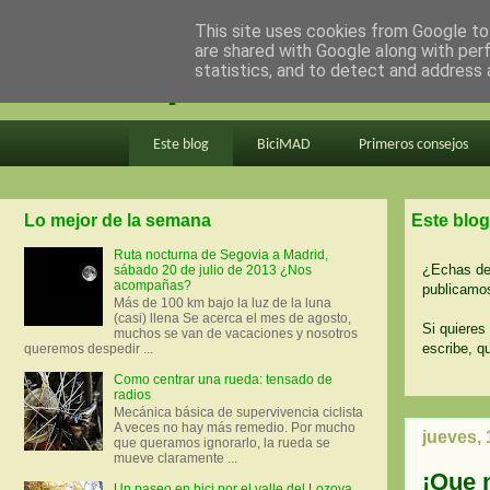
This site uses cookies from Google to 
are shared with Google along with per
en bici por madrid
statistics, and to detect and address 
Este blog
BiciMAD
Primeros consejos
Lo mejor de la semana
Este blog
Ruta nocturna de Segovia a Madrid,
¿Echas de 
sábado 20 de julio de 2013 ¿Nos
acompañas?
publicamos
Más de 100 km bajo la luz de la luna
(casi) llena Se acerca el mes de agosto,
Si quieres 
muchos se van de vacaciones y nosotros
escribe, q
queremos despedir ...
Como centrar una rueda: tensado de
radios
Mecánica básica de supervivencia ciclista
A veces no hay más remedio. Por mucho
jueves,
que queramos ignorarlo, la rueda se
mueve claramente ...
¡Que n
Un paseo en bici por el valle del Lozoya.