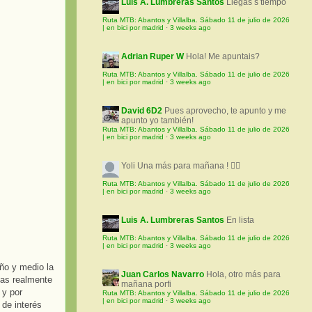
Luis A. Lumbreras Santos
Llegas s tiempo
Ruta MTB: Abantos y Villalba. Sábado 11 de julio de 2026
| en bici por madrid
·
3 weeks ago
Adrian Ruper W
Hola! Me apuntais?
Ruta MTB: Abantos y Villalba. Sábado 11 de julio de 2026
| en bici por madrid
·
3 weeks ago
David 6D2
Pues aprovecho, te apunto y me
apunto yo también!
Ruta MTB: Abantos y Villalba. Sábado 11 de julio de 2026
| en bici por madrid
·
3 weeks ago
Yoli
Una más para mañana ! 🚵‍♀️
Ruta MTB: Abantos y Villalba. Sábado 11 de julio de 2026
| en bici por madrid
·
3 weeks ago
Luis A. Lumbreras Santos
En lista
Ruta MTB: Abantos y Villalba. Sábado 11 de julio de 2026
| en bici por madrid
·
3 weeks ago
ño y medio la
Juan Carlos Navarro
Hola, otro más para
ias realmente
mañana porfi
 y por
Ruta MTB: Abantos y Villalba. Sábado 11 de julio de 2026
| en bici por madrid
·
3 weeks ago
 de interés