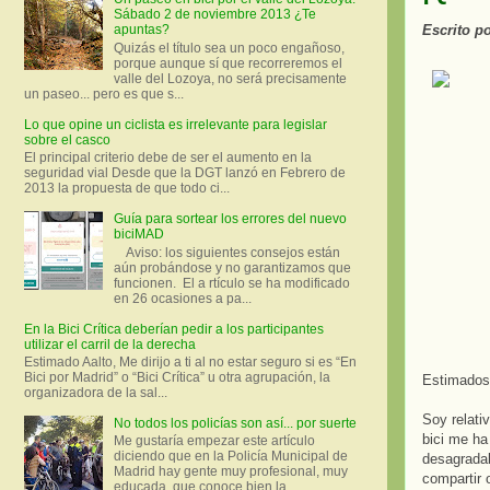
Sábado 2 de noviembre 2013 ¿Te
Escrito p
apuntas?
Quizás el título sea un poco engañoso,
porque aunque sí que recorreremos el
valle del Lozoya, no será precisamente
un paseo... pero es que s...
Lo que opine un ciclista es irrelevante para legislar
sobre el casco
El principal criterio debe de ser el aumento en la
seguridad vial Desde que la DGT lanzó en Febrero de
2013 la propuesta de que todo ci...
Guía para sortear los errores del nuevo
biciMAD
Aviso: los siguientes consejos están
aún probándose y no garantizamos que
funcionen. El a rtículo se ha modificado
en 26 ocasiones a pa...
En la Bici Crítica deberían pedir a los participantes
utilizar el carril de la derecha
Estimado Aalto, Me dirijo a ti al no estar seguro si es “En
Bici por Madrid” o “Bici Crítica” u otra agrupación, la
Estimados
organizadora de la sal...
Soy relati
No todos los policías son así... por suerte
bici me ha
Me gustaría empezar este artículo
diciendo que en la Policía Municipal de
desagradab
Madrid hay gente muy profesional, muy
compartir 
educada, que conoce bien la ...