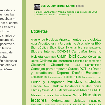
Luis A. Lumbreras Santos
Hecho
 importancia
Ruta MTB: Abantos y Villalba. Sábado 11 de julio de 2026
así que las
| en bici por madrid
·
3 weeks ago
gresaba a mi
por el centro
ces traseras
Etiquetas
o. En un
 chirrido e
Aparcamientos de bicicletas
importancia
Alquiler de bicicletas
Arquitectura y Urbanismo
Apps
Asociaciones
BMX
l ponerme a
Bici pública
Bicicrítica
Bicienjambre
Bicimensajeros
 le hice
Blogs e Internet
Campañas fomento
COVID-19
imiento de
Carril bici
bicicleta
Casco
evaba
Cercanías
Carril Bus
Ciclismo de carretera
ción adecuada.
Renfe
Ciclismo en femenino
Ciclocarril
Cicloturismo
 que otra vez
Competición
Cine
Consejos para empezar
Cursos
DGT
Datos
DH
s problema
y estadísticas
Deporte
Diseño
Encuestas
Excursiones
Falsos mitos
Exposiciones
Famosos en bici
Fiestas ciclistas
Ferias y Congresos
Incidentes y denuncias
Freeride
Historia
Futuro
MTB
Marchas MTB
Libros y Guías
Manifestaciones
Nuestros
Masas críticas
Niños
Nieve
Moda
lectores
Ordenanzas ciclistas
Patinetes
Política
Red MTB
Robo de
Publicidad con bicis