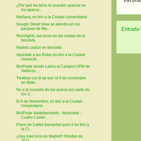
¿Por qué las bicis no pueden aparcar en
los aparca...
Mañana, en bici a la Ciudad Universitaria
Google Street View se adentra en los
Entrada 
parques de Ma...
Revolights, las luces en las ruedas de tu
bicicleta
Madrid castizo en bicicleta
Apúntate a las Rutas en bici a la Ciudad
Universit...
BiciFinde desde Latina al Campus UPM de
Vallecas, ...
'Festibal con B de bici' el 9 de noviembre
en Mata...
No a la invasión de las aceras por parte de
los ci...
El 9 de Noviembre, en bici a la Ciudad
Universitaria
BiciFinde Valdebernardo - Noviciado -
Cuatro Camin...
Plano de Calles tranquilas para ir en bici a
la Ci...
¿Hay más bicis en Madrid? Octubre de
2011