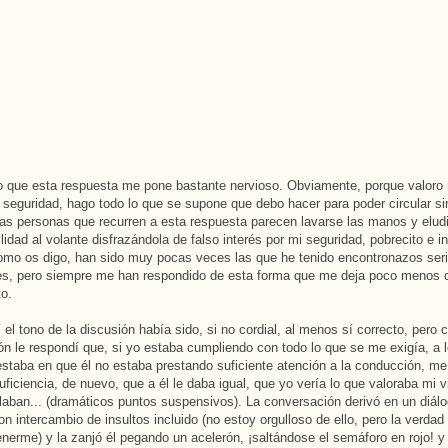
 que esta respuesta me pone bastante nervioso. Obviamente, porque valoro 
 seguridad, hago todo lo que se supone que debo hacer para poder circular sin
as personas que recurren a esta respuesta parecen lavarse las manos y eludi
lidad al volante disfrazándola de falso interés por mi seguridad, pobrecito e i
Como os digo, han sido muy pocas veces las que he tenido encontronazos ser
es, pero siempre me han respondido de esta forma que me deja poco menos 
to.
 el tono de la discusión había sido, si no cordial, al menos sí correcto, pero
ón le respondí que, si yo estaba cumpliendo con todo lo que se me exigía, a l
staba en que él no estaba prestando suficiente atención a la conducción, me
uficiencia, de nuevo, que a él le daba igual, que yo vería lo que valoraba mi v
laban... (dramáticos puntos suspensivos). La conversación derivó en un diál
n intercambio de insultos incluido (no estoy orgulloso de ello, pero la verdad
nerme) y la zanjó él pegando un acelerón, ¡saltándose el semáforo en rojo! y