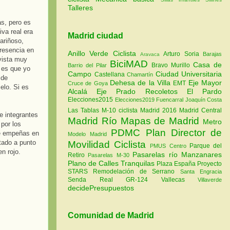
Talleres
as, pero es
va real era
Madrid ciudad
ariñoso,
presencia en
Anillo Verde Ciclista
Arturo Soria
Barajas
Aravaca
vista muy
BiciMAD
Casa de
Bravo Murillo
Barrio del Pilar
 es que yo
Campo
Ciudad Universitaria
Castellana
Chamartín
 de
Dehesa de la Villa
Eje Mayor
EMT
Cruce de Goya
elo. Si es
Alcalá
Eje Prado Recoletos
El Pardo
Elecciones2015
Elecciones2019
Fuencarral
Joaquín Costa
Las Tablas
M-10 ciclista
Madrid 2016
Madrid Central
e integrantes
Madrid Río
Mapas de Madrid
Metro
por los
PDMC Plan Director de
te empeñas en
Modelo Madrid
tado a punto
Movilidad Ciclista
Parque del
PMUS Centro
en rojo.
Pasarelas río Manzanares
Retiro
Pasarelas M-30
Plano de Calles Tranquilas
Plaza España
Proyecto
STARS
Remodelación de Serrano
Santa Engracia
Senda Real GR-124
Vallecas
Villaverde
decidePresupuestos
Comunidad de Madrid