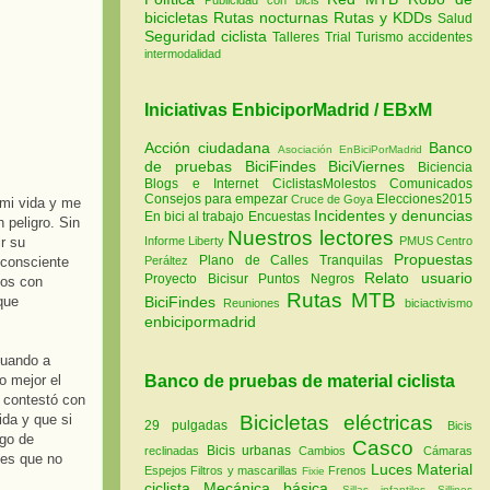
bicicletas
Rutas nocturnas
Rutas y KDDs
Salud
Seguridad ciclista
Talleres
Trial
Turismo
accidentes
intermodalidad
Iniciativas EnbiciporMadrid / EBxM
Acción ciudadana
Banco
Asociación EnBiciPorMadrid
de pruebas
BiciFindes
BiciViernes
Biciencia
Blogs e Internet
CiclistasMolestos
Comunicados
Consejos para empezar
Elecciones2015
Cruce de Goya
mi vida y me
Incidentes y denuncias
En bici al trabajo
Encuestas
 peligro. Sin
Nuestros lectores
r su
Informe Liberty
PMUS Centro
Propuestas
Plano de Calles Tranquilas
nconsciente
Peráltez
Relato usuario
Proyecto Bicisur
Puntos Negros
ios con
Rutas MTB
que
BiciFindes
Reuniones
biciactivismo
enbicipormadrid
 cuando a
o mejor el
Banco de pruebas de material ciclista
 contestó con
ida y que si
Bicicletas eléctricas
29 pulgadas
Bicis
ogo de
Casco
Bicis urbanas
reclinadas
Cambios
Cámaras
 es que no
Luces
Material
Espejos
Filtros y mascarillas
Frenos
Fixie
ciclista
Mecánica básica
Sillas infantiles
Sillines