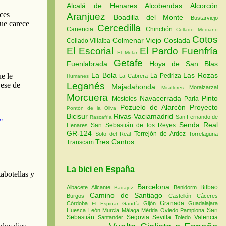
Alcalá de Henares
Alcobendas
Alcorcón
Aranjuez
Boadilla del Monte
Bustarviejo
Cercedilla
Canencia
Chinchón
Collado Mediano
Cotos
Colmenar Viejo
Coslada
Collado Villalba
El Escorial
El Pardo
Fuenfría
El Molar
Getafe
Fuenlabrada
Hoya de San Blas
La Bola
Las Rozas
La Pedriza
La Cabrera
Humanes
Leganés
Majadahonda
Moralzarzal
Miraflores
Morcuera
Navacerrada
Pinto
Móstoles
Parla
Pozuelo de Alarcón
Proyecto
Pontón de la Oliva
Bicisur
Rivas-Vaciamadrid
San Fernando de
Rascafría
Senda Real
San Sebastián de los Reyes
Henares
GR-124
Torrejón de Ardoz
Soto del Real
Torrelaguna
Tres Cantos
Transcam
La bici en España
Barcelona
Bilbao
Albacete
Alicante
Benidorm
Badajoz
Camino de Santiago
Burgos
Castellón
Cáceres
Granada
Córdoba
Gijón
Guadalajara
El Espinar
Gandía
San
Huesca
León
Murcia
Málaga
Mérida
Oviedo
Pamplona
Sebastián
Segovia
Sevilla
Valencia
Santander
Toledo