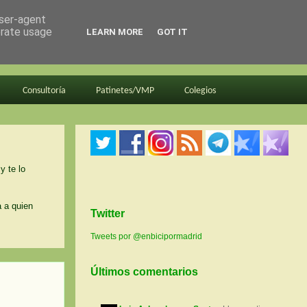
user-agent
erate usage
LEARN MORE
GOT IT
Consultoría
Patinetes/VMP
Colegios
y te lo
a a quien
Twitter
Tweets por @enbicipormadrid
Últimos comentarios