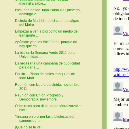
maravilla sabie...
BiciFinde desde Juan Pablo II a Quevedo,
domingo 2...
Disfruta de Madrid en bici cuando salgas
del Metro
Empezar a ver la bici como un medio de
transporte ...
Apúntate ya a los BiciFindes, porque no
hay que es...
La bici en la Semana Verde 2011 de la
Universidad ...
Es necesaria una campaña de publicidad
para dar a ...
Por fin... ¡Plano de calles tranquilas de
todo Mad...
Reunión con Izquierda Unida, noviembre
2011
Reunión con Unión Progreso y
Democracia, noviembre...
Ocho rutas para disfrutar de Moralzarzal en
bici d...
Yincana en bici por las bibliotecas del
campus de ...
¡Que no se te ve!