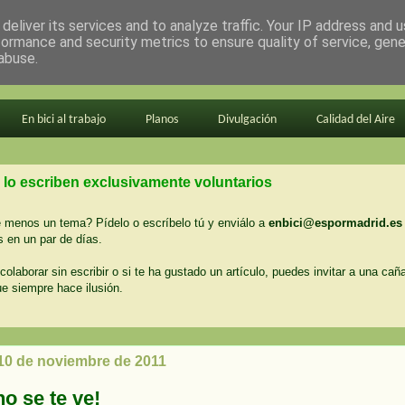
deliver its services and to analyze traffic. Your IP address and 
formance and security metrics to ensure quality of service, gen
abuse.
En bici al trabajo
Planos
Divulgación
Calidad del Aire
 lo escriben exclusivamente voluntarios
menos un tema? Pídelo o escríbelo tú y enviálo a
enbici@espormadrid.es
 en un par de días.
colaborar sin escribir o si te ha gustado un artículo, puedes invitar a una cañ
ue siempre hace ilusión.
 10 de noviembre de 2011
o se te ve!