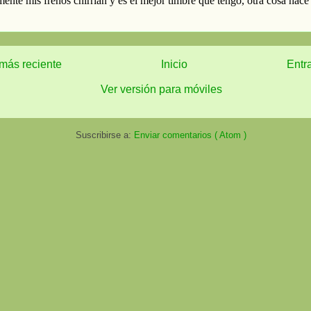
más reciente
Inicio
Entr
Ver versión para móviles
Suscribirse a:
Enviar comentarios ( Atom )