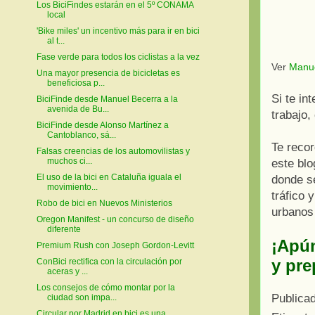
Los BiciFindes estarán en el 5º CONAMA
local
'Bike miles' un incentivo más para ir en bici
al t...
Fase verde para todos los ciclistas a la vez
Ver
Manue
Una mayor presencia de bicicletas es
beneficiosa p...
Si te in
BiciFinde desde Manuel Becerra a la
avenida de Bu...
trabajo,
BiciFinde desde Alonso Martínez a
Cantoblanco, sá...
Te reco
Falsas creencias de los automovilistas y
muchos ci...
este blo
El uso de la bici en Cataluña iguala el
donde s
movimiento...
tráfico 
Robo de bici en Nuevos Ministerios
urbanos
Oregon Manifest - un concurso de diseño
diferente
¡Apún
Premium Rush con Joseph Gordon-Levitt
y pre
ConBici rectifica con la circulación por
aceras y ...
Los consejos de cómo montar por la
Publica
ciudad son impa...
Circular por Madrid en bici es una