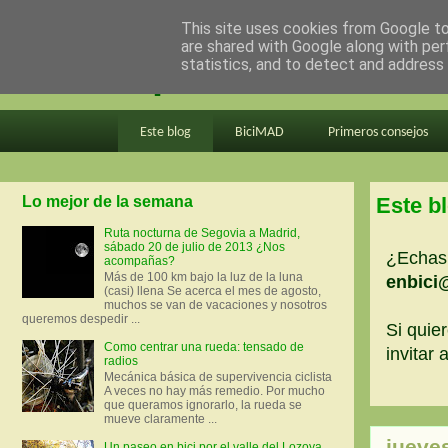
This site uses cookies from Google to 
are shared with Google along with per
en bici por madrid
statistics, and to detect and address
Este blog
BiciMAD
Primeros consejos
Lo mejor de la semana
Este b
Ruta nocturna de Segovia a Madrid,
sábado 20 de julio de 2013 ¿Nos
¿Echas 
acompañas?
Más de 100 km bajo la luz de la luna
enbici
(casi) llena Se acerca el mes de agosto,
muchos se van de vacaciones y nosotros
queremos despedir ...
Si quier
Como centrar una rueda: tensado de
invitar
radios
Mecánica básica de supervivencia ciclista
A veces no hay más remedio. Por mucho
que queramos ignorarlo, la rueda se
mueve claramente ...
jueve
Un paseo en bici por el valle del Lozoya.