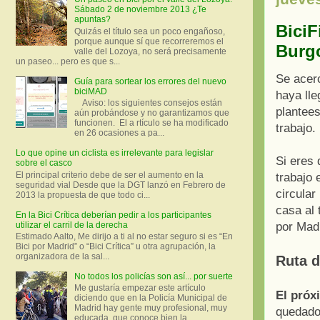
Sábado 2 de noviembre 2013 ¿Te
apuntas?
BiciF
Quizás el título sea un poco engañoso,
porque aunque sí que recorreremos el
Burg
valle del Lozoya, no será precisamente
un paseo... pero es que s...
Se acerc
Guía para sortear los errores del nuevo
biciMAD
haya ll
Aviso: los siguientes consejos están
plantees
aún probándose y no garantizamos que
funcionen. El a rtículo se ha modificado
trabajo.
en 26 ocasiones a pa...
Lo que opine un ciclista es irrelevante para legislar
Si eres 
sobre el casco
El principal criterio debe de ser el aumento en la
trabajo 
seguridad vial Desde que la DGT lanzó en Febrero de
circular
2013 la propuesta de que todo ci...
casa al
En la Bici Crítica deberían pedir a los participantes
utilizar el carril de la derecha
por Madr
Estimado Aalto, Me dirijo a ti al no estar seguro si es “En
Bici por Madrid” o “Bici Crítica” u otra agrupación, la
organizadora de la sal...
Ruta d
No todos los policías son así... por suerte
Me gustaría empezar este artículo
El próx
diciendo que en la Policía Municipal de
Madrid hay gente muy profesional, muy
quedad
educada, que conoce bien la ...