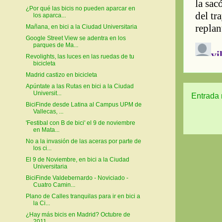
¿Por qué las bicis no pueden aparcar en
los aparca...
Mañana, en bici a la Ciudad Universitaria
Google Street View se adentra en los
parques de Ma...
Revolights, las luces en las ruedas de tu
bicicleta
Madrid castizo en bicicleta
Apúntate a las Rutas en bici a la Ciudad
Universit...
Entrada 
BiciFinde desde Latina al Campus UPM de
Vallecas, ...
'Festibal con B de bici' el 9 de noviembre
en Mata...
No a la invasión de las aceras por parte de
los ci...
El 9 de Noviembre, en bici a la Ciudad
Universitaria
BiciFinde Valdebernardo - Noviciado -
Cuatro Camin...
Plano de Calles tranquilas para ir en bici a
la Ci...
¿Hay más bicis en Madrid? Octubre de
2011