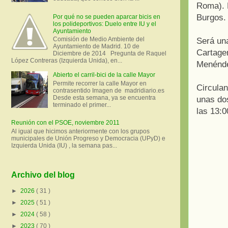
Roma). D
Burgos.
Por qué no se pueden aparcar bicis en
los polideportivos: Duelo entre IU y el
Ayuntamiento
Comisión de Medio Ambiente del
Será una
Ayuntamiento de Madrid. 10 de
Cartagen
Diciembre de 2014 Pregunta de Raquel
López Contreras (Izquierda Unida), en...
Menénde
Abierto el carril-bici de la calle Mayor
Permite recorrer la calle Mayor en
Circulan
contrasentido Imagen de madridiario.es
Desde esta semana, ya se encuentra
unas dos
terminado el primer...
las 13:0
Reunión con el PSOE, noviembre 2011
Al igual que hicimos anteriormente con los grupos
municipales de Unión Progreso y Democracia (UPyD) e
Izquierda Unida (IU) , la semana pas...
Archivo del blog
►
2026
( 31 )
►
2025
( 51 )
►
2024
( 58 )
►
2023
( 70 )