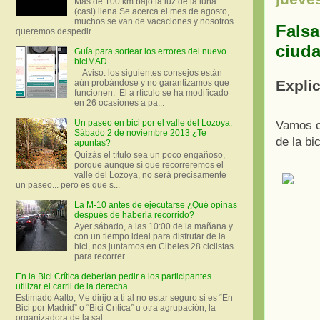
Más de 100 km bajo la luz de la luna
(casi) llena Se acerca el mes de agosto,
muchos se van de vacaciones y nosotros
Falsa
queremos despedir ...
ciud
Guía para sortear los errores del nuevo
biciMAD
Aviso: los siguientes consejos están
Expli
aún probándose y no garantizamos que
funcionen. El a rtículo se ha modificado
en 26 ocasiones a pa...
Un paseo en bici por el valle del Lozoya.
Vamos c
Sábado 2 de noviembre 2013 ¿Te
de la bi
apuntas?
Quizás el título sea un poco engañoso,
porque aunque sí que recorreremos el
valle del Lozoya, no será precisamente
un paseo... pero es que s...
La M-10 antes de ejecutarse ¿Qué opinas
después de haberla recorrido?
Ayer sábado, a las 10:00 de la mañana y
con un tiempo ideal para disfrutar de la
bici, nos juntamos en Cibeles 28 ciclistas
para recorrer ...
En la Bici Crítica deberían pedir a los participantes
utilizar el carril de la derecha
Estimado Aalto, Me dirijo a ti al no estar seguro si es “En
Bici por Madrid” o “Bici Crítica” u otra agrupación, la
organizadora de la sal...