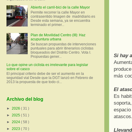
Abierto el carril-bici de la calle Mayor
Permite recorrer la calle Mayor en
contrasentido Imagen de madridiario.es
Desde esta semana, ya se encuentra
terminado el primer...
Plan de Movilidad Centro (III): Haz
acupuntura urbana
Se buscan propuestas de intervenciones
puntuales para abrir itinerarios ciclistas
bloqueados del Distrito Centro. Vota I.
Si hay 
Propuestas gener...
Aumentar
Lo que opine un ciclista es irrelevante para legislar
produce
sobre el casco
El principal criterio debe de ser el aumento en la
más coc
seguridad vial Desde que la DGT lanzó en Febrero de
2013 la propuesta de que todo ci...
El atas
Es habi
Archivo del blog
soporta
►
2026
( 31 )
espacio
►
2025
( 51 )
atascos
►
2024
( 58 )
►
2023
( 70 )
Llevand