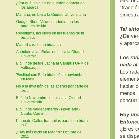
eléctric
¿Por qué las bicis no pueden aparcar en
"tracció
los aparca...
siniestr
Mañana, en bici a la Ciudad Universitaria
Google Street View se adentra en los
parques de Ma...
Tal sit
Revolights, las luces en las ruedas de tu
¿De verd
bicicleta
y aparca
Madrid castizo en bicicleta
Apúntate a las Rutas en bici a la Ciudad
Universit...
Los rad
BiciFinde desde Latina al Campus UPM de
nada al
Vallecas, ...
Los rada
'Festibal con B de bici' el 9 de noviembre
elemento
en Mata...
hablar d
No a la invasión de las aceras por parte de
los ci...
menos. L
El 9 de Noviembre, en bici a la Ciudad
concurri
Universitaria
BiciFinde Valdebernardo - Noviciado -
Cuatro Camin...
Hay una 
Plano de Calles tranquilas para ir en bici a
Entonce
la Ci...
¿Eres c
¿Hay más bicis en Madrid? Octubre de
se dispa
2011