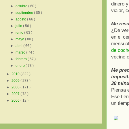
dinero y
►
octubre
( 60 )
viajar, c
►
septiembre
( 85 )
►
agosto
( 66 )
Me resu
►
julio
( 56 )
¿De ver
►
junio
( 63 )
en el c
►
mayo
( 80 )
mensuale
►
abril
( 66 )
de coch
►
marzo
( 74 )
vecino o
►
febrero
( 57 )
►
enero
( 73 )
Me preo
►
2010
( 822 )
imposib
►
2009
( 273 )
30 min
►
2008
( 171 )
Piensa e
►
2007
( 78 )
Ese tiem
►
2006
( 12 )
un tiemp