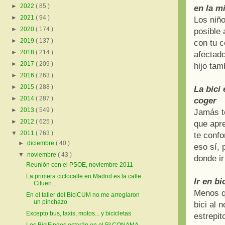
►
2022
( 85 )
en la m
►
2021
( 94 )
Los niñ
►
2020
( 174 )
posible
►
2019
( 137 )
con tu c
►
2018
( 214 )
afectad
►
2017
( 209 )
hijo tam
►
2016
( 263 )
►
2015
( 288 )
La bici 
►
2014
( 287 )
coger
►
2013
( 549 )
Jamás t
►
2012
( 625 )
que apr
▼
2011
( 763 )
te confo
►
diciembre
( 40 )
eso sí, 
▼
noviembre
( 43 )
donde ir
Reunión con el PSOE, noviembre 2011
La primera ciclocalle en Madrid es la calle
Ir en bi
Cifuen...
Menos qu
En el taller del BiciCUM no me arreglaron
un pinchazo
bici al 
Excepto bus, taxis, motos... y bicicletas
estrepi
Los BiciFindes estarán en el 5º CONAMA