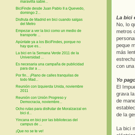
maravilla sabie...
BiciFinde desde Juan Pablo II a Quevedo,
domingo 2...
La bici
Disfruta de Madrid en bici cuando salgas
del Metro
No, lo 
Empezar a ver la bici como un medio de
metros 
transporte ...
persona
Apúntate ya a los BiciFindes, porque no
peque 
hay que es...
más lent
La bici en la Semana Verde 2011 de la
Universidad ...
estrecha
Es necesaria una campaña de publicidad
con una
para dar a ...
Por fin... ¡Plano de calles tranquilas de
Yo pago
todo Mad...
El Impu
Reunión con Izquierda Unida, noviembre
2011
grava la
Reunión con Unión Progreso y
de maner
Democracia, noviembre...
estable
Ocho rutas para disfrutar de Moralzarzal en
bici d...
de la ge
Yincana en bici por las bibliotecas del
campus de ...
La bici 
¡Que no se te ve!