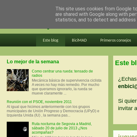
This site uses cookies from Google to 
are shared with Google along with per
en bici por madrid
statistics, and to detect and address
Este blog
BiciMAD
Primeros consejos
Lo mejor de la semana
Este b
Como centrar una rueda: tensado de
radios
¿Echas 
Mecánica básica de supervivencia ciclista
A veces no hay más remedio. Por mucho
enbici
que queramos ignorarlo, la rueda se
mueve claramente ...
Si quier
Reunión con el PSOE, noviembre 2011
Al igual que hicimos anteriormente con los grupos
invitar
municipales de Unión Progreso y Democracia (UPyD) e
Izquierda Unida (IU) , la semana pas...
Ruta nocturna de Segovia a Madrid,
sábado 20 de julio de 2013 ¿Nos
acompañas?
jueve