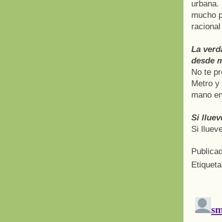
urbana. 
mucho pe
racional
La verd
desde m
No te pr
Metro y
mano e
Si llue
Si lluev
Publica
Etiquet