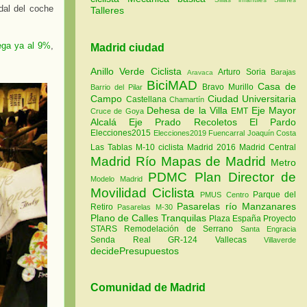
dal del coche
Talleres
lega ya al 9%
,
Madrid ciudad
Anillo Verde Ciclista
Arturo Soria
Barajas
Aravaca
BiciMAD
Casa de
Bravo Murillo
Barrio del Pilar
Campo
Ciudad Universitaria
Castellana
Chamartín
Dehesa de la Villa
Eje Mayor
EMT
Cruce de Goya
Alcalá
Eje Prado Recoletos
El Pardo
Elecciones2015
Elecciones2019
Fuencarral
Joaquín Costa
Las Tablas
M-10 ciclista
Madrid 2016
Madrid Central
Madrid Río
Mapas de Madrid
Metro
PDMC Plan Director de
Modelo Madrid
Movilidad Ciclista
Parque del
PMUS Centro
Pasarelas río Manzanares
Retiro
Pasarelas M-30
Plano de Calles Tranquilas
Plaza España
Proyecto
STARS
Remodelación de Serrano
Santa Engracia
Senda Real GR-124
Vallecas
Villaverde
decidePresupuestos
Comunidad de Madrid