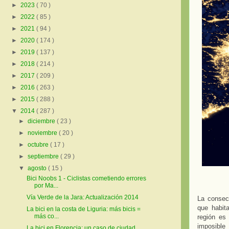
►
2023
( 70 )
►
2022
( 85 )
►
2021
( 94 )
►
2020
( 174 )
►
2019
( 137 )
►
2018
( 214 )
►
2017
( 209 )
►
2016
( 263 )
►
2015
( 288 )
▼
2014
( 287 )
►
diciembre
( 23 )
►
noviembre
( 20 )
►
octubre
( 17 )
►
septiembre
( 29 )
▼
agosto
( 15 )
Bici Noobs 1 - Ciclistas cometiendo errores
por Ma...
Vía Verde de la Jara: Actualización 2014
La consec
que habit
La bici en la costa de Liguria: más bicis =
más co...
región es
imposible
La bici en Florencia: un caso de ciudad