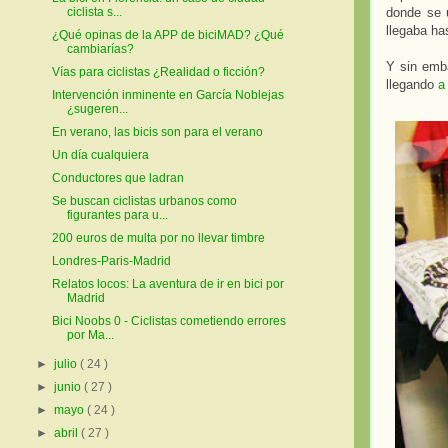
donde se u
ciclista s...
llegaba ha
¿Qué opinas de la APP de biciMAD? ¿Qué
cambiarías?
Y sin emba
Vías para ciclistas ¿Realidad o ficción?
llegando
a
Intervención inminente en García Noblejas
¿sugeren...
En verano, las bicis son para el verano
Un día cualquiera
Conductores que ladran
Se buscan ciclistas urbanos como
figurantes para u...
200 euros de multa por no llevar timbre
Londres-Paris-Madrid
Relatos locos: La aventura de ir en bici por
Madrid
Bici Noobs 0 - Ciclistas cometiendo errores
por Ma...
►
julio
( 24 )
►
junio
( 27 )
►
mayo
( 24 )
►
abril
( 27 )