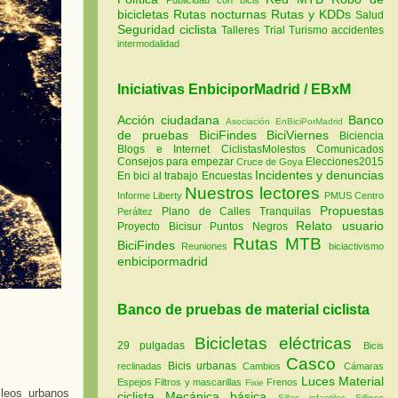
bicicletas
Rutas nocturnas
Rutas y KDDs
Salud
Seguridad ciclista
Talleres
Trial
Turismo
accidentes
intermodalidad
Iniciativas EnbiciporMadrid / EBxM
Acción ciudadana
Banco
Asociación EnBiciPorMadrid
de pruebas
BiciFindes
BiciViernes
Biciencia
Blogs e Internet
CiclistasMolestos
Comunicados
Consejos para empezar
Elecciones2015
Cruce de Goya
Incidentes y denuncias
En bici al trabajo
Encuestas
Nuestros lectores
Informe Liberty
PMUS Centro
Propuestas
Plano de Calles Tranquilas
Peráltez
Relato usuario
Proyecto Bicisur
Puntos Negros
Rutas MTB
BiciFindes
Reuniones
biciactivismo
enbicipormadrid
Banco de pruebas de material ciclista
Bicicletas eléctricas
29 pulgadas
Bicis
Casco
Bicis urbanas
reclinadas
Cambios
Cámaras
Luces
Material
Espejos
Filtros y mascarillas
Frenos
Fixie
cleos urbanos
ciclista
Mecánica básica
Sillas infantiles
Sillines