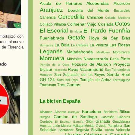
Alcalá de Henares
Alcobendas
Alcorcón
Aranjuez
Boadilla del Monte
Bustarviejo
Cercedilla
Canencia
Chinchón
Collado Mediano
Cotos
Colmenar Viejo
Coslada
Collado Villalba
El Escorial
El Pardo
Fuenfría
El Molar
nmortalizó con
Getafe
Fuenlabrada
Hoya de San Blas
rdos al nuevo
La Bola
Las Rozas
La Pedriza
La Cabrera
Humanes
 de Florencia
Leganés
Majadahonda
Moralzarzal
Miraflores
Morcuera
Navacerrada
Pinto
Móstoles
Parla
dado
Pozuelo de Alarcón
Proyecto
Pontón de la Oliva
Bicisur
Rivas-Vaciamadrid
San Fernando de
Rascafría
Senda Real
San Sebastián de los Reyes
Henares
GR-124
Torrejón de Ardoz
Soto del Real
Torrelaguna
Tres Cantos
Transcam
La bici en España
Barcelona
Bilbao
Albacete
Alicante
Benidorm
Badajoz
Camino de Santiago
Burgos
Castellón
Cáceres
Granada
Córdoba
Gijón
Guadalajara
El Espinar
Gandía
San
Huesca
León
Murcia
Málaga
Mérida
Oviedo
Pamplona
Sebastián
Segovia
Sevilla
Valencia
Santander
Toledo