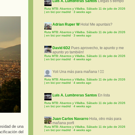
Luis A. Lumbreras Santos
Llegas s tiempo
Ruta MTB: Abantos y Villalba. Sábado 11 de julio de 2026
| en bici por madrid
·
3 weeks ago
Adrian Ruper W
Hola! Me apuntais?
Ruta MTB: Abantos y Villalba. Sábado 11 de julio de 2026
| en bici por madrid
·
3 weeks ago
David 6D2
Pues aprovecho, te apunto y me
apunto yo también!
Ruta MTB: Abantos y Villalba. Sábado 11 de julio de 2026
| en bici por madrid
·
4 weeks ago
Yoli
Una más para mañana ! 🚵‍♀️
Ruta MTB: Abantos y Villalba. Sábado 11 de julio de 2026
| en bici por madrid
·
4 weeks ago
Luis A. Lumbreras Santos
En lista
Ruta MTB: Abantos y Villalba. Sábado 11 de julio de 2026
| en bici por madrid
·
4 weeks ago
Juan Carlos Navarro
Hola, otro más para
mañana porfi
esidad de una
Ruta MTB: Abantos y Villalba. Sábado 11 de julio de 2026
| en bici por madrid
·
4 weeks ago
cificación del