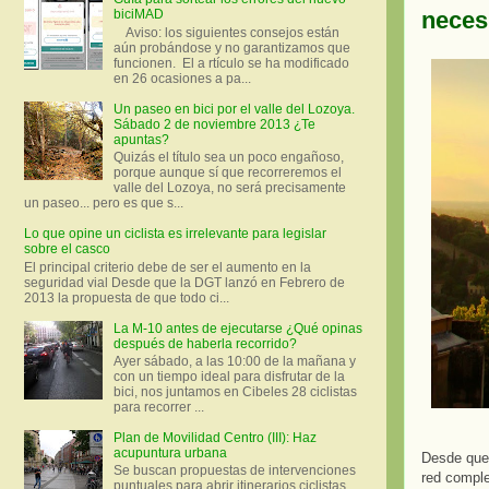
necesi
biciMAD
Aviso: los siguientes consejos están
aún probándose y no garantizamos que
funcionen. El a rtículo se ha modificado
en 26 ocasiones a pa...
Un paseo en bici por el valle del Lozoya.
Sábado 2 de noviembre 2013 ¿Te
apuntas?
Quizás el título sea un poco engañoso,
porque aunque sí que recorreremos el
valle del Lozoya, no será precisamente
un paseo... pero es que s...
Lo que opine un ciclista es irrelevante para legislar
sobre el casco
El principal criterio debe de ser el aumento en la
seguridad vial Desde que la DGT lanzó en Febrero de
2013 la propuesta de que todo ci...
La M-10 antes de ejecutarse ¿Qué opinas
después de haberla recorrido?
Ayer sábado, a las 10:00 de la mañana y
con un tiempo ideal para disfrutar de la
bici, nos juntamos en Cibeles 28 ciclistas
para recorrer ...
Plan de Movilidad Centro (III): Haz
acupuntura urbana
Desde que 
Se buscan propuestas de intervenciones
red comple
puntuales para abrir itinerarios ciclistas