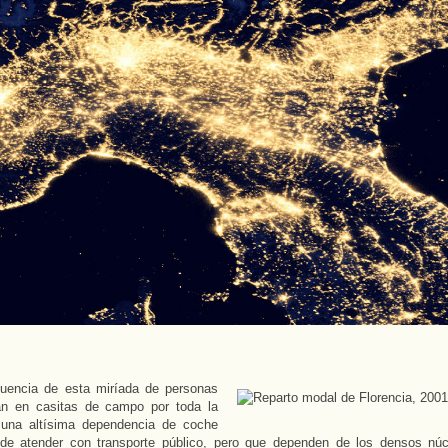
uencia de esta miríada de personas
an en casitas de campo por toda la
 una altísima dependencia de coche
 de atender con transporte público, pero que dependen de los densos nú