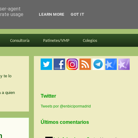
user-agent
erate usage
LEARN MORE
GOT IT
Consultoría
Patinetes/VMP
Colegios
y te lo
a a quien
Twitter
Tweets por @enbicipormadrid
Últimos comentarios
n