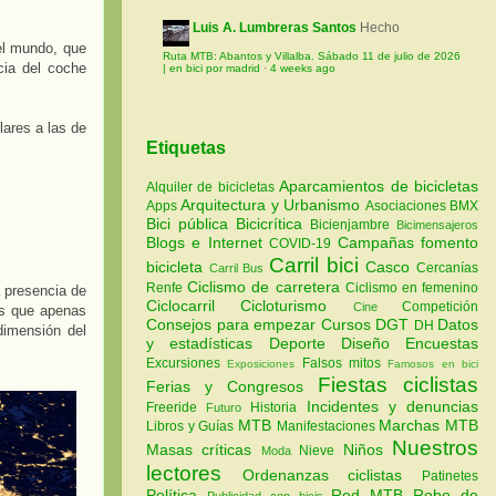
Luis A. Lumbreras Santos
Hecho
el mundo, que
Ruta MTB: Abantos y Villalba. Sábado 11 de julio de 2026
cia del coche
| en bici por madrid
·
4 weeks ago
lares a las de
Etiquetas
Aparcamientos de bicicletas
Alquiler de bicicletas
Arquitectura y Urbanismo
Apps
Asociaciones
BMX
Bici pública
Bicicrítica
Bicienjambre
Bicimensajeros
Blogs e Internet
Campañas fomento
COVID-19
Carril bici
bicicleta
Casco
Cercanías
Carril Bus
Ciclismo de carretera
Renfe
Ciclismo en femenino
a presencia de
Ciclocarril
Cicloturismo
Competición
Cine
es que apenas
Consejos para empezar
Cursos
DGT
Datos
DH
dimensión del
y estadísticas
Deporte
Diseño
Encuestas
Excursiones
Falsos mitos
Exposiciones
Famosos en bici
Fiestas ciclistas
Ferias y Congresos
Incidentes y denuncias
Freeride
Historia
Futuro
MTB
Marchas MTB
Libros y Guías
Manifestaciones
Nuestros
Masas críticas
Niños
Nieve
Moda
lectores
Ordenanzas ciclistas
Patinetes
Política
Red MTB
Robo de
Publicidad con bicis