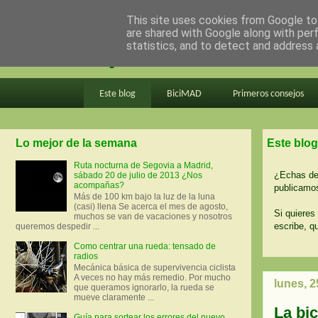
This site uses cookies from Google to 
are shared with Google along with per
en bici por madrid
statistics, and to detect and address 
Este blog
BiciMAD
Primeros consejos
Lo mejor de la semana
Este blog
Ruta nocturna de Segovia a Madrid,
¿Echas de 
sábado 20 de julio de 2013 ¿Nos
acompañas?
publicamos
Más de 100 km bajo la luz de la luna
(casi) llena Se acerca el mes de agosto,
Si quieres 
muchos se van de vacaciones y nosotros
escribe, q
queremos despedir ...
Como centrar una rueda: tensado de
radios
Mecánica básica de supervivencia ciclista
A veces no hay más remedio. Por mucho
lunes, 
que queramos ignorarlo, la rueda se
mueve claramente ...
La bic
Guía para sortear los errores del nuevo