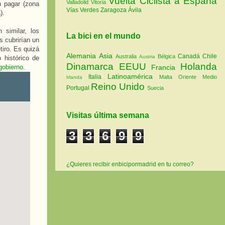
Vuelta Ciclista a España
Valladolid
Vitoria
n pagar (zona
Vías Verdes
Zaragoza
Ávila
).
 similar, los
La bici en el mundo
s cubrirían un
tiro. Es quizá
Alemania
Asia
Canadá
Chile
Australia
Bélgica
Austria
 histórico de
Dinamarca
EEUU
Holanda
gobierno
.
Francia
Latinoamérica
Italia
Malta
Oriente Medio
Irlanda
Reino Unido
Portugal
Suecia
Visitas última semana
3
3
6
9
9
¿Quieres recibir enbicipormadrid en tu correo?