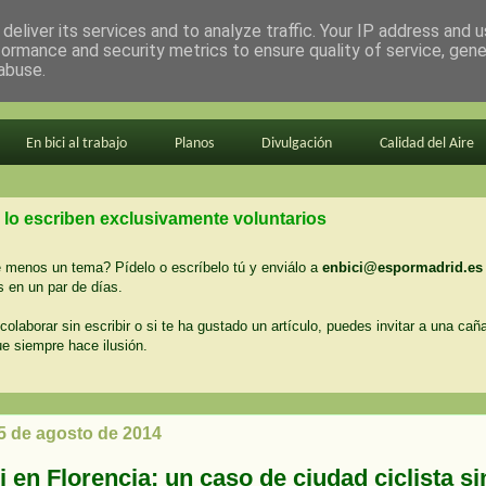
deliver its services and to analyze traffic. Your IP address and 
formance and security metrics to ensure quality of service, gen
abuse.
En bici al trabajo
Planos
Divulgación
Calidad del Aire
 lo escriben exclusivamente voluntarios
menos un tema? Pídelo o escríbelo tú y enviálo a
enbici@espormadrid.es
 en un par de días.
colaborar sin escribir o si te ha gustado un artículo, puedes invitar a una cañ
ue siempre hace ilusión.
25 de agosto de 2014
i en Florencia: un caso de ciudad ciclista si