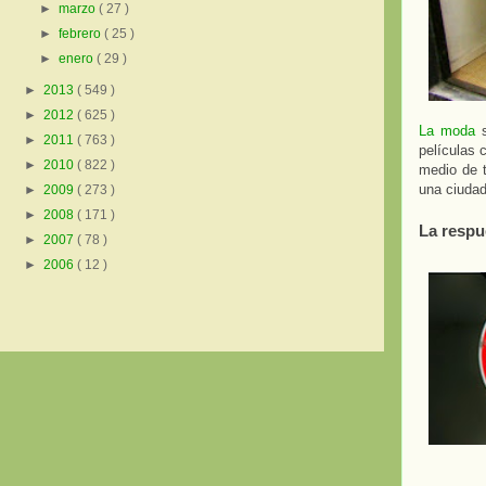
►
marzo
( 27 )
►
febrero
( 25 )
►
enero
( 29 )
►
2013
( 549 )
►
2012
( 625 )
La moda
s
►
2011
( 763 )
películas 
►
2010
( 822 )
medio de t
una ciudad
►
2009
( 273 )
►
2008
( 171 )
La respue
►
2007
( 78 )
►
2006
( 12 )