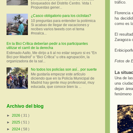
tráfico.
bloqueados del Distrito Centro. Vota I.
Propuestas gener...
Florencia 
¿Casco obligatorio para los ciclistas?
ha decidi
10 preguntas para entender la polémica
como es la
Si acabas de llegar de vacaciones y
recibes varios tweets con el tema
#noalca...
El resulta
Zaragoza o
En la Bici Crítica deberían pedir a los participantes
utilizar el carril de la derecha
EnbiciporM
Estimado Aalto, Me dirijo a ti al no estar seguro si es “En
Bici por Madrid” o “Bici Crítica” u otra agrupación, la
Fotos de E
organizadora de la sal...
No todos los policías son así... por suerte
La situa
Me gustaría empezar este artículo
Una de las
diciendo que en la Policía Municipal de
Madrid hay gente muy profesional, muy
una ciudad
educada, que conoce bien la ...
dejan área
fenómeno
Archivo del blog
►
2026
( 31 )
►
2025
( 51 )
►
2024
( 58 )