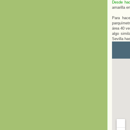
Desde ha
amarilla e
Para hace
parquímetr
área 40 ve
algo simi
Sevilla ha