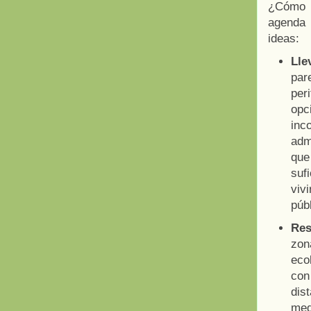
¿Cómo c
agenda 
ideas:
Lle
par
per
opc
inc
adm
que
suf
viv
púb
Res
zon
eco
con
dis
med