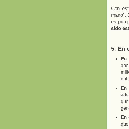
Con est
mano”. 
es porqu
sido es
5. En 
En 
ape
mil
ent
En 
ade
que
gen
En 
que