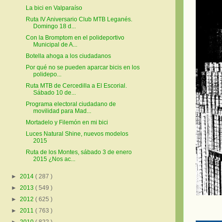
La bici en Valparaíso
Ruta IV Aniversario Club MTB Leganés.
Domingo 18 d...
Con la Bromptom en el polideportivo
Municipal de A...
Botella ahoga a los ciudadanos
Por qué no se pueden aparcar bicis en los
polidepo...
Ruta MTB de Cercedilla a El Escorial.
Sábado 10 de...
Programa electoral ciudadano de
movilidad para Mad...
Mortadelo y Filemón en mi bici
Luces Natural Shine, nuevos modelos
2015
Ruta de los Montes, sábado 3 de enero
2015 ¿Nos ac...
►
2014
( 287 )
►
2013
( 549 )
►
2012
( 625 )
►
2011
( 763 )