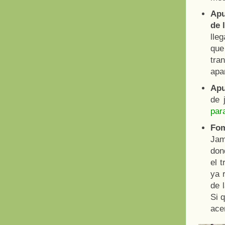
Apu
de 
lle
que
tra
apa
Apu
de 
para
Fom
Jam
don
el 
ya 
de 
Si 
ace