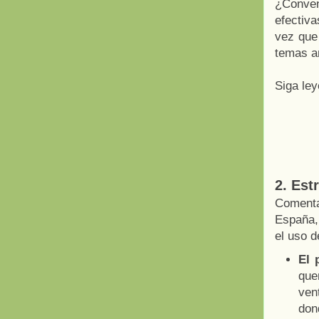
¿Conven
efectiv
vez que
temas a
Siga le
2. Est
Comenta
España,
el uso d
El 
que
ven
don