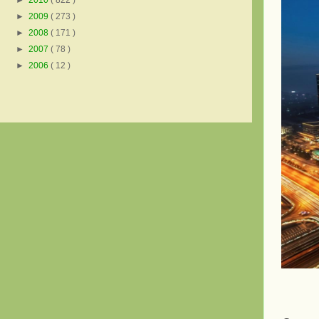
►
2010
( 822 )
►
2009
( 273 )
►
2008
( 171 )
►
2007
( 78 )
►
2006
( 12 )