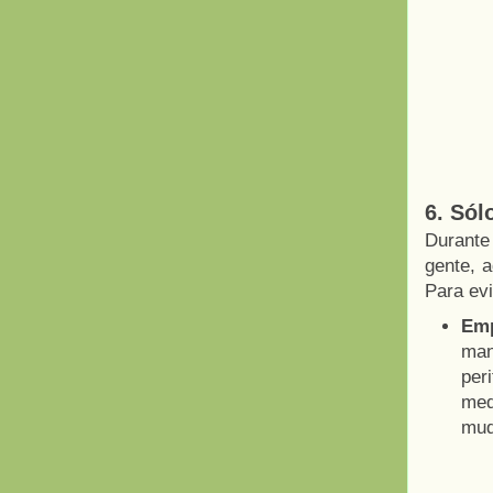
6. Sól
Durante
gente, 
Para evi
Emp
man
per
med
mud