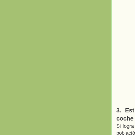
3. Es
coche
Si logra
poblaci