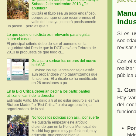
Sábado 2 de noviembre 2013 ¿Te
apuntas?
Manua
Quizás el título sea un poco engañoso,
porque aunque sí que recorreremos el
indus
valle del Lozoya, no será precisamente
un paseo... pero es que s...
Si es u
Lo que opine un ciclista es irrelevante para legislar
sobre el casco
socieda
El principal criterio debe de ser el aumento en la
revisar 
seguridad vial Desde que la DGT lanzó en Febrero de
2013 la propuesta de que todo ci...
Con el 
Guía para sortear los errores del nuevo
biciMAD
realizar
Aviso: los siguientes consejos están
aún probándose y no garantizamos que
pública
funcionen. El a rtículo se ha modificado
en 26 ocasiones a pa...
1. Con
En la Bici Crítica deberían pedir a los participantes
utilizar el carril de la derecha
Hay var
Estimado Aalto, Me dirijo a ti al no estar seguro si es “En
del coc
Bici por Madrid” o “Bici Crítica” u otra agrupación, la
organizadora de la sal...
funciona
No todos los policías son así... por suerte
Me gustaría empezar este artículo
diciendo que en la Policía Municipal de
Por
Madrid hay gente muy profesional, muy
hid
educada, que conoce bien la ...