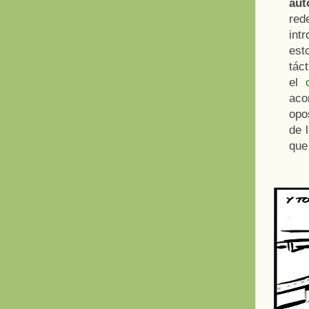
au
red
int
est
tác
el
aco
opo
de 
qu