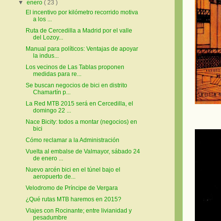
▼
enero
( 23 )
El incentivo por kilómetro recorrido motiva
a los ...
Ruta de Cercedilla a Madrid por el valle
del Lozoy...
Manual para políticos: Ventajas de apoyar
la indus...
Los vecinos de Las Tablas proponen
medidas para re...
Se buscan negocios de bici en distrito
Chamartín p...
La Red MTB 2015 será en Cercedilla, el
domingo 22 ...
Nace Bicity: todos a montar (negocios) en
bici
Cómo reclamar a la Administración
Vuelta al embalse de Valmayor, sábado 24
de enero ...
Nuevo arcén bici en el túnel bajo el
aeropuerto de...
Velodromo de Príncipe de Vergara
¿Qué rutas MTB haremos en 2015?
Viajes con Rocinante; entre livianidad y
pesadumbre