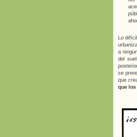
ace
púb
ahor
Lo difíc
urbaniza
a ningun
del suel
posterio
se preoc
que cre
que los