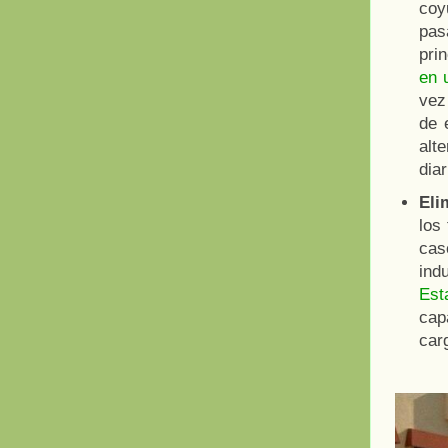
coy
pa
pri
en 
vez
de 
alt
diar
Eli
los
cas
ind
Est
cap
car