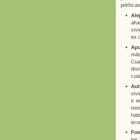
política
Ale
afu
viv
es 
Apu
más
Cua
dis
cua
Aut
vivi
ir 
min
hab
eco
Fom
los