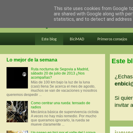
This site uses cookies from Google to 
are shared with Google along with per
en bici por madrid
statistics, and to detect and address
Este blog
BiciMAD
Primeros consejos
Lo mejor de la semana
Este b
Ruta nocturna de Segovia a Madrid,
sábado 20 de julio de 2013 ¿Nos
¿Echas 
acompañas?
Más de 100 km bajo la luz de la luna
enbici
(casi) llena Se acerca el mes de agosto,
muchos se van de vacaciones y nosotros
queremos despedir ...
Si quier
Como centrar una rueda: tensado de
invitar
radios
Mecánica básica de supervivencia ciclista
A veces no hay más remedio. Por mucho
que queramos ignorarlo, la rueda se
mueve claramente ...
jueve
Un paseo en bici por el valle del Lozoya.