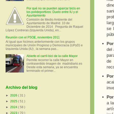
din
Por qué no se pueden aparcar bicis en
san
los polideportivos: Duelo entre IU y el
Ayuntamiento
pro
Comisión de Medio Ambiente del
lar
Ayuntamiento de Madrid. 10 de
Diciembre de 2014 Pregunta de Raquel
se 
López Contreras (Izquierda Unida), en...
púb
Reunión con el PSOE, noviembre 2011
Al igual que hicimos anteriormente con los grupos
Por
municipales de Unión Progreso y Democracia (UPyD) e
Izquierda Unida (IU) , la semana pas...
del
par
Abierto el carril-bici de la calle Mayor
Permite recorrer la calle Mayor en
de
contrasentido Imagen de madridiario.es
rec
Desde esta semana, ya se encuentra
terminado el primer...
Por
aca
Archivo del blog
inv
►
2026
( 31 )
Por
►
2025
( 51 )
a l
►
2024
( 58 )
art
►
2023
( 70 )