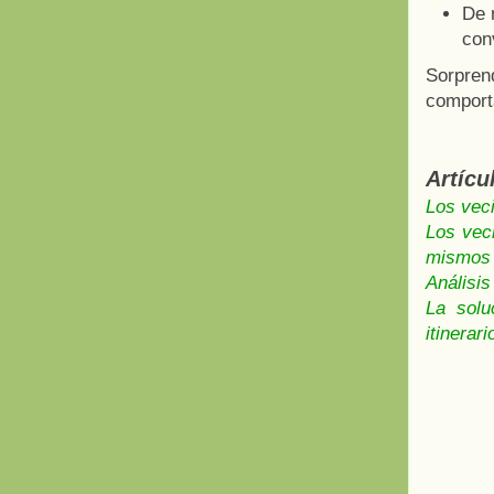
De 
con
Sorpren
comporta
Artícu
Los vec
Los veci
mismos
Análisis
La solu
itinerari