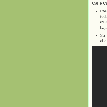
Calle C
Par
tod
esl
baj
Se 
el 