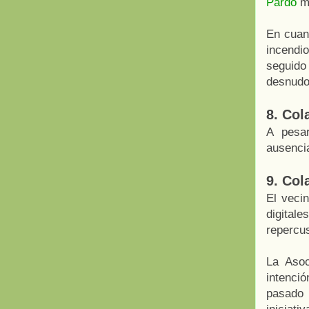
Pardo
me
En cuan
incendi
seguido
desnudo 
8. Col
A pesar
ausenci
9. Col
El veci
digital
repercus
La Asoc
intenci
pasado 