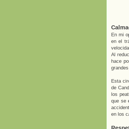
Calmad
En mi op
en el t
velocida
Al reduc
hace po
grandes 
Esta cir
de Canda
los pea
que se 
acciden
en los c
Respet