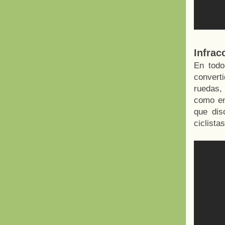
Infrac
En todo
converti
ruedas, 
como en 
que dis
ciclista