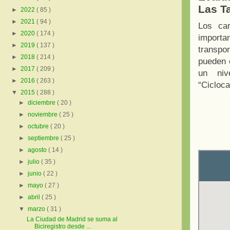
Las T
►
2022
( 85 )
►
2021
( 94 )
Los ca
►
2020
( 174 )
importa
►
2019
( 137 )
transpo
►
2018
( 214 )
pueden c
►
2017
( 209 )
un niv
►
2016
( 263 )
“Cicloca
▼
2015
( 288 )
►
diciembre
( 20 )
►
noviembre
( 25 )
►
octubre
( 20 )
►
septiembre
( 25 )
►
agosto
( 14 )
►
julio
( 35 )
►
junio
( 22 )
►
mayo
( 27 )
►
abril
( 25 )
▼
marzo
( 31 )
La Ciudad de Madrid se suma al
Biciregistro desde ...