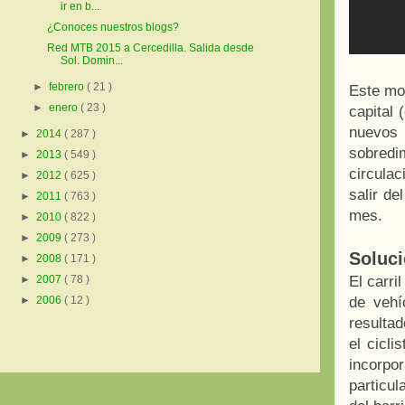
ir en b...
¿Conoces nuestros blogs?
Red MTB 2015 a Cercedilla. Salida desde
Sol. Domin...
►
febrero
( 21 )
Este mod
►
enero
( 23 )
capital 
nuevos 
►
2014
( 287 )
sobredi
►
2013
( 549 )
circula
►
2012
( 625 )
salir de
►
2011
( 763 )
mes.
►
2010
( 822 )
►
2009
( 273 )
Soluci
►
2008
( 171 )
El carri
►
2007
( 78 )
de vehí
►
2006
( 12 )
resultad
el cicli
incorpo
particul