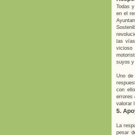
Todas y
en el re
Ayuntam
Sosten
revoluci
las vía
vicioso
motorist
suyos y 
Uno de 
respuest
con ell
errores
valorar 
5. Apo
La resp
pesar d