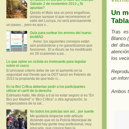
Sábado 2 de noviembre 2013 ¿Te
apuntas?
Un me
Quizás el título sea un poco engañoso,
porque aunque sí que recorreremos el
Tabla
valle del Lozoya, no será precisamente
un paseo... pero es que s...
Tras es
Guía para sortear los errores del nuevo
biciMAD
Blanco (
Aviso: los siguientes consejos están
del dis
aún probándose y no garantizamos que
funcionen. El a rtículo se ha modificado
atenció
en 26 ocasiones a pa...
los veci
Lo que opine un ciclista es irrelevante para legislar
sobre el casco
El principal criterio debe de ser el aumento en la
Reprodu
seguridad vial Desde que la DGT lanzó en Febrero de
un infor
2013 la propuesta de que todo ci...
En la Bici Crítica deberían pedir a los participantes
utilizar el carril de la derecha
Ambos t
Estimado Aalto, Me dirijo a ti al no estar seguro si es “En
Bici por Madrid” o “Bici Crítica” u otra agrupación, la
organizadora de la sal...
No todos los policías son así... por suerte
Me gustaría empezar este artículo
diciendo que en la Policía Municipal de
Madrid hay gente muy profesional, muy
educada, que conoce bien la ...