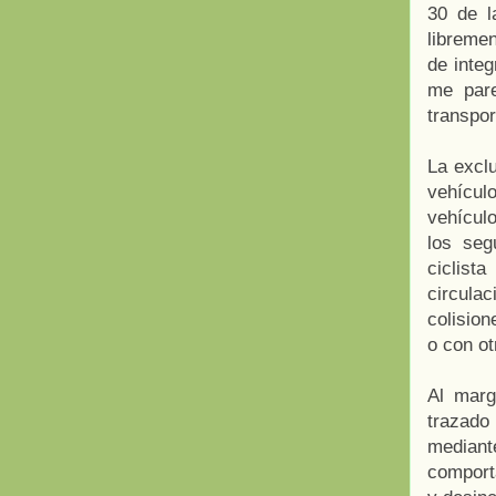
30 de l
libremen
de integ
me pare
transpor
La exclu
vehícul
vehícul
los seg
ciclist
circula
colision
o con ot
Al marg
trazado
median
comporta