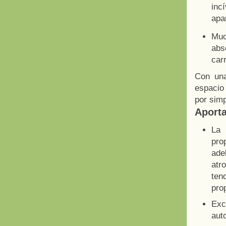
inc
apa
Muc
abs
car
Con una
espacio
por simp
Aporta
La 
pro
ade
atr
ten
prop
Exc
aut