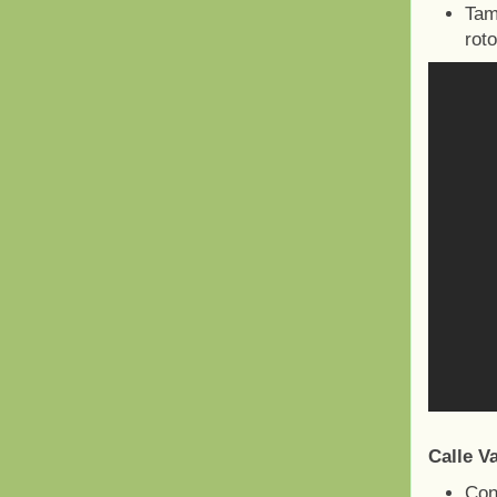
Tam
rot
Calle V
Con