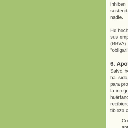
inhiben
sosteni
nadie.
He hecho
sus empl
(BBVA)
“obligar
6. Apo
Salvo ho
ha sido
para pr
la integ
huérfan
recibie
tibieza o
C
ant