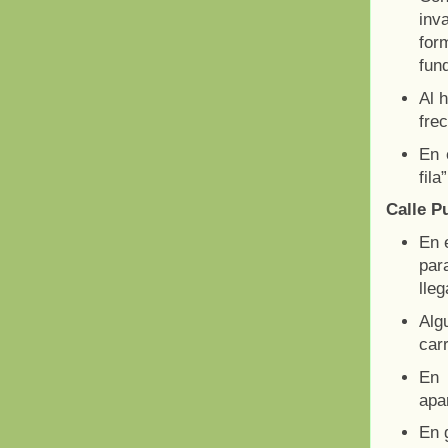
inv
for
fund
Al 
frec
En 
fil
Calle P
En 
par
lleg
Alg
carr
En 
apa
En 