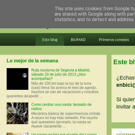
This site uses cookies from Google to 
are shared with Google along with per
en bici por madrid
statistics, and to detect and address
Este blog
BiciMAD
Primeros consejos
Lo mejor de la semana
Este b
Ruta nocturna de Segovia a Madrid,
sábado 20 de julio de 2013 ¿Nos
¿Echas 
acompañas?
Más de 100 km bajo la luz de la luna
enbici
(casi) llena Se acerca el mes de agosto,
muchos se van de vacaciones y nosotros
queremos despedir ...
Si quier
Como centrar una rueda: tensado de
invitar
radios
Mecánica básica de supervivencia ciclista
A veces no hay más remedio. Por mucho
que queramos ignorarlo, la rueda se
mueve claramente ...
viern
Un paseo en bici por el valle del Lozoya.