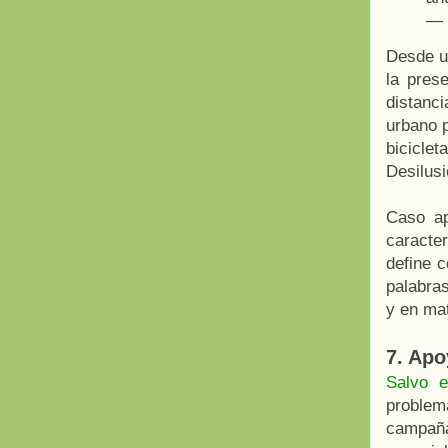
— 
Desde un
la prese
distanc
urbano p
bicicle
Desilusi
Caso a
caracter
define c
palabra
y en mat
7. Apo
Salvo e
problem
campaña