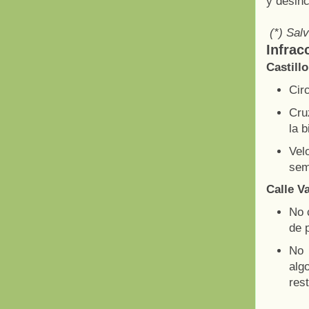
y desinc
(*) Salv
Infrac
Castill
Cir
Cru
la b
Vel
sem
Calle V
No c
de 
No 
alg
res