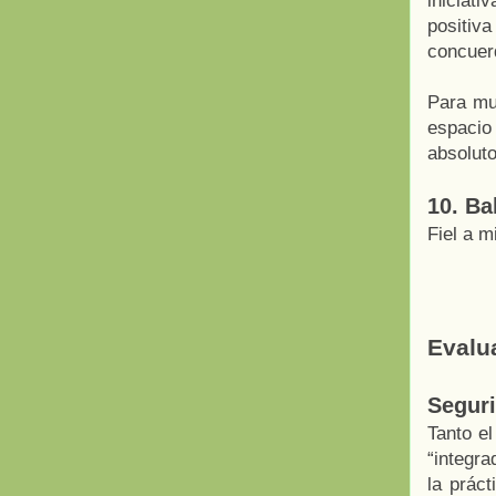
iniciat
positiv
concuer
Para muc
espacio
absoluto
10. Ba
Fiel a m
Evalua
Segur
Tanto el
“integra
la prác