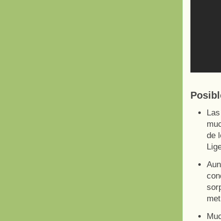
Posibl
Las
muc
de 
Lige
Aun
con
sor
met
Muc