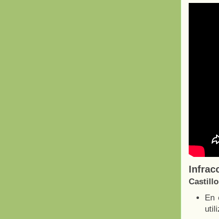
Infrac
Castill
En 
uti