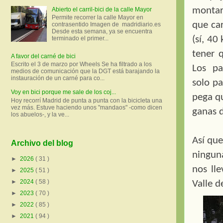
montar
Abierto el carril-bici de la calle Mayor
Permite recorrer la calle Mayor en
que car
contrasentido Imagen de madridiario.es
Desde esta semana, ya se encuentra
(sí, 4
terminado el primer...
tener 
A favor del carné de bici
Escrito el 3 de marzo por Wheels Se ha filtrado a los
Los
pa
medios de comunicación que la DGT está barajando la
instauración de un carné para co...
solo pa
Voy en bici porque me sale de los coj...
pega qu
Hoy recorrí Madrid de punta a punta con la bicicleta una
vez más. Estuve haciendo unos "mandaos" -como dicen
ganas d
los abuelos-, y la ve...
Así qu
Archivo del blog
ningun
►
2026
( 31 )
nos ll
►
2025
( 51 )
►
2024
( 58 )
Valle d
►
2023
( 70 )
►
2022
( 85 )
►
2021
( 94 )