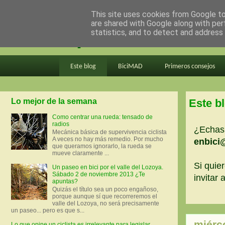
This site uses cookies from Google to 
are shared with Google along with per
en bici por madrid
statistics, and to detect and address
Este blog
BiciMAD
Primeros consejos
Lo mejor de la semana
Este b
Como centrar una rueda: tensado de
radios
¿Echas 
Mecánica básica de supervivencia ciclista
A veces no hay más remedio. Por mucho
enbici
que queramos ignorarlo, la rueda se
mueve claramente ...
Si quier
Un paseo en bici por el valle del Lozoya.
Sábado 2 de noviembre 2013 ¿Te
invitar
apuntas?
Quizás el título sea un poco engañoso,
porque aunque sí que recorreremos el
valle del Lozoya, no será precisamente
un paseo... pero es que s...
miérc
Lo que opine un ciclista es irrelevante para legislar