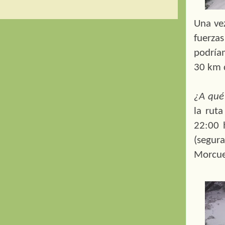
Una ve
fuerza
podría
30 km d
¿A qué
la rut
22:00 
(segur
Morcue