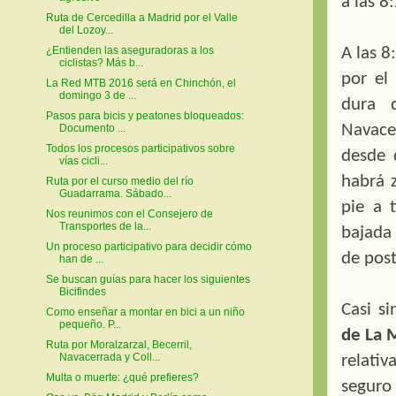
a las 8
Ruta de Cercedilla a Madrid por el Valle
del Lozoy...
A las 8
¿Entienden las aseguradoras a los
ciclistas? Más b...
por el
La Red MTB 2016 será en Chinchón, el
domingo 3 de ...
dura 
Pasos para bicis y peatones bloqueados:
Navace
Documento ...
Todos los procesos participativos sobre
desde 
vías cicli...
habrá 
Ruta por el curso medio del río
Guadarrama. Sábado...
pie a 
Nos reunimos con el Consejero de
Transportes de la...
bajada 
Un proceso participativo para decidir cómo
de post
han de ...
Se buscan guías para hacer los siguientes
Bicifindes
Casi s
Como enseñar a montar en bici a un niño
pequeño. P...
de La 
Ruta por Moralzarzal, Becerril,
Navacerrada y Coll...
relativ
Multa o muerte: ¿qué prefieres?
seguro