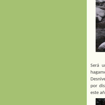
Será u
hagamo
Desniv
por dis
este añ