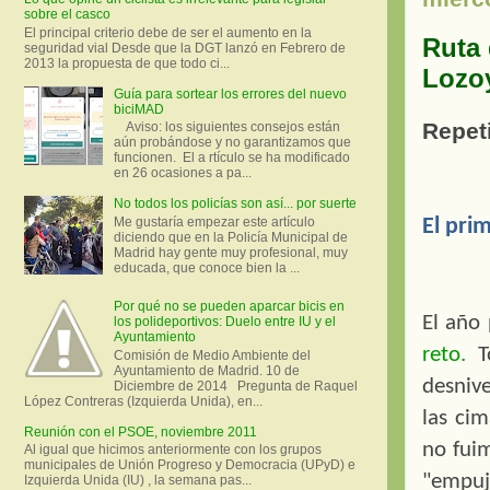
sobre el casco
El principal criterio debe de ser el aumento en la
Ruta 
seguridad vial Desde que la DGT lanzó en Febrero de
2013 la propuesta de que todo ci...
Lozo
Guía para sortear los errores del nuevo
biciMAD
Repet
Aviso: los siguientes consejos están
aún probándose y no garantizamos que
funcionen. El a rtículo se ha modificado
en 26 ocasiones a pa...
No todos los policías son así... por suerte
Me gustaría empezar este artículo
El pri
diciendo que en la Policía Municipal de
Madrid hay gente muy profesional, muy
educada, que conoce bien la ...
Por qué no se pueden aparcar bicis en
El año
los polideportivos: Duelo entre IU y el
Ayuntamiento
reto.
To
Comisión de Medio Ambiente del
Ayuntamiento de Madrid. 10 de
desniv
Diciembre de 2014 Pregunta de Raquel
López Contreras (Izquierda Unida), en...
las cim
Reunión con el PSOE, noviembre 2011
no fuim
Al igual que hicimos anteriormente con los grupos
municipales de Unión Progreso y Democracia (UPyD) e
"empuj
Izquierda Unida (IU) , la semana pas...