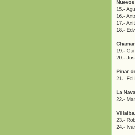
Nuevos 
15.- Agu
16.- Ant
17.- Ani
18.- Ed
Chamart
19.- Gui
20.- Jo
Pinar d
21.- Fel
La Nava
22.- Ma
Villalba
23.- Rob
24.- Ivá