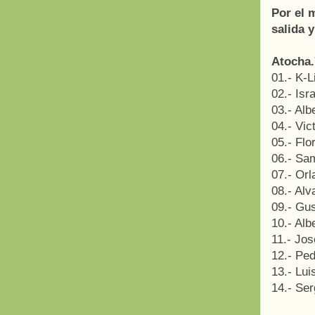
Por el 
salida y
Atocha.
01.- K-L
02.- Isr
03.- Alb
04.- Vic
05.- Flo
06.- Sa
07.- Orl
08.- Alv
09.- Gu
10.- Alb
11.- Jos
12.- Pe
13.- Lui
14.- Ser