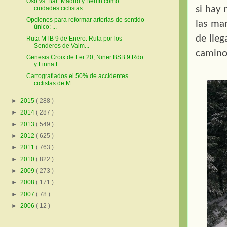
Oso vs. Bär: Madrid y Berlín como
si hay 
ciudades ciclistas
Opciones para reformar arterias de sentido
las mar
único: ...
de lleg
Ruta MTB 9 de Enero: Ruta por los
Senderos de Valm...
camino 
Genesis Croix de Fer 20, Niner BSB 9 Rdo
y Finna L...
Cartografiados el 50% de accidentes
ciclistas de M...
►
2015
( 288 )
►
2014
( 287 )
►
2013
( 549 )
►
2012
( 625 )
►
2011
( 763 )
►
2010
( 822 )
►
2009
( 273 )
►
2008
( 171 )
►
2007
( 78 )
►
2006
( 12 )