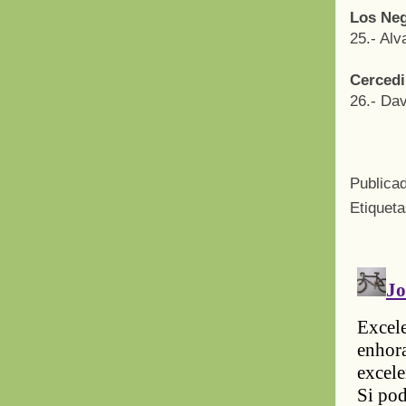
Los Neg
25.- Alv
Cercedil
26.- Da
Publica
Etiquet