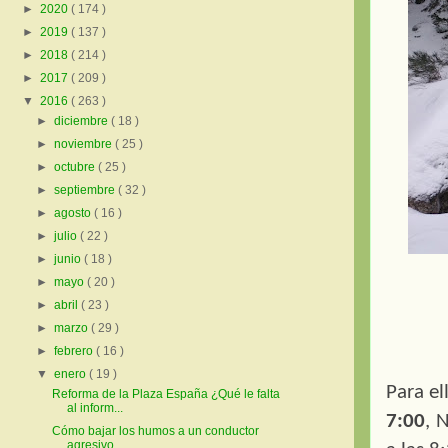
►
2020
( 174 )
►
2019
( 137 )
►
2018
( 214 )
►
2017
( 209 )
▼
2016
( 263 )
►
diciembre
( 18 )
►
noviembre
( 25 )
►
octubre
( 25 )
►
septiembre
( 32 )
►
agosto
( 16 )
►
julio
( 22 )
►
junio
( 18 )
►
mayo
( 20 )
►
abril
( 23 )
►
marzo
( 29 )
►
febrero
( 16 )
▼
enero
( 19 )
Para el
Reforma de la Plaza España ¿Qué le falta
al inform...
7:00
, 
Cómo bajar los humos a un conductor
agresivo