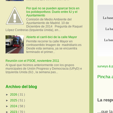
Por qué no se pueden aparcar bicis en
los polideportivos: Duelo entre IU y el
Ayuntamiento
La bas
Comisión de Medio Ambiente del
Ayuntamiento de Madrid. 10 de
Diciembre de 2014 Pregunta de Raquel
La ba
López Contreras (Izquierda Unida), en...
Abierto el carril-bici de la calle Mayor
La bas
Permite recorrer la calle Mayor en
contrasentido Imagen de madridiario.es
Desde esta semana, ya se encuentra
terminado el primer...
Reunión con el PSOE, noviembre 2011
Al igual que hicimos anteriormente con los grupos
surveys & p
municipales de Unión Progreso y Democracia (UPyD) e
Izquierda Unida (IU) , la semana pas...
Pincha a
Archivo del blog
►
2026
( 31 )
La resp
►
2025
( 51 )
►
2024
( 58 )
...que l
►
2023
( 70 )