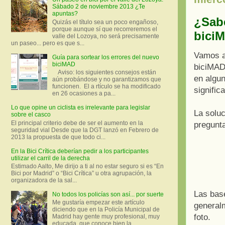
Sábado 2 de noviembre 2013 ¿Te
apuntas?
¿Sabe
Quizás el título sea un poco engañoso,
porque aunque sí que recorreremos el
bici
valle del Lozoya, no será precisamente
un paseo... pero es que s...
Vamos a
Guía para sortear los errores del nuevo
biciMAD
biciMAD 
Aviso: los siguientes consejos están
en algun
aún probándose y no garantizamos que
funcionen. El a rtículo se ha modificado
signific
en 26 ocasiones a pa...
Lo que opine un ciclista es irrelevante para legislar
La solu
sobre el casco
El principal criterio debe de ser el aumento en la
pregunt
seguridad vial Desde que la DGT lanzó en Febrero de
2013 la propuesta de que todo ci...
En la Bici Crítica deberían pedir a los participantes
utilizar el carril de la derecha
Estimado Aalto, Me dirijo a ti al no estar seguro si es “En
Bici por Madrid” o “Bici Crítica” u otra agrupación, la
organizadora de la sal...
Las bas
No todos los policías son así... por suerte
Me gustaría empezar este artículo
general
diciendo que en la Policía Municipal de
foto.
Madrid hay gente muy profesional, muy
educada, que conoce bien la ...