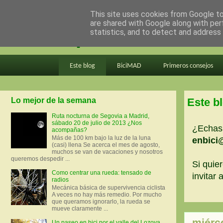
This site uses cookies from Google to 
are shared with Google along with per
en bici por madrid
statistics, and to detect and address
Este blog
BiciMAD
Primeros consejos
Lo mejor de la semana
Este b
Ruta nocturna de Segovia a Madrid,
sábado 20 de julio de 2013 ¿Nos
¿Echas 
acompañas?
Más de 100 km bajo la luz de la luna
enbici
(casi) llena Se acerca el mes de agosto,
muchos se van de vacaciones y nosotros
queremos despedir ...
Si quier
Como centrar una rueda: tensado de
invitar
radios
Mecánica básica de supervivencia ciclista
A veces no hay más remedio. Por mucho
que queramos ignorarlo, la rueda se
mueve claramente ...
miérco
Un paseo en bici por el valle del Lozoya.