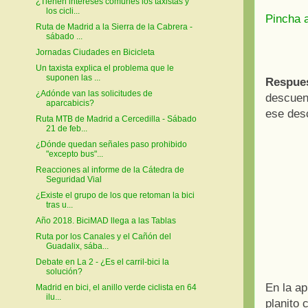
¿Tienen intereses comunes los taxistas y
los cicli...
Pincha a
Ruta de Madrid a la Sierra de la Cabrera -
sábado ...
Jornadas Ciudades en Bicicleta
Un taxista explica el problema que le
suponen las ...
Respue
¿Adónde van las solicitudes de
descuen
aparcabicis?
ese des
Ruta MTB de Madrid a Cercedilla - Sábado
21 de feb...
¿Dónde quedan señales paso prohibido
"excepto bus"...
Reacciones al informe de la Cátedra de
Seguridad Vial
¿Existe el grupo de los que retoman la bici
tras u...
Año 2018. BiciMAD llega a las Tablas
Ruta por los Canales y el Cañón del
Guadalix, sába...
Debate en La 2 - ¿Es el carril-bici la
solución?
En la ap
Madrid en bici, el anillo verde ciclista en 64
ilu...
planito 