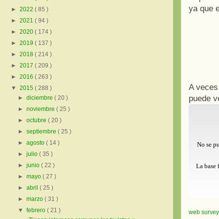
ya que e
►
2022
( 85 )
►
2021
( 94 )
►
2020
( 174 )
►
2019
( 137 )
►
2018
( 214 )
►
2017
( 209 )
►
2016
( 263 )
A veces 
▼
2015
( 288 )
puede v
►
diciembre
( 20 )
►
noviembre
( 25 )
►
octubre
( 20 )
►
septiembre
( 25 )
►
agosto
( 14 )
No se pu
►
julio
( 35 )
►
junio
( 22 )
La base 
►
mayo
( 27 )
►
abril
( 25 )
►
marzo
( 31 )
▼
febrero
( 21 )
web survey