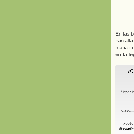
En las b
pantall
mapa co
en la l
¿Qu
disponib
disponi
Puede 
disponibi