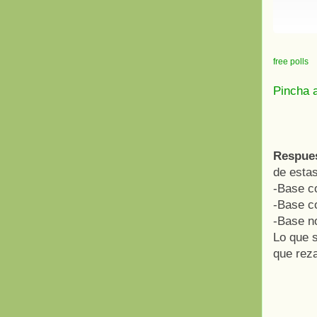
free polls
Pincha a
Respue
de esta
-Base co
-Base co
-Base no
Lo que s
que reza