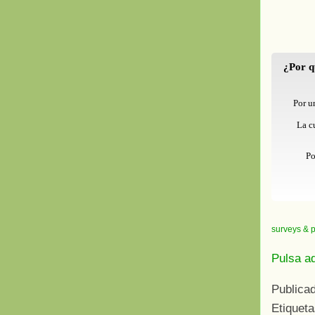
¿Por q
Por u
La c
Po
surveys & p
Pulsa aq
Publica
Etiquet