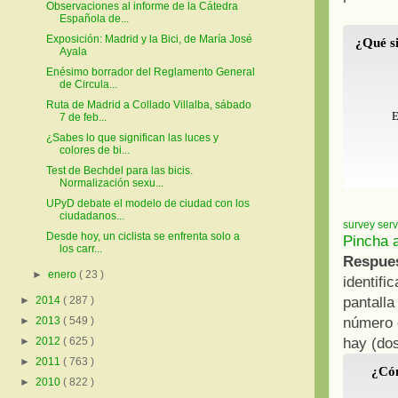
Observaciones al informe de la Cátedra
Española de...
Exposición: Madrid y la Bici, de María José
¿Qué si
Ayala
Enésimo borrador del Reglamento General
de Circula...
Ruta de Madrid a Collado Villalba, sábado
E
7 de feb...
¿Sabes lo que significan las luces y
colores de bi...
Test de Bechdel para las bicis.
Normalización sexu...
UPyD debate el modelo de ciudad con los
ciudadanos...
survey serv
Desde hoy, un ciclista se enfrenta solo a
Pincha a
los carr...
Respue
►
enero
( 23 )
identifi
pantalla
►
2014
( 287 )
número d
►
2013
( 549 )
hay (dos
►
2012
( 625 )
►
2011
( 763 )
¿Cóm
►
2010
( 822 )