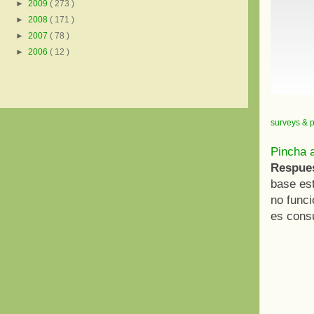
►
2009
( 273 )
►
2008
( 171 )
►
2007
( 78 )
►
2006
( 12 )
surveys & p
Pincha a
Respue
base est
no func
es cons