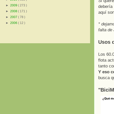
Si quer
►
2009
( 273 )
debería
►
2008
( 171 )
aquí son
►
2007
( 78 )
►
2006
( 12 )
* dejamo
falta de
Usos 
Los 60.0
flota ac
tanto c
Y eso c
busca q
"BiciM