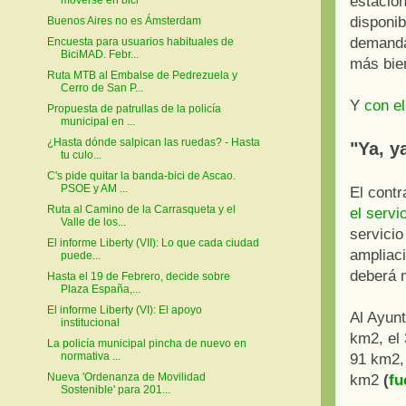
estación
disponib
Buenos Aires no es Ámsterdam
demanda
Encuesta para usuarios habituales de
BiciMAD. Febr...
más bien
Ruta MTB al Embalse de Pedrezuela y
Cerro de San P...
Y
con e
Propuesta de patrullas de la policía
municipal en ...
¿Hasta dónde salpican las ruedas? - Hasta
"Ya, y
tu culo...
C's pide quitar la banda-bici de Ascao.
PSOE y AM ...
El contr
Ruta al Camino de la Carrasqueta y el
el servi
Valle de los...
servicio
El informe Liberty (VII): Lo que cada ciudad
ampliaci
puede...
deberá 
Hasta el 19 de Febrero, decide sobre
Plaza España,...
El informe Liberty (VI): El apoyo
Al Ayunt
institucional
km2, el 
La policía municipal pincha de nuevo en
normativa ...
91 km2,
Nueva 'Ordenanza de Movilidad
km2
(
fu
Sostenible' para 201...