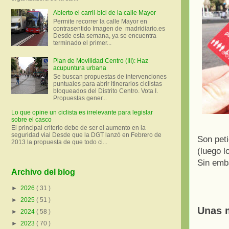
Abierto el carril-bici de la calle Mayor
Permite recorrer la calle Mayor en
contrasentido Imagen de madridiario.es
Desde esta semana, ya se encuentra
terminado el primer...
Plan de Movilidad Centro (III): Haz
acupuntura urbana
Se buscan propuestas de intervenciones
puntuales para abrir itinerarios ciclistas
bloqueados del Distrito Centro. Vota I.
Propuestas gener...
Lo que opine un ciclista es irrelevante para legislar
sobre el casco
El principal criterio debe de ser el aumento en la
seguridad vial Desde que la DGT lanzó en Febrero de
Son peti
2013 la propuesta de que todo ci...
(luego l
Sin em
Archivo del blog
►
2026
( 31 )
►
2025
( 51 )
Unas m
►
2024
( 58 )
►
2023
( 70 )