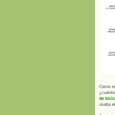
Cierto e
¿cuánto
de bici
usaba e