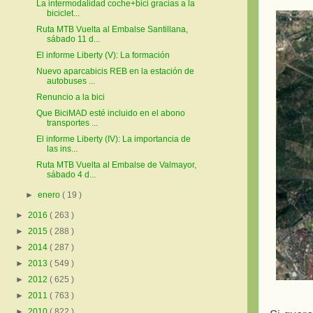
La intermodalidad coche+bici gracias a la
biciclet...
Ruta MTB Vuelta al Embalse Santillana,
sábado 11 d...
El informe Liberty (V): La formación
Nuevo aparcabicis REB en la estación de
autobuses ...
Renuncio a la bici
Que BiciMAD esté incluido en el abono
transportes ...
El informe Liberty (IV): La importancia de
las ins...
Ruta MTB Vuelta al Embalse de Valmayor,
sábado 4 d...
►
enero
( 19 )
►
2016
( 263 )
►
2015
( 288 )
►
2014
( 287 )
►
2013
( 549 )
►
2012
( 625 )
►
2011
( 763 )
►
2010
( 822 )