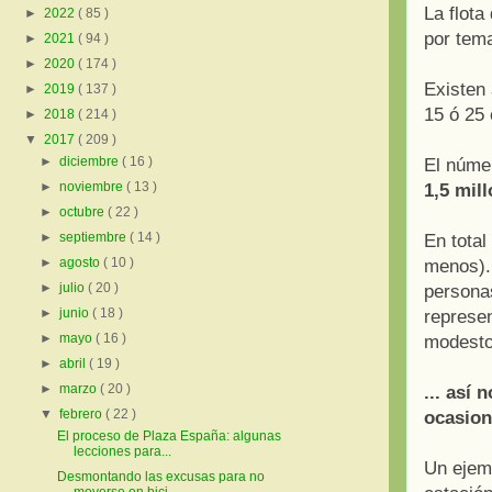
La flota
►
2022
( 85 )
por tema
►
2021
( 94 )
►
2020
( 174 )
Existen
►
2019
( 137 )
15 ó 25 
►
2018
( 214 )
▼
2017
( 209 )
►
diciembre
( 16 )
El númer
►
noviembre
( 13 )
1,5 mil
►
octubre
( 22 )
►
septiembre
( 14 )
En total
►
agosto
( 10 )
menos). 
►
julio
( 20 )
persona
►
junio
( 18 )
represen
►
mayo
( 16 )
modesto 
►
abril
( 19 )
►
marzo
( 20 )
... así
▼
febrero
( 22 )
ocasion
El proceso de Plaza España: algunas
lecciones para...
Un ejemp
Desmontando las excusas para no
moverse en bici