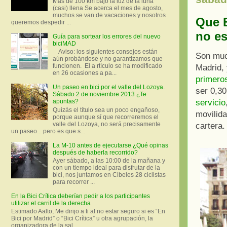
Más de 100 km bajo la luz de la luna
(casi) llena Se acerca el mes de agosto,
muchos se van de vacaciones y nosotros
Que B
queremos despedir ...
no es
Guía para sortear los errores del nuevo
biciMAD
Aviso: los siguientes consejos están
Son much
aún probándose y no garantizamos que
funcionen. El a rtículo se ha modificado
Madrid,
en 26 ocasiones a pa...
primero
Un paseo en bici por el valle del Lozoya.
ser 0,30
Sábado 2 de noviembre 2013 ¿Te
servicio
apuntas?
Quizás el título sea un poco engañoso,
movilida
porque aunque sí que recorreremos el
valle del Lozoya, no será precisamente
cartera.
un paseo... pero es que s...
La M-10 antes de ejecutarse ¿Qué opinas
después de haberla recorrido?
Ayer sábado, a las 10:00 de la mañana y
con un tiempo ideal para disfrutar de la
bici, nos juntamos en Cibeles 28 ciclistas
para recorrer ...
En la Bici Crítica deberían pedir a los participantes
utilizar el carril de la derecha
Estimado Aalto, Me dirijo a ti al no estar seguro si es “En
Bici por Madrid” o “Bici Crítica” u otra agrupación, la
organizadora de la sal...