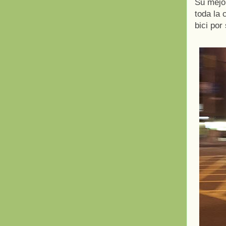
Su mejor
toda la 
bici por