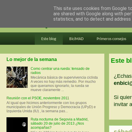
This site uses cookies from Google to 
are shared with Google along with per
en bici por madrid
statistics, and to detect and address
Este blog
BiciMAD
Primeros consejos
Lo mejor de la semana
Este b
Como centrar una rueda: tensado de
radios
¿Echas 
Mecánica básica de supervivencia ciclista
A veces no hay más remedio. Por mucho
enbici
que queramos ignorarlo, la rueda se
mueve claramente ...
Si quier
Reunión con el PSOE, noviembre 2011
Al igual que hicimos anteriormente con los grupos
invitar
municipales de Unión Progreso y Democracia (UPyD) e
Izquierda Unida (IU) , la semana pas...
Ruta nocturna de Segovia a Madrid,
sábado 20 de julio de 2013 ¿Nos
acompañas?
sábad