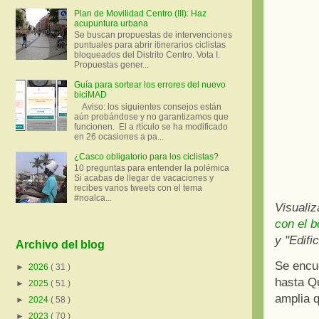
Plan de Movilidad Centro (III): Haz
acupuntura urbana
Se buscan propuestas de intervenciones
puntuales para abrir itinerarios ciclistas
bloqueados del Distrito Centro. Vota I.
Propuestas gener...
Guía para sortear los errores del nuevo
biciMAD
Aviso: los siguientes consejos están
aún probándose y no garantizamos que
funcionen. El a rtículo se ha modificado
en 26 ocasiones a pa...
¿Casco obligatorio para los ciclistas?
10 preguntas para entender la polémica
Si acabas de llegar de vacaciones y
recibes varios tweets con el tema
#noalca...
Visuali
con el 
y "Edifi
Archivo del blog
Se encue
►
2026
( 31 )
hasta Q
►
2025
( 51 )
amplia q
►
2024
( 58 )
►
2023
( 70 )