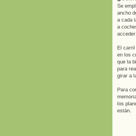
Se emple
ancho de
a cada l
a coche
acceder 
El carri
en los c
que la b
para rea
girar a 
Para cor
memoria
los pla
están.