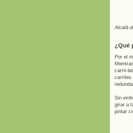
Alcalá d
¿Qué p
Por el m
Mientra
carril-b
carriles
redunda
Sin emba
girar a 
pintar c