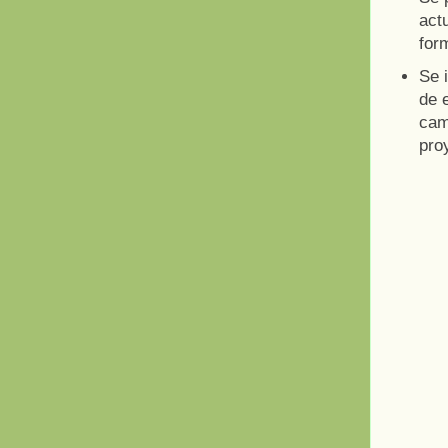
act
form
Se 
de e
cam
pro