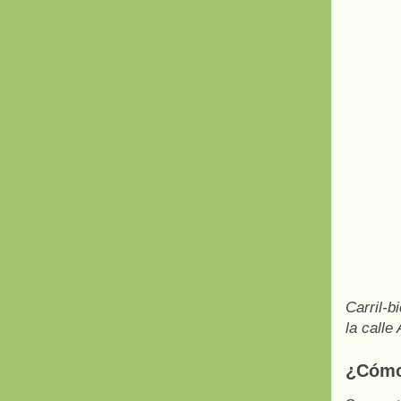
Carril-b
la calle 
¿Cómo 