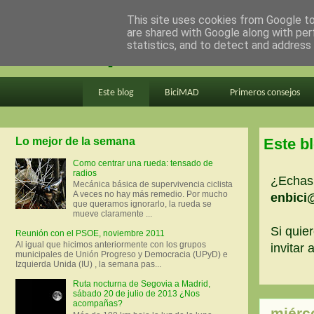
This site uses cookies from Google to 
are shared with Google along with per
en bici por madrid
statistics, and to detect and address
Este blog
BiciMAD
Primeros consejos
Lo mejor de la semana
Este b
Como centrar una rueda: tensado de
radios
¿Echas 
Mecánica básica de supervivencia ciclista
A veces no hay más remedio. Por mucho
enbici
que queramos ignorarlo, la rueda se
mueve claramente ...
Si quier
Reunión con el PSOE, noviembre 2011
Al igual que hicimos anteriormente con los grupos
invitar
municipales de Unión Progreso y Democracia (UPyD) e
Izquierda Unida (IU) , la semana pas...
Ruta nocturna de Segovia a Madrid,
sábado 20 de julio de 2013 ¿Nos
acompañas?
miérc