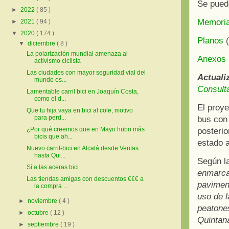
Se puede
►
2022
( 85 )
Memoria
►
2021
( 94 )
▼
2020
( 174 )
Planos
(
▼
diciembre
( 8 )
La polarización mundial amenaza al
Anexos
activismo ciclista
Las ciudades con mayor seguridad vial del
Actuali
mundo es...
Consulta
Lamentable carril bici en Joaquín Costa,
como el d...
El proye
Que tu hija vaya en bici al cole, motivo
para perd...
bus con 
¿Por qué creemos que en Mayo hubo más
posterio
bicis que ah...
estado 
Nuevo carril-bici en Alcalá desde Ventas
hasta Qui...
Según l
Sí a las aceras bici
enmarcad
Las tiendas amigas con descuentos €€€ a
paviment
la compra ...
uso de l
►
noviembre
( 4 )
peatones
►
octubre
( 12 )
Quintan
►
septiembre
( 19 )