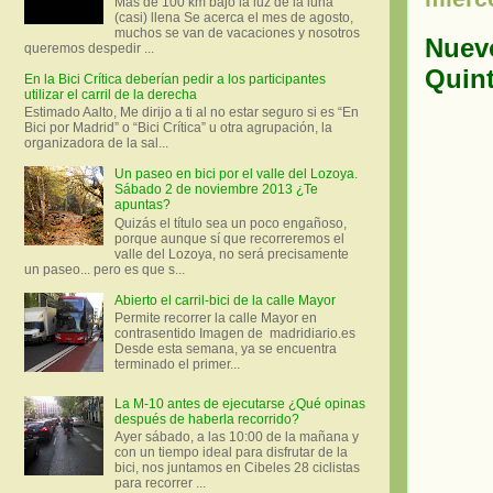
Más de 100 km bajo la luz de la luna
(casi) llena Se acerca el mes de agosto,
muchos se van de vacaciones y nosotros
Nuevo
queremos despedir ...
Quin
En la Bici Crítica deberían pedir a los participantes
utilizar el carril de la derecha
Estimado Aalto, Me dirijo a ti al no estar seguro si es “En
Bici por Madrid” o “Bici Crítica” u otra agrupación, la
organizadora de la sal...
Un paseo en bici por el valle del Lozoya.
Sábado 2 de noviembre 2013 ¿Te
apuntas?
Quizás el título sea un poco engañoso,
porque aunque sí que recorreremos el
valle del Lozoya, no será precisamente
un paseo... pero es que s...
Abierto el carril-bici de la calle Mayor
Permite recorrer la calle Mayor en
contrasentido Imagen de madridiario.es
Desde esta semana, ya se encuentra
terminado el primer...
La M-10 antes de ejecutarse ¿Qué opinas
después de haberla recorrido?
Ayer sábado, a las 10:00 de la mañana y
con un tiempo ideal para disfrutar de la
bici, nos juntamos en Cibeles 28 ciclistas
para recorrer ...