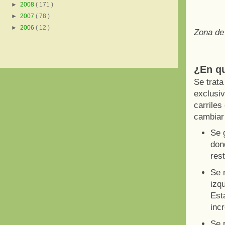
►
2008
( 171 )
►
2007
( 78 )
►
2006
( 12 )
Zona de
¿En qu
Se trata
exclusiv
carriles
cambiar 
Se g
dond
res
Se m
izqu
Est
inc
Se p