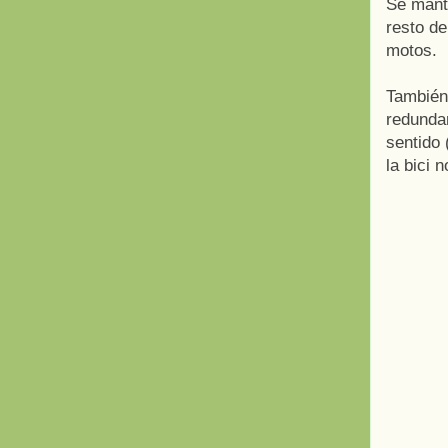
Se manti
resto de
motos.
También
redundan
sentido 
la bici 