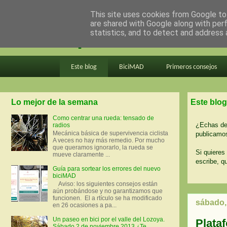
This site uses cookies from Google to 
are shared with Google along with per
en bici por madrid
statistics, and to detect and address 
Este blog
BiciMAD
Primeros consejos
Lo mejor de la semana
Este blog
Como centrar una rueda: tensado de
¿Echas de 
radios
Mecánica básica de supervivencia ciclista
publicamos
A veces no hay más remedio. Por mucho
que queramos ignorarlo, la rueda se
Si quieres 
mueve claramente ...
escribe, q
Guía para sortear los errores del nuevo
biciMAD
Aviso: los siguientes consejos están
aún probándose y no garantizamos que
funcionen. El a rtículo se ha modificado
sábado, 
en 26 ocasiones a pa...
Un paseo en bici por el valle del Lozoya.
Plata
Sábado 2 de noviembre 2013 ¿Te