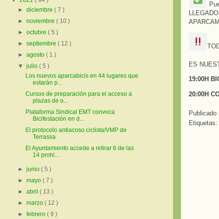
▼
2021
( 94 )
Pue
►
diciembre
( 7 )
LLEGADO 
►
noviembre
( 10 )
APARCAMI
►
octubre
( 5 )
►
septiembre
( 12 )
TOD
►
agosto
( 1 )
ES NUES
▼
julio
( 5 )
Los nuevos aparcabicis en 44 lugares que
19:00H BI
estarán p...
Cursos de preparación para el acceso a
20:00H CO
plazas de o...
Plataforma Sindical EMT convoca
Publicado
Bicifestación en d...
Etiquetas
El protocolo antiacoso ciclista/VMP de
Terrassa
El Ayuntamiento accede a retirar 6 de las
14 prohi...
►
junio
( 5 )
►
mayo
( 7 )
►
abril
( 13 )
►
marzo
( 12 )
►
febrero
( 9 )