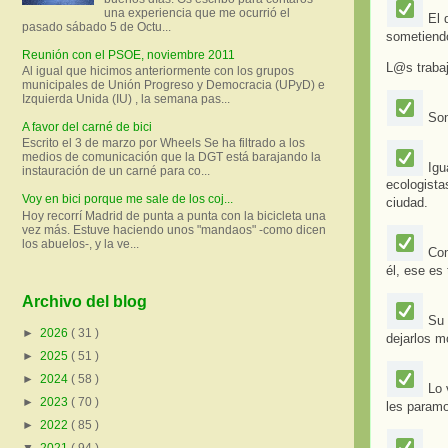
una experiencia que me ocurrió el
El 
pasado sábado 5 de Octu...
sometiendo
Reunión con el PSOE, noviembre 2011
L@s trabaj
Al igual que hicimos anteriormente con los grupos
municipales de Unión Progreso y Democracia (UPyD) e
Izquierda Unida (IU) , la semana pas...
Som
A favor del carné de bici
Escrito el 3 de marzo por Wheels Se ha filtrado a los
medios de comunicación que la DGT está barajando la
Igua
instauración de un carné para co...
ecologista
Voy en bici porque me sale de los coj...
ciudad.
Hoy recorrí Madrid de punta a punta con la bicicleta una
vez más. Estuve haciendo unos "mandaos" -como dicen
los abuelos-, y la ve...
Com
él, ese es
Archivo del blog
Su 
►
2026
( 31 )
dejarlos mo
►
2025
( 51 )
►
2024
( 58 )
Lo v
►
2023
( 70 )
les paramo
►
2022
( 85 )