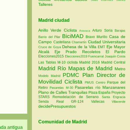
Talleres
Madrid ciudad
Anillo Verde Ciclista
Arturo Soria
Barajas
Aravaca
BiciMAD
Casa de
Bravo Murillo
Barrio del Pilar
Campo
Ciudad Universitaria
Castellana
Chamartín
Dehesa de la Villa
Eje Mayor
EMT
Cruce de Goya
Alcalá
Eje Prado Recoletos
El Pardo
Elecciones2015
Elecciones2019
Fuencarral
Joaquín Costa
Las Tablas
M-10 ciclista
Madrid 2016
Madrid Central
Madrid Río
Mapas de Madrid
Metro
PDMC Plan Director de
Modelo Madrid
Movilidad Ciclista
Parque del
PMUS Centro
Pasarelas río Manzanares
Retiro
Pasarelas M-30
Plano de Calles Tranquilas
Plaza España
Proyecto
STARS
Remodelación de Serrano
Santa Engracia
Senda Real GR-124
Vallecas
Villaverde
decidePresupuestos
Comunidad de Madrid
ada antigua