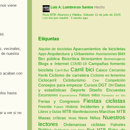
 nos viene
Luis A. Lumbreras Santos
Hecho
Ruta MTB: Abantos y Villalba. Sábado 11 de julio de 2026
| en bici por madrid
·
3 weeks ago
es.
Etiquetas
s, vecinales,
Aparcamientos de bicicletas
Alquiler de bicicletas
Arquitectura y Urbanismo
s de nuestra
Apps
Asociaciones
BMX
Bici pública
Bicicrítica
Bicienjambre
Bicimensajeros
Blogs e Internet
Campañas fomento
COVID-19
Carril bici
bicicleta
Casco
Cercanías
Carril Bus
po acaban con
Ciclismo de carretera
Renfe
Ciclismo en femenino
Ciclocarril
Cicloturismo
Competición
Cine
Consejos para empezar
Cursos
DGT
Datos
DH
y estadísticas
Deporte
Diseño
Encuestas
rlos hasta
Excursiones
Falsos mitos
Exposiciones
Famosos en bici
Fiestas ciclistas
Ferias y Congresos
Incidentes y denuncias
Freeride
Historia
Futuro
MTB
Marchas MTB
Libros y Guías
Manifestaciones
r a ver si no
Nuestros
Masas críticas
Niños
Nieve
Moda
lectores
Ordenanzas ciclistas
Patinetes
Política
Red MTB
Robo de
Publicidad con bicis