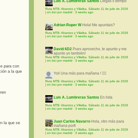
Luis A. Lumbreras Santos
Llegas s tiempo
Ruta MTB: Abantos y Villalba. Sábado 11 de julio de 2026
| en bici por madrid
·
3 weeks ago
Adrian Ruper W
Hola! Me apuntais?
Ruta MTB: Abantos y Villalba. Sábado 11 de julio de 2026
| en bici por madrid
·
3 weeks ago
David 6D2
Pues aprovecho, te apunto y me
apunto yo también!
Ruta MTB: Abantos y Villalba. Sábado 11 de julio de 2026
| en bici por madrid
·
3 weeks ago
se para con
ión a la que
Yoli
Una más para mañana ! 🚵‍♀️
Ruta MTB: Abantos y Villalba. Sábado 11 de julio de 2026
| en bici por madrid
·
3 weeks ago
eren
Luis A. Lumbreras Santos
En lista
Ruta MTB: Abantos y Villalba. Sábado 11 de julio de 2026
| en bici por madrid
·
3 weeks ago
Juan Carlos Navarro
Hola, otro más para
n la que se
mañana porfi
Ruta MTB: Abantos y Villalba. Sábado 11 de julio de 2026
| en bici por madrid
·
3 weeks ago