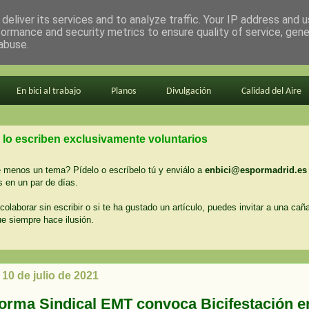
deliver its services and to analyze traffic. Your IP address and 
formance and security metrics to ensure quality of service, gen
abuse.
En bici al trabajo
Planos
Divulgación
Calidad del Aire
 lo escriben exclusivamente voluntarios
menos un tema? Pídelo o escríbelo tú y enviálo a
enbici@espormadrid.es
 en un par de días.
colaborar sin escribir o si te ha gustado un artículo, puedes invitar a una cañ
ue siempre hace ilusión.
10 de julio de 2021
forma Sindical EMT convoca Bicifestación e