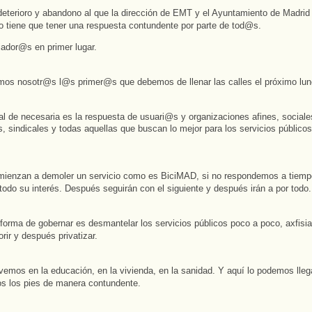
deterioro y abandono al que la dirección de EMT y el Ayuntamiento de Madrid
 tiene que tener una respuesta contundente por parte de tod@s.
ador@s en primer lugar.
os nosotr@s l@s primer@s que debemos de llenar las calles el próximo lun
l de necesaria es la respuesta de usuari@s y organizaciones afines, sociale
s, sindicales y todas aquellas que buscan lo mejor para los servicios público
ienzan a demoler un servicio como es BiciMAD, si no respondemos a tiem
 todo su interés. Después seguirán con el siguiente y después irán a por todo.
forma de gobernar es desmantelar los servicios públicos poco a poco, axfisia
rir y después privatizar.
emos en la educación, en la vivienda, en la sanidad. Y aquí lo podemos llega
s los pies de manera contundente.