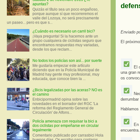
defen
apuntas?
Quizás el título sea un poco engañoso,
porque aunque sí que recorreremos el
valle del Lozoya, no será precisamente
un paseo... pero es que s...
¿Cuándo es necesario un carril bici?
Enviado p
¡Vaya pregunta! Si la hacemos ante un
grupo cualquiera de ciclistas seguro que
El próximo
encontramos respuestas muy variadas,
desde los que reclam...
No todos los policías son así... por suerte
Me gustaría empezar este artículo
El 
diciendo que en la Policía Municipal de
una gran r
Madrid hay gente muy profesional, muy
os convoc
educada, que conoce bien la ...
¿Bicis legalizadas por las aceras? NO es
Nec
el camino
derrumbar 
Enbicipormadrid opina sobre las
novedades en el borrador del RGC 'La
reforma del Reglamento General de
Hablamos 
Circulación' de Alfons...
Policía amenaza con requisar la bici a
En 
dos ciclistas por empeñarse en circular
encuentra.
legalmente
Comentario publicado por carrasbici Hola
buenos días. Os escribo para contaros