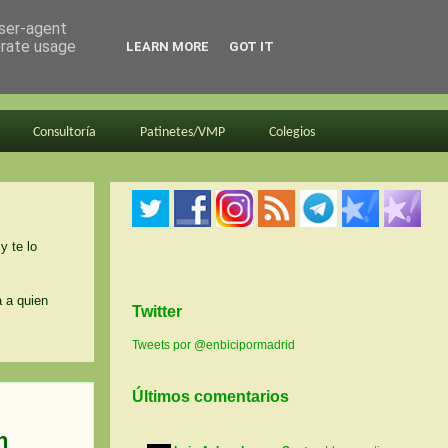
user-agent
erate usage
LEARN MORE
GOT IT
Consultoría
Patinetes/VMP
Colegios
y te lo
a a quien
Twitter
Tweets por @enbicipormadrid
Últimos comentarios
n