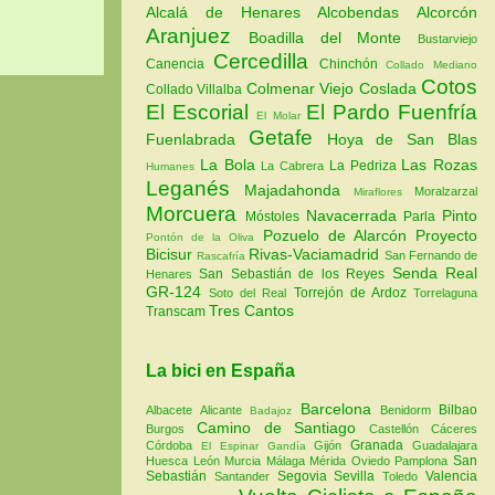
Alcalá de Henares
Alcobendas
Alcorcón
Aranjuez
Boadilla del Monte
Bustarviejo
Cercedilla
Canencia
Chinchón
Collado Mediano
Cotos
Colmenar Viejo
Coslada
Collado Villalba
El Escorial
El Pardo
Fuenfría
El Molar
Getafe
Fuenlabrada
Hoya de San Blas
La Bola
Las Rozas
La Pedriza
La Cabrera
Humanes
Leganés
Majadahonda
Moralzarzal
Miraflores
Morcuera
Navacerrada
Pinto
Móstoles
Parla
Pozuelo de Alarcón
Proyecto
Pontón de la Oliva
Bicisur
Rivas-Vaciamadrid
San Fernando de
Rascafría
Senda Real
San Sebastián de los Reyes
Henares
GR-124
Torrejón de Ardoz
Soto del Real
Torrelaguna
Tres Cantos
Transcam
La bici en España
Barcelona
Bilbao
Albacete
Alicante
Benidorm
Badajoz
Camino de Santiago
Burgos
Castellón
Cáceres
Granada
Córdoba
Gijón
Guadalajara
El Espinar
Gandía
San
Huesca
León
Murcia
Málaga
Mérida
Oviedo
Pamplona
Sebastián
Segovia
Sevilla
Valencia
Santander
Toledo