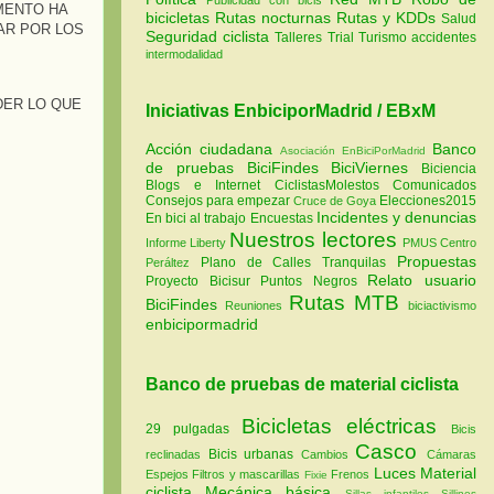
MOMENTO HA
bicicletas
Rutas nocturnas
Rutas y KDDs
Salud
AR POR LOS
Seguridad ciclista
Talleres
Trial
Turismo
accidentes
intermodalidad
DER LO QUE
Iniciativas EnbiciporMadrid / EBxM
Acción ciudadana
Banco
Asociación EnBiciPorMadrid
de pruebas
BiciFindes
BiciViernes
Biciencia
Blogs e Internet
CiclistasMolestos
Comunicados
Consejos para empezar
Elecciones2015
Cruce de Goya
Incidentes y denuncias
En bici al trabajo
Encuestas
Nuestros lectores
Informe Liberty
PMUS Centro
Propuestas
Plano de Calles Tranquilas
Peráltez
Relato usuario
Proyecto Bicisur
Puntos Negros
Rutas MTB
BiciFindes
Reuniones
biciactivismo
enbicipormadrid
Banco de pruebas de material ciclista
Bicicletas eléctricas
29 pulgadas
Bicis
Casco
Bicis urbanas
reclinadas
Cambios
Cámaras
Luces
Material
Espejos
Filtros y mascarillas
Frenos
Fixie
ciclista
Mecánica básica
Sillas infantiles
Sillines