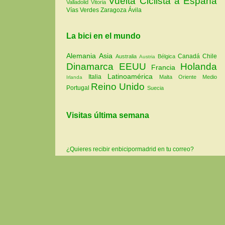
Vuelta Ciclista a España
Valladolid
Vitoria
Vías Verdes
Zaragoza
Ávila
La bici en el mundo
Alemania
Asia
Canadá
Chile
Australia
Bélgica
Austria
Dinamarca
EEUU
Holanda
Francia
Latinoamérica
Italia
Malta
Oriente Medio
Irlanda
Reino Unido
Portugal
Suecia
Visitas última semana
¿Quieres recibir enbicipormadrid en tu correo?