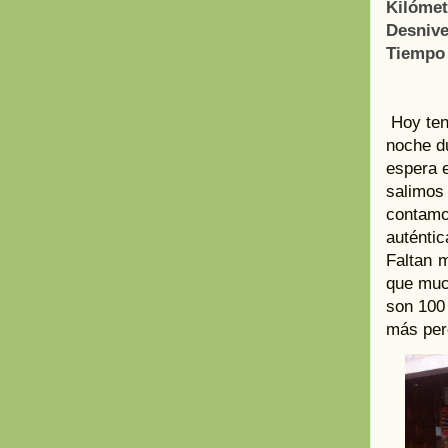
Kilómet
Desnive
Tiempo 
Hoy ten
noche d
espera e
salimos
contamo
auténtic
Faltan 
que much
son 100
más per