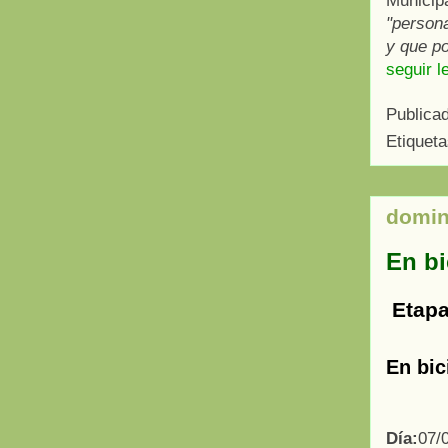
Municip
"persona
y que po
seguir l
Publica
Etiquet
domin
En bi
Etapa
En bic
Día:
07/