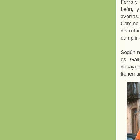
Ferro y 
León, y
averías
Camino.
disfruta
cumplir 
Según n
es Gal
desayun
tienen 