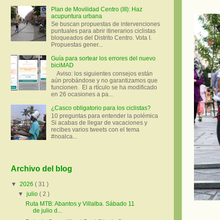
Plan de Movilidad Centro (III): Haz
acupuntura urbana
Se buscan propuestas de intervenciones
puntuales para abrir itinerarios ciclistas
bloqueados del Distrito Centro. Vota I.
Propuestas gener...
Guía para sortear los errores del nuevo
biciMAD
Aviso: los siguientes consejos están
aún probándose y no garantizamos que
funcionen. El a rtículo se ha modificado
en 26 ocasiones a pa...
¿Casco obligatorio para los ciclistas?
10 preguntas para entender la polémica
Si acabas de llegar de vacaciones y
recibes varios tweets con el tema
#noalca...
Archivo del blog
▼
2026
( 31 )
▼
julio
( 2 )
Ruta MTB: Abantos y Villalba. Sábado 11
de julio d...