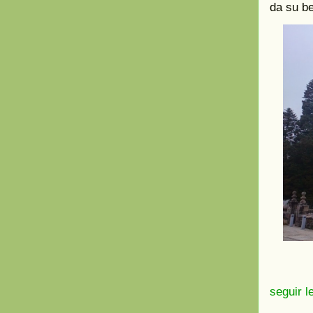
da su be
seguir l