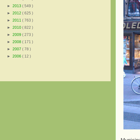
►
2013
( 549 )
►
2012
( 625 )
►
2011
( 763 )
►
2010
( 822 )
►
2009
( 273 )
►
2008
( 171 )
►
2007
( 78 )
►
2006
( 12 )