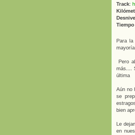
Track
:
h
Kilómet
Desnive
Tiempo 
Para la
mayoría
Pero al
más....
última
Aún no 
se prep
estrago
bien apr
Le deja
en nues