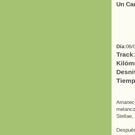
Un 
Día:
06/
Track
:
Kilóm
Desni
Tiempo
Amanec
melanco
Stellae
Después