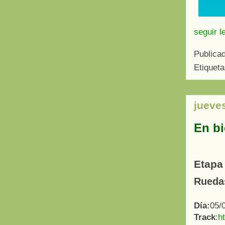
seguir l
Publica
Etiquet
jueve
En bi
Etapa 
Ruedas
Día:
05/
Track
:
h