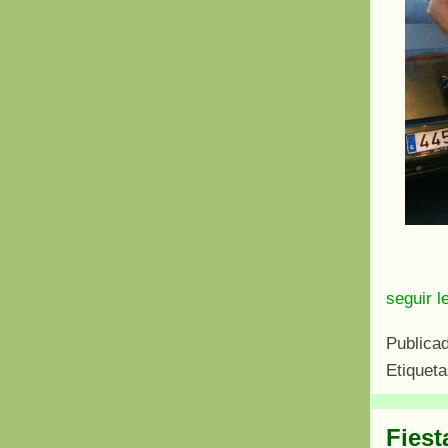
seguir l
Publica
Etiquet
Fiest