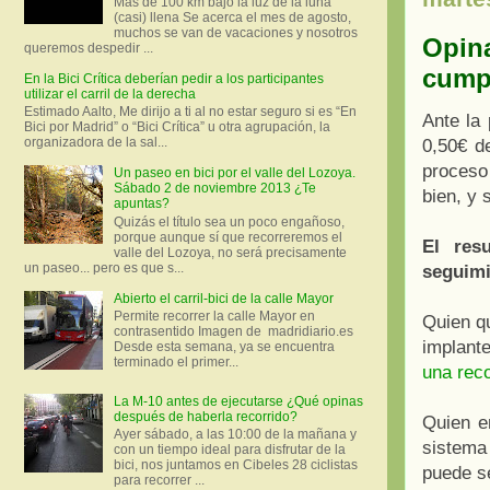
Más de 100 km bajo la luz de la luna
(casi) llena Se acerca el mes de agosto,
muchos se van de vacaciones y nosotros
Opina
queremos despedir ...
cumpl
En la Bici Crítica deberían pedir a los participantes
utilizar el carril de la derecha
Estimado Aalto, Me dirijo a ti al no estar seguro si es “En
Ante la
Bici por Madrid” o “Bici Crítica” u otra agrupación, la
organizadora de la sal...
0,50€ d
proceso 
Un paseo en bici por el valle del Lozoya.
Sábado 2 de noviembre 2013 ¿Te
bien, y 
apuntas?
Quizás el título sea un poco engañoso,
porque aunque sí que recorreremos el
El res
valle del Lozoya, no será precisamente
un paseo... pero es que s...
seguimi
Abierto el carril-bici de la calle Mayor
Permite recorrer la calle Mayor en
Quien qu
contrasentido Imagen de madridiario.es
implante
Desde esta semana, ya se encuentra
terminado el primer...
una reco
La M-10 antes de ejecutarse ¿Qué opinas
después de haberla recorrido?
Quien e
Ayer sábado, a las 10:00 de la mañana y
sistema
con un tiempo ideal para disfrutar de la
bici, nos juntamos en Cibeles 28 ciclistas
puede s
para recorrer ...