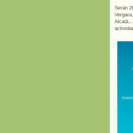
Serán 20
Vergara,
Alcalá..
activida