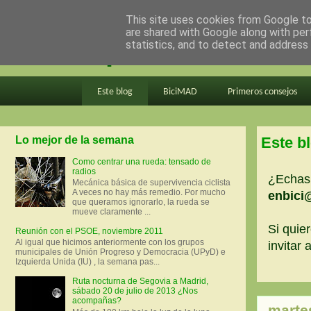
This site uses cookies from Google to 
are shared with Google along with per
en bici por madrid
statistics, and to detect and address
Este blog
BiciMAD
Primeros consejos
Lo mejor de la semana
Este b
Como centrar una rueda: tensado de
radios
¿Echas 
Mecánica básica de supervivencia ciclista
A veces no hay más remedio. Por mucho
enbici
que queramos ignorarlo, la rueda se
mueve claramente ...
Si quier
Reunión con el PSOE, noviembre 2011
Al igual que hicimos anteriormente con los grupos
invitar
municipales de Unión Progreso y Democracia (UPyD) e
Izquierda Unida (IU) , la semana pas...
Ruta nocturna de Segovia a Madrid,
sábado 20 de julio de 2013 ¿Nos
acompañas?
marte