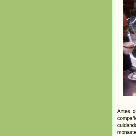
Antes d
compañe
cuidand
monaster