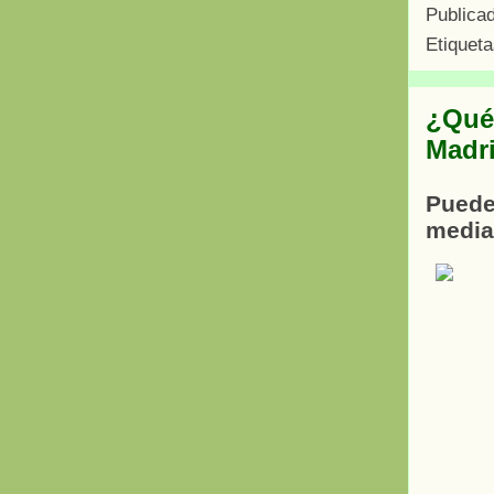
Publica
Etiquet
¿Qué 
Madr
Puedes
medi