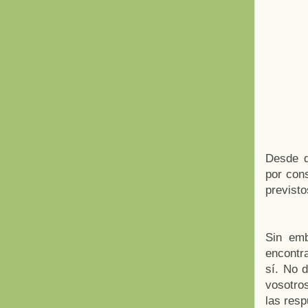
Desde q
por cons
previsto
Sin emb
encontra
sí. No 
vosotro
las res