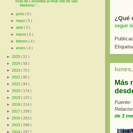
Ruta de Cercedilla al Real Sito de San
Ildefonso "...
►
junio
( 6 )
¿Qué q
►
mayo
( 5 )
seguir l
►
abril
( 5 )
►
marzo
( 5 )
Publica
►
febrero
( 4 )
Etiquet
►
enero
( 4 )
►
2025
( 51 )
►
2024
( 58 )
lunes
►
2023
( 70 )
►
2022
( 85 )
Más m
►
2021
( 94 )
desd
►
2020
( 174 )
►
2019
( 137 )
Fuente:
►
2018
( 214 )
Relacio
►
2017
( 209 )
de 3 me
►
2016
( 263 )
►
2015
( 288 )
►
2014
( 287 )