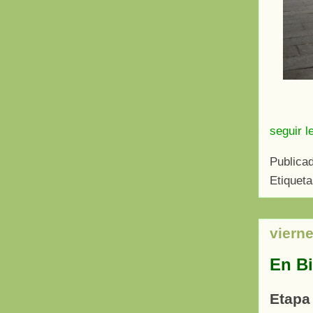
seguir l
Publica
Etiquet
viern
En Bi
Etapa