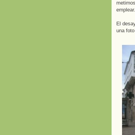
metimos
emplear
El desa
una foto