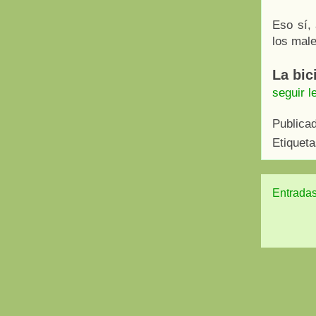
Eso sí,
los male
La bic
seguir l
Publica
Etiquet
Entradas