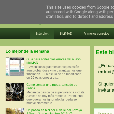
This site uses cookies from Google to 
are shared with Google along with per
en bici por madrid
statistics, and to detect and address
Este blog
BiciMAD
Primeros consejos
Lo mejor de la semana
Este b
Guía para sortear los errores del nuevo
biciMAD
¿Echas 
Aviso: los siguientes consejos están
aún probándose y no garantizamos que
enbici
funcionen. El a rtículo se ha modificado
en 26 ocasiones a pa...
Si quier
Como centrar una rueda: tensado de
radios
invitar
Mecánica básica de supervivencia ciclista
A veces no hay más remedio. Por mucho
que queramos ignorarlo, la rueda se
mueve claramente ...
Un paseo en bici por el valle del Lozoya.
lunes
Sábado 2 de noviembre 2013 ¿Te