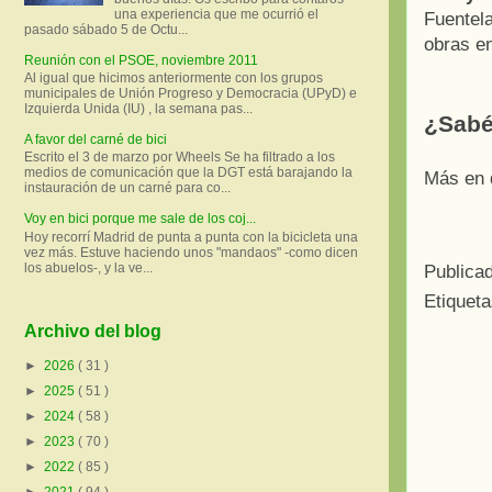
una experiencia que me ocurrió el
Fuentela
pasado sábado 5 de Octu...
obras e
Reunión con el PSOE, noviembre 2011
Al igual que hicimos anteriormente con los grupos
municipales de Unión Progreso y Democracia (UPyD) e
Izquierda Unida (IU) , la semana pas...
¿Sabé
A favor del carné de bici
Escrito el 3 de marzo por Wheels Se ha filtrado a los
medios de comunicación que la DGT está barajando la
Más en d
instauración de un carné para co...
Voy en bici porque me sale de los coj...
Hoy recorrí Madrid de punta a punta con la bicicleta una
vez más. Estuve haciendo unos "mandaos" -como dicen
los abuelos-, y la ve...
Publica
Etiquet
Archivo del blog
►
2026
( 31 )
►
2025
( 51 )
►
2024
( 58 )
►
2023
( 70 )
►
2022
( 85 )