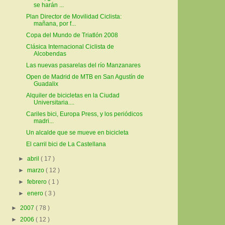
se harán ...
Plan Director de Movilidad Ciclista:
mañana, por f...
Copa del Mundo de Triatlón 2008
Clásica Internacional Ciclista de
Alcobendas
Las nuevas pasarelas del río Manzanares
Open de Madrid de MTB en San Agustín de
Guadalix
Alquiler de bicicletas en la Ciudad
Universitaria....
Cariles bici, Europa Press, y los periódicos
madri...
Un alcalde que se mueve en bicicleta
El carril bici de La Castellana
►
abril
( 17 )
►
marzo
( 12 )
►
febrero
( 1 )
►
enero
( 3 )
►
2007
( 78 )
►
2006
( 12 )