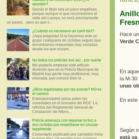
apuntas?
Quizás el título sea un poco engañoso,
Anill
porque aunque sí que recorreremos el
valle del Lozoya, no será precisamente
Fres
un paseo... pero es que s...
¿Cuándo es necesario un carril bici?
Hace un
¡Vaya pregunta! Si la hacemos ante un
grupo cualquiera de ciclistas seguro que
Verde C
encontramos respuestas muy variadas,
desde los que reclam...
No todos los policías son así... por suerte
Me gustaría empezar este artículo
diciendo que en la Policía Municipal de
En aquel
Madrid hay gente muy profesional, muy
la M-30 
educada, que conoce bien la ...
unas ob
¿Bicis legalizadas por las aceras? NO es
el camino
Enbicipormadrid opina sobre las
En este 
novedades en el borrador del RGC 'La
reforma del Reglamento General de
Circulación' de Alfons...
Policía amenaza con requisar la bici a
dos ciclistas por empeñarse en circular
legalmente
Según n
Comentario publicado por carrasbici Hola
está ya
buenos días. Os escribo para contaros