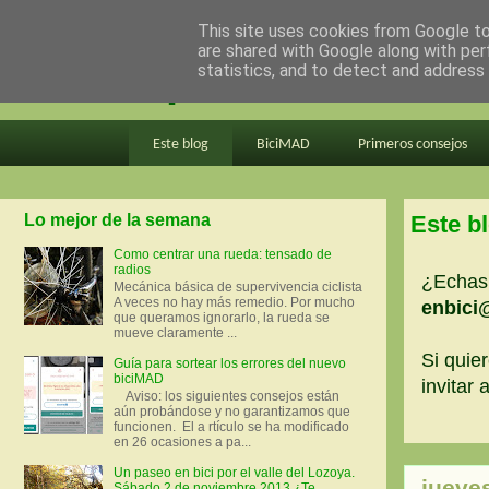
This site uses cookies from Google to 
are shared with Google along with per
en bici por madrid
statistics, and to detect and address
Este blog
BiciMAD
Primeros consejos
Lo mejor de la semana
Este b
Como centrar una rueda: tensado de
radios
¿Echas 
Mecánica básica de supervivencia ciclista
A veces no hay más remedio. Por mucho
enbici
que queramos ignorarlo, la rueda se
mueve claramente ...
Si quier
Guía para sortear los errores del nuevo
biciMAD
invitar
Aviso: los siguientes consejos están
aún probándose y no garantizamos que
funcionen. El a rtículo se ha modificado
en 26 ocasiones a pa...
Un paseo en bici por el valle del Lozoya.
jueve
Sábado 2 de noviembre 2013 ¿Te