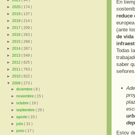
►
2021
( 94 )
En tiemp
►
2020
( 174 )
sosteni
►
2019
( 137 )
reduce 
►
2018
( 214 )
europea
►
2017
( 209 )
(ante l
►
2016
( 263 )
de vida
►
2015
( 288 )
infraes
►
2014
( 287 )
Todas la
►
2013
( 549 )
trabajad
►
2012
( 625 )
saber qu
►
2011
( 763 )
señores,
►
2010
( 822 )
▼
2009
( 273 )
Ade
►
diciembre
( 8 )
pro
►
noviembre
( 15 )
pla
►
octubre
( 19 )
esc
►
septiembre
( 29 )
urb
►
agosto
( 10 )
dep
►
julio
( 31 )
►
junio
( 17 )
Estoy de