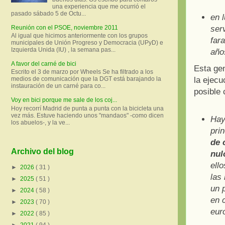
una experiencia que me ocurrió el
pasado sábado 5 de Octu...
en 
Reunión con el PSOE, noviembre 2011
ser
Al igual que hicimos anteriormente con los grupos
far
municipales de Unión Progreso y Democracia (UPyD) e
Izquierda Unida (IU) , la semana pas...
año
A favor del carné de bici
Esta gen
Escrito el 3 de marzo por Wheels Se ha filtrado a los
la ejecu
medios de comunicación que la DGT está barajando la
instauración de un carné para co...
posible 
Voy en bici porque me sale de los coj...
Hoy recorrí Madrid de punta a punta con la bicicleta una
vez más. Estuve haciendo unos "mandaos" -como dicen
Hay
los abuelos-, y la ve...
pri
de 
Archivo del blog
nul
ell
►
2026
( 31 )
las 
►
2025
( 51 )
un 
►
2024
( 58 )
en 
►
2023
( 70 )
eur
►
2022
( 85 )