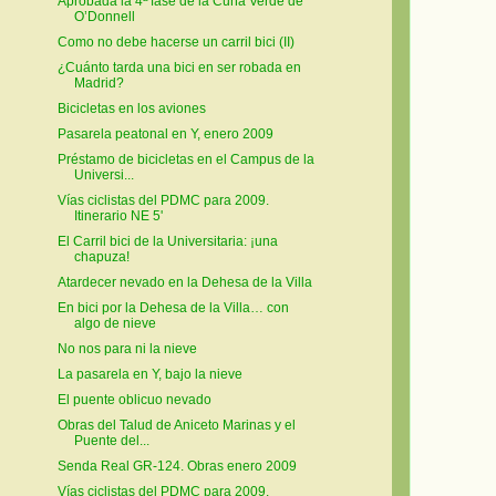
Aprobada la 4ª fase de la Cuña Verde de
O’Donnell
Como no debe hacerse un carril bici (II)
¿Cuánto tarda una bici en ser robada en
Madrid?
Bicicletas en los aviones
Pasarela peatonal en Y, enero 2009
Préstamo de bicicletas en el Campus de la
Universi...
Vías ciclistas del PDMC para 2009.
Itinerario NE 5'
El Carril bici de la Universitaria: ¡una
chapuza!
Atardecer nevado en la Dehesa de la Villa
En bici por la Dehesa de la Villa… con
algo de nieve
No nos para ni la nieve
La pasarela en Y, bajo la nieve
El puente oblicuo nevado
Obras del Talud de Aniceto Marinas y el
Puente del...
Senda Real GR-124. Obras enero 2009
Vías ciclistas del PDMC para 2009.