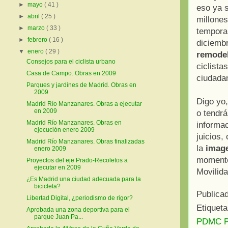
►
mayo
( 41 )
eso ya s
►
abril
( 25 )
millones
►
marzo
( 33 )
temporal
►
febrero
( 16 )
diciemb
▼
enero
( 29 )
remodel
Consejos para el ciclista urbano
ciclista
Casa de Campo. Obras en 2009
ciudada
Parques y jardines de Madrid. Obras en
2009
Digo yo,
Madrid Río Manzanares. Obras a ejecutar
en 2009
o tendrá
Madrid Río Manzanares. Obras en
informac
ejecución enero 2009
juicios,
Madrid Río Manzanares. Obras finalizadas
la
image
enero 2009
momento
Proyectos del eje Prado-Recoletos a
ejecutar en 2009
Movilida
¿Es Madrid una ciudad adecuada para la
bicicleta?
Publica
Libertad Digital, ¿periodismo de rigor?
Etiquet
Aprobada una zona deportiva para el
parque Juan Pa...
PDMC Pl