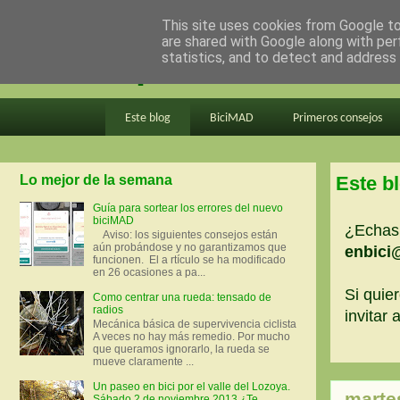
This site uses cookies from Google to 
are shared with Google along with per
en bici por madrid
statistics, and to detect and address
Este blog
BiciMAD
Primeros consejos
Lo mejor de la semana
Este b
Guía para sortear los errores del nuevo
biciMAD
¿Echas 
Aviso: los siguientes consejos están
aún probándose y no garantizamos que
enbici
funcionen. El a rtículo se ha modificado
en 26 ocasiones a pa...
Si quier
Como centrar una rueda: tensado de
radios
invitar
Mecánica básica de supervivencia ciclista
A veces no hay más remedio. Por mucho
que queramos ignorarlo, la rueda se
mueve claramente ...
Un paseo en bici por el valle del Lozoya.
marte
Sábado 2 de noviembre 2013 ¿Te