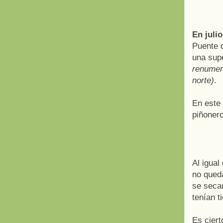
En juli
Puente d
una sup
renume
norte)
.
En este
piñonero
Al igual
no queda
se secar
tenían ti
Es ciert