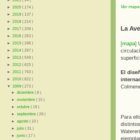
►
2021
( 94 )
Ver mapa
►
2020
( 174 )
►
2019
( 137 )
►
2018
( 214 )
La Ave
►
2017
( 209 )
►
2016
( 263 )
[mapa]
U
►
2015
( 288 )
circulac
►
2014
( 287 )
superfic
►
2013
( 549 )
►
2012
( 625 )
El dise
►
2011
( 763 )
interna
►
2010
( 822 )
Colmener
▼
2009
( 273 )
►
diciembre
( 8 )
►
noviembre
( 15 )
►
octubre
( 19 )
►
septiembre
( 29 )
Para ell
►
agosto
( 10 )
distint
►
julio
( 31 )
Watereri
►
junio
( 17 )
ejemplar