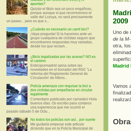
apuntas?
Quizás el título sea un poco engañoso,
Madri
porque aunque sí que recorreremos el
valle del Lozoya, no será precisamente
2009
un paseo... pero es que s...
¿Cuándo es necesario un carril bici?
Uno de n
¡Vaya pregunta! Si la hacemos ante un
grupo cualquiera de ciclistas seguro que
de la M-
encontramos respuestas muy variadas,
otra, lo
desde los que reclam...
elimina
¿Bicis legalizadas por las aceras? NO es
superfic
el camino
Madrid
Enbicipormadrid opina sobre las
novedades en el borrador del RGC 'La
reforma del Reglamento General de
Circulación' de Alfons...
Vamos a 
Policía amenaza con requisar la bici a
dos ciclistas por empeñarse en circular
finaliza
legalmente
realizar
Comentario publicado por carrasbici Hola
buenos días. Os escribo para contaros
una experiencia que me ocurrió el
pasado sábado 5 de Octu...
Obras
No todos los policías son así... por suerte
Me gustaría empezar este artículo
diciendo que en la Policía Municipal de