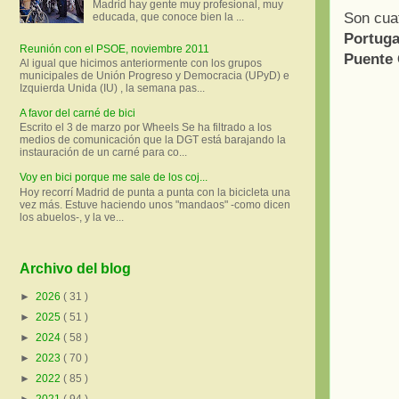
Madrid hay gente muy profesional, muy
Son cuat
educada, que conoce bien la ...
Portuga
Reunión con el PSOE, noviembre 2011
Puente 
Al igual que hicimos anteriormente con los grupos
municipales de Unión Progreso y Democracia (UPyD) e
Izquierda Unida (IU) , la semana pas...
A favor del carné de bici
Escrito el 3 de marzo por Wheels Se ha filtrado a los
medios de comunicación que la DGT está barajando la
instauración de un carné para co...
Voy en bici porque me sale de los coj...
Hoy recorrí Madrid de punta a punta con la bicicleta una
vez más. Estuve haciendo unos "mandaos" -como dicen
los abuelos-, y la ve...
Archivo del blog
►
2026
( 31 )
►
2025
( 51 )
►
2024
( 58 )
►
2023
( 70 )
►
2022
( 85 )