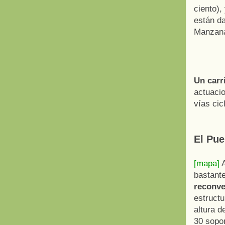
ciento),
están d
Manzana
Un carr
actuacio
vías cic
El Pue
[mapa]
A
bastant
reconve
estructu
altura d
30 sopor