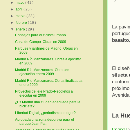
►
mayo
( 41 )
►
abril
( 25 )
►
marzo
( 33 )
►
febrero
( 16 )
La pavi
▼
enero
( 29 )
portugu
Consejos para el ciclista urbano
basalto
Casa de Campo. Obras en 2009
Parques y jardines de Madrid. Obras en
2009
Madrid Río Manzanares. Obras a ejecutar
en 2009
El diseñ
Madrid Río Manzanares. Obras en
ejecución enero 2009
silueta 
Madrid Río Manzanares. Obras finalizadas
contorno
enero 2009
próximo
Proyectos del eje Prado-Recoletos a
Avenida 
ejecutar en 2009
¿Es Madrid una ciudad adecuada para la
bicicleta?
Libertad Digital, ¿periodismo de rigor?
La Hue
Aprobada una zona deportiva para el
parque Juan Pa...
[mapa]
S