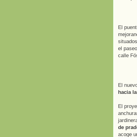
El puent
mejorand
situados
el paseo
calle Fó
El nuev
hacia l
El proye
anchura
jardine
de prad
acoge un