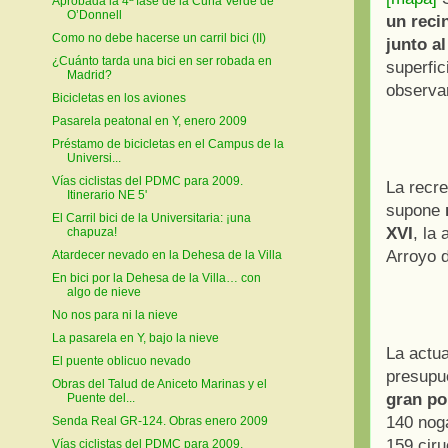
Aprobada la 4ª fase de la Cuña Verde de
O’Donnell
un reci
Como no debe hacerse un carril bici (II)
junto a
¿Cuánto tarda una bici en ser robada en
superfic
Madrid?
observar
Bicicletas en los aviones
Pasarela peatonal en Y, enero 2009
Préstamo de bicicletas en el Campus de la
Universi...
Vías ciclistas del PDMC para 2009.
La recre
Itinerario NE 5'
supone
El Carril bici de la Universitaria: ¡una
XVI
, la
chapuza!
Arroyo 
Atardecer nevado en la Dehesa de la Villa
En bici por la Dehesa de la Villa… con
algo de nieve
No nos para ni la nieve
La pasarela en Y, bajo la nieve
La actua
El puente oblicuo nevado
presupu
Obras del Talud de Aniceto Marinas y el
gran po
Puente del...
140 noga
Senda Real GR-124. Obras enero 2009
159 cir
Vías ciclistas del PDMC para 2009.