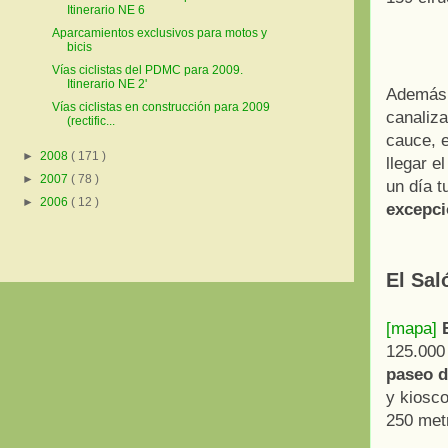
Itinerario NE 6
Aparcamientos exclusivos para motos y
bicis
Vías ciclistas del PDMC para 2009.
Itinerario NE 2'
Además,
Vías ciclistas en construcción para 2009
canaliza
(rectific...
cauce, e
►
2008
( 171 )
llegar e
►
2007
( 78 )
un día t
►
2006
( 12 )
excepci
El Sal
[mapa]
125.000
paseo d
y kiosco
250 met