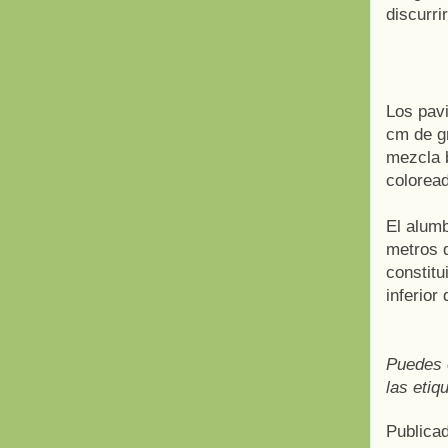
discurri
Los pav
cm de gr
mezcla 
colorea
El alum
metros 
constitu
inferior
Puedes 
las etiq
Publica