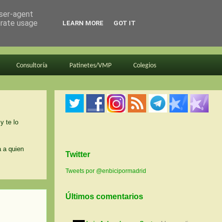
user-agent
erate usage
LEARN MORE
GOT IT
Consultoría
Patinetes/VMP
Colegios
y te lo
a a quien
Twitter
Tweets por @enbicipormadrid
Últimos comentarios