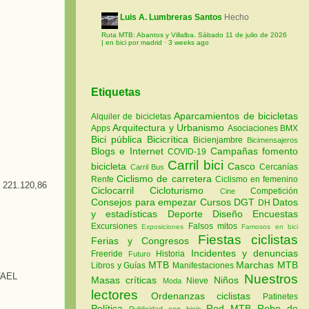
Luis A. Lumbreras Santos
Hecho
Ruta MTB: Abantos y Villalba. Sábado 11 de julio de 2026
| en bici por madrid
·
3 weeks ago
Etiquetas
Aparcamientos de bicicletas
Alquiler de bicicletas
Arquitectura y Urbanismo
Apps
Asociaciones
BMX
Bici pública
Bicicrítica
Bicienjambre
Bicimensajeros
Blogs e Internet
Campañas fomento
COVID-19
Carril bici
bicicleta
Casco
Cercanías
Carril Bus
Ciclismo de carretera
Renfe
Ciclismo en femenino
221.120,86
Ciclocarril
Cicloturismo
Competición
Cine
Consejos para empezar
Cursos
DGT
Datos
DH
y estadísticas
Deporte
Diseño
Encuestas
Excursiones
Falsos mitos
Exposiciones
Famosos en bici
Fiestas ciclistas
Ferias y Congresos
Incidentes y denuncias
Freeride
Historia
Futuro
MTB
Marchas MTB
Libros y Guías
Manifestaciones
FAEL
Nuestros
Masas críticas
Niños
Nieve
Moda
lectores
Ordenanzas ciclistas
Patinetes
Política
Red MTB
Robo de
Publicidad con bicis