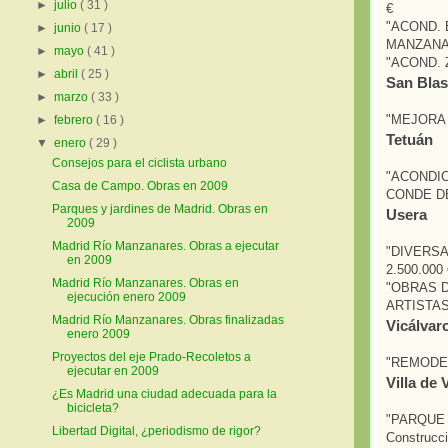
►
julio
( 31 )
€
"ACOND.
►
junio
( 17 )
MANZANAR
►
mayo
( 41 )
"ACOND. 
►
abril
( 25 )
San Blas
►
marzo
( 33 )
"MEJORA 
►
febrero
( 16 )
Tetuán
▼
enero
( 29 )
Consejos para el ciclista urbano
"ACONDI
Casa de Campo. Obras en 2009
CONDE DE
Parques y jardines de Madrid. Obras en
Usera
2009
Madrid Río Manzanares. Obras a ejecutar
"DIVERS
en 2009
2.500.000 
Madrid Río Manzanares. Obras en
"OBRAS 
ejecución enero 2009
ARTISTAS
Madrid Río Manzanares. Obras finalizadas
Vicálvar
enero 2009
Proyectos del eje Prado-Recoletos a
"REMODEL
ejecutar en 2009
Villa de 
¿Es Madrid una ciudad adecuada para la
bicicleta?
"PARQUE 
Libertad Digital, ¿periodismo de rigor?
Construcc