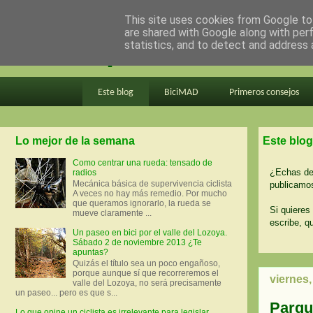
This site uses cookies from Google to 
are shared with Google along with per
en bici por madrid
statistics, and to detect and address 
Este blog
BiciMAD
Primeros consejos
Lo mejor de la semana
Este blog
Como centrar una rueda: tensado de
¿Echas de 
radios
Mecánica básica de supervivencia ciclista
publicamos
A veces no hay más remedio. Por mucho
que queramos ignorarlo, la rueda se
Si quieres 
mueve claramente ...
escribe, q
Un paseo en bici por el valle del Lozoya.
Sábado 2 de noviembre 2013 ¿Te
apuntas?
Quizás el título sea un poco engañoso,
porque aunque sí que recorreremos el
viernes,
valle del Lozoya, no será precisamente
un paseo... pero es que s...
Parqu
Lo que opine un ciclista es irrelevante para legislar