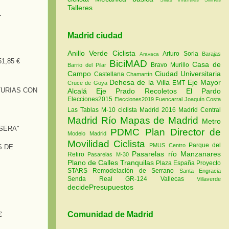
Talleres
L
Madrid ciudad
Anillo Verde Ciclista
Arturo Soria
Barajas
Aravaca
1,85 €
BiciMAD
Casa de
Bravo Murillo
Barrio del Pilar
Campo
Ciudad Universitaria
Castellana
Chamartín
Dehesa de la Villa
Eje Mayor
EMT
Cruce de Goya
TURIAS CON
Alcalá
Eje Prado Recoletos
El Pardo
Elecciones2015
Elecciones2019
Fuencarral
Joaquín Costa
Las Tablas
M-10 ciclista
Madrid 2016
Madrid Central
Madrid Río
Mapas de Madrid
Metro
SERA"
PDMC Plan Director de
Modelo Madrid
Movilidad Ciclista
Parque del
PMUS Centro
S DE
Pasarelas río Manzanares
Retiro
Pasarelas M-30
Plano de Calles Tranquilas
Plaza España
Proyecto
STARS
Remodelación de Serrano
Santa Engracia
Senda Real GR-124
Vallecas
Villaverde
decidePresupuestos
Comunidad de Madrid
€