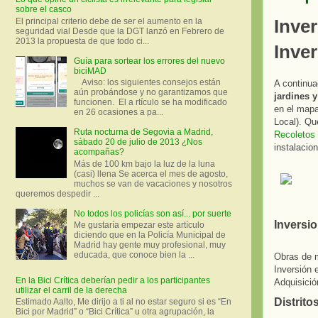
sobre el casco
Inve
El principal criterio debe de ser el aumento en la
seguridad vial Desde que la DGT lanzó en Febrero de
2013 la propuesta de que todo ci...
Inve
Guía para sortear los errores del nuevo
biciMAD
Aviso: los siguientes consejos están
A continu
aún probándose y no garantizamos que
jardines 
funcionen. El a rtículo se ha modificado
en el map
en 26 ocasiones a pa...
Local). Q
Ruta nocturna de Segovia a Madrid,
Recoletos
sábado 20 de julio de 2013 ¿Nos
instalacio
acompañas?
Más de 100 km bajo la luz de la luna
(casi) llena Se acerca el mes de agosto,
muchos se van de vacaciones y nosotros
queremos despedir ...
No todos los policías son así... por suerte
Inversio
Me gustaría empezar este artículo
diciendo que en la Policía Municipal de
Madrid hay gente muy profesional, muy
educada, que conoce bien la ...
Obras de m
Inversión 
En la Bici Crítica deberían pedir a los participantes
Adquisició
utilizar el carril de la derecha
Distrit
Estimado Aalto, Me dirijo a ti al no estar seguro si es “En
Bici por Madrid” o “Bici Crítica” u otra agrupación, la