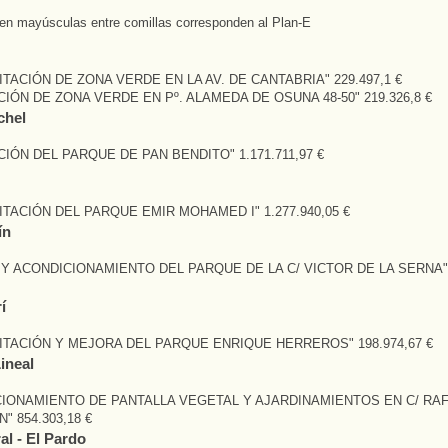
en mayúsculas entre comillas corresponden al Plan-E
ITACIÓN DE ZONA VERDE EN LA AV. DE CANTABRIA" 229.497,1 €
IÓN DE ZONA VERDE EN Pº. ALAMEDA DE OSUNA 48-50" 219.326,8 €
chel
IÓN DEL PARQUE DE PAN BENDITO" 1.171.711,97 €
ITACIÓN DEL PARQUE EMIR MOHAMED I" 1.277.940,05 €
ín
Y ACONDICIONAMIENTO DEL PARQUE DE LA C/ VICTOR DE LA SERNA" 
í
ITACIÓN Y MEJORA DEL PARQUE ENRIQUE HERREROS" 198.974,67 €
ineal
CIONAMIENTO DE PANTALLA VEGETAL Y AJARDINAMIENTOS EN C/ RA
" 854.303,18 €
al - El Pardo