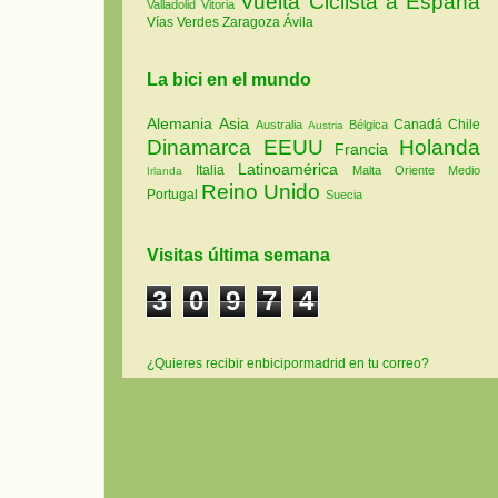
Vuelta Ciclista a España
Valladolid
Vitoria
Vías Verdes
Zaragoza
Ávila
La bici en el mundo
Alemania
Asia
Canadá
Chile
Australia
Bélgica
Austria
Dinamarca
EEUU
Holanda
Francia
Latinoamérica
Italia
Malta
Oriente Medio
Irlanda
Reino Unido
Portugal
Suecia
Visitas última semana
3
0
9
7
4
¿Quieres recibir enbicipormadrid en tu correo?