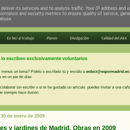
deliver its services and to analyze traffic. Your IP address and 
formance and security metrics to ensure quality of service, gen
abuse.
En bici al trabajo
Planos
Divulgación
Calidad del Aire
 lo escriben exclusivamente voluntarios
menos un tema? Pídelo o escríbelo tú y enviálo a
enbici@espormadrid.es
 en un par de días.
colaborar sin escribir o si te ha gustado un artículo, puedes invitar a una cañ
ue siempre hace ilusión.
 30 de enero de 2009
es y jardines de Madrid. Obras en 2009