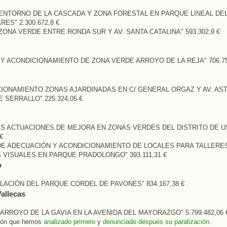
 ENTORNO DE LA CASCADA Y ZONA FORESTAL EN PARQUE LINEAL DE
ES" 2.300.672,8 €
ZONA VERDE ENTRE RONDA SUR Y AV. SANTA CATALINA" 593.302,9 €
Y ACONDICIONAMIENTO DE ZONA VERDE ARROYO DE LA REJA" 706.75
CIONAMIENTO ZONAS AJARDINADAS EN C/ GENERAL ORGAZ Y AV. AS
 SERRALLO" 225.324,05 €
AS ACTUACIONES DE MEJORA EN ZONAS VERDES DEL DISTRITO DE U
€
DE ADECUACIÓN Y ACONDICIONAMIENTO DE LOCALES PARA TALLERE
 VISUALES EN PARQUE PRADOLONGO" 393.111,31 €
o
ACIÓN DEL PARQUE CORDEL DE PAVONES" 834.167,38 €
Vallecas
ARROYO DE LA GAVIA EN LA AVENIDA DEL MAYORAZGO" 5.799.482,06 
ión que hemos
analizado primero
y
denunciado después su paralización
.