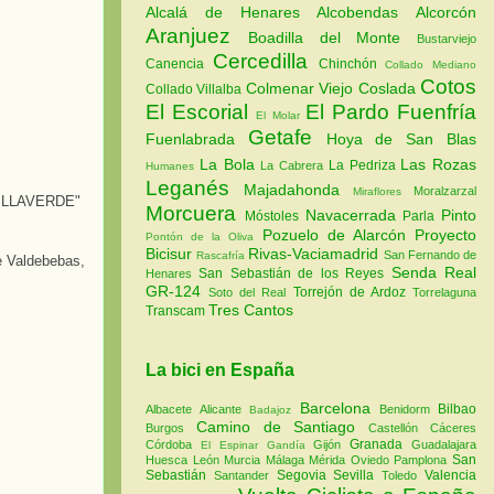
Alcalá de Henares
Alcobendas
Alcorcón
Aranjuez
Boadilla del Monte
Bustarviejo
Cercedilla
Canencia
Chinchón
Collado Mediano
Cotos
Colmenar Viejo
Coslada
Collado Villalba
El Escorial
El Pardo
Fuenfría
El Molar
Getafe
Fuenlabrada
Hoya de San Blas
La Bola
Las Rozas
La Pedriza
La Cabrera
Humanes
Leganés
Majadahonda
Moralzarzal
Miraflores
ILLAVERDE"
Morcuera
Navacerrada
Pinto
Móstoles
Parla
Pozuelo de Alarcón
Proyecto
Pontón de la Oliva
Bicisur
Rivas-Vaciamadrid
San Fernando de
Rascafría
e Valdebebas,
Senda Real
San Sebastián de los Reyes
Henares
GR-124
Torrejón de Ardoz
Soto del Real
Torrelaguna
Tres Cantos
Transcam
La bici en España
Barcelona
Bilbao
Albacete
Alicante
Benidorm
Badajoz
Camino de Santiago
Burgos
Castellón
Cáceres
Granada
Córdoba
Gijón
Guadalajara
El Espinar
Gandía
San
Huesca
León
Murcia
Málaga
Mérida
Oviedo
Pamplona
Sebastián
Segovia
Sevilla
Valencia
Santander
Toledo