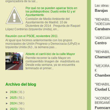
organizadora de la sal...
Las obras 
Por qué no se pueden aparcar bicis en
Barajas
los polideportivos: Duelo entre IU y el
Ayuntamiento
Comisión de Medio Ambiente del
"REHABIL
Ayuntamiento de Madrid. 10 de
"ADECUAC
Diciembre de 2014 Pregunta de Raquel
Caraban
López Contreras (Izquierda Unida), en...
Reunión con el PSOE, noviembre 2011
"ADECUAC
Al igual que hicimos anteriormente con los grupos
Centro
municipales de Unión Progreso y Democracia (UPyD) e
Izquierda Unida (IU) , la semana pas...
"REHABIL
Abierto el carril-bici de la calle Mayor
Chamart
Permite recorrer la calle Mayor en
contrasentido Imagen de madridiario.es
Desde esta semana, ya se encuentra
"MEJORA 
terminado el primer...
€
Chamber
Archivo del blog
"REHABIL
Ciudad L
►
2026
( 31 )
►
2025
( 51 )
"ACONDI
BERGAMÍN
►
2024
( 58 )
Fuencarr
►
2023
( 70 )