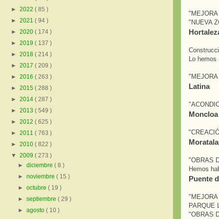
►
2022
( 85 )
"MEJORA 
►
2021
( 94 )
"NUEVA Z
Hortalez
►
2020
( 174 )
►
2019
( 137 )
Construcci
►
2018
( 214 )
Lo hemos 
►
2017
( 209 )
"MEJORA 
►
2016
( 263 )
Latina
►
2015
( 288 )
►
2014
( 287 )
"ACONDIC
►
2013
( 549 )
Moncloa 
►
2012
( 625 )
"CREACIÓ
►
2011
( 763 )
Moratala
►
2010
( 822 )
▼
2009
( 273 )
"OBRAS D
►
diciembre
( 8 )
Hemos hab
►
noviembre
( 15 )
Puente d
►
octubre
( 19 )
"MEJORA
►
septiembre
( 29 )
PARQUE L
►
agosto
( 10 )
"OBRAS D