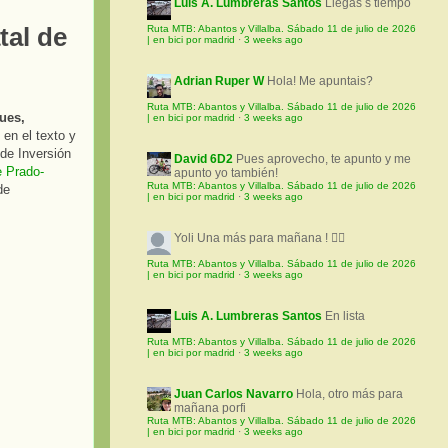
Luis A. Lumbreras Santos
Llegas s tiempo
tal de
Ruta MTB: Abantos y Villalba. Sábado 11 de julio de 2026
| en bici por madrid
·
3 weeks ago
Adrian Ruper W
Hola! Me apuntais?
Ruta MTB: Abantos y Villalba. Sábado 11 de julio de 2026
ues,
| en bici por madrid
·
3 weeks ago
en el texto y
de Inversión
David 6D2
Pues aprovecho, te apunto y me
e Prado-
apunto yo también!
Ruta MTB: Abantos y Villalba. Sábado 11 de julio de 2026
de
| en bici por madrid
·
3 weeks ago
Yoli
Una más para mañana ! 🚵‍♀️
Ruta MTB: Abantos y Villalba. Sábado 11 de julio de 2026
| en bici por madrid
·
3 weeks ago
Luis A. Lumbreras Santos
En lista
Ruta MTB: Abantos y Villalba. Sábado 11 de julio de 2026
| en bici por madrid
·
3 weeks ago
Juan Carlos Navarro
Hola, otro más para
mañana porfi
Ruta MTB: Abantos y Villalba. Sábado 11 de julio de 2026
| en bici por madrid
·
3 weeks ago