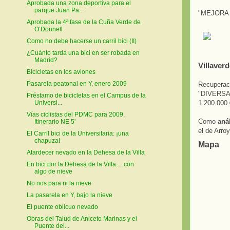
Aprobada una zona deportiva para el
parque Juan Pa...
"MEJORA 
Aprobada la 4ª fase de la Cuña Verde de
O’Donnell
Como no debe hacerse un carril bici (II)
¿Cuánto tarda una bici en ser robada en
Madrid?
Villaver
Bicicletas en los aviones
Pasarela peatonal en Y, enero 2009
Recuperaci
"DIVERS
Préstamo de bicicletas en el Campus de la
1.200.000 
Universi...
Vías ciclistas del PDMC para 2009.
Como
anál
Itinerario NE 5'
el de Arro
El Carril bici de la Universitaria: ¡una
chapuza!
Mapa
Atardecer nevado en la Dehesa de la Villa
En bici por la Dehesa de la Villa… con
algo de nieve
No nos para ni la nieve
La pasarela en Y, bajo la nieve
El puente oblicuo nevado
Obras del Talud de Aniceto Marinas y el
Puente del...