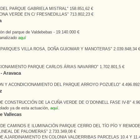
DEL PARQUE GABRIELA MISTRAL" 158.851,62 €
ONA VERDE EN C/ FRESNEDILLAS" 713.802,23 €
a
ón del parque de Valdebebas - 19.140.000 €
analizado
aquí
PARQUES VILLA ROSA, DOÑA GUIOMAR Y MANOTERAS" 2.039.848,34 
IONAMIENTO PARQUE CARLOS ÁRIAS NAVARRO" 1.702.801,5 €
- Aravaca
N Y ACONDICIONAMIENTO DEL PARQUE ARROYO POZUELO" 4.496.892,
z
E CONSTRUCCIÓN DE LA CUÑA VERDE DE O´DONNELL FASE IV-B" 4.963
lado ya de esta actuación,
aquí
.
e Vallecas
 DE CAMINOS E ILUMINACIÓN PARQUE CERRO DEL TÍO PÍO Y REMOD
INEAL DE PALOMERAS" 2.733.349,08 €
E AJARDINAMIENTO EN COLONIA VALDERRIBAS PARCELAS 10.4 Y 11.4"