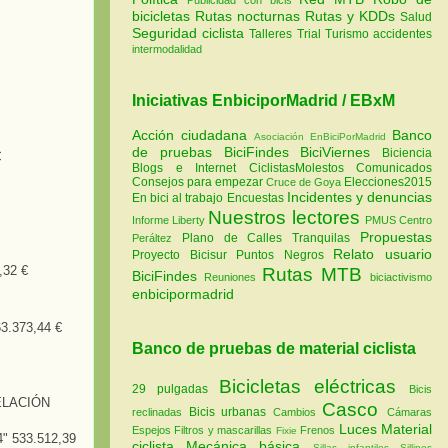
bicicletas
Rutas nocturnas
Rutas y KDDs
Salud
Seguridad ciclista
Talleres
Trial
Turismo
accidentes
intermodalidad
Iniciativas EnbiciporMadrid / EBxM
Acción ciudadana
Banco
Asociación EnBiciPorMadrid
de pruebas
BiciFindes
BiciViernes
Biciencia
€
Blogs e Internet
CiclistasMolestos
Comunicados
Consejos para empezar
Elecciones2015
Cruce de Goya
Incidentes y denuncias
En bici al trabajo
Encuestas
Nuestros lectores
Informe Liberty
PMUS Centro
Propuestas
Plano de Calles Tranquilas
Peráltez
Relato usuario
Proyecto Bicisur
Puntos Negros
32 €
Rutas MTB
BiciFindes
Reuniones
biciactivismo
enbicipormadrid
.373,44 €
Banco de pruebas de material ciclista
Bicicletas eléctricas
29 pulgadas
Bicis
ELACIÓN
Casco
Bicis urbanas
reclinadas
Cambios
Cámaras
Luces
Material
Espejos
Filtros y mascarillas
Frenos
Fixie
 533.512,39
ciclista
Mecánica básica
Sillas infantiles
Sillines