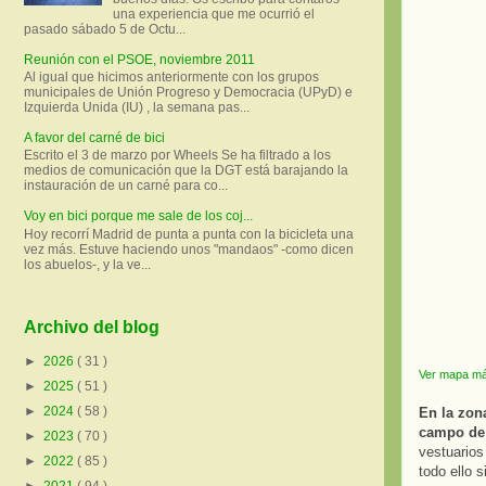
una experiencia que me ocurrió el
pasado sábado 5 de Octu...
Reunión con el PSOE, noviembre 2011
Al igual que hicimos anteriormente con los grupos
municipales de Unión Progreso y Democracia (UPyD) e
Izquierda Unida (IU) , la semana pas...
A favor del carné de bici
Escrito el 3 de marzo por Wheels Se ha filtrado a los
medios de comunicación que la DGT está barajando la
instauración de un carné para co...
Voy en bici porque me sale de los coj...
Hoy recorrí Madrid de punta a punta con la bicicleta una
vez más. Estuve haciendo unos "mandaos" -como dicen
los abuelos-, y la ve...
Archivo del blog
►
2026
( 31 )
Ver mapa má
►
2025
( 51 )
►
2024
( 58 )
En la zona
campo de
►
2023
( 70 )
vestuarios
►
2022
( 85 )
todo ello 