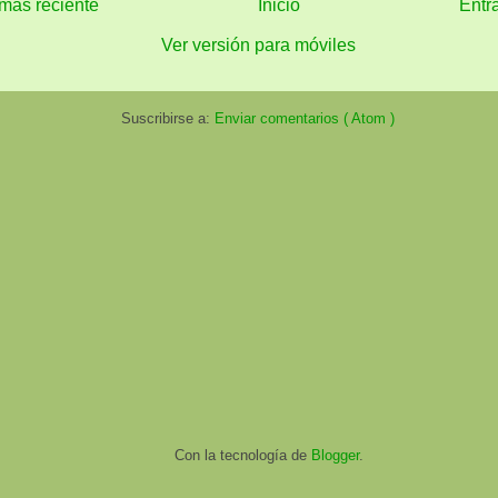
más reciente
Inicio
Entr
Ver versión para móviles
Suscribirse a:
Enviar comentarios ( Atom )
Con la tecnología de
Blogger
.