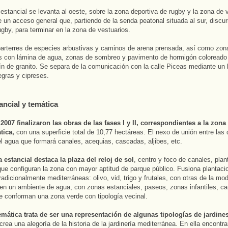
estancial se levanta al oeste, sobre la zona deportiva de rugby y la zona de 
 un acceso general que, partiendo de la senda peatonal situada al sur, discurr
ugby, para terminar en la zona de vestuarios.
arterres de especies arbustivas y caminos de arena prensada, así como zon
s con lámina de agua, zonas de sombreo y pavimento de hormigón coloreado
n de granito. Se separa de la comunicación con la calle Piceas mediante un
gras y cipreses.
ancial y temática
2007 finalizaron las obras de las fases I y II, correspondientes a la zona 
tica,
con una superficie total de 10,77 hectáreas. El nexo de unión entre las d
l agua que formará canales, acequias, cascadas, aljibes, etc.
 estancial destaca la plaza del reloj de sol
, centro y foco de canales, pla
ue configuran la zona con mayor aptitud de parque público. Fusiona plantaci
radicionalmente mediterráneas: olivo, vid, trigo y frutales, con otras de la mo
, en un ambiente de agua, con zonas estanciales, paseos, zonas infantiles, carr
e conforman una zona verde con tipología vecinal.
emática trata de ser una representación de algunas tipologías de jardines
crea una alegoría de la historia de la jardinería mediterránea. En ella encontr