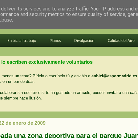
deliver its services and to analyze traffic. Your IP address and 
formance and security metrics to ensure quality of service, gen
abuse.
En bici al trabajo
Planos
Divulgación
Calidad del Aire
 lo escriben exclusivamente voluntarios
menos un tema? Pídelo o escríbelo tú y enviálo a
enbici@espormadrid.es
 en un par de días.
colaborar sin escribir o si te ha gustado un artículo, puedes invitar a una cañ
ue siempre hace ilusión.
 22 de enero de 2009
ada una zona deportiva para el parque Jua