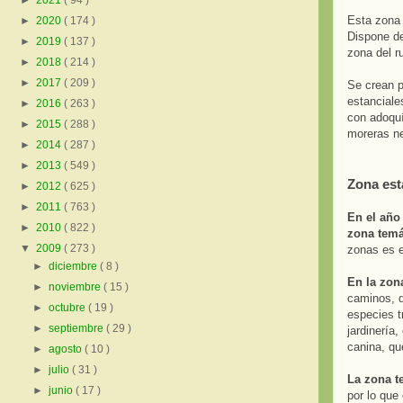
►
2021
( 94 )
Esta zona 
►
2020
( 174 )
Dispone de
►
2019
( 137 )
zona del r
►
2018
( 214 )
►
2017
( 209 )
Se crean p
estanciale
►
2016
( 263 )
con adoquí
►
2015
( 288 )
moreras ne
►
2014
( 287 )
►
2013
( 549 )
Zona est
►
2012
( 625 )
►
2011
( 763 )
En el año 
►
2010
( 822 )
zona temá
▼
2009
( 273 )
zonas es e
►
diciembre
( 8 )
En la zona
►
noviembre
( 15 )
caminos, q
►
octubre
( 19 )
especies t
►
septiembre
( 29 )
jardinería
canina, qu
►
agosto
( 10 )
►
julio
( 31 )
La zona t
►
junio
( 17 )
por lo que 