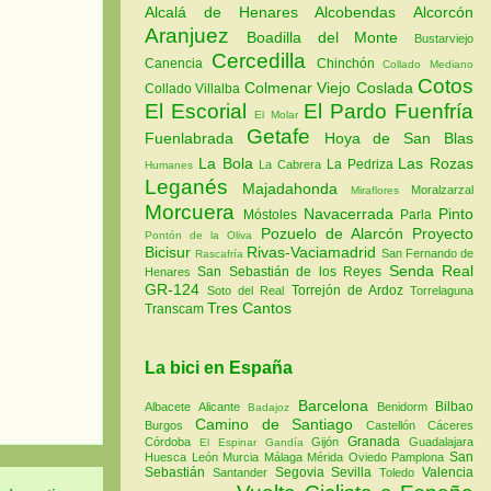
Alcalá de Henares
Alcobendas
Alcorcón
Aranjuez
Boadilla del Monte
Bustarviejo
Cercedilla
Canencia
Chinchón
Collado Mediano
Cotos
Colmenar Viejo
Coslada
Collado Villalba
El Escorial
El Pardo
Fuenfría
El Molar
Getafe
Fuenlabrada
Hoya de San Blas
La Bola
Las Rozas
La Pedriza
La Cabrera
Humanes
Leganés
Majadahonda
Moralzarzal
Miraflores
Morcuera
Navacerrada
Pinto
Móstoles
Parla
Pozuelo de Alarcón
Proyecto
Pontón de la Oliva
Bicisur
Rivas-Vaciamadrid
San Fernando de
Rascafría
Senda Real
San Sebastián de los Reyes
Henares
GR-124
Torrejón de Ardoz
Soto del Real
Torrelaguna
Tres Cantos
Transcam
La bici en España
Barcelona
Bilbao
Albacete
Alicante
Benidorm
Badajoz
Camino de Santiago
Burgos
Castellón
Cáceres
Granada
Córdoba
Gijón
Guadalajara
El Espinar
Gandía
San
Huesca
León
Murcia
Málaga
Mérida
Oviedo
Pamplona
Sebastián
Segovia
Sevilla
Valencia
Santander
Toledo