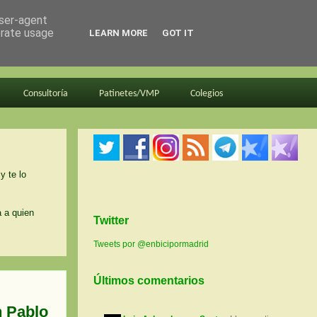
user-agent
erate usage
LEARN MORE
GOT IT
Consultoría
Patinetes/VMP
Colegios
y te lo
a a quien
Twitter
Tweets por @enbicipormadrid
Últimos comentarios
n Pablo