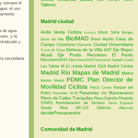
 y siempre el
Talleres
agua: el uso
hamiento
Madrid ciudad
ra de agua
Anillo Verde Ciclista
Arturo Soria
Barajas
Aravaca
ares, y la
BiciMAD
Casa de
Bravo Murillo
Barrio del Pilar
ntralizado y
Campo
Ciudad Universitaria
Castellana
Chamartín
Dehesa de la Villa
Eje Mayor
EMT
Cruce de Goya
Alcalá
Eje Prado Recoletos
El Pardo
ía secundaria
Elecciones2015
Elecciones2019
Fuencarral
Joaquín Costa
Las Tablas
M-10 ciclista
Madrid 2016
Madrid Central
Madrid Río
Mapas de Madrid
Metro
PDMC Plan Director de
Modelo Madrid
Movilidad Ciclista
Parque del
PMUS Centro
Pasarelas río Manzanares
Retiro
Pasarelas M-30
Plano de Calles Tranquilas
Plaza España
Proyecto
STARS
Remodelación de Serrano
Santa Engracia
Senda Real GR-124
Vallecas
Villaverde
decidePresupuestos
Comunidad de Madrid