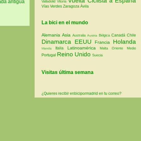
Vuelta Ciclista a España
ada antigua
Valladolid
Vitoria
Vías Verdes
Zaragoza
Ávila
La bici en el mundo
Alemania
Asia
Canadá
Chile
Australia
Bélgica
Austria
Dinamarca
EEUU
Holanda
Francia
Latinoamérica
Italia
Malta
Oriente Medio
Irlanda
Reino Unido
Portugal
Suecia
Visitas última semana
¿Quieres recibir enbicipormadrid en tu correo?