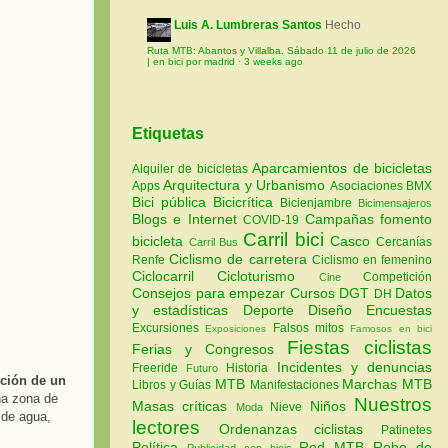
Luis A. Lumbreras Santos
Hecho
Ruta MTB: Abantos y Villalba. Sábado 11 de julio de 2026
| en bici por madrid
·
3 weeks ago
Etiquetas
Aparcamientos de bicicletas
Alquiler de bicicletas
Arquitectura y Urbanismo
Apps
Asociaciones
BMX
Bici pública
Bicicrítica
Bicienjambre
Bicimensajeros
Blogs e Internet
Campañas fomento
COVID-19
Carril bici
bicicleta
Casco
Cercanías
Carril Bus
Ciclismo de carretera
Renfe
Ciclismo en femenino
Ciclocarril
Cicloturismo
Competición
Cine
Consejos para empezar
Cursos
DGT
Datos
DH
y estadísticas
Deporte
Diseño
Encuestas
Excursiones
Falsos mitos
Exposiciones
Famosos en bici
Fiestas ciclistas
Ferias y Congresos
Incidentes y denuncias
Freeride
Historia
Futuro
cción de un
MTB
Marchas MTB
Libros y Guías
Manifestaciones
na zona de
Nuestros
Masas críticas
Niños
Nieve
Moda
 de agua,
lectores
Ordenanzas ciclistas
Patinetes
Política
Red MTB
Robo de
Publicidad con bicis