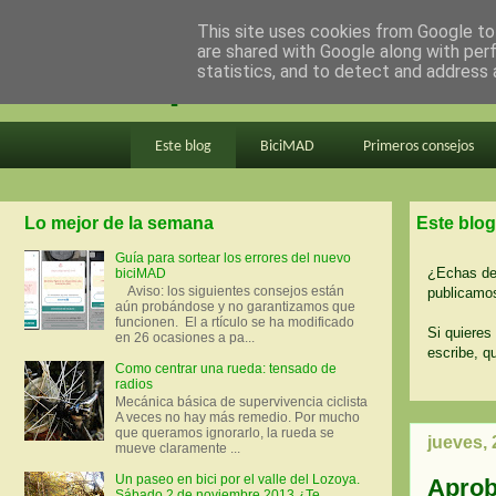
This site uses cookies from Google to 
are shared with Google along with per
en bici por madrid
statistics, and to detect and address 
Este blog
BiciMAD
Primeros consejos
Lo mejor de la semana
Este blog
Guía para sortear los errores del nuevo
¿Echas de 
biciMAD
Aviso: los siguientes consejos están
publicamos
aún probándose y no garantizamos que
funcionen. El a rtículo se ha modificado
Si quieres 
en 26 ocasiones a pa...
escribe, q
Como centrar una rueda: tensado de
radios
Mecánica básica de supervivencia ciclista
A veces no hay más remedio. Por mucho
que queramos ignorarlo, la rueda se
jueves,
mueve claramente ...
Un paseo en bici por el valle del Lozoya.
Aprob
Sábado 2 de noviembre 2013 ¿Te