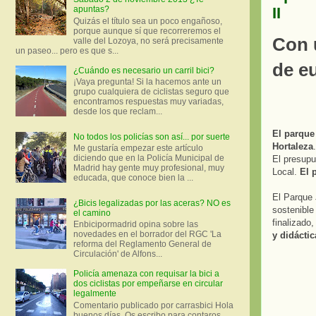
II
apuntas?
Quizás el título sea un poco engañoso,
porque aunque sí que recorreremos el
Con 
valle del Lozoya, no será precisamente
un paseo... pero es que s...
de eu
¿Cuándo es necesario un carril bici?
¡Vaya pregunta! Si la hacemos ante un
grupo cualquiera de ciclistas seguro que
encontramos respuestas muy variadas,
desde los que reclam...
El parque
No todos los policías son así... por suerte
Hortaleza
Me gustaría empezar este artículo
diciendo que en la Policía Municipal de
El presupu
Madrid hay gente muy profesional, muy
Local.
El 
educada, que conoce bien la ...
El Parque 
¿Bicis legalizadas por las aceras? NO es
sostenible
el camino
finalizado
Enbicipormadrid opina sobre las
novedades en el borrador del RGC 'La
y didáctic
reforma del Reglamento General de
Circulación' de Alfons...
Policía amenaza con requisar la bici a
dos ciclistas por empeñarse en circular
legalmente
Comentario publicado por carrasbici Hola
buenos días. Os escribo para contaros