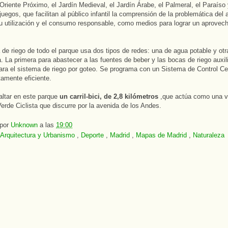
 Oriente Próximo, el Jardín Medieval, el Jardín Árabe, el Palmeral, el Paraíso
juegos, que facilitan al público infantil la comprensión de la problemática del 
su utilización y el consumo responsable, como medios para lograr un aprovec
.
 de riego de todo el parque usa dos tipos de redes: una de agua potable y ot
. La primera para abastecer a las fuentes de beber y las bocas de riego auxili
ra el sistema de riego por goteo. Se programa con un Sistema de Control Ce
amente eficiente.
altar en este parque
un carril-bici, de 2,8 kilómetros
,que actúa como una v
 Verde Ciclista que discurre por la avenida de los Andes.
 por
Unknown
a las
19:00
Arquitectura y Urbanismo
,
Deporte
,
Madrid
,
Mapas de Madrid
,
Naturaleza