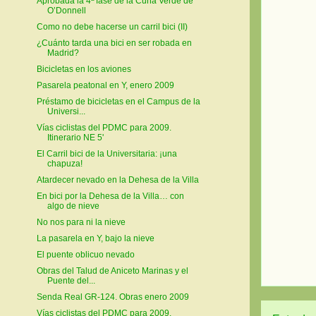
Aprobada la 4ª fase de la Cuña Verde de
O’Donnell
Como no debe hacerse un carril bici (II)
¿Cuánto tarda una bici en ser robada en
Madrid?
Bicicletas en los aviones
Pasarela peatonal en Y, enero 2009
Préstamo de bicicletas en el Campus de la
Universi...
Vías ciclistas del PDMC para 2009.
Itinerario NE 5'
El Carril bici de la Universitaria: ¡una
chapuza!
Atardecer nevado en la Dehesa de la Villa
En bici por la Dehesa de la Villa… con
algo de nieve
No nos para ni la nieve
La pasarela en Y, bajo la nieve
El puente oblicuo nevado
Obras del Talud de Aniceto Marinas y el
Puente del...
Senda Real GR-124. Obras enero 2009
Vías ciclistas del PDMC para 2009.