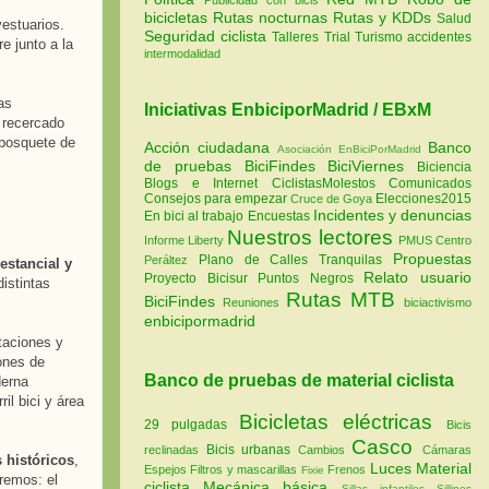
bicicletas
Rutas nocturnas
Rutas y KDDs
Salud
vestuarios.
Seguridad ciclista
Talleres
Trial
Turismo
accidentes
e junto a la
intermodalidad
as
Iniciativas EnbiciporMadrid / EBxM
 recercado
 bosquete de
Acción ciudadana
Banco
Asociación EnBiciPorMadrid
de pruebas
BiciFindes
BiciViernes
Biciencia
Blogs e Internet
CiclistasMolestos
Comunicados
Consejos para empezar
Elecciones2015
Cruce de Goya
Incidentes y denuncias
En bici al trabajo
Encuestas
Nuestros lectores
Informe Liberty
PMUS Centro
Propuestas
Plano de Calles Tranquilas
Peráltez
estancial y
Relato usuario
Proyecto Bicisur
Puntos Negros
istintas
Rutas MTB
BiciFindes
Reuniones
biciactivismo
enbicipormadrid
ntaciones y
ones de
Banco de pruebas de material ciclista
derna
il bici y área
Bicicletas eléctricas
29 pulgadas
Bicis
Casco
Bicis urbanas
reclinadas
Cambios
Cámaras
 históricos
,
Luces
Material
Espejos
Filtros y mascarillas
Frenos
Fixie
aremos: el
ciclista
Mecánica básica
Sillas infantiles
Sillines