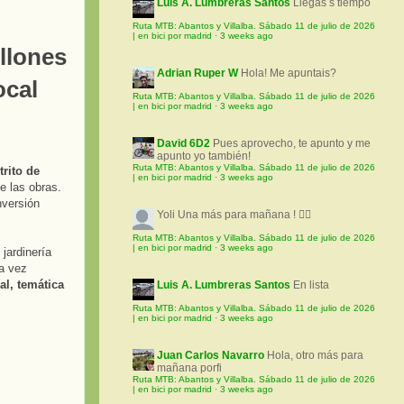
Luis A. Lumbreras Santos
Llegas s tiempo
Ruta MTB: Abantos y Villalba. Sábado 11 de julio de 2026
| en bici por madrid
·
3 weeks ago
llones
Adrian Ruper W
Hola! Me apuntais?
ocal
Ruta MTB: Abantos y Villalba. Sábado 11 de julio de 2026
| en bici por madrid
·
3 weeks ago
David 6D2
Pues aprovecho, te apunto y me
apunto yo también!
Ruta MTB: Abantos y Villalba. Sábado 11 de julio de 2026
trito de
| en bici por madrid
·
3 weeks ago
e las obras.
nversión
Yoli
Una más para mañana ! 🚵‍♀️
Ruta MTB: Abantos y Villalba. Sábado 11 de julio de 2026
| en bici por madrid
·
3 weeks ago
 jardinería
na vez
al, temática
Luis A. Lumbreras Santos
En lista
Ruta MTB: Abantos y Villalba. Sábado 11 de julio de 2026
| en bici por madrid
·
3 weeks ago
Juan Carlos Navarro
Hola, otro más para
mañana porfi
Ruta MTB: Abantos y Villalba. Sábado 11 de julio de 2026
| en bici por madrid
·
3 weeks ago