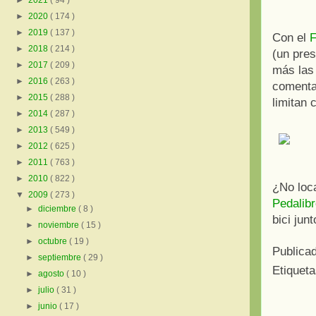
►
2021
( 94 )
►
2020
( 174 )
►
2019
( 137 )
Con el
F
►
2018
( 214 )
(un pre
►
2017
( 209 )
más las
►
2016
( 263 )
comenta
►
2015
( 288 )
limitan 
►
2014
( 287 )
►
2013
( 549 )
►
2012
( 625 )
►
2011
( 763 )
►
2010
( 822 )
¿No loc
▼
2009
( 273 )
Pedalib
►
diciembre
( 8 )
bici jun
►
noviembre
( 15 )
►
octubre
( 19 )
Publica
►
septiembre
( 29 )
Etiquet
►
agosto
( 10 )
►
julio
( 31 )
►
junio
( 17 )