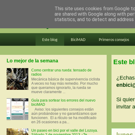
This site uses cookies from Google to 
are shared with Google along with per
en bici por madrid
statistics, and to detect and address
Este blog
BiciMAD
Primeros consejos
Lo mejor de la semana
Este b
Como centrar una rueda: tensado de
radios
¿Echas 
Mecánica básica de supervivencia ciclista
A veces no hay más remedio. Por mucho
enbici
que queramos ignorarlo, la rueda se
mueve claramente ...
Si quier
Guía para sortear los errores del nuevo
biciMAD
invitar
Aviso: los siguientes consejos están
aún probándose y no garantizamos que
funcionen. El a rtículo se ha modificado
en 26 ocasiones a pa...
Un paseo en bici por el valle del Lozoya.
lunes
Sábado 2 de noviembre 2013 ¿Te