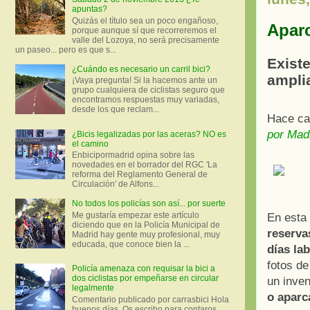
apuntas?
Quizás el título sea un poco engañoso,
Aparc
porque aunque sí que recorreremos el
valle del Lozoya, no será precisamente
un paseo... pero es que s...
Exist
¿Cuándo es necesario un carril bici?
ampli
¡Vaya pregunta! Si la hacemos ante un
grupo cualquiera de ciclistas seguro que
encontramos respuestas muy variadas,
desde los que reclam...
Hace ca
por Madr
¿Bicis legalizadas por las aceras? NO es
el camino
Enbicipormadrid opina sobre las
novedades en el borrador del RGC 'La
reforma del Reglamento General de
Circulación' de Alfons...
No todos los policías son así... por suerte
Me gustaría empezar este artículo
En esta
diciendo que en la Policía Municipal de
reserva
Madrid hay gente muy profesional, muy
educada, que conoce bien la ...
días la
fotos de
Policía amenaza con requisar la bici a
dos ciclistas por empeñarse en circular
un inven
legalmente
o aparc
Comentario publicado por carrasbici Hola
buenos días. Os escribo para contaros