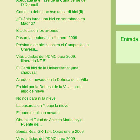
Aprobada la 4ª fase de la Cuña Verde de
O’Donnell
Como no debe hacerse un carril bici (II)
¿Cuánto tarda una bici en ser robada en
Madrid?
Bicicletas en los aviones
Pasarela peatonal en Y, enero 2009
Entrada 
Préstamo de bicicletas en el Campus de la
Universi...
Vías ciclistas del PDMC para 2009.
Itinerario NE 5'
El Carril bici de la Universitaria: ¡una
chapuza!
Atardecer nevado en la Dehesa de la Villa
En bici por la Dehesa de la Villa… con
algo de nieve
No nos para ni la nieve
La pasarela en Y, bajo la nieve
El puente oblicuo nevado
Obras del Talud de Aniceto Marinas y el
Puente del...
Senda Real GR-124. Obras enero 2009
Vías ciclistas del PDMC para 2009.