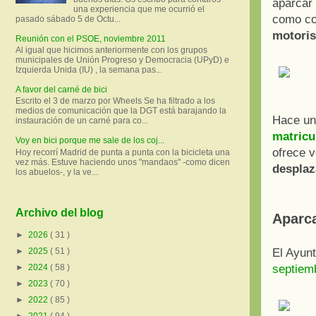
aparcar 
una experiencia que me ocurrió el
como c
pasado sábado 5 de Octu...
motoris
Reunión con el PSOE, noviembre 2011
Al igual que hicimos anteriormente con los grupos
municipales de Unión Progreso y Democracia (UPyD) e
Izquierda Unida (IU) , la semana pas...
A favor del carné de bici
Escrito el 3 de marzo por Wheels Se ha filtrado a los
medios de comunicación que la DGT está barajando la
Hace un
instauración de un carné para co...
matricu
Voy en bici porque me sale de los coj...
ofrece 
Hoy recorrí Madrid de punta a punta con la bicicleta una
vez más. Estuve haciendo unos "mandaos" -como dicen
desplaz
los abuelos-, y la ve...
Archivo del blog
Aparca
►
2026
( 31 )
El Ayun
►
2025
( 51 )
septiem
►
2024
( 58 )
►
2023
( 70 )
►
2022
( 85 )