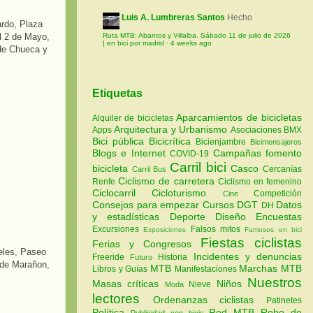
Luis A. Lumbreras Santos
Hecho
ardo, Plaza
l 2 de Mayo,
Ruta MTB: Abantos y Villalba. Sábado 11 de julio de 2026
| en bici por madrid
·
4 weeks ago
 de Chueca y
Etiquetas
Aparcamientos de bicicletas
Alquiler de bicicletas
Arquitectura y Urbanismo
Apps
Asociaciones
BMX
Bici pública
Bicicrítica
Bicienjambre
Bicimensajeros
Blogs e Internet
Campañas fomento
COVID-19
Carril bici
bicicleta
Casco
Cercanías
Carril Bus
Ciclismo de carretera
Renfe
Ciclismo en femenino
Ciclocarril
Cicloturismo
Competición
Cine
Consejos para empezar
Cursos
DGT
Datos
DH
y estadísticas
Deporte
Diseño
Encuestas
Excursiones
Falsos mitos
Exposiciones
Famosos en bici
Fiestas ciclistas
Ferias y Congresos
eles, Paseo
Incidentes y denuncias
Freeride
Historia
Futuro
 de Marañon,
MTB
Marchas MTB
Libros y Guías
Manifestaciones
Nuestros
Masas críticas
Niños
Nieve
Moda
lectores
Ordenanzas ciclistas
Patinetes
Política
Red MTB
Robo de
Publicidad con bicis