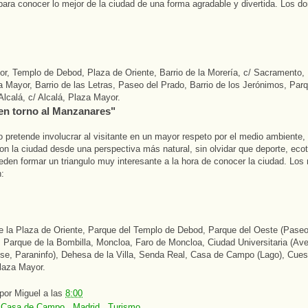
ara conocer lo mejor de la ciudad de una forma agradable y divertida. Los d
r, Templo de Debod, Plaza de Oriente, Barrio de la Morería, c/ Sacramento, 
za Mayor, Barrio de las Letras, Paseo del Prado, Barrio de los Jerónimos, Parq
Alcalá, c/ Alcalá, Plaza Mayor.
 en torno al Manzanares"
do pretende involucrar al visitante en un mayor respeto por el medio ambiente
on la ciudad desde una perspectiva más natural, sin olvidar que deporte, eco
ueden formar un triangulo muy interesante a la hora de conocer la ciudad. Los
h:
e la Plaza de Oriente, Parque del Templo de Debod, Parque del Oeste (Pase
Parque de la Bombilla, Moncloa, Faro de Moncloa, Ciudad Universitaria (Ave
e, Paraninfo), Dehesa de la Villa, Senda Real, Casa de Campo (Lago), Cue
laza Mayor.
 por
Miguel
a las
8:00
:
Casa de Campo
,
Madrid
,
Turismo