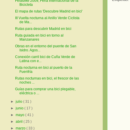
Festibike 2009, Feria Internacional de la
Bicicleta
El mapa de rutas 'Descubre Madrid en bici'
III Vuelta nocturna al Anillo Verde Ciclista
de Ma...
Rutas para descubrir Madrid en bici
Ruta guiada en bici en torno al
Manzanares
Obras en el entorno del puente de San
Isidro. Agos...
Conexión carril bici de Cuña Verde de
Latina con e...
Ruta nocturna en bici al puerto de la
Fuenfría
Rutas nocturnas en bici, el frescor de las
noches ...
Guías para comprar una bici plegable,
eléctrica o ...
►
julio
( 31 )
►
junio
( 17 )
►
mayo
( 41 )
►
abril
( 25 )
►
marzo
( 33 )