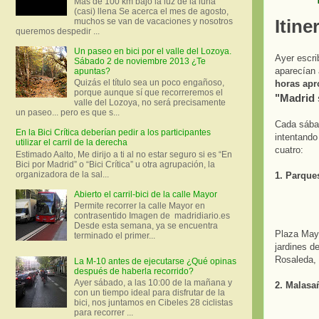
Más de 100 km bajo la luz de la luna
(casi) llena Se acerca el mes de agosto,
Itine
muchos se van de vacaciones y nosotros
queremos despedir ...
Un paseo en bici por el valle del Lozoya.
Ayer escri
Sábado 2 de noviembre 2013 ¿Te
aparecían 
apuntas?
Quizás el título sea un poco engañoso,
horas ap
porque aunque sí que recorreremos el
"Madrid 
valle del Lozoya, no será precisamente
un paseo... pero es que s...
Cada sábad
En la Bici Crítica deberían pedir a los participantes
intentando
utilizar el carril de la derecha
cuatro:
Estimado Aalto, Me dirijo a ti al no estar seguro si es “En
Bici por Madrid” o “Bici Crítica” u otra agrupación, la
organizadora de la sal...
1. Parques
Abierto el carril-bici de la calle Mayor
Permite recorrer la calle Mayor en
contrasentido Imagen de madridiario.es
Desde esta semana, ya se encuentra
Plaza Mayo
terminado el primer...
jardines d
Rosaleda,
La M-10 antes de ejecutarse ¿Qué opinas
después de haberla recorrido?
Ayer sábado, a las 10:00 de la mañana y
2. Malasa
con un tiempo ideal para disfrutar de la
bici, nos juntamos en Cibeles 28 ciclistas
para recorrer ...