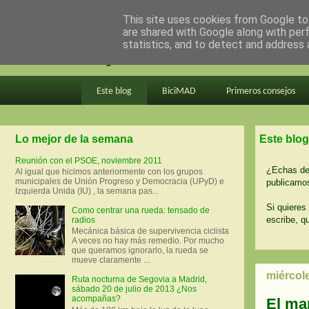
This site uses cookies from Google to 
are shared with Google along with per
en bici por madrid
statistics, and to detect and address 
Este blog
BiciMAD
Primeros consejos
Lo mejor de la semana
Este blog
Reunión con el PSOE, noviembre 2011
¿Echas de 
Al igual que hicimos anteriormente con los grupos
municipales de Unión Progreso y Democracia (UPyD) e
publicamos
Izquierda Unida (IU) , la semana pas...
Si quieres 
Como centrar una rueda: tensado de
escribe, q
radios
Mecánica básica de supervivencia ciclista
A veces no hay más remedio. Por mucho
que queramos ignorarlo, la rueda se
mueve claramente ...
miércol
Ruta nocturna de Segovia a Madrid,
sábado 20 de julio de 2013 ¿Nos
acompañas?
El ma