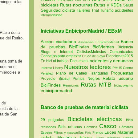
omingos a las
bicicletas
Rutas nocturnas
Rutas y KDDs
Salud
Seguridad ciclista
Talleres
Trial
Turismo
accidentes
intermodalidad
Iniciativas EnbiciporMadrid / EBxM
Plaza de la
ue del Retiro,
Acción ciudadana
Banco
Asociación EnBiciPorMadrid
de pruebas
BiciFindes
BiciViernes
Biciencia
Blogs e Internet
CiclistasMolestos
Comunicados
Consejos para empezar
Elecciones2015
Cruce de Goya
Incidentes y denuncias
, una toma de
En bici al trabajo
Encuestas
Nuestros lectores
turismo e
Informe Liberty
PMUS Centro
 miércoles a
Propuestas
Plano de Calles Tranquilas
Peráltez
Relato usuario
Proyecto Bicisur
Puntos Negros
Rutas MTB
BiciFindes
Reuniones
biciactivismo
enbicipormadrid
o de
Banco de pruebas de material ciclista
nida de la
sta de San
Bicicletas eléctricas
29 pulgadas
Bicis
Casco
Bicis urbanas
reclinadas
Cambios
Cámaras
Luces
Material
Espejos
Filtros y mascarillas
Frenos
Fixie
ciclista
Mecánica básica
Sillas infantiles
Sillines