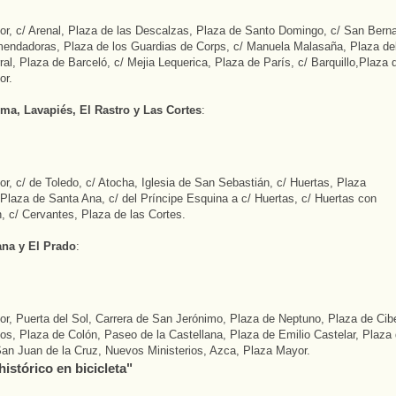
r, c/ Arenal, Plaza de las Descalzas, Plaza de Santo Domingo, c/ San Bern
endadoras, Plaza de los Guardias de Corps, c/ Manuela Malasaña, Plaza de
ral, Plaza de Barceló, c/ Mejia Lequerica, Plaza de París, c/ Barquillo,Plaza
or.
oma, Lavapiés, El Rastro y Las Cortes
:
r, c/ de Toledo, c/ Atocha, Iglesia de San Sebastián, c/ Huertas, Plaza
 Plaza de Santa Ana, c/ del Príncipe Esquina a c/ Huertas, c/ Huertas con
n, c/ Cervantes, Plaza de las Cortes.
ana y El Prado
:
r, Puerta del Sol, Carrera de San Jerónimo, Plaza de Neptuno, Plaza de Cib
os, Plaza de Colón, Paseo de la Castellana, Plaza de Emilio Castelar, Plaza
an Juan de la Cruz, Nuevos Ministerios, Azca, Plaza Mayor.
istórico en bicicleta"