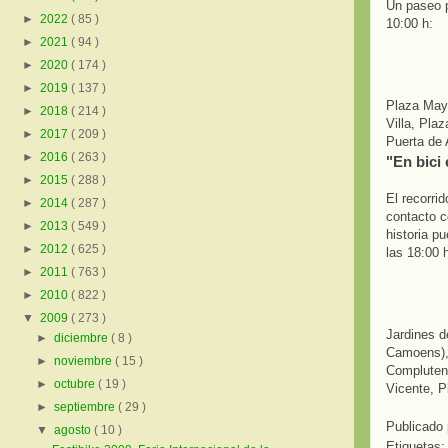
Un paseo p
►
2022
( 85 )
10:00 h:
►
2021
( 94 )
►
2020
( 174 )
►
2019
( 137 )
Plaza Mayo
►
2018
( 214 )
Villa, Pla
►
2017
( 209 )
Puerta de 
►
2016
( 263 )
"En bici
►
2015
( 288 )
El recorri
►
2014
( 287 )
contacto c
►
2013
( 549 )
historia p
►
2012
( 625 )
las 18:00 
►
2011
( 763 )
►
2010
( 822 )
▼
2009
( 273 )
Jardines d
►
diciembre
( 8 )
Camoens), 
►
noviembre
( 15 )
Complutens
►
octubre
( 19 )
Vicente, P
►
septiembre
( 29 )
Publicado
▼
agosto
( 10 )
Etiquetas