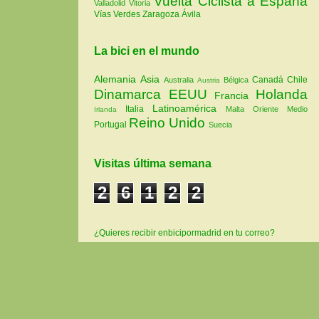
Vuelta Ciclista a España
Valladolid
Vitoria
Vías Verdes
Zaragoza
Ávila
La bici en el mundo
Alemania
Asia
Canadá
Chile
Australia
Bélgica
Austria
Dinamarca
EEUU
Holanda
Francia
Latinoamérica
Italia
Malta
Oriente Medio
Irlanda
Reino Unido
Portugal
Suecia
Visitas última semana
2
6
1
2
2
¿Quieres recibir enbicipormadrid en tu correo?