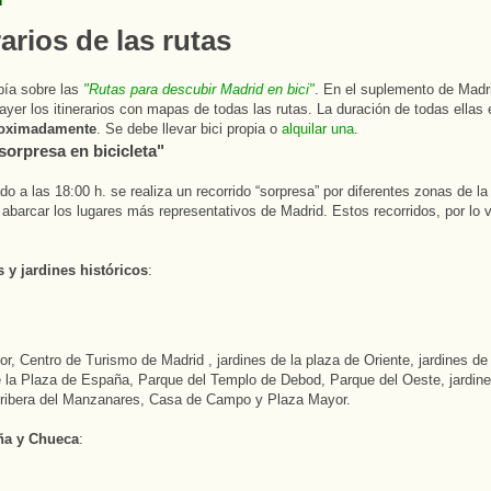
rarios de las rutas
bía sobre las
"Rutas para descubir Madrid en bici"
. En el suplemento de Mad
ayer los itinerarios con mapas de todas las rutas. La duración de todas ellas
roximadamente
. Se debe llevar bici propia o
alquilar una
.
sorpresa en bicicleta"
o a las 18:00 h. se realiza un recorrido “sorpresa” por diferentes zonas de la
 abarcar los lugares más representativos de Madrid. Estos recorridos, por lo v
 y jardines históricos
:
r, Centro de Turismo de Madrid , jardines de la plaza de Oriente, jardines de 
e la Plaza de España, Parque del Templo de Debod, Parque del Oeste, jardine
 ribera del Manzanares, Casa de Campo y Plaza Mayor.
ña y Chueca
: