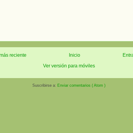
más reciente
Inicio
Entr
Ver versión para móviles
Suscribirse a:
Enviar comentarios ( Atom )