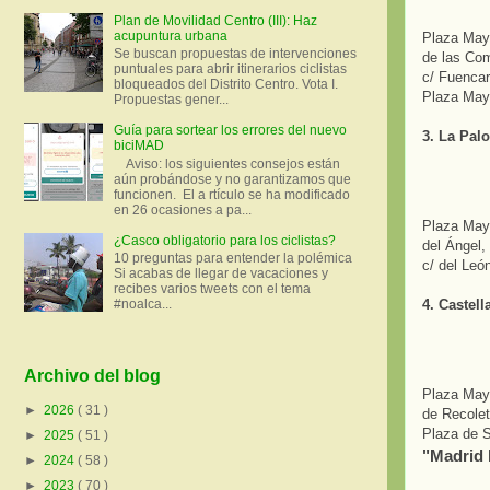
Plan de Movilidad Centro (III): Haz
acupuntura urbana
Plaza Mayo
Se buscan propuestas de intervenciones
de las Com
puntuales para abrir itinerarios ciclistas
c/ Fuencar
bloqueados del Distrito Centro. Vota I.
Plaza May
Propuestas gener...
Guía para sortear los errores del nuevo
3. La Pal
biciMAD
Aviso: los siguientes consejos están
aún probándose y no garantizamos que
funcionen. El a rtículo se ha modificado
en 26 ocasiones a pa...
Plaza Mayo
¿Casco obligatorio para los ciclistas?
del Ángel,
10 preguntas para entender la polémica
c/ del Leó
Si acabas de llegar de vacaciones y
recibes varios tweets con el tema
4. Castell
#noalca...
Archivo del blog
Plaza Mayo
►
2026
( 31 )
de Recolet
Plaza de S
►
2025
( 51 )
"Madrid h
►
2024
( 58 )
►
2023
( 70 )