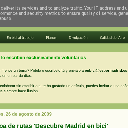
deliver its services and to analyze traffic. Your IP address and 
formance and security metrics to ensure quality of service, gen
abuse.
En bici al trabajo
Planos
Divulgación
Calidad del Aire
 lo escriben exclusivamente voluntarios
menos un tema? Pídelo o escríbelo tú y enviálo a
enbici@espormadrid.es
 en un par de días.
colaborar sin escribir o si te ha gustado un artículo, puedes invitar a una cañ
ue siempre hace ilusión.
es, 26 de agosto de 2009
pa de rutas 'Descubre Madrid en bici'