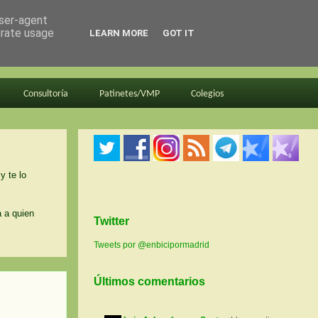
user-agent
erate usage
LEARN MORE
GOT IT
Consultoría
Patinetes/VMP
Colegios
y te lo
a a quien
Twitter
Tweets por @enbicipormadrid
Últimos comentarios