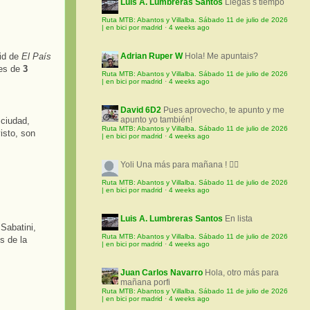
Luis A. Lumbreras Santos
Llegas s tiempo
Ruta MTB: Abantos y Villalba. Sábado 11 de julio de 2026
| en bici por madrid
·
4 weeks ago
rid de
El País
Adrian Ruper W
Hola! Me apuntais?
 es de
3
Ruta MTB: Abantos y Villalba. Sábado 11 de julio de 2026
| en bici por madrid
·
4 weeks ago
David 6D2
Pues aprovecho, te apunto y me
apunto yo también!
 ciudad,
Ruta MTB: Abantos y Villalba. Sábado 11 de julio de 2026
isto, son
| en bici por madrid
·
4 weeks ago
Yoli
Una más para mañana ! 🚵‍♀️
Ruta MTB: Abantos y Villalba. Sábado 11 de julio de 2026
| en bici por madrid
·
4 weeks ago
Luis A. Lumbreras Santos
En lista
Sabatini,
Ruta MTB: Abantos y Villalba. Sábado 11 de julio de 2026
s de la
| en bici por madrid
·
4 weeks ago
Juan Carlos Navarro
Hola, otro más para
mañana porfi
Ruta MTB: Abantos y Villalba. Sábado 11 de julio de 2026
| en bici por madrid
·
4 weeks ago