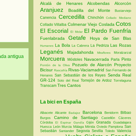
Alcalá de Henares
Alcobendas
Alcorcón
Aranjuez
Boadilla del Monte
Bustarviejo
Cercedilla
Canencia
Chinchón
Collado Mediano
Cotos
Colmenar Viejo
Coslada
Collado Villalba
El Escorial
El Pardo
Fuenfría
El Molar
Getafe
Fuenlabrada
Hoya de San Blas
La Bola
Las Rozas
La Pedriza
La Cabrera
Humanes
Leganés
Majadahonda
Moralzarzal
Miraflores
ada antigua
Morcuera
Navacerrada
Pinto
Móstoles
Parla
Pozuelo de Alarcón
Proyecto
Pontón de la Oliva
Bicisur
Rivas-Vaciamadrid
San Fernando de
Rascafría
Senda Real
San Sebastián de los Reyes
Henares
GR-124
Torrejón de Ardoz
Soto del Real
Torrelaguna
Tres Cantos
Transcam
La bici en España
Barcelona
Bilbao
Albacete
Alicante
Benidorm
Badajoz
Camino de Santiago
Burgos
Castellón
Cáceres
Granada
Córdoba
Gijón
Guadalajara
El Espinar
Gandía
San
Huesca
León
Murcia
Málaga
Mérida
Oviedo
Pamplona
Sebastián
Segovia
Sevilla
Valencia
Santander
Toledo