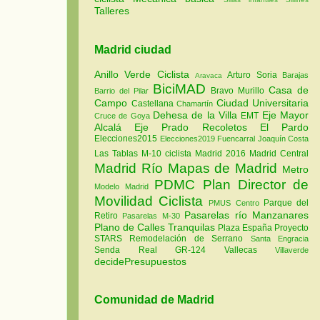
Talleres
Madrid ciudad
Anillo Verde Ciclista
Arturo Soria
Barajas
Aravaca
BiciMAD
Casa de
Bravo Murillo
Barrio del Pilar
Campo
Ciudad Universitaria
Castellana
Chamartín
Dehesa de la Villa
Eje Mayor
EMT
Cruce de Goya
Alcalá
Eje Prado Recoletos
El Pardo
Elecciones2015
Elecciones2019
Fuencarral
Joaquín Costa
Las Tablas
M-10 ciclista
Madrid 2016
Madrid Central
Madrid Río
Mapas de Madrid
Metro
PDMC Plan Director de
Modelo Madrid
Movilidad Ciclista
Parque del
PMUS Centro
Pasarelas río Manzanares
Retiro
Pasarelas M-30
Plano de Calles Tranquilas
Plaza España
Proyecto
STARS
Remodelación de Serrano
Santa Engracia
Senda Real GR-124
Vallecas
Villaverde
decidePresupuestos
Comunidad de Madrid