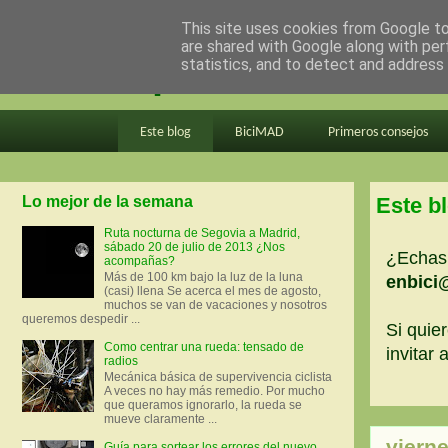
This site uses cookies from Google to 
are shared with Google along with per
en bici por madrid
statistics, and to detect and address
Este blog
BiciMAD
Primeros consejos
Lo mejor de la semana
Este b
Ruta nocturna de Segovia a Madrid,
sábado 20 de julio de 2013 ¿Nos
¿Echas 
acompañas?
Más de 100 km bajo la luz de la luna
enbici
(casi) llena Se acerca el mes de agosto,
muchos se van de vacaciones y nosotros
queremos despedir ...
Si quier
Como centrar una rueda: tensado de
invitar
radios
Mecánica básica de supervivencia ciclista
A veces no hay más remedio. Por mucho
que queramos ignorarlo, la rueda se
mueve claramente ...
viern
Guía para sortear los errores del nuevo