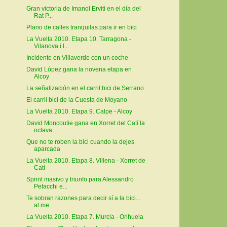
Gran victoria de Imanol Erviti en el día del
Rat P...
Plano de calles tranquilas para ir en bici
La Vuelta 2010. Etapa 10. Tarragona -
Vilanova i l...
Incidente en Villaverde con un coche
David López gana la novena etapa en
Alcoy
La señalización en el carril bici de Serrano
El carril bici de la Cuesta de Moyano
La Vuelta 2010. Etapa 9. Calpe - Alcoy
David Moncoutie gana en Xorret del Catí la
octava ...
Que no te roben la bici cuando la dejes
aparcada
La Vuelta 2010. Etapa 8. Villena - Xorret de
Catí
Sprint masivo y triunfo para Alessandro
Petacchi e...
Te sobran razones para decir sí a la bici...
al me...
La Vuelta 2010. Etapa 7. Murcia - Orihuela