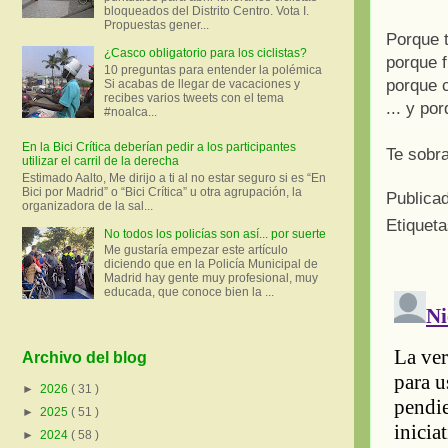
bloqueados del Distrito Centro. Vota I.
Propuestas gener...
Porque t
¿Casco obligatorio para los ciclistas?
porque f
10 preguntas para entender la polémica
porque c
Si acabas de llegar de vacaciones y
recibes varios tweets con el tema
... y po
#noalca...
En la Bici Crítica deberían pedir a los participantes
Te sobra
utilizar el carril de la derecha
Estimado Aalto, Me dirijo a ti al no estar seguro si es “En
Bici por Madrid” o “Bici Crítica” u otra agrupación, la
Publica
organizadora de la sal...
Etiquet
No todos los policías son así... por suerte
Me gustaría empezar este artículo
diciendo que en la Policía Municipal de
Madrid hay gente muy profesional, muy
educada, que conoce bien la ...
Archivo del blog
►
2026
( 31 )
►
2025
( 51 )
►
2024
( 58 )