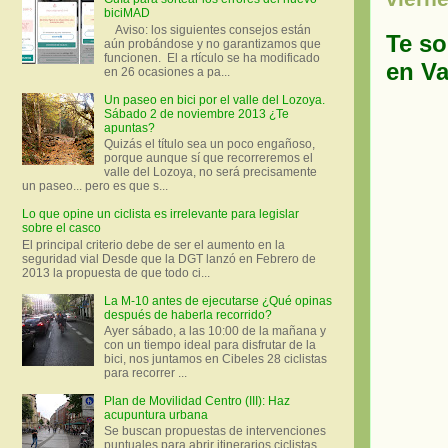
biciMAD
Aviso: los siguientes consejos están
Te so
aún probándose y no garantizamos que
funcionen. El a rtículo se ha modificado
en Va
en 26 ocasiones a pa...
Un paseo en bici por el valle del Lozoya.
Sábado 2 de noviembre 2013 ¿Te
apuntas?
Quizás el título sea un poco engañoso,
porque aunque sí que recorreremos el
valle del Lozoya, no será precisamente
un paseo... pero es que s...
Lo que opine un ciclista es irrelevante para legislar
sobre el casco
El principal criterio debe de ser el aumento en la
seguridad vial Desde que la DGT lanzó en Febrero de
2013 la propuesta de que todo ci...
La M-10 antes de ejecutarse ¿Qué opinas
después de haberla recorrido?
Ayer sábado, a las 10:00 de la mañana y
con un tiempo ideal para disfrutar de la
bici, nos juntamos en Cibeles 28 ciclistas
para recorrer ...
Plan de Movilidad Centro (III): Haz
acupuntura urbana
Se buscan propuestas de intervenciones
puntuales para abrir itinerarios ciclistas