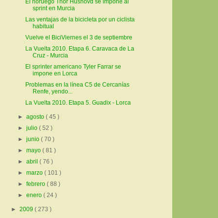
El noruego Thor Hushovd se impone al
sprint en Murcia
Las ventajas de la bicicleta por un ciclista
habitual
Vuelve el BiciViernes el 3 de septiembre
La Vuelta 2010. Etapa 6. Caravaca de La
Cruz - Murcia
El sprinter americano Tyler Farrar se
impone en Lorca
Problemas en la línea C5 de Cercanías
Renfe, yendo...
La Vuelta 2010. Etapa 5. Guadix - Lorca
►
agosto
( 45 )
►
julio
( 52 )
►
junio
( 70 )
►
mayo
( 81 )
►
abril
( 76 )
►
marzo
( 101 )
►
febrero
( 88 )
►
enero
( 24 )
►
2009
( 273 )