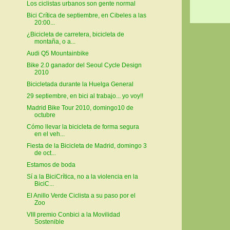
Los ciclistas urbanos son gente normal
Bici Crítica de septiembre, en Cibeles a las
20:00...
¿Bicicleta de carretera, bicicleta de
montaña, o a...
Audi Q5 Mountainbike
Bike 2.0 ganador del Seoul Cycle Design
2010
Bicicletada durante la Huelga General
29 septiembre, en bici al trabajo... yo voy!!
Madrid Bike Tour 2010, domingo10 de
octubre
Cómo llevar la bicicleta de forma segura
en el veh...
Fiesta de la Bicicleta de Madrid, domingo 3
de oct...
Estamos de boda
Sí a la BiciCrítica, no a la violencia en la
BiciC...
El Anillo Verde Ciclista a su paso por el
Zoo
VIII premio Conbici a la Movilidad
Sostenible