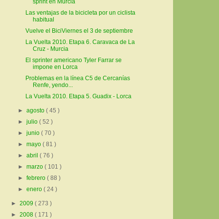
sprint en Murcia
Las ventajas de la bicicleta por un ciclista
habitual
Vuelve el BiciViernes el 3 de septiembre
La Vuelta 2010. Etapa 6. Caravaca de La
Cruz - Murcia
El sprinter americano Tyler Farrar se
impone en Lorca
Problemas en la línea C5 de Cercanías
Renfe, yendo...
La Vuelta 2010. Etapa 5. Guadix - Lorca
►
agosto
( 45 )
►
julio
( 52 )
►
junio
( 70 )
►
mayo
( 81 )
►
abril
( 76 )
►
marzo
( 101 )
►
febrero
( 88 )
►
enero
( 24 )
►
2009
( 273 )
►
2008
( 171 )