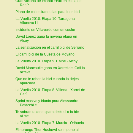
Gran victoria de Imanol Erviti en el día del
Rat P...
Plano de calles tranquilas para ir en bici
La Vuelta 2010. Etapa 10. Tarragona -
Vilanova i l...
Incidente en Villaverde con un coche
David López gana la novena etapa en
Alcoy
La señalización en el carril bici de Serrano
El carril bici de la Cuesta de Moyano
La Vuelta 2010. Etapa 9. Calpe - Alcoy
David Moncoutie gana en Xorret del Catí la
octava ...
Que no te roben la bici cuando la dejes
aparcada
La Vuelta 2010. Etapa 8. Villena - Xorret de
Catí
Sprint masivo y triunfo para Alessandro
Petacchi e...
Te sobran razones para decir sí a la bici...
al me...
La Vuelta 2010. Etapa 7. Murcia - Orihuela
El noruego Thor Hushovd se impone al