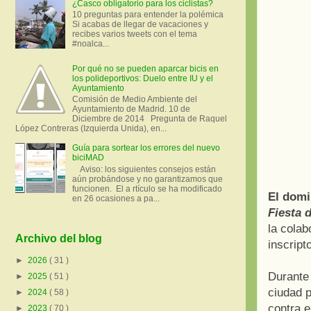
¿Casco obligatorio para los ciclistas?
10 preguntas para entender la polémica
Si acabas de llegar de vacaciones y
recibes varios tweets con el tema
#noalca...
Por qué no se pueden aparcar bicis en
los polideportivos: Duelo entre IU y el
Ayuntamiento
Comisión de Medio Ambiente del
Ayuntamiento de Madrid. 10 de
Diciembre de 2014 Pregunta de Raquel
López Contreras (Izquierda Unida), en...
Guía para sortear los errores del nuevo
biciMAD
Aviso: los siguientes consejos están
aún probándose y no garantizamos que
funcionen. El a rtículo se ha modificado
El domi
en 26 ocasiones a pa...
Fiesta d
la colab
Archivo del blog
inscript
►
2026
( 31 )
Durante 
►
2025
( 51 )
ciudad p
►
2024
( 58 )
contra e
►
2023
( 70 )