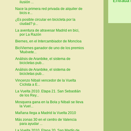
Entrada 
ilusión ...
Nace la primera red privada de alquiler de
bicis e...
¿Es posible circular en bicicleta por la
ciudad? p...
La aventura de atravesar Madrid en bici,
por La Razón
Biernes, en el Intercambiador de Moncloa
BiciViernes ganador de uno de los premios
'Muévete...
Análisis de Aranbike, el sistema de
bicicletas pub...
Análisis de Aranbike, el sistema de
bicicletas pub...
Vincenzo Nibali vencedor de la Vuelta
Ciclista a E...
La Vuelta 2010. Etapa 21. San Sebastián
de los Rey...
Mosquera gana en la Bola y Nibali se lleva
la Vuel...
Mañana llega a Madrid la Vuelta 2010
Más zonas 30 en el centro de Valencia
para ayudar ...
La Vuelta 2010. Etapa 20. San Martín de