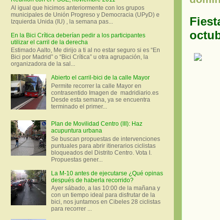
Al igual que hicimos anteriormente con los grupos
municipales de Unión Progreso y Democracia (UPyD) e
Fiest
Izquierda Unida (IU) , la semana pas...
octub
En la Bici Crítica deberían pedir a los participantes
utilizar el carril de la derecha
Estimado Aalto, Me dirijo a ti al no estar seguro si es “En
Bici por Madrid” o “Bici Crítica” u otra agrupación, la
organizadora de la sal...
Abierto el carril-bici de la calle Mayor
Permite recorrer la calle Mayor en
contrasentido Imagen de madridiario.es
Desde esta semana, ya se encuentra
terminado el primer...
Plan de Movilidad Centro (III): Haz
acupuntura urbana
Se buscan propuestas de intervenciones
puntuales para abrir itinerarios ciclistas
bloqueados del Distrito Centro. Vota I.
Propuestas gener...
La M-10 antes de ejecutarse ¿Qué opinas
después de haberla recorrido?
Ayer sábado, a las 10:00 de la mañana y
con un tiempo ideal para disfrutar de la
bici, nos juntamos en Cibeles 28 ciclistas
para recorrer ...