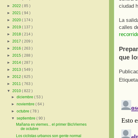
ciudad h
►
2022
( 85 )
►
2021
( 94 )
La salid
►
2020
( 174 )
calles 
►
2019
( 137 )
recorrid
►
2018
( 214 )
►
2017
( 209 )
Prepar
►
2016
( 263 )
►
2015
( 288 )
que lo
►
2014
( 287 )
►
2013
( 549 )
Publica
►
2012
( 625 )
Etiquet
►
2011
( 763 )
▼
2010
( 822 )
►
diciembre
( 53 )
►
noviembre
( 64 )
►
octubre
( 78 )
▼
septiembre
( 90 )
Mañana es viernes... el primer BiciViernes
de octubre
Los ciclistas urbanos son gente normal