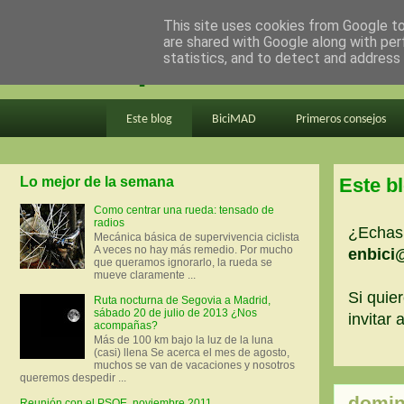
This site uses cookies from Google to 
are shared with Google along with per
en bici por madrid
statistics, and to detect and address
Este blog
BiciMAD
Primeros consejos
Lo mejor de la semana
Este b
Como centrar una rueda: tensado de
radios
¿Echas 
Mecánica básica de supervivencia ciclista
A veces no hay más remedio. Por mucho
enbici
que queramos ignorarlo, la rueda se
mueve claramente ...
Si quier
Ruta nocturna de Segovia a Madrid,
sábado 20 de julio de 2013 ¿Nos
invitar
acompañas?
Más de 100 km bajo la luz de la luna
(casi) llena Se acerca el mes de agosto,
muchos se van de vacaciones y nosotros
queremos despedir ...
domin
Reunión con el PSOE, noviembre 2011