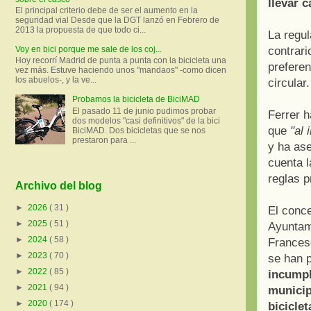
llevar c
El principal criterio debe de ser el aumento en la
seguridad vial Desde que la DGT lanzó en Febrero de
2013 la propuesta de que todo ci...
La regul
Voy en bici porque me sale de los coj...
contrari
Hoy recorrí Madrid de punta a punta con la bicicleta una
preferen
vez más. Estuve haciendo unos "mandaos" -como dicen
los abuelos-, y la ve...
circular.
Probamos la bicicleta de BiciMAD
El pasado 11 de junio pudimos probar
Ferrer h
dos modelos "casi definitivos" de la bici
que
"al 
BiciMAD. Dos bicicletas que se nos
prestaron para ...
y ha ase
cuenta 
reglas p
Archivo del blog
►
2026
( 31 )
El conce
►
2025
( 51 )
Ayuntam
►
2024
( 58 )
Frances
►
2023
( 70 )
se han 
►
2022
( 85 )
incumpl
►
2021
( 94 )
municip
►
2020
( 174 )
biciclet