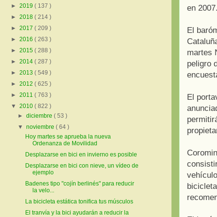
►
2019
( 137 )
en 2007
►
2018
( 214 )
►
2017
( 209 )
El baróm
►
2016
( 263 )
Cataluñ
►
2015
( 288 )
martes N
►
2014
( 287 )
peligro 
►
2013
( 549 )
encuest
►
2012
( 625 )
►
2011
( 763 )
El porta
▼
2010
( 822 )
anuncia
►
diciembre
( 53 )
permitir
▼
noviembre
( 64 )
propieta
Hoy martes se aprueba la nueva
Ordenanza de Movilidad
Coromin
Desplazarse en bici en invierno es posible
consisti
Desplazarse en bici con nieve, un vídeo de
ejemplo
vehículo
Badenes tipo "cojín berlinés" para reducir
biciclet
la velo...
recomen
La bicicleta estática tonifica tus músculos
El tranvía y la bici ayudarán a reducir la