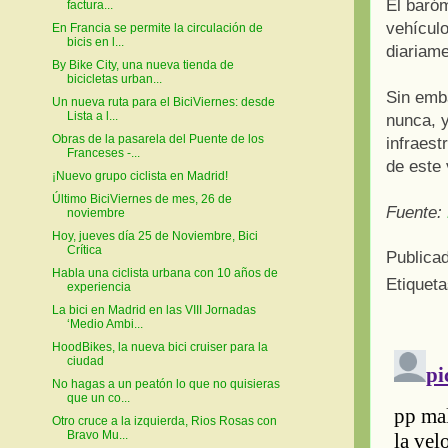
El baró
factura...
vehícul
En Francia se permite la circulación de
bicis en l...
diariam
By Bike City, una nueva tienda de
bicicletas urban...
Sin emba
Un nueva ruta para el BiciViernes: desde
Lista a l...
nunca, y
Obras de la pasarela del Puente de los
infraest
Franceses -...
de este 
¡Nuevo grupo ciclista en Madrid!
Último BiciViernes de mes, 26 de
Fuente:
noviembre
Hoy, jueves día 25 de Noviembre, Bici
Crítica
Publica
Habla una ciclista urbana con 10 años de
Etiquet
experiencia
La bici en Madrid en las VIII Jornadas
‘Medio Ambi...
HoodBikes, la nueva bici cruiser para la
ciudad
No hagas a un peatón lo que no quisieras
que un co...
Otro cruce a la izquierda, Rios Rosas con
Bravo Mu...