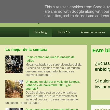
This site uses cookies from Google to 
are shared with Google along with per
en bici por madrid
statistics, and to detect and address
Este blog
BiciMAD
Primeros consejos
Lo mejor de la semana
Este b
Como centrar una rueda: tensado de
radios
¿Echas 
Mecánica básica de supervivencia ciclista
A veces no hay más remedio. Por mucho
enbici
que queramos ignorarlo, la rueda se
mueve claramente ...
Si quier
Un paseo en bici por el valle del Lozoya.
Sábado 2 de noviembre 2013 ¿Te
invitar
apuntas?
Quizás el título sea un poco engañoso,
porque aunque sí que recorreremos el
valle del Lozoya, no será precisamente
un paseo... pero es que s...
miérc
Guía para sortear los errores del nuevo