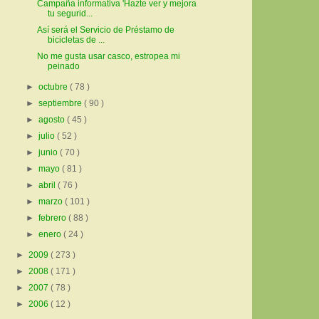
Campaña informativa 'Hazte ver y mejora
tu segurid...
Así será el Servicio de Préstamo de
bicicletas de ...
No me gusta usar casco, estropea mi
peinado
►
octubre
( 78 )
►
septiembre
( 90 )
►
agosto
( 45 )
►
julio
( 52 )
►
junio
( 70 )
►
mayo
( 81 )
►
abril
( 76 )
►
marzo
( 101 )
►
febrero
( 88 )
►
enero
( 24 )
►
2009
( 273 )
►
2008
( 171 )
►
2007
( 78 )
►
2006
( 12 )