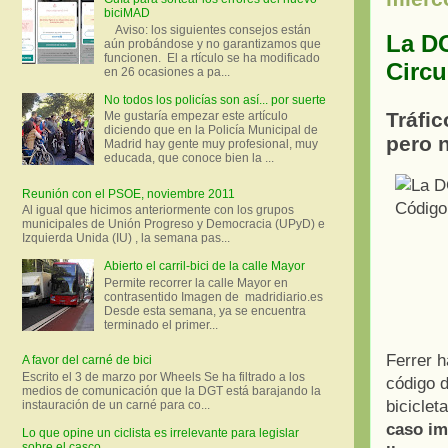
biciMAD
Aviso: los siguientes consejos están
La DG
aún probándose y no garantizamos que
funcionen. El a rtículo se ha modificado
Circu
en 26 ocasiones a pa...
No todos los policías son así... por suerte
Tráfi
Me gustaría empezar este artículo
diciendo que en la Policía Municipal de
pero n
Madrid hay gente muy profesional, muy
educada, que conoce bien la ...
Reunión con el PSOE, noviembre 2011
Al igual que hicimos anteriormente con los grupos
municipales de Unión Progreso y Democracia (UPyD) e
Izquierda Unida (IU) , la semana pas...
Abierto el carril-bici de la calle Mayor
Permite recorrer la calle Mayor en
contrasentido Imagen de madridiario.es
Desde esta semana, ya se encuentra
terminado el primer...
Ferrer h
A favor del carné de bici
Escrito el 3 de marzo por Wheels Se ha filtrado a los
código d
medios de comunicación que la DGT está barajando la
biciclet
instauración de un carné para co...
caso imp
Lo que opine un ciclista es irrelevante para legislar
sobre el casco