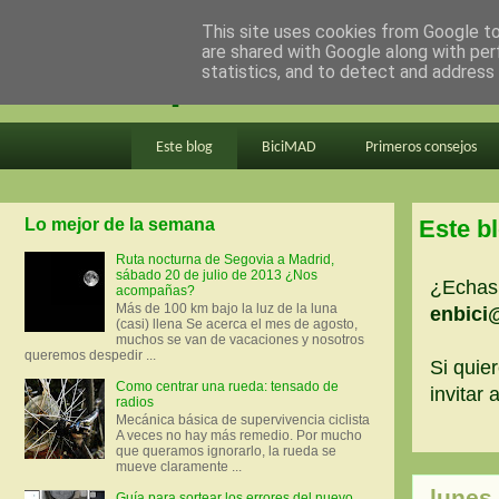
This site uses cookies from Google to 
are shared with Google along with per
en bici por madrid
statistics, and to detect and address
Este blog
BiciMAD
Primeros consejos
Lo mejor de la semana
Este b
Ruta nocturna de Segovia a Madrid,
sábado 20 de julio de 2013 ¿Nos
¿Echas 
acompañas?
Más de 100 km bajo la luz de la luna
enbici
(casi) llena Se acerca el mes de agosto,
muchos se van de vacaciones y nosotros
queremos despedir ...
Si quier
Como centrar una rueda: tensado de
invitar
radios
Mecánica básica de supervivencia ciclista
A veces no hay más remedio. Por mucho
que queramos ignorarlo, la rueda se
mueve claramente ...
lunes
Guía para sortear los errores del nuevo