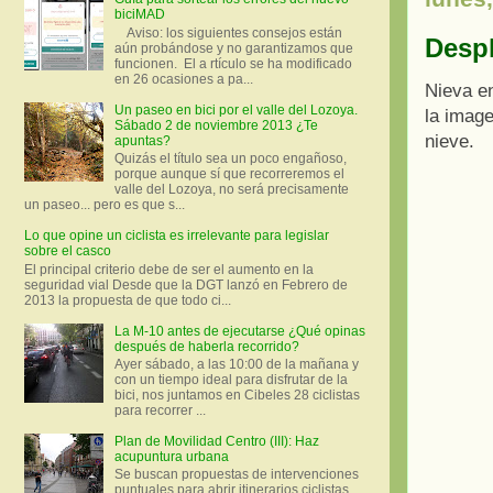
biciMAD
Aviso: los siguientes consejos están
Despl
aún probándose y no garantizamos que
funcionen. El a rtículo se ha modificado
en 26 ocasiones a pa...
Nieva en
Un paseo en bici por el valle del Lozoya.
la imag
Sábado 2 de noviembre 2013 ¿Te
nieve.
apuntas?
Quizás el título sea un poco engañoso,
porque aunque sí que recorreremos el
valle del Lozoya, no será precisamente
un paseo... pero es que s...
Lo que opine un ciclista es irrelevante para legislar
sobre el casco
El principal criterio debe de ser el aumento en la
seguridad vial Desde que la DGT lanzó en Febrero de
2013 la propuesta de que todo ci...
La M-10 antes de ejecutarse ¿Qué opinas
después de haberla recorrido?
Ayer sábado, a las 10:00 de la mañana y
con un tiempo ideal para disfrutar de la
bici, nos juntamos en Cibeles 28 ciclistas
para recorrer ...
Plan de Movilidad Centro (III): Haz
acupuntura urbana
Se buscan propuestas de intervenciones
puntuales para abrir itinerarios ciclistas