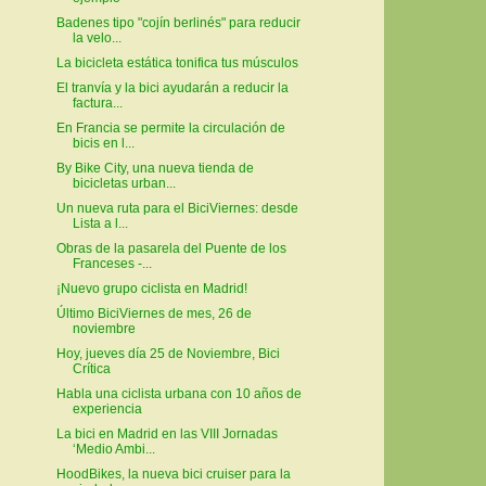
Badenes tipo "cojín berlinés" para reducir
la velo...
La bicicleta estática tonifica tus músculos
El tranvía y la bici ayudarán a reducir la
factura...
En Francia se permite la circulación de
bicis en l...
By Bike City, una nueva tienda de
bicicletas urban...
Un nueva ruta para el BiciViernes: desde
Lista a l...
Obras de la pasarela del Puente de los
Franceses -...
¡Nuevo grupo ciclista en Madrid!
Último BiciViernes de mes, 26 de
noviembre
Hoy, jueves día 25 de Noviembre, Bici
Crítica
Habla una ciclista urbana con 10 años de
experiencia
La bici en Madrid en las VIII Jornadas
‘Medio Ambi...
HoodBikes, la nueva bici cruiser para la