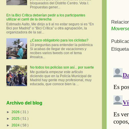
bloqueados del Distrito Centro. Vota I.
Propuestas gener...
En la Bici Crítica deberían pedir a los participantes
utilizar el carril de la derecha
Relacio
Estimado Aalto, Me dirijo a ti al no estar seguro si es “En
Moverse 
Bici por Madrid” o “Bici Crítica” u otra agrupación, la
organizadora de la sal...
¿Casco obligatorio para los ciclistas?
Publica
10 preguntas para entender la polémica
Etiquet
Si acabas de llegar de vacaciones y
recibes varios tweets con el tema
#noalca...
No todos los policías son así... por suerte
Me gustaría empezar este artículo
diciendo que en la Policía Municipal de
Madrid hay gente muy profesional, muy
educada, que conoce bien la ...
Archivo del blog
►
2026
( 31 )
►
2025
( 51 )
►
2024
( 58 )