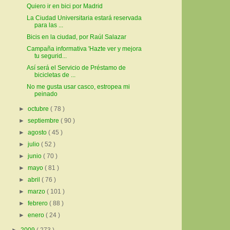
Quiero ir en bici por Madrid
La Ciudad Universitaria estará reservada
para las ...
Bicis en la ciudad, por Raúl Salazar
Campaña informativa 'Hazte ver y mejora
tu segurid...
Así será el Servicio de Préstamo de
bicicletas de ...
No me gusta usar casco, estropea mi
peinado
►
octubre
( 78 )
►
septiembre
( 90 )
►
agosto
( 45 )
►
julio
( 52 )
►
junio
( 70 )
►
mayo
( 81 )
►
abril
( 76 )
►
marzo
( 101 )
►
febrero
( 88 )
►
enero
( 24 )