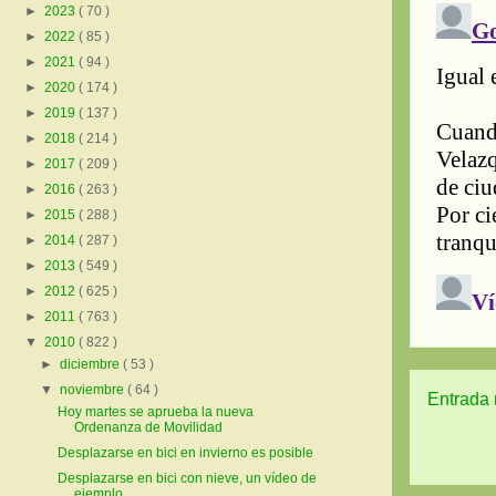
►
2023
( 70 )
►
2022
( 85 )
►
2021
( 94 )
►
2020
( 174 )
►
2019
( 137 )
►
2018
( 214 )
►
2017
( 209 )
►
2016
( 263 )
►
2015
( 288 )
►
2014
( 287 )
►
2013
( 549 )
►
2012
( 625 )
►
2011
( 763 )
▼
2010
( 822 )
►
diciembre
( 53 )
▼
noviembre
( 64 )
Entrada 
Hoy martes se aprueba la nueva
Ordenanza de Movilidad
Desplazarse en bici en invierno es posible
Desplazarse en bici con nieve, un vídeo de
ejemplo