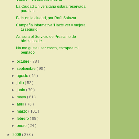
La Ciudad Universitaria estará reservada
para las ...
Bicis en la ciudad, por Raúl Salazar
Campaña informativa 'Hazte ver y mejora
tu segurid...
Así será el Servicio de Préstamo de
bicicletas de ...
No me gusta usar casco, estropea mi
peinado
►
octubre
( 78 )
►
septiembre
( 90 )
►
agosto
( 45 )
►
julio
( 52 )
►
junio
( 70 )
►
mayo
( 81 )
►
abril
( 76 )
►
marzo
( 101 )
►
febrero
( 88 )
►
enero
( 24 )
►
2009
( 273 )