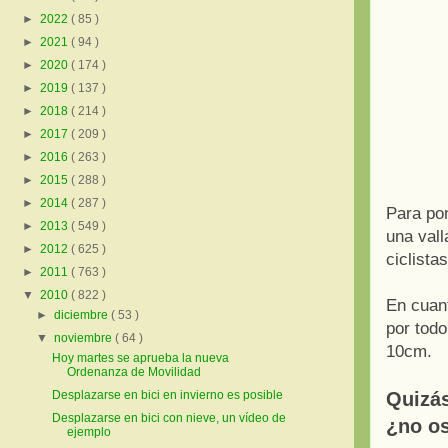
►
2022
( 85 )
►
2021
( 94 )
►
2020
( 174 )
►
2019
( 137 )
►
2018
( 214 )
►
2017
( 209 )
►
2016
( 263 )
►
2015
( 288 )
►
2014
( 287 )
Para po
►
2013
( 549 )
una vall
►
2012
( 625 )
ciclista
►
2011
( 763 )
▼
2010
( 822 )
En cuant
►
diciembre
( 53 )
por todo
▼
noviembre
( 64 )
10cm.
Hoy martes se aprueba la nueva
Ordenanza de Movilidad
Quizás
Desplazarse en bici en invierno es posible
Desplazarse en bici con nieve, un vídeo de
¿no o
ejemplo