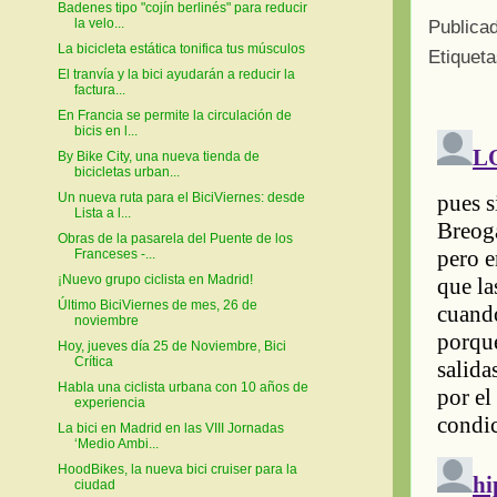
Badenes tipo "cojín berlinés" para reducir
la velo...
Publica
La bicicleta estática tonifica tus músculos
Etiquet
El tranvía y la bici ayudarán a reducir la
factura...
En Francia se permite la circulación de
bicis en l...
By Bike City, una nueva tienda de
bicicletas urban...
Un nueva ruta para el BiciViernes: desde
Lista a l...
Obras de la pasarela del Puente de los
Franceses -...
¡Nuevo grupo ciclista en Madrid!
Último BiciViernes de mes, 26 de
noviembre
Hoy, jueves día 25 de Noviembre, Bici
Crítica
Habla una ciclista urbana con 10 años de
experiencia
La bici en Madrid en las VIII Jornadas
‘Medio Ambi...
HoodBikes, la nueva bici cruiser para la
ciudad