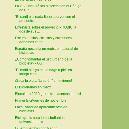
La DGT incluirá las bicicletas en el Código
de Cir...
"El carril bici nada tiene que ver con el
presente...
Entrevista sobre el proyecto PROBICI a
dos de sus ...
Excursionistas, ciclistas y cazadores
debemos comp...
España necesita un registro nacional de
bicicletas
¿Cómo fomentar el uso urbano de la
bicicleta? - Gu...
"El carril bici yo me lo hago a pie" en
larioja.com
¡Saca tu bici... "también" en invierno!
El BiciViernes en Neox
Biocultura 2010 gratis si te acercas en bici
Primer BiciViernes de noviembre
Localizador de aparcamientos de
bicicletas
Bicis gratis para los estudiantes
universitarios s...
Quiero ir en bici por Madrid