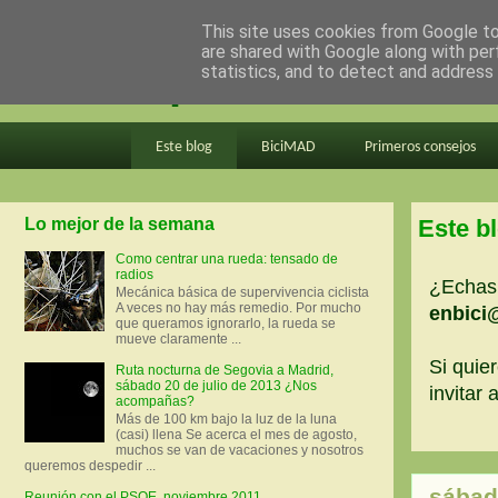
This site uses cookies from Google to 
are shared with Google along with per
en bici por madrid
statistics, and to detect and address
Este blog
BiciMAD
Primeros consejos
Lo mejor de la semana
Este b
Como centrar una rueda: tensado de
radios
¿Echas 
Mecánica básica de supervivencia ciclista
A veces no hay más remedio. Por mucho
enbici
que queramos ignorarlo, la rueda se
mueve claramente ...
Si quier
Ruta nocturna de Segovia a Madrid,
sábado 20 de julio de 2013 ¿Nos
invitar
acompañas?
Más de 100 km bajo la luz de la luna
(casi) llena Se acerca el mes de agosto,
muchos se van de vacaciones y nosotros
queremos despedir ...
sábad
Reunión con el PSOE, noviembre 2011