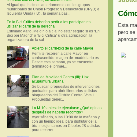
Al igual que hicimos anteriormente con los grupos
municipales de Unión Progreso y Democracia (UPyD) e
Cómo
Izquierda Unida (IU) , la semana pas...
En la Bici Crítica deberían pedir a los participantes
Esta ma
utilizar el carril de la derecha
Estimado Aalto, Me dirijo a ti al no estar seguro si es “En
pero se 
Bici por Madrid” o “Bici Crítica” u otra agrupación, la
aparcami
organizadora de la sal...
Abierto el carril-bici de la calle Mayor
Permite recorrer la calle Mayor en
contrasentido Imagen de madridiario.es
Desde esta semana, ya se encuentra
terminado el primer...
Plan de Movilidad Centro (III): Haz
acupuntura urbana
Se buscan propuestas de intervenciones
puntuales para abrir itinerarios ciclistas
bloqueados del Distrito Centro. Vota I.
Propuestas gener...
La M-10 antes de ejecutarse ¿Qué opinas
después de haberla recorrido?
Ayer sábado, a las 10:00 de la mañana y
con un tiempo ideal para disfrutar de la
bici, nos juntamos en Cibeles 28 ciclistas
para recorrer ...