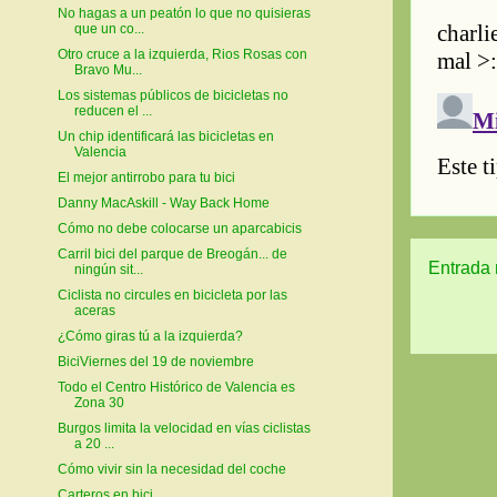
No hagas a un peatón lo que no quisieras
que un co...
Otro cruce a la izquierda, Rios Rosas con
Bravo Mu...
Los sistemas públicos de bicicletas no
reducen el ...
Un chip identificará las bicicletas en
Valencia
El mejor antirrobo para tu bici
Danny MacAskill - Way Back Home
Cómo no debe colocarse un aparcabicis
Carril bici del parque de Breogán... de
Entrada 
ningún sit...
Ciclista no circules en bicicleta por las
aceras
¿Cómo giras tú a la izquierda?
BiciViernes del 19 de noviembre
Todo el Centro Histórico de Valencia es
Zona 30
Burgos limita la velocidad en vías ciclistas
a 20 ...
Cómo vivir sin la necesidad del coche
Carteros en bici