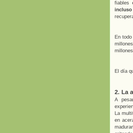
fiables
inclus
recuper
En todo 
millone
millones
El día q
2. La 
A pesa
experie
La mult
en acer
maduran