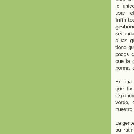
lo únic
usar 
infin
gesti
secunda
a las g
tiene q
pocos c
que la 
normal 
En una 
que los
expandi
verde, 
nuestro 
La gente
su ruti