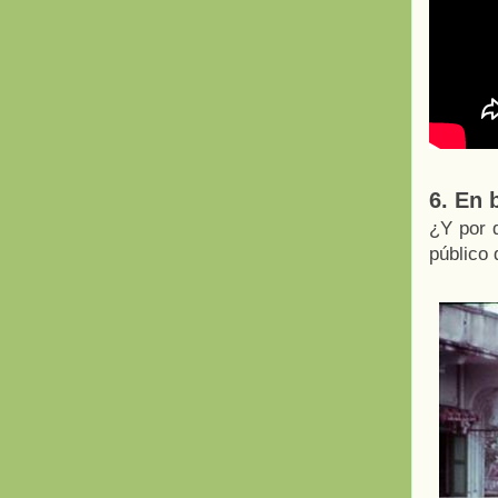
6. En 
¿Y por q
público 