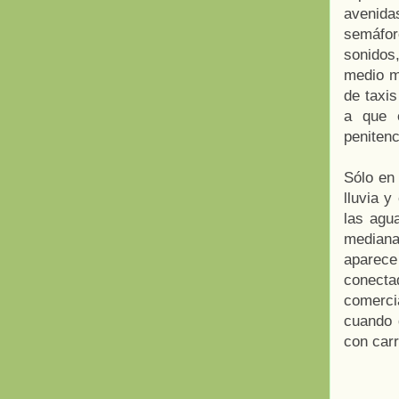
avenida
semáfor
sonidos
medio me
de taxi
a que 
penitenc
Sólo en 
lluvia y
las agu
mediana
aparece
conect
comerci
cuando 
con carr