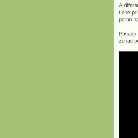
A difere
tiene pr
paran ha
Pasado 
zonas p