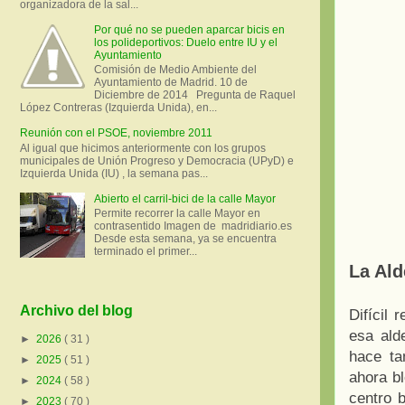
organizadora de la sal...
Por qué no se pueden aparcar bicis en
los polideportivos: Duelo entre IU y el
Ayuntamiento
Comisión de Medio Ambiente del
Ayuntamiento de Madrid. 10 de
Diciembre de 2014 Pregunta de Raquel
López Contreras (Izquierda Unida), en...
Reunión con el PSOE, noviembre 2011
Al igual que hicimos anteriormente con los grupos
municipales de Unión Progreso y Democracia (UPyD) e
Izquierda Unida (IU) , la semana pas...
Abierto el carril-bici de la calle Mayor
Permite recorrer la calle Mayor en
contrasentido Imagen de madridiario.es
Desde esta semana, ya se encuentra
terminado el primer...
La Ald
Archivo del blog
Difícil
esa ald
►
2026
( 31 )
hace ta
►
2025
( 51 )
ahora b
►
2024
( 58 )
centro b
►
2023
( 70 )