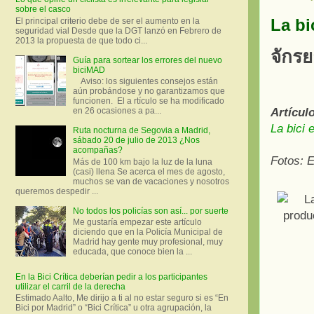
sobre el casco
La bi
El principal criterio debe de ser el aumento en la
seguridad vial Desde que la DGT lanzó en Febrero de
2013 la propuesta de que todo ci...
จักรย
Guía para sortear los errores del nuevo
biciMAD
Aviso: los siguientes consejos están
aún probándose y no garantizamos que
funcionen. El a rtículo se ha modificado
en 26 ocasiones a pa...
Artícul
La bici 
Ruta nocturna de Segovia a Madrid,
sábado 20 de julio de 2013 ¿Nos
acompañas?
Fotos: E
Más de 100 km bajo la luz de la luna
(casi) llena Se acerca el mes de agosto,
muchos se van de vacaciones y nosotros
queremos despedir ...
No todos los policías son así... por suerte
Me gustaría empezar este artículo
diciendo que en la Policía Municipal de
Madrid hay gente muy profesional, muy
educada, que conoce bien la ...
En la Bici Crítica deberían pedir a los participantes
utilizar el carril de la derecha
Estimado Aalto, Me dirijo a ti al no estar seguro si es “En
Bici por Madrid” o “Bici Crítica” u otra agrupación, la