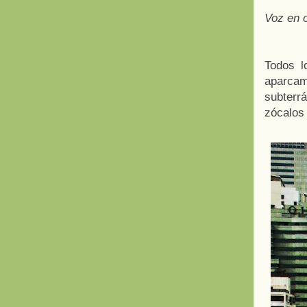
Voz en o
Todos l
aparcam
subterr
zócalos 