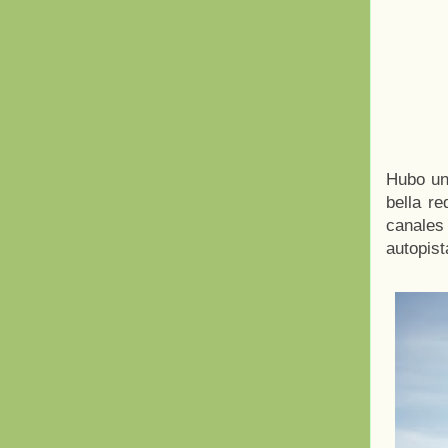
Hubo un
bella r
canales
autopist