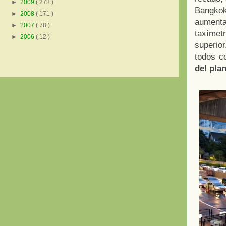
►
2009
( 273 )
Bangkok
►
2008
( 171 )
aumenta 
►
2007
( 78 )
taxímet
►
2006
( 12 )
superior
todos c
del pla