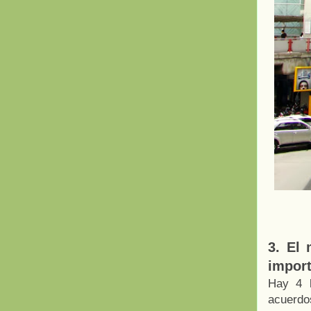
3. El 
impor
Hay 4 l
acuerdos