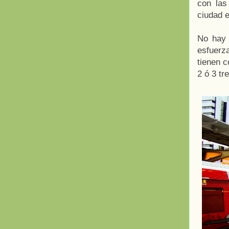
con las
ciudad 
No hay 
esfuerz
tienen 
2 ó 3 tr