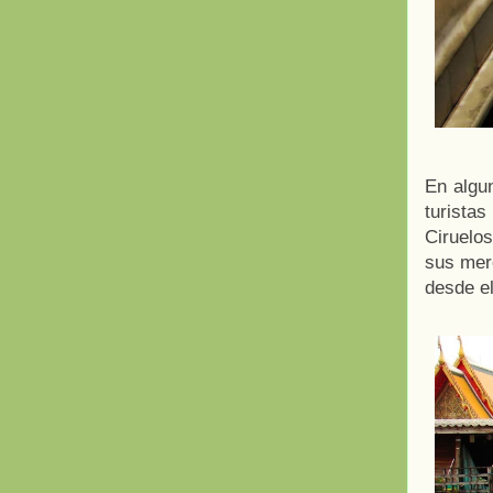
En algu
turista
Ciruelos
sus mer
desde el