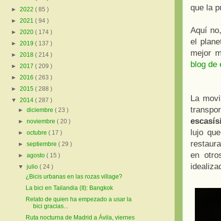
que la p
►
2022
( 85 )
►
2021
( 94 )
Aquí no
►
2020
( 174 )
el plane
►
2019
( 137 )
mejor m
►
2018
( 214 )
blog de
►
2017
( 209 )
►
2016
( 263 )
►
2015
( 288 )
La movi
▼
2014
( 287 )
transpor
►
diciembre
( 23 )
escasí
►
noviembre
( 20 )
lujo que
►
octubre
( 17 )
restaur
►
septiembre
( 29 )
en otro
►
agosto
( 15 )
idealiza
▼
julio
( 24 )
¿Bicis urbanas en las rozas village?
La bici en Tailandia (II): Bangkok
Relato de quien ha empezado a usar la
bici gracias...
Ruta nocturna de Madrid a Ávila, viernes