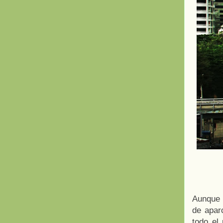
Aunque 
de apar
todo el