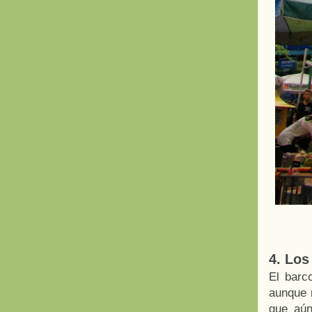
4. Los
El barc
aunque 
que aún