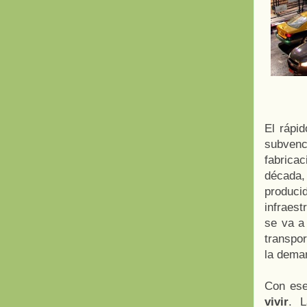
El rápi
subvenc
fabrica
década,
produci
infraest
se va a
transpor
la dema
Con es
vivir
. L