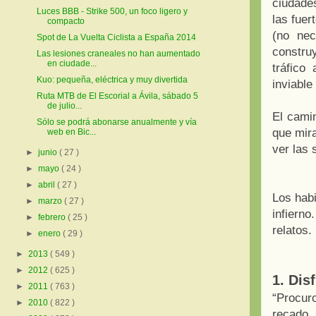
ciudades
Luces BBB - Strike 500, un foco ligero y
las fuer
compacto
(no ne
Spot de La Vuelta Ciclista a España 2014
constru
Las lesiones craneales no han aumentado
en ciudade...
tráfico
Kuo: pequeña, eléctrica y muy divertida
inviable
Ruta MTB de El Escorial a Ávila, sábado 5
de julio...
El cami
Sólo se podrá abonarse anualmente y vía
que mira
web en Bic...
ver las
►
junio
( 27 )
►
mayo
( 24 )
►
abril
( 27 )
Los habi
►
marzo
( 27 )
infiern
►
febrero
( 25 )
relatos.
►
enero
( 29 )
►
2013
( 549 )
►
2012
( 625 )
1. Dis
►
2011
( 763 )
“Procur
►
2010
( 822 )
recado, 