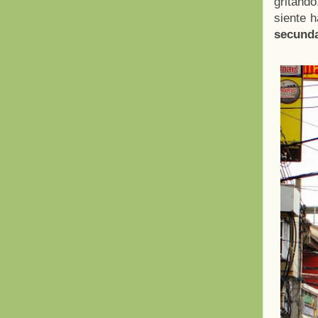
gritando
siente 
secund