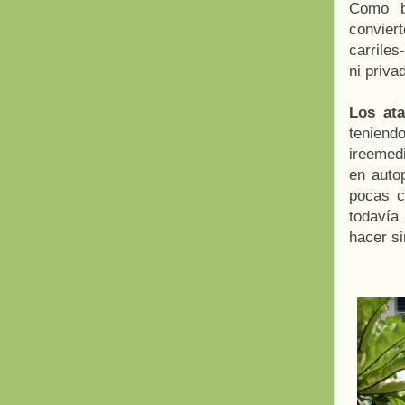
Como b
convier
carriles
ni priva
Los ata
tenie
ireemed
en auto
pocas c
todavía
hacer s