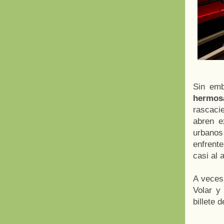
Sin em
hermos
rascaci
abren e
urbanos
enfrente
casi al 
A veces,
Volar y
billete 