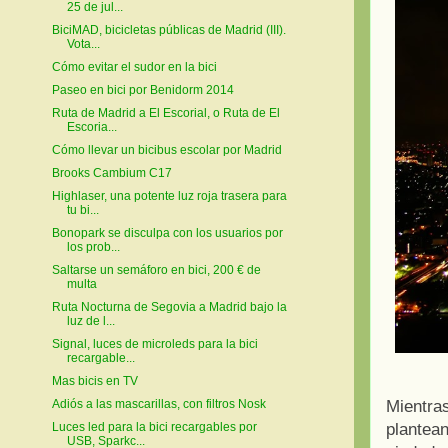
25 de jul...
BiciMAD, bicicletas públicas de Madrid (III).
Vota...
Cómo evitar el sudor en la bici
Paseo en bici por Benidorm 2014
Ruta de Madrid a El Escorial, o Ruta de El
Escoria...
Cómo llevar un bicibus escolar por Madrid
Brooks Cambium C17
Highlaser, una potente luz roja trasera para
tu bi...
Bonopark se disculpa con los usuarios por
los prob...
Saltarse un semáforo en bici, 200 € de
multa
Ruta Nocturna de Segovia a Madrid bajo la
luz de l...
Signal, luces de microleds para la bici
recargable...
Mas bicis en TV
Mientra
Adiós a las mascarillas, con filtros Nosk
plantea
Luces led para la bici recargables por
USB, Sparkc...