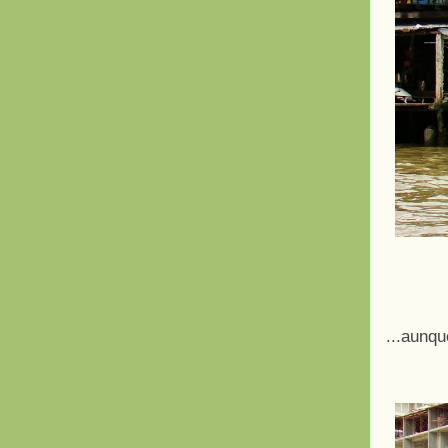
...aunq