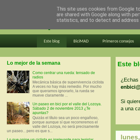
This site uses cookies from Google to 
are shared with Google along with per
en bici por madrid
statistics, and to detect and address
Este blog
BiciMAD
Primeros consejos
Lo mejor de la semana
Este b
Como centrar una rueda: tensado de
radios
¿Echas 
Mecánica básica de supervivencia ciclista
enbici
A veces no hay más remedio. Por mucho
que queramos ignorarlo, la rueda se
mueve claramente ...
Si quier
Un paseo en bici por el valle del Lozoya.
a una ca
Sábado 2 de noviembre 2013 ¿Te
apuntas?
Quizás el título sea un poco engañoso,
porque aunque sí que recorreremos el
valle del Lozoya, no será precisamente
un paseo... pero es que s...
lunes,
Lo que opine un ciclista es irrelevante para legislar