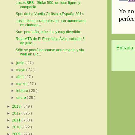
Luces BBB - Strike 500, un foco ligero y
compacto
Spot de La Vuelta Ciclista a España 2014
Las lesiones craneales no han aumentado
en ciudade...
Kuo: pequeña, eléctrica y muy divertida
Ruta MTB de El Escorial a Ávila, sábado 5
de julio...
Entrada 
Sólo se podrá abonarse anualmente y vía
web en Bic...
►
junio
( 27 )
►
mayo
( 24 )
►
abril
( 27 )
►
marzo
( 27 )
►
febrero
( 25 )
►
enero
( 29 )
►
2013
( 549 )
►
2012
( 625 )
►
2011
( 763 )
►
2010
( 822 )
►
2009
( 273 )