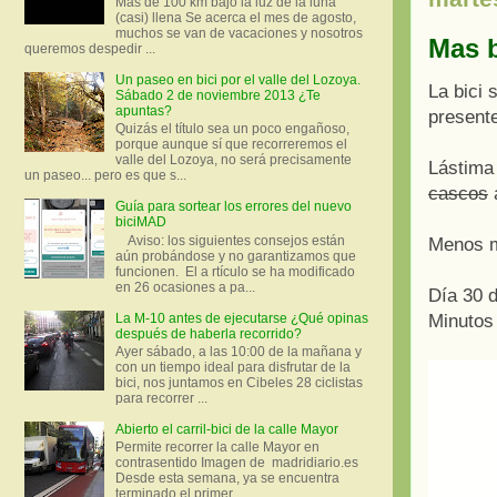
Más de 100 km bajo la luz de la luna
(casi) llena Se acerca el mes de agosto,
muchos se van de vacaciones y nosotros
Mas b
queremos despedir ...
Un paseo en bici por el valle del Lozoya.
La bici 
Sábado 2 de noviembre 2013 ¿Te
apuntas?
presente
Quizás el título sea un poco engañoso,
porque aunque sí que recorreremos el
valle del Lozoya, no será precisamente
Lástima
un paseo... pero es que s...
cascos
a
Guía para sortear los errores del nuevo
biciMAD
Aviso: los siguientes consejos están
Menos m
aún probándose y no garantizamos que
funcionen. El a rtículo se ha modificado
en 26 ocasiones a pa...
Día 30 
La M-10 antes de ejecutarse ¿Qué opinas
Minutos
después de haberla recorrido?
Ayer sábado, a las 10:00 de la mañana y
con un tiempo ideal para disfrutar de la
bici, nos juntamos en Cibeles 28 ciclistas
para recorrer ...
Abierto el carril-bici de la calle Mayor
Permite recorrer la calle Mayor en
contrasentido Imagen de madridiario.es
Desde esta semana, ya se encuentra
terminado el primer...