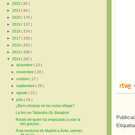
►
2022
( 85 )
►
2021
( 94 )
►
2020
( 174 )
►
2019
( 137 )
►
2018
( 214 )
►
2017
( 209 )
►
2016
( 263 )
►
2015
( 288 )
▼
2014
( 287 )
►
diciembre
( 23 )
►
noviembre
( 20 )
►
octubre
( 17 )
►
septiembre
( 29 )
►
agosto
( 15 )
▼
julio
( 24 )
¿Bicis urbanas en las rozas village?
La bici en Tailandia (II): Bangkok
Publica
Relato de quien ha empezado a usar la
bici gracias...
Etiquet
Ruta nocturna de Madrid a Ávila, viernes
25 de jul...