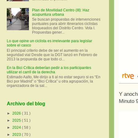
Plan de Movilidad Centro (III): Haz
acupuntura urbana
Se buscan propuestas de intervenciones
puntuales para abrir itinerarios ciclistas
bloqueados del Distrito Centro. Vota I.
Propuestas gener...
Lo que opine un ciclista es irrelevante para legislar
sobre el casco
El principal criterio debe de ser el aumento en la
seguridad vial Desde que la DGT lanzó en Febrero de
2013 la propuesta de que todo ci...
En la Bici Crítica deberían pedir a los participantes
utilizar el carril de la derecha
Estimado Aalto, Me dirijo a ti al no estar seguro si es “En
Bici por Madrid” o “Bici Crítica” u otra agrupación, la
organizadora de la sal...
Y anoch
Minuto 
Archivo del blog
►
2026
( 31 )
►
2025
( 51 )
►
2024
( 58 )
►
2023
( 70 )