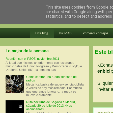
This site uses cookies from Google to 
are shared with Google along with per
en bici por madrid
statistics, and to detect and address
Este blog
BiciMAD
Primeros consejos
Lo mejor de la semana
Este b
Reunión con el PSOE, noviembre 2011
Al igual que hicimos anteriormente con los grupos
¿Echas 
municipales de Unión Progreso y Democracia (UPyD) e
Izquierda Unida (IU) , la semana pas...
enbici
Como centrar una rueda: tensado de
radios
Si quier
Mecánica básica de supervivencia ciclista
A veces no hay más remedio. Por mucho
invitar
que queramos ignorarlo, la rueda se
mueve claramente ...
Ruta nocturna de Segovia a Madrid,
sábado 20 de julio de 2013 ¿Nos
acompañas?
martes