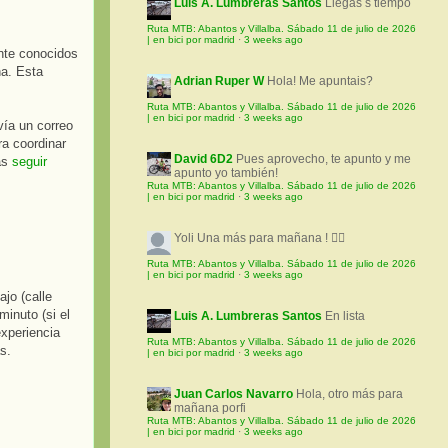
Luis A. Lumbreras Santos
Llegas s tiempo
Ruta MTB: Abantos y Villalba. Sábado 11 de julio de 2026
| en bici por madrid
·
3 weeks ago
nte conocidos
ha. Esta
Adrian Ruper W
Hola! Me apuntais?
Ruta MTB: Abantos y Villalba. Sábado 11 de julio de 2026
| en bici por madrid
·
3 weeks ago
ía un correo
a coordinar
David 6D2
Pues aprovecho, te apunto y me
ás
seguir
apunto yo también!
Ruta MTB: Abantos y Villalba. Sábado 11 de julio de 2026
| en bici por madrid
·
3 weeks ago
Yoli
Una más para mañana ! 🚵‍♀️
Ruta MTB: Abantos y Villalba. Sábado 11 de julio de 2026
| en bici por madrid
·
3 weeks ago
ajo (calle
inuto (si el
Luis A. Lumbreras Santos
En lista
experiencia
Ruta MTB: Abantos y Villalba. Sábado 11 de julio de 2026
s.
| en bici por madrid
·
3 weeks ago
Juan Carlos Navarro
Hola, otro más para
mañana porfi
Ruta MTB: Abantos y Villalba. Sábado 11 de julio de 2026
| en bici por madrid
·
3 weeks ago