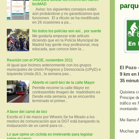
parqu
biciMAD
Aviso: los siguientes consejos están
aún probándose y no garantizamos que
funcionen. El a rtículo se ha modificado
en 26 ocasiones a pa...
No todos los policías son así... por suerte
Me gustaría empezar este artículo
diciendo que en la Policía Municipal de
Madrid hay gente muy profesional, muy
educada, que conoce bien la ...
Reunión con el PSOE, noviembre 2011
Al igual que hicimos anteriormente con los grupos
El Pozo 
municipales de Unión Progreso y Democracia (UPyD) e
9 km en 
Izquierda Unida (IU) , la semana pas...
35 minut
Abierto el carril-bici de la calle Mayor
Permite recorrer la calle Mayor en
Quisiera c
contrasentido Imagen de madridiario.es
Desde esta semana, ya se encuentra
Principe d
terminado el primer...
tráfico es
montando e
A favor del carné de bici
Escrito el 3 de marzo por Wheels Se ha filtrado a los
Me llamo A
medios de comunicación que la DGT está barajando la
instauración de un carné para co...
Muchas gr
Lo que opine un ciclista es irrelevante para legislar
sobre el casco