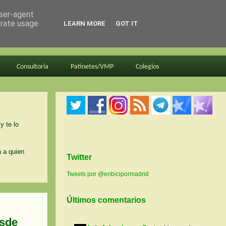
user-agent
erate usage
LEARN MORE
GOT IT
Consultoría
Patinetes/VMP
Colegios
y te lo
a a quien
Twitter
Tweets por @enbicipormadrid
Últimos comentarios
esde