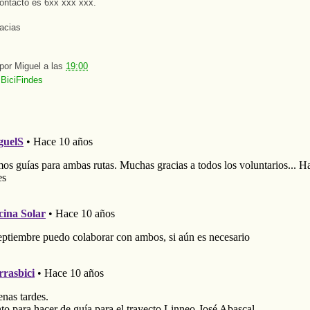
contacto es 6xx xxx xxx.
acias
 por
Miguel
a las
19:00
:
BiciFindes