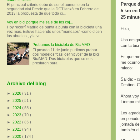
Parque d
El principal criterio debe de ser el aumento en la
seguridad vial Desde que la DGT lanzó en Febrero de
5 km en 
2013 la propuesta de que todo ci...
25 minut
Voy en bici porque me sale de los coj...
Hoy recorrí Madrid de punta a punta con la bicicleta una
Hola,
vez más. Estuve haciendo unos "mandaos" -como dicen
los abuelos-, y la ve...
Una amiga 
Probamos la bicicleta de BiciMAD
con la bici
El pasado 11 de junio pudimos probar
dos modelos "casi definitivos" de la bici
Es que me 
BiciMAD. Dos bicicletas que se nos
me ocurrió
prestaron para ...
miedo:
Salida: - 
Archivo del blog
Destino: C
►
2026
( 31 )
Ahora voy 
►
2025
( 51 )
Tiempo máx
►
2024
( 58 )
Les agrad
►
2023
( 70 )
en periodo
►
2022
( 85 )
jornada de
►
2021
( 94 )
también el
►
2020
( 174 )