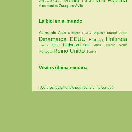
Vuelta Ciclista a España
Valladolid
Vitoria
Vías Verdes
Zaragoza
Ávila
La bici en el mundo
Alemania
Asia
Canadá
Chile
Australia
Bélgica
Austria
Dinamarca
EEUU
Holanda
Francia
Latinoamérica
Italia
Malta
Oriente Medio
Irlanda
Reino Unido
Portugal
Suecia
Visitas última semana
¿Quieres recibir enbicipormadrid en tu correo?