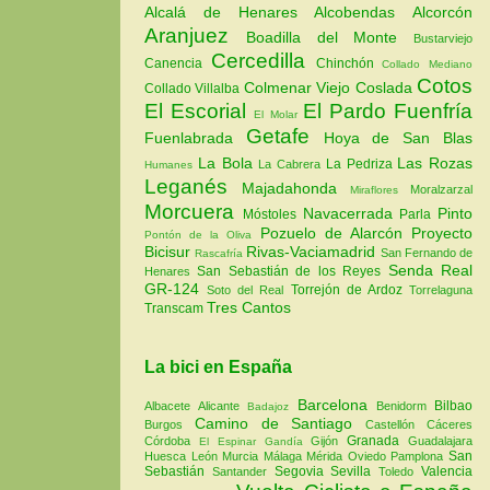
Alcalá de Henares
Alcobendas
Alcorcón
Aranjuez
Boadilla del Monte
Bustarviejo
Cercedilla
Canencia
Chinchón
Collado Mediano
Cotos
Colmenar Viejo
Coslada
Collado Villalba
El Escorial
El Pardo
Fuenfría
El Molar
Getafe
Fuenlabrada
Hoya de San Blas
La Bola
Las Rozas
La Pedriza
La Cabrera
Humanes
Leganés
Majadahonda
Moralzarzal
Miraflores
Morcuera
Navacerrada
Pinto
Móstoles
Parla
Pozuelo de Alarcón
Proyecto
Pontón de la Oliva
Bicisur
Rivas-Vaciamadrid
San Fernando de
Rascafría
Senda Real
San Sebastián de los Reyes
Henares
GR-124
Torrejón de Ardoz
Soto del Real
Torrelaguna
Tres Cantos
Transcam
La bici en España
Barcelona
Bilbao
Albacete
Alicante
Benidorm
Badajoz
Camino de Santiago
Burgos
Castellón
Cáceres
Granada
Córdoba
Gijón
Guadalajara
El Espinar
Gandía
San
Huesca
León
Murcia
Málaga
Mérida
Oviedo
Pamplona
Sebastián
Segovia
Sevilla
Valencia
Santander
Toledo