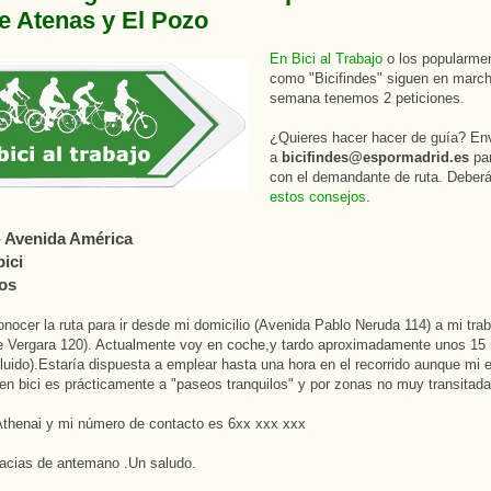
e Atenas y El Pozo
En Bici al Trabajo
o los popularme
como "Bicifindes" siguen en marc
semana tenemos 2 peticiones.
¿Quieres hacer hacer de guía? Env
a
bicifindes@espormadrid.es
par
con el demandante de ruta. Deber
estos consejos
.
- Avenida América
bici
os
onocer la ruta para ir desde mi domicilio (Avenida Pablo Neruda 114) a mi trab
e Vergara 120). Actualmente voy en coche,y tardo aproximadamente unos 15 m
 fluido).Estaría dispuesta a emplear hasta una hora en el recorrido aunque mi 
n bici es prácticamente a "paseos tranquilos" y por zonas no muy transitada
thenai y mi número de contacto es 6xx xxx xxx
acias de antemano .Un saludo.