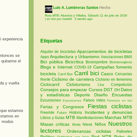
Luis A. Lumbreras Santos
Hecho
Ruta MTB: Abantos y Villalba. Sábado 11 de julio de 2026
| en bici por madrid
·
3 weeks ago
i experiencia
Etiquetas
Aparcamientos de bicicletas
Alquiler de bicicletas
Entonces se
Arquitectura y Urbanismo
Apps
Asociaciones
BMX
 quitarme el
Bici pública
Bicicrítica
Bicienjambre
Bicimensajeros
Blogs e Internet
Campañas fomento
COVID-19
Carril bici
bicicleta
Casco
Cercanías
Carril Bus
Ciclismo de carretera
Renfe
Ciclismo en femenino
da y vuelta
Ciclocarril
Cicloturismo
Competición
Cine
Consejos para empezar
Cursos
DGT
Datos
DH
y estadísticas
Deporte
Diseño
Encuestas
Excursiones
Falsos mitos
Exposiciones
Famosos en bici
Fiestas ciclistas
Ferias y Congresos
é que estamos
Incidentes y denuncias
Freeride
Historia
Futuro
 estamos en
MTB
Marchas MTB
Libros y Guías
Manifestaciones
os modos
Nuestros
Masas críticas
Niños
Nieve
Moda
lectores
Ordenanzas ciclistas
Patinetes
Política
Red MTB
Robo de
Publicidad con bicis