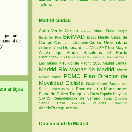
Talleres
Madrid ciudad
Anillo Verde Ciclista
Arturo Soria
Barajas
Aravaca
BiciMAD
Casa de
Bravo Murillo
Barrio del Pilar
Campo
Ciudad Universitaria
Castellana
Chamartín
Dehesa de la Villa
Eje Mayor
EMT
Cruce de Goya
Alcalá
Eje Prado Recoletos
El Pardo
Elecciones2015
Elecciones2019
Fuencarral
Joaquín Costa
Las Tablas
M-10 ciclista
Madrid 2016
Madrid Central
Madrid Río
Mapas de Madrid
Metro
PDMC Plan Director de
Modelo Madrid
Movilidad Ciclista
Parque del
PMUS Centro
Pasarelas río Manzanares
ada antigua
Retiro
Pasarelas M-30
Plano de Calles Tranquilas
Plaza España
Proyecto
STARS
Remodelación de Serrano
Santa Engracia
Senda Real GR-124
Vallecas
Villaverde
decidePresupuestos
Comunidad de Madrid