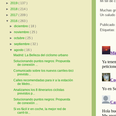
Mi tel de 
►
2019
( 137 )
►
2018
( 214 )
Muchas gr
Un saludo
►
2017
( 209 )
▼
2016
( 263 )
Publicado
►
diciembre
( 18 )
Etiquetas
►
noviembre
( 25 )
►
octubre
( 25 )
►
septiembre
( 32 )
▼
agosto
( 16 )
Madrid: La Belleza del ciclismo urbano
Solucionando puntos negros: Propuesta
de conexión ...
Comunicado sobre los nuevos carriles-bici
previsto...
Calles recomendadas para ir a la estación
de Metro...
Analizamos los 8 itinerarios ciclistas
previstos p...
Solucionando puntos negros: Propuesta
de conexión ...
Si es fácil ir en coche, la mejor red de
carril-bi...