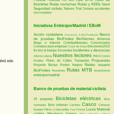
bicicletas
Rutas nocturnas
Rutas y KDDs
Salud
Seguridad ciclista
Talleres
Trial
Turismo
accidentes
intermodalidad
Iniciativas EnbiciporMadrid / EBxM
Acción ciudadana
Banco
Asociación EnBiciPorMadrid
de pruebas
BiciFindes
BiciViernes
Biciencia
Blogs e Internet
CiclistasMolestos
Comunicados
Consejos para empezar
Elecciones2015
Cruce de Goya
Incidentes y denuncias
En bici al trabajo
Encuestas
Nuestros lectores
Informe Liberty
PMUS Centro
Propuestas
Plano de Calles Tranquilas
Peráltez
Relato usuario
Proyecto Bicisur
Puntos Negros
Rutas MTB
BiciFindes
Reuniones
biciactivismo
enbicipormadrid
Banco de pruebas de material ciclista
Bicicletas eléctricas
29 pulgadas
Bicis
Casco
Bicis urbanas
reclinadas
Cambios
Cámaras
Luces
Material
Espejos
Filtros y mascarillas
Frenos
Fixie
ciclista
Mecánica básica
Sillas infantiles
Sillines