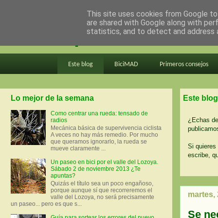
This site uses cookies from Google to 
are shared with Google along with per
en bici por madrid
statistics, and to detect and address 
Este blog
BiciMAD
Primeros consejos
Lo mejor de la semana
Este blog
Como centrar una rueda: tensado de
¿Echas de 
radios
Mecánica básica de supervivencia ciclista
publicamos
A veces no hay más remedio. Por mucho
que queramos ignorarlo, la rueda se
Si quieres 
mueve claramente ...
escribe, q
Un paseo en bici por el valle del Lozoya.
Sábado 2 de noviembre 2013 ¿Te
apuntas?
Quizás el título sea un poco engañoso,
porque aunque sí que recorreremos el
martes,
valle del Lozoya, no será precisamente
un paseo... pero es que s...
Se ne
Guía para sortear los errores del nuevo