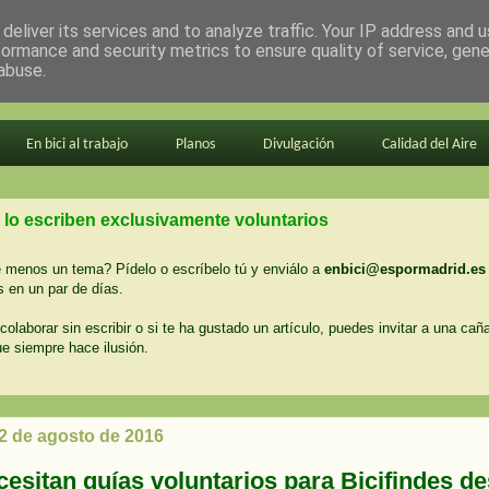
deliver its services and to analyze traffic. Your IP address and 
formance and security metrics to ensure quality of service, gen
abuse.
En bici al trabajo
Planos
Divulgación
Calidad del Aire
 lo escriben exclusivamente voluntarios
menos un tema? Pídelo o escríbelo tú y enviálo a
enbici@espormadrid.es
 en un par de días.
colaborar sin escribir o si te ha gustado un artículo, puedes invitar a una cañ
ue siempre hace ilusión.
 2 de agosto de 2016
cesitan guías voluntarios para Bicifindes d