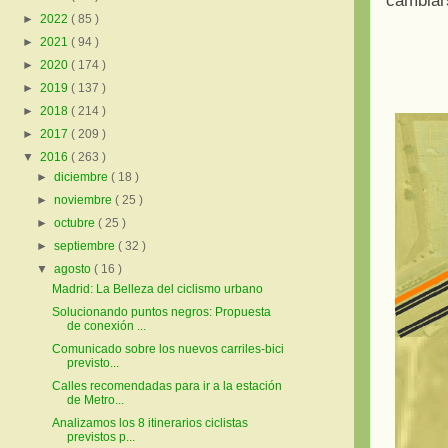
cambiars
►
2022
( 85 )
►
2021
( 94 )
►
2020
( 174 )
►
2019
( 137 )
►
2018
( 214 )
►
2017
( 209 )
▼
2016
( 263 )
►
diciembre
( 18 )
►
noviembre
( 25 )
►
octubre
( 25 )
►
septiembre
( 32 )
▼
agosto
( 16 )
Madrid: La Belleza del ciclismo urbano
Solucionando puntos negros: Propuesta
de conexión ...
Comunicado sobre los nuevos carriles-bici
previsto...
Calles recomendadas para ir a la estación
de Metro...
Analizamos los 8 itinerarios ciclistas
previstos p...