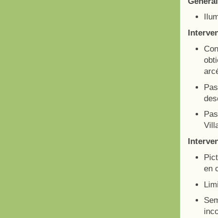
Genera
Ilu
Interve
Con
obt
arc
Pas
des
Pas
Vill
Interven
Pict
en 
Lim
Sem
inc