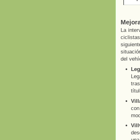
Mejora
La inter
ciclist
siguient
situació
del vehí
Leg
Leg
tra
títu
Vil
con
mod
Vil
des
una