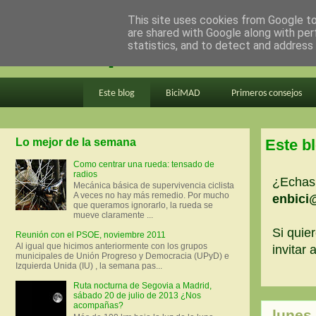
This site uses cookies from Google to 
are shared with Google along with per
en bici por madrid
statistics, and to detect and address
Este blog
BiciMAD
Primeros consejos
Lo mejor de la semana
Este b
Como centrar una rueda: tensado de
radios
¿Echas 
Mecánica básica de supervivencia ciclista
A veces no hay más remedio. Por mucho
enbici
que queramos ignorarlo, la rueda se
mueve claramente ...
Si quier
Reunión con el PSOE, noviembre 2011
Al igual que hicimos anteriormente con los grupos
invitar
municipales de Unión Progreso y Democracia (UPyD) e
Izquierda Unida (IU) , la semana pas...
Ruta nocturna de Segovia a Madrid,
sábado 20 de julio de 2013 ¿Nos
acompañas?
lunes