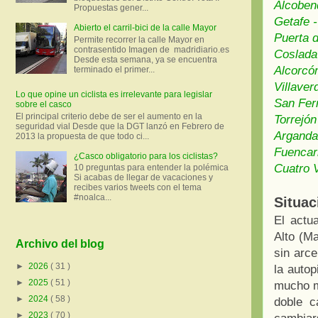
Alcoben
Propuestas gener...
Getafe -
Abierto el carril-bici de la calle Mayor
Puerta d
Permite recorrer la calle Mayor en
contrasentido Imagen de madridiario.es
Coslada
Desde esta semana, ya se encuentra
Alcorcón
terminado el primer...
Villaver
Lo que opine un ciclista es irrelevante para legislar
San Fer
sobre el casco
El principal criterio debe de ser el aumento en la
Torrejón
seguridad vial Desde que la DGT lanzó en Febrero de
Arganda
2013 la propuesta de que todo ci...
Fuencarr
¿Casco obligatorio para los ciclistas?
Cuatro 
10 preguntas para entender la polémica
Si acabas de llegar de vacaciones y
recibes varios tweets con el tema
#noalca...
Situac
El actu
Alto (Ma
Archivo del blog
sin arce
►
2026
( 31 )
la autop
►
2025
( 51 )
mucho m
►
2024
( 58 )
doble c
►
2023
( 70 )