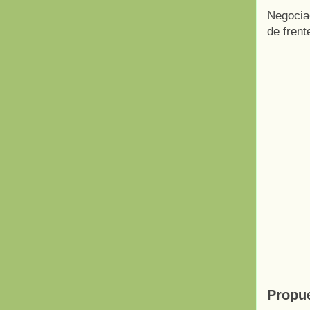
Negociac
de frent
Propu