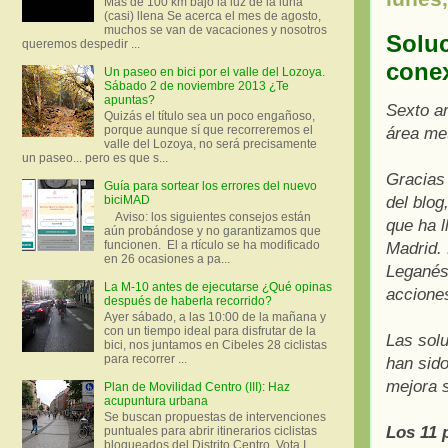
Más de 100 km bajo la luz de la luna
(casi) llena Se acerca el mes de agosto,
muchos se van de vacaciones y nosotros
Solu
queremos despedir ...
conex
Un paseo en bici por el valle del Lozoya.
Sábado 2 de noviembre 2013 ¿Te
apuntas?
Sexto ar
Quizás el título sea un poco engañoso,
porque aunque sí que recorreremos el
área me
valle del Lozoya, no será precisamente
un paseo... pero es que s...
Gracias 
Guía para sortear los errores del nuevo
del blog
biciMAD
Aviso: los siguientes consejos están
que ha 
aún probándose y no garantizamos que
funcionen. El a rtículo se ha modificado
Madrid. 
en 26 ocasiones a pa...
Leganés.
La M-10 antes de ejecutarse ¿Qué opinas
acciones
después de haberla recorrido?
Ayer sábado, a las 10:00 de la mañana y
con un tiempo ideal para disfrutar de la
Las solu
bici, nos juntamos en Cibeles 28 ciclistas
para recorrer ...
han sid
mejora s
Plan de Movilidad Centro (III): Haz
acupuntura urbana
Se buscan propuestas de intervenciones
Los 11 
puntuales para abrir itinerarios ciclistas
bloqueados del Distrito Centro. Vota I.