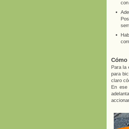
con
Ade
Pos
sem
Habi
cont
Cómo f
Para la 
para bic
claro có
En ese 
adelant
accionan