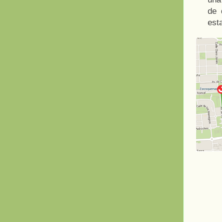
de 
est