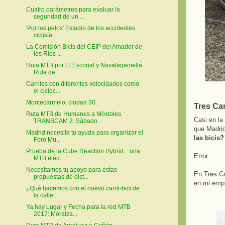
Cuatro parámetros para evaluar la
seguridad de un ...
'Por los pelos' Estudio de los accidentes
ciclista...
La Comisión Bicis del CEIP del Amador de
los Ríos ...
Ruta MTB por El Escorial y Navalagamella.
Ruta de ...
Carriles con diferentes velocidades como
el cicloc...
Montecarmelo, ciudad 30
Tres Ca
Ruta MTB de Humanes a Móstoles.
Casi en la
TRANSCAM 2. Sábado...
que Madrid
Madrid necesita tu ayuda para organizar el
las bicis?
Foro Mu...
Prueba de la Cube Reaction Hybrid... una
Error…
MTB eléct...
Necesitamos tu apoyo para estas
En Tres Ca
propuestas de dist...
en mi empr
¿Qué hacemos con el nuevo carril-bici de
la calle ...
Ya hay Lugar y Fecha para la red MTB
2017: Moralza...