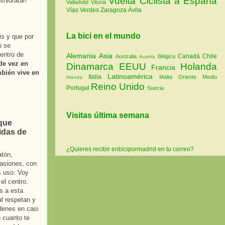
Vuelta Ciclista a España
shidratar!
Valladolid
Vitoria
Vías Verdes
Zaragoza
Ávila
La bici en el mundo
is y que por
o se
entro de
Alemania
Asia
Canadá
Chile
Australia
Bélgica
Austria
de vez en
Dinamarca
EEUU
Holanda
Francia
mbién vive en
Latinoamérica
Italia
Malta
Oriente Medio
Irlanda
Reino Unido
Portugal
Suecia
Visitas última semana
que
idas de
¿Quieres recibir enbicipormadrid en tu correo?
atón,
casiones, con
s uso. Voy
el centro.
s a esta
l respetan y
denes en casi
 cuanto te