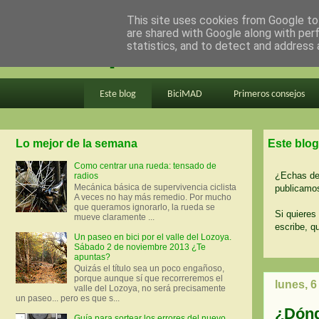
This site uses cookies from Google to 
are shared with Google along with per
en bici por madrid
statistics, and to detect and address 
Este blog
BiciMAD
Primeros consejos
Lo mejor de la semana
Este blog
Como centrar una rueda: tensado de
¿Echas de 
radios
Mecánica básica de supervivencia ciclista
publicamos
A veces no hay más remedio. Por mucho
que queramos ignorarlo, la rueda se
Si quieres 
mueve claramente ...
escribe, q
Un paseo en bici por el valle del Lozoya.
Sábado 2 de noviembre 2013 ¿Te
apuntas?
Quizás el título sea un poco engañoso,
porque aunque sí que recorreremos el
lunes, 
valle del Lozoya, no será precisamente
un paseo... pero es que s...
¿Dónd
Guía para sortear los errores del nuevo