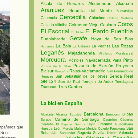
Alcalá de Henares
Alcobendas
Alcorcón
Aranjuez
Boadilla del Monte
Bustarviejo
Cercedilla
Canencia
Chinchón
Collado Mediano
Cotos
Colmenar Viejo
Coslada
Collado Villalba
El Escorial
El Pardo
Fuenfría
El Molar
Getafe
Fuenlabrada
Hoya de San Blas
La Bola
Las Rozas
La Pedriza
La Cabrera
Humanes
Leganés
Majadahonda
Moralzarzal
Miraflores
Morcuera
Navacerrada
Pinto
Móstoles
Parla
Pozuelo de Alarcón
Proyecto
Pontón de la Oliva
Bicisur
Rivas-Vaciamadrid
San Fernando de
Rascafría
Senda Real
San Sebastián de los Reyes
Henares
GR-124
Torrejón de Ardoz
Soto del Real
Torrelaguna
Tres Cantos
Transcam
La bici en España
Barcelona
Bilbao
Albacete
Alicante
Benidorm
Badajoz
Camino de Santiago
Burgos
Castellón
Cáceres
Granada
Córdoba
Gijón
Guadalajara
El Espinar
Gandía
ompañeros que
San
Huesca
León
Murcia
Málaga
Mérida
Oviedo
Pamplona
 Si es
Sebastián
Segovia
Sevilla
Valencia
Santander
Toledo