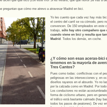
me dicen que qué loco ¡con este frío! Si es verano, que qué horror ¡te vas a de
 preguntan que cómo me atrevo a atravesar Madrid en bici.
Yo les cuento que cada vez hay más bic
el centro del carril se va cómodo, pero n
convencen. De 150 empleados en este c
trabajo,
sólo hay otro compañero que 
cuando viene en bici y resulta que ta
Madrid
. Todos los demás, en coche.
¿Y cómo son esas aceras-bici 
tenemos en la mayoría de aven
Tres Cantos?
Pues como todas: conflictivas con el pe
peligrosas en las intersecciones y, en o
diseños rayanos en el absurdo. Yo no la
por la calzada como en Madrid. Por todo 
Los conductores no están acostumbrado
forma de ciclismo urbano, pero en genera
el tráfico está bastante calmado (hay ba
todos los pasos de peatones). De vez en