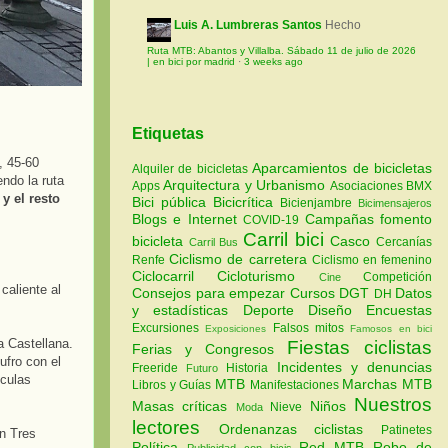
Luis A. Lumbreras Santos
Hecho
Ruta MTB: Abantos y Villalba. Sábado 11 de julio de 2026
| en bici por madrid
·
3 weeks ago
Etiquetas
, 45-60
Aparcamientos de bicicletas
Alquiler de bicicletas
endo la ruta
Arquitectura y Urbanismo
Apps
Asociaciones
BMX
y el resto
Bici pública
Bicicrítica
Bicienjambre
Bicimensajeros
Blogs e Internet
Campañas fomento
COVID-19
Carril bici
bicicleta
Casco
Cercanías
Carril Bus
Ciclismo de carretera
Renfe
Ciclismo en femenino
Ciclocarril
Cicloturismo
Competición
Cine
caliente al
Consejos para empezar
Cursos
DGT
Datos
DH
y estadísticas
Deporte
Diseño
Encuestas
Excursiones
Falsos mitos
Exposiciones
Famosos en bici
la Castellana.
Fiestas ciclistas
Ferias y Congresos
ufro con el
Incidentes y denuncias
Freeride
Historia
Futuro
ículas
MTB
Marchas MTB
Libros y Guías
Manifestaciones
Nuestros
Masas críticas
Niños
Nieve
Moda
lectores
Ordenanzas ciclistas
Patinetes
en Tres
Política
Red MTB
Robo de
Publicidad con bicis