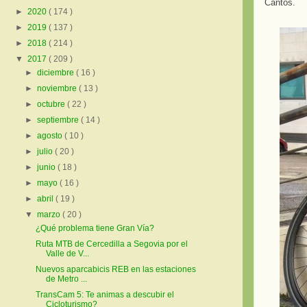
Cantos.
►
2020
( 174 )
►
2019
( 137 )
►
2018
( 214 )
▼
2017
( 209 )
►
diciembre
( 16 )
►
noviembre
( 13 )
►
octubre
( 22 )
►
septiembre
( 14 )
►
agosto
( 10 )
►
julio
( 20 )
►
junio
( 18 )
►
mayo
( 16 )
►
abril
( 19 )
▼
marzo
( 20 )
¿Qué problema tiene Gran Vía?
Ruta MTB de Cercedilla a Segovia por el
Valle de V...
Nuevos aparcabicis REB en las estaciones
de Metro ...
TransCam 5: Te animas a descubir el
Cicloturismo?