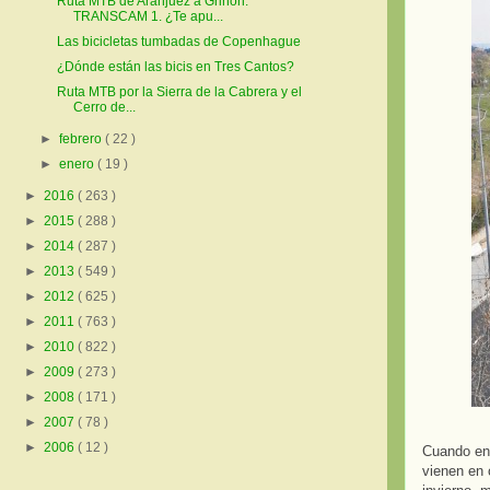
Ruta MTB de Aranjuez a Griñón.
TRANSCAM 1. ¿Te apu...
Las bicicletas tumbadas de Copenhague
¿Dónde están las bicis en Tres Cantos?
Ruta MTB por la Sierra de la Cabrera y el
Cerro de...
►
febrero
( 22 )
►
enero
( 19 )
►
2016
( 263 )
►
2015
( 288 )
►
2014
( 287 )
►
2013
( 549 )
►
2012
( 625 )
►
2011
( 763 )
►
2010
( 822 )
►
2009
( 273 )
►
2008
( 171 )
►
2007
( 78 )
►
2006
( 12 )
Cuando ent
vienen en 