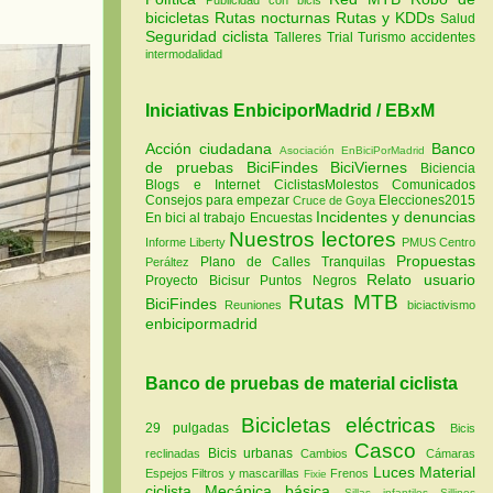
bicicletas
Rutas nocturnas
Rutas y KDDs
Salud
Seguridad ciclista
Talleres
Trial
Turismo
accidentes
intermodalidad
Iniciativas EnbiciporMadrid / EBxM
Acción ciudadana
Banco
Asociación EnBiciPorMadrid
de pruebas
BiciFindes
BiciViernes
Biciencia
Blogs e Internet
CiclistasMolestos
Comunicados
Consejos para empezar
Elecciones2015
Cruce de Goya
Incidentes y denuncias
En bici al trabajo
Encuestas
Nuestros lectores
Informe Liberty
PMUS Centro
Propuestas
Plano de Calles Tranquilas
Peráltez
Relato usuario
Proyecto Bicisur
Puntos Negros
Rutas MTB
BiciFindes
Reuniones
biciactivismo
enbicipormadrid
Banco de pruebas de material ciclista
Bicicletas eléctricas
29 pulgadas
Bicis
Casco
Bicis urbanas
reclinadas
Cambios
Cámaras
Luces
Material
Espejos
Filtros y mascarillas
Frenos
Fixie
ciclista
Mecánica básica
Sillas infantiles
Sillines