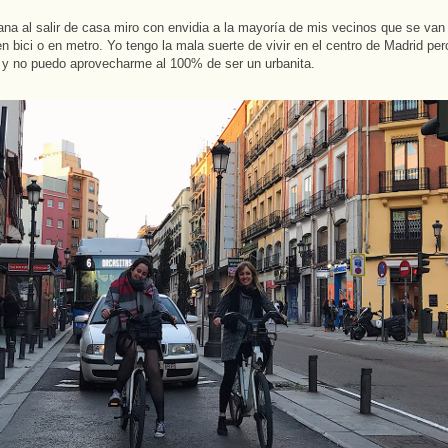
a al salir de casa miro con envidia a la mayoría de mis vecinos que se van 
n bici o en metro. Yo tengo la mala suerte de vivir en el centro de Madrid per
ia y no puedo aprovecharme al 100% de ser un urbanita.