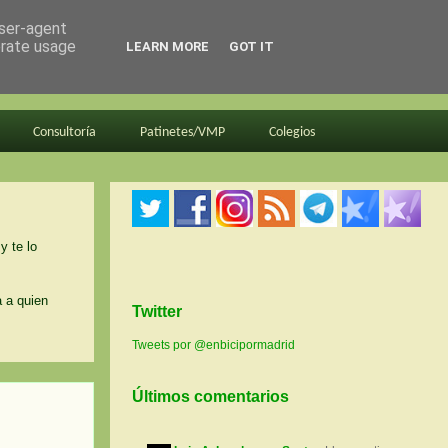
user-agent
erate usage
LEARN MORE
GOT IT
Consultoría
Patinetes/VMP
Colegios
y te lo
a a quien
Twitter
Tweets por @enbicipormadrid
Últimos comentarios