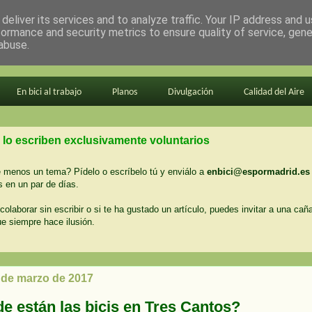
deliver its services and to analyze traffic. Your IP address and 
formance and security metrics to ensure quality of service, gen
abuse.
En bici al trabajo
Planos
Divulgación
Calidad del Aire
 lo escriben exclusivamente voluntarios
menos un tema? Pídelo o escríbelo tú y enviálo a
enbici@espormadrid.es
 en un par de días.
colaborar sin escribir o si te ha gustado un artículo, puedes invitar a una cañ
ue siempre hace ilusión.
6 de marzo de 2017
e están las bicis en Tres Cantos?