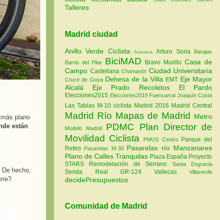
Talleres
Madrid ciudad
Anillo Verde Ciclista
Arturo Soria
Barajas
Aravaca
BiciMAD
Casa de
Bravo Murillo
Barrio del Pilar
Campo
Ciudad Universitaria
Castellana
Chamartín
Dehesa de la Villa
Eje Mayor
EMT
Cruce de Goya
Alcalá
Eje Prado Recoletos
El Pardo
Elecciones2015
Elecciones2019
Fuencarral
Joaquín Costa
Las Tablas
M-10 ciclista
Madrid 2016
Madrid Central
Madrid Río
Mapas de Madrid
Metro
e más plano
PDMC Plan Director de
nde están
Modelo Madrid
Movilidad Ciclista
Parque del
PMUS Centro
Pasarelas río Manzanares
Retiro
Pasarelas M-30
Plano de Calles Tranquilas
Plaza España
Proyecto
STARS
Remodelación de Serrano
Santa Engracia
. De hecho,
Senda Real GR-124
Vallecas
Villaverde
rre?
decidePresupuestos
Comunidad de Madrid