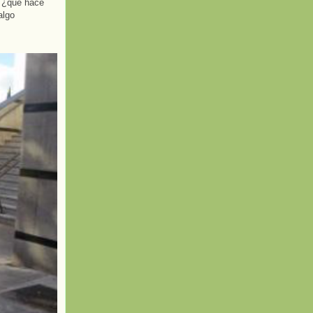
: ¿qué hace
algo