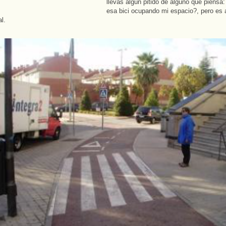
llevas algún pitido de alguno que piensa
esa bici ocupando mi espacio?, pero es 
l.