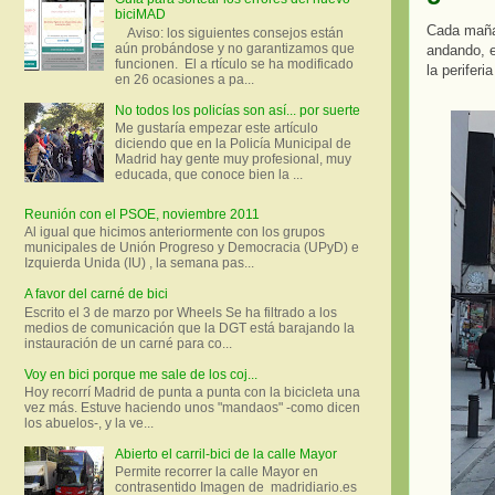
biciMAD
Cada mañan
Aviso: los siguientes consejos están
aún probándose y no garantizamos que
andando, e
funcionen. El a rtículo se ha modificado
la perifer
en 26 ocasiones a pa...
No todos los policías son así... por suerte
Me gustaría empezar este artículo
diciendo que en la Policía Municipal de
Madrid hay gente muy profesional, muy
educada, que conoce bien la ...
Reunión con el PSOE, noviembre 2011
Al igual que hicimos anteriormente con los grupos
municipales de Unión Progreso y Democracia (UPyD) e
Izquierda Unida (IU) , la semana pas...
A favor del carné de bici
Escrito el 3 de marzo por Wheels Se ha filtrado a los
medios de comunicación que la DGT está barajando la
instauración de un carné para co...
Voy en bici porque me sale de los coj...
Hoy recorrí Madrid de punta a punta con la bicicleta una
vez más. Estuve haciendo unos "mandaos" -como dicen
los abuelos-, y la ve...
Abierto el carril-bici de la calle Mayor
Permite recorrer la calle Mayor en
contrasentido Imagen de madridiario.es