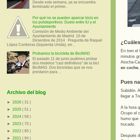
Desde esta semana, ya se encuentra
terminado el primer...
Por qué no se pueden aparcar bicis en
los polideportivos: Duelo entre IU y el
Ayuntamiento
Comisión de Medio Ambiente del
Ayuntamiento de Madrid. 10 de
Diciembre de 2014 Pregunta de Raquel
¿Cuáles 
López Contreras (Izquierda Unida), en...
En tren el
Probamos la bicicleta de BiciMAD
minutos gr
El pasado 11 de junio pudimos probar
Atocha-Cas
dos modelos "casi definitivos" de la bici
BiciMAD. Dos bicicletas que se nos
en coche.
prestaron para ...
Pues nad
Subidón. A
Archivo del blog
llegar a T
►
2026
( 31 )
A la hora q
►
2025
( 51 )
Ocupo el c
►
2024
( 58 )
humo que e
►
2023
( 70 )
trucado.
►
2022
( 85 )
Después de
►
2021
( 94 )