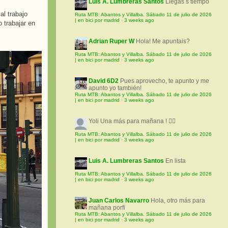
Luis A. Lumbreras Santos
Llegas s tiempo
al trabajo
Ruta MTB: Abantos y Villalba. Sábado 11 de julio de 2026
| en bici por madrid
·
3 weeks ago
o trabajar en
Adrian Ruper W
Hola! Me apuntais?
Ruta MTB: Abantos y Villalba. Sábado 11 de julio de 2026
| en bici por madrid
·
3 weeks ago
David 6D2
Pues aprovecho, te apunto y me
apunto yo también!
Ruta MTB: Abantos y Villalba. Sábado 11 de julio de 2026
| en bici por madrid
·
3 weeks ago
Yoli
Una más para mañana ! 🚵‍♀️
Ruta MTB: Abantos y Villalba. Sábado 11 de julio de 2026
| en bici por madrid
·
3 weeks ago
Luis A. Lumbreras Santos
En lista
Ruta MTB: Abantos y Villalba. Sábado 11 de julio de 2026
| en bici por madrid
·
3 weeks ago
Juan Carlos Navarro
Hola, otro más para
mañana porfi
Ruta MTB: Abantos y Villalba. Sábado 11 de julio de 2026
| en bici por madrid
·
3 weeks ago