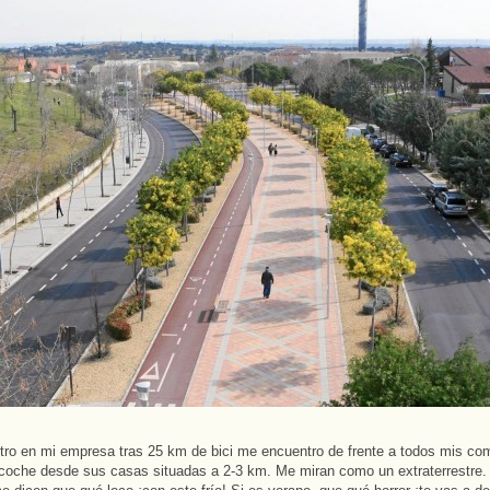
ro en mi empresa tras 25 km de bici me encuentro de frente a todos mis c
coche desde sus casas situadas a 2-3 km. Me miran como un extraterrestre.