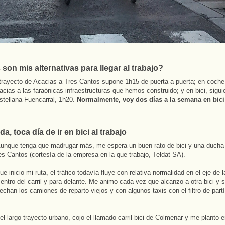
son mis alternativas para llegar al trabajo?
 trayecto de Acacias a Tres Cantos supone 1h15 de puerta a puerta; en coche
acias a las faraónicas infraestructuras que hemos construido; y en bici, sigui
tellana-Fuencarral, 1h20.
Normalmente, voy dos días a la semana en bici 
a, toca día de ir en bici al trabajo
unque tenga que madrugar más, me espera un buen rato de bici y una ducha 
res Cantos (cortesía de la empresa en la que trabajo, Teldat SA).
ue inicio mi ruta, el tráfico todavía fluye con relativa normalidad en el eje de 
entro del carril y para delante. Me animo cada vez que alcanzo a otra bici y s
chan los camiones de reparto viejos y con algunos taxis con el filtro de part
l largo trayecto urbano, cojo el llamado carril-bici de Colmenar y me planto 