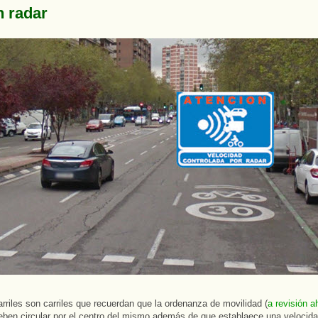
n radar
arriles son carriles que recuerdan que la ordenanza de movilidad (
a revisión a
deben circular por el centro del mismo además de que establaece una velocida