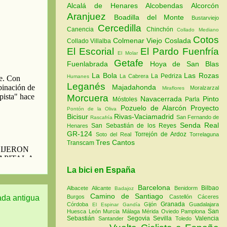
Alcalá de Henares
Alcobendas
Alcorcón
Aranjuez
Boadilla del Monte
Bustarviejo
Cercedilla
Canencia
Chinchón
Collado Mediano
Cotos
Colmenar Viejo
Coslada
Collado Villalba
El Escorial
El Pardo
Fuenfría
El Molar
Getafe
Fuenlabrada
Hoya de San Blas
La Bola
Las Rozas
La Pedriza
La Cabrera
Humanes
Leganés
Majadahonda
Moralzarzal
Miraflores
Morcuera
Navacerrada
Pinto
Móstoles
Parla
Pozuelo de Alarcón
Proyecto
Pontón de la Oliva
Bicisur
Rivas-Vaciamadrid
San Fernando de
Rascafría
Senda Real
San Sebastián de los Reyes
Henares
GR-124
Torrejón de Ardoz
Soto del Real
Torrelaguna
Tres Cantos
Transcam
La bici en España
Barcelona
Bilbao
Albacete
Alicante
Benidorm
Badajoz
Camino de Santiago
Burgos
Castellón
Cáceres
ada antigua
Granada
Córdoba
Gijón
Guadalajara
El Espinar
Gandía
San
Huesca
León
Murcia
Málaga
Mérida
Oviedo
Pamplona
Sebastián
Segovia
Sevilla
Valencia
Santander
Toledo