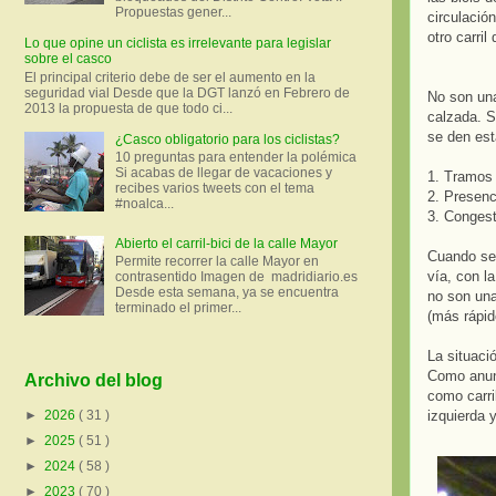
Propuestas gener...
circulación
otro carril
Lo que opine un ciclista es irrelevante para legislar
sobre el casco
El principal criterio debe de ser el aumento en la
seguridad vial Desde que la DGT lanzó en Febrero de
No son una 
2013 la propuesta de que todo ci...
calzada. S
se den est
¿Casco obligatorio para los ciclistas?
10 preguntas para entender la polémica
Si acabas de llegar de vacaciones y
1. Tramos 
recibes varios tweets con el tema
2. Presenci
#noalca...
3. Congest
Abierto el carril-bici de la calle Mayor
Cuando se 
Permite recorrer la calle Mayor en
vía, con l
contrasentido Imagen de madridiario.es
Desde esta semana, ya se encuentra
no son una 
terminado el primer...
(más rápid
La situaci
Como anunc
Archivo del blog
como carri
izquierda 
►
2026
( 31 )
►
2025
( 51 )
►
2024
( 58 )
►
2023
( 70 )