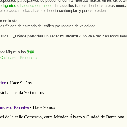
supuestos participativos se pueden encontrar medidas físicas en los ciclocar
teligentes
o
badenes con hueco
. En aquellos tramos donde los aforos munic
elocidades medias altas se debería contemplar, y por este orden:
o de la vía
os físicos de calmado del tráfico y/o radares de velocidad
rios...
¿Dónde pondrías un radar multicarril?
(no vale decir en todos lado
 por
Miguel
a las
8:00
:
Ciclocarril
,
Propuestas