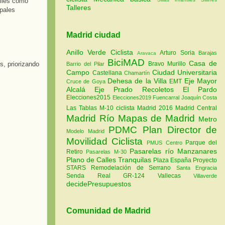
riles como
Talleres
ipales
Madrid ciudad
Anillo Verde Ciclista
Arturo Soria
Barajas
Aravaca
BiciMAD
Casa de
Bravo Murillo
s, priorizando
Barrio del Pilar
Campo
Ciudad Universitaria
Castellana
Chamartín
Dehesa de la Villa
Eje Mayor
EMT
Cruce de Goya
Alcalá
Eje Prado Recoletos
El Pardo
Elecciones2015
Elecciones2019
Fuencarral
Joaquín Costa
Las Tablas
M-10 ciclista
Madrid 2016
Madrid Central
Madrid Río
Mapas de Madrid
Metro
PDMC Plan Director de
Modelo Madrid
Movilidad Ciclista
Parque del
PMUS Centro
Pasarelas río Manzanares
Retiro
Pasarelas M-30
Plano de Calles Tranquilas
Plaza España
Proyecto
STARS
Remodelación de Serrano
Santa Engracia
Senda Real GR-124
Vallecas
Villaverde
decidePresupuestos
Comunidad de Madrid