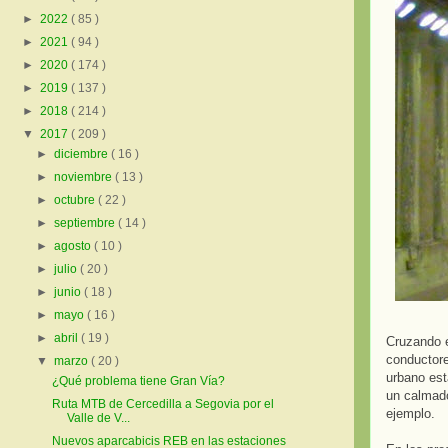
►
2022
( 85 )
►
2021
( 94 )
►
2020
( 174 )
►
2019
( 137 )
►
2018
( 214 )
▼
2017
( 209 )
►
diciembre
( 16 )
►
noviembre
( 13 )
►
octubre
( 22 )
►
septiembre
( 14 )
►
agosto
( 10 )
►
julio
( 20 )
►
junio
( 18 )
►
mayo
( 16 )
►
abril
( 19 )
Cruzando e
conductore
▼
marzo
( 20 )
urbano est
¿Qué problema tiene Gran Vía?
un calmado
Ruta MTB de Cercedilla a Segovia por el
ejemplo.
Valle de V...
Nuevos aparcabicis REB en las estaciones