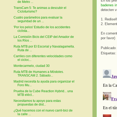
En los pre
de Metro ...
badenes in
TransCam 5: Te animas a descubir el
detecten v
Cicloturismo?
Cuatro parámetros para evaluar la
1. Rediseñ
seguridad de un ...
2. Element
'Por los pelos' Estudio de los accidentes
ciclista...
En comenta
La Comisión Bicis del CEIP del Amador de
por favor)
los Ríos ...
Ruta MTB por El Escorial y Navalagamella.
Publicado
Ruta de ...
Etiquetas
Carriles con diferentes velocidades como
el cicloc...
Montecarmelo, ciudad 30
Ruta MTB de Humanes a Móstoles.
TRANSCAM 2. Sábado...
Madrid necesita tu ayuda para organizar el
Foro Mu...
Prueba de la Cube Reaction Hybrid... una
MTB eléct...
Necesitamos tu apoyo para estas
propuestas de dist...
¿Qué hacemos con el nuevo carril-bici de
la calle ...