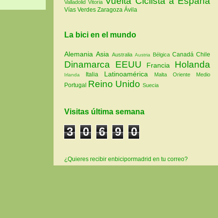
Vuelta Ciclista a España
Valladolid
Vitoria
Vías Verdes
Zaragoza
Ávila
La bici en el mundo
Alemania
Asia
Canadá
Chile
Australia
Bélgica
Austria
Dinamarca
EEUU
Holanda
Francia
Latinoamérica
Italia
Malta
Oriente Medio
Irlanda
Reino Unido
Portugal
Suecia
Visitas última semana
3
0
6
9
0
¿Quieres recibir enbicipormadrid en tu correo?