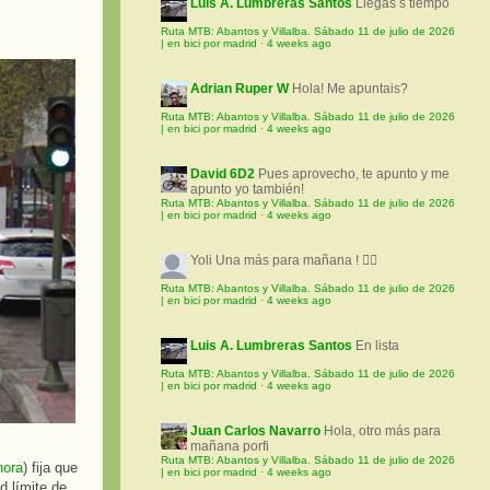
Luis A. Lumbreras Santos
Llegas s tiempo
Ruta MTB: Abantos y Villalba. Sábado 11 de julio de 2026
| en bici por madrid
·
4 weeks ago
Adrian Ruper W
Hola! Me apuntais?
Ruta MTB: Abantos y Villalba. Sábado 11 de julio de 2026
| en bici por madrid
·
4 weeks ago
David 6D2
Pues aprovecho, te apunto y me
apunto yo también!
Ruta MTB: Abantos y Villalba. Sábado 11 de julio de 2026
| en bici por madrid
·
4 weeks ago
Yoli
Una más para mañana ! 🚵‍♀️
Ruta MTB: Abantos y Villalba. Sábado 11 de julio de 2026
| en bici por madrid
·
4 weeks ago
Luis A. Lumbreras Santos
En lista
Ruta MTB: Abantos y Villalba. Sábado 11 de julio de 2026
| en bici por madrid
·
4 weeks ago
Juan Carlos Navarro
Hola, otro más para
mañana porfi
Ruta MTB: Abantos y Villalba. Sábado 11 de julio de 2026
hora
) fija que
| en bici por madrid
·
4 weeks ago
d límite de