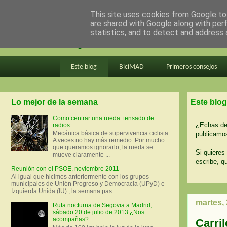
This site uses cookies from Google to 
are shared with Google along with per
en bici por madrid
statistics, and to detect and address 
Este blog
BiciMAD
Primeros consejos
Lo mejor de la semana
Este blog
Como centrar una rueda: tensado de
¿Echas de 
radios
Mecánica básica de supervivencia ciclista
publicamos
A veces no hay más remedio. Por mucho
que queramos ignorarlo, la rueda se
Si quieres 
mueve claramente ...
escribe, q
Reunión con el PSOE, noviembre 2011
Al igual que hicimos anteriormente con los grupos
municipales de Unión Progreso y Democracia (UPyD) e
Izquierda Unida (IU) , la semana pas...
martes,
Ruta nocturna de Segovia a Madrid,
sábado 20 de julio de 2013 ¿Nos
acompañas?
Carril