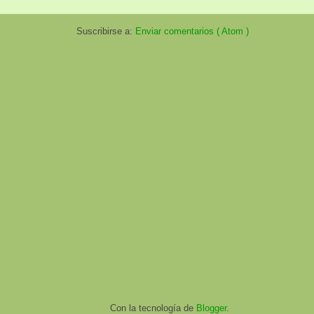
Suscribirse a:
Enviar comentarios ( Atom )
Con la tecnología de
Blogger
.