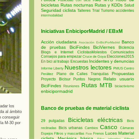
bicicletas
Rutas nocturnas
Rutas y KDDs
Salud
Seguridad ciclista
Talleres
Trial
Turismo
accidentes
intermodalidad
Iniciativas EnbiciporMadrid / EBxM
Acción ciudadana
Banco
Asociación EnBiciPorMadrid
de pruebas
BiciFindes
BiciViernes
Biciencia
Blogs e Internet
CiclistasMolestos
Comunicados
Consejos para empezar
Elecciones2015
Cruce de Goya
Incidentes y denuncias
En bici al trabajo
Encuestas
Nuestros lectores
Informe Liberty
PMUS Centro
Propuestas
Plano de Calles Tranquilas
Peráltez
Relato usuario
Proyecto Bicisur
Puntos Negros
Rutas MTB
BiciFindes
Reuniones
biciactivismo
enbicipormadrid
adar los
Banco de pruebas de material ciclista
da al ámbito
n conseguir
Bicicletas eléctricas
29 pulgadas
Bicis
 la M-30 por
Casco
Bicis urbanas
reclinadas
Cambios
Cámaras
Luces
Material
Espejos
Filtros y mascarillas
Frenos
Fixie
ciclista
Mecánica básica
Sillas infantiles
Sillines