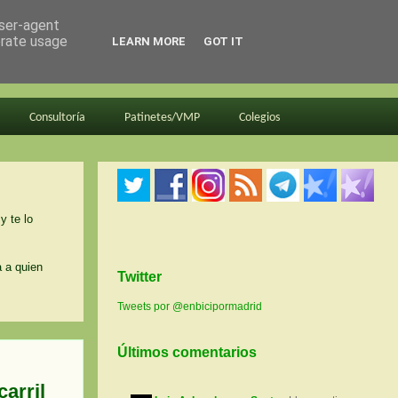
user-agent
erate usage
LEARN MORE
GOT IT
Consultoría
Patinetes/VMP
Colegios
y te lo
a a quien
Twitter
Tweets por @enbicipormadrid
Últimos comentarios
arril