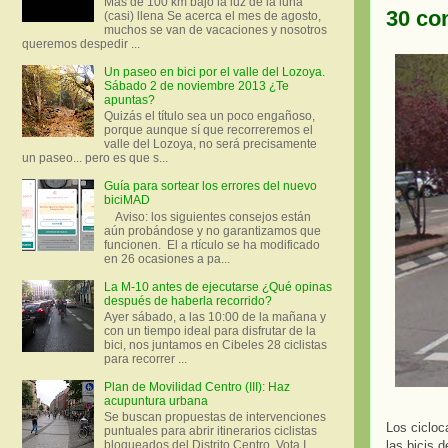
Más de 100 km bajo la luz de la luna
30 co
(casi) llena Se acerca el mes de agosto,
muchos se van de vacaciones y nosotros
queremos despedir ...
Un paseo en bici por el valle del Lozoya.
Sábado 2 de noviembre 2013 ¿Te
apuntas?
Quizás el título sea un poco engañoso,
porque aunque sí que recorreremos el
valle del Lozoya, no será precisamente
un paseo... pero es que s...
Guía para sortear los errores del nuevo
biciMAD
Aviso: los siguientes consejos están
aún probándose y no garantizamos que
funcionen. El a rtículo se ha modificado
en 26 ocasiones a pa...
La M-10 antes de ejecutarse ¿Qué opinas
después de haberla recorrido?
Ayer sábado, a las 10:00 de la mañana y
con un tiempo ideal para disfrutar de la
bici, nos juntamos en Cibeles 28 ciclistas
para recorrer ...
Plan de Movilidad Centro (III): Haz
acupuntura urbana
Se buscan propuestas de intervenciones
Los cicloc
puntuales para abrir itinerarios ciclistas
las bicis 
bloqueados del Distrito Centro. Vota I.