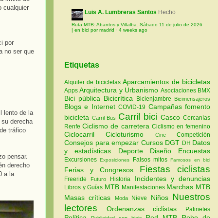
o cualquier
Luis A. Lumbreras Santos
Hecho
Ruta MTB: Abantos y Villalba. Sábado 11 de julio de 2026
| en bici por madrid
·
4 weeks ago
i por
 a no ser que
Etiquetas
Aparcamientos de bicicletas
Alquiler de bicicletas
Arquitectura y Urbanismo
Apps
Asociaciones
BMX
Bici pública
Bicicrítica
Bicienjambre
Bicimensajeros
Blogs e Internet
Campañas fomento
COVID-19
 lento de la
Carril bici
bicicleta
Casco
Cercanías
Carril Bus
a su derecha
Ciclismo de carretera
Renfe
Ciclismo en femenino
de tráfico
Ciclocarril
Cicloturismo
Competición
Cine
Consejos para empezar
Cursos
DGT
Datos
DH
y estadísticas
Deporte
Diseño
Encuestas
o pensar.
Excursiones
Falsos mitos
Exposiciones
Famosos en bici
cén derecho
Fiestas ciclistas
Ferias y Congresos
0 a la
Incidentes y denuncias
Freeride
Historia
Futuro
MTB
Marchas MTB
Libros y Guías
Manifestaciones
Nuestros
Masas críticas
Niños
Nieve
Moda
lectores
Ordenanzas ciclistas
Patinetes
Política
Red MTB
Robo de
Publicidad con bicis