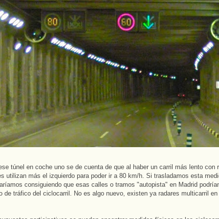
se túnel en coche uno se de cuenta de que al haber un carril más lento con r
s utilizan más el izquierdo para poder ir a 80 km/h. Si trasladamos esta medi
aríamos consiguiendo que esas calles o tramos "autopista" en Madrid podría
 de tráfico del ciclocarril. No es algo nuevo, existen ya radares multicarril en