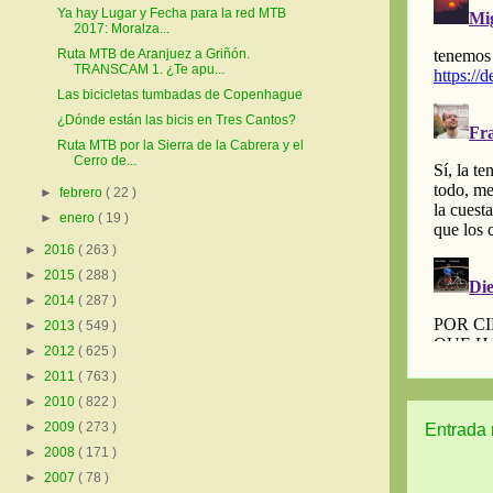
Ya hay Lugar y Fecha para la red MTB
2017: Moralza...
Ruta MTB de Aranjuez a Griñón.
TRANSCAM 1. ¿Te apu...
Las bicicletas tumbadas de Copenhague
¿Dónde están las bicis en Tres Cantos?
Ruta MTB por la Sierra de la Cabrera y el
Cerro de...
►
febrero
( 22 )
►
enero
( 19 )
►
2016
( 263 )
►
2015
( 288 )
►
2014
( 287 )
►
2013
( 549 )
►
2012
( 625 )
►
2011
( 763 )
►
2010
( 822 )
►
2009
( 273 )
Entrada 
►
2008
( 171 )
►
2007
( 78 )