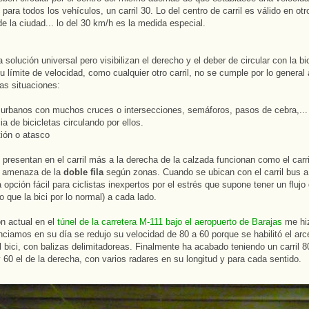
 para todos los vehículos, un carril 30. Lo del centro de carril es válido en otr
 de la ciudad... lo del 30 km/h es la medida especial.
solución universal pero visibilizan el derecho y el deber de circular con la bic
u límite de velocidad, como cualquier otro carril, no se cumple por lo general
as situaciones:
urbanos con muchos cruces o intersecciones, semáforos, pasos de cebra,...
a de bicicletas circulando por ellos.
ión o atasco
presentan en el carril más a la derecha de la calzada funcionan como el carril
a amenaza de la
doble fila
según zonas. Cuando se ubican con el carril bus 
opción fácil para ciclistas inexpertos por el estrés que supone tener un flujo 
o que la bici por lo normal) a cada lado.
ón actual en el
túnel de la carretera M-111 bajo el aeropuerto de Barajas
me hiz
iamos en su día se redujo su velocidad de 80 a 60 porque se habilitó el ar
l bici, con balizas delimitadoreas. Finalmente ha acabado teniendo un carril 8
y 60 el de la derecha, con varios radares en su longitud y para cada sentido.