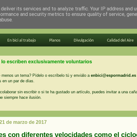
deliver its services and to analyze traffic. Your IP address and 
formance and security metrics to ensure quality of service, gen
abuse.
En bici al trabajo
Planos
Divulgación
Calidad del Aire
 lo escriben exclusivamente voluntarios
menos un tema? Pídelo o escríbelo tú y enviálo a
enbici@espormadrid.es
 en un par de días.
colaborar sin escribir o si te ha gustado un artículo, puedes invitar a una cañ
ue siempre hace ilusión.
 21 de marzo de 2017
es con diferentes velocidades como el cicloc