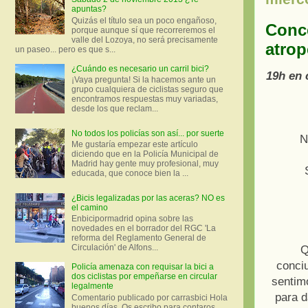
apuntas?
Quizás el título sea un poco engañoso,
Conce
porque aunque sí que recorreremos el
valle del Lozoya, no será precisamente
atrop
un paseo... pero es que s...
¿Cuándo es necesario un carril bici?
19h en 
¡Vaya pregunta! Si la hacemos ante un
grupo cualquiera de ciclistas seguro que
encontramos respuestas muy variadas,
desde los que reclam...
No todos los policías son así... por suerte
N
Me gustaría empezar este artículo
diciendo que en la Policía Municipal de
Madrid hay gente muy profesional, muy
educada, que conoce bien la ...
¿Bicis legalizadas por las aceras? NO es
el camino
Enbicipormadrid opina sobre las
novedades en el borrador del RGC 'La
reforma del Reglamento General de
Circulación' de Alfons...
Q
conci
Policía amenaza con requisar la bici a
dos ciclistas por empeñarse en circular
sentim
legalmente
para d
Comentario publicado por carrasbici Hola
buenos días. Os escribo para contaros