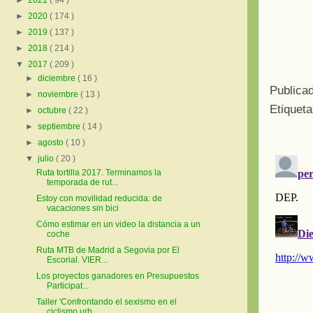
►
2021
( 94 )
►
2020
( 174 )
►
2019
( 137 )
►
2018
( 214 )
▼
2017
( 209 )
►
diciembre
( 16 )
Publica
►
noviembre
( 13 )
Etiquet
►
octubre
( 22 )
►
septiembre
( 14 )
►
agosto
( 10 )
▼
julio
( 20 )
Ruta tortilla 2017. Terminamos la
temporada de rut...
Estoy con movilidad reducida: de
vacaciones sin bici
Cómo estimar en un video la distancia a un
coche
Ruta MTB de Madrid a Segovia por El
Escorial. VIER...
Los proyectos ganadores en Presupuestos
Participat...
Taller 'Confrontando el sexismo en el
ciclismo urb...