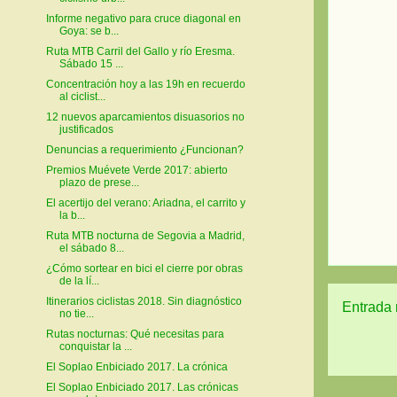
Informe negativo para cruce diagonal en
Goya: se b...
Ruta MTB Carril del Gallo y río Eresma.
Sábado 15 ...
Concentración hoy a las 19h en recuerdo
al ciclist...
12 nuevos aparcamientos disuasorios no
justificados
Denuncias a requerimiento ¿Funcionan?
Premios Muévete Verde 2017: abierto
plazo de prese...
El acertijo del verano: Ariadna, el carrito y
la b...
Ruta MTB nocturna de Segovia a Madrid,
el sábado 8...
¿Cómo sortear en bici el cierre por obras
de la lí...
Itinerarios ciclistas 2018. Sin diagnóstico
Entrada 
no tie...
Rutas nocturnas: Qué necesitas para
conquistar la ...
El Soplao Enbiciado 2017. La crónica
El Soplao Enbiciado 2017. Las crónicas