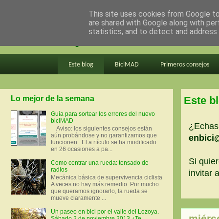
This site uses cookies from Google to 
are shared with Google along with per
en bici por madrid
statistics, and to detect and address
Este blog
BiciMAD
Primeros consejos
Lo mejor de la semana
Este b
Guía para sortear los errores del nuevo
biciMAD
¿Echas 
Aviso: los siguientes consejos están
aún probándose y no garantizamos que
enbici
funcionen. El a rtículo se ha modificado
en 26 ocasiones a pa...
Si quier
Como centrar una rueda: tensado de
radios
invitar
Mecánica básica de supervivencia ciclista
A veces no hay más remedio. Por mucho
que queramos ignorarlo, la rueda se
mueve claramente ...
Un paseo en bici por el valle del Lozoya.
miérco
Sábado 2 de noviembre 2013 ¿Te