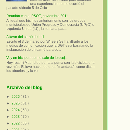
una experiencia que me ocurrió el
pasado sábado 5 de Octu...
Reunión con el PSOE, noviembre 2011
Al igual que hicimos anteriormente con los grupos
municipales de Unión Progreso y Democracia (UPyD) e
Izquierda Unida (IU) , la semana pas...
A favor del carné de bici
Escrito el 3 de marzo por Wheels Se ha filtrado a los
medios de comunicación que la DGT está barajando la
instauración de un carné para co...
Voy en bici porque me sale de los coj...
Hoy recorrí Madrid de punta a punta con la bicicleta una
vez más. Estuve haciendo unos "mandaos" -como dicen
los abuelos-, y la ve...
Archivo del blog
►
2026
( 31 )
►
2025
( 51 )
►
2024
( 58 )
►
2023
( 70 )
►
2022
( 85 )