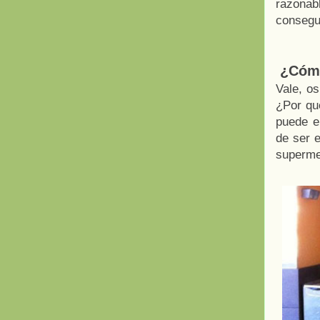
razonabl
consegu
¿Cómo 
Vale, os
¿Por qu
puede e
de ser 
supermer