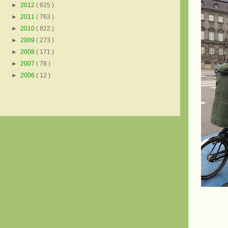
►
2012
( 625 )
►
2011
( 763 )
►
2010
( 822 )
►
2009
( 273 )
►
2008
( 171 )
►
2007
( 78 )
►
2006
( 12 )