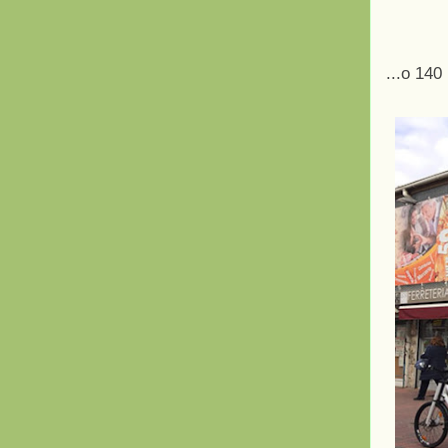
...o 140