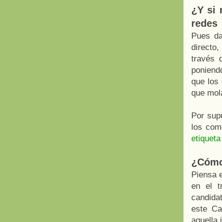
¿Y si 
redes
Pues da
directo
través d
poniend
que los 
que mol
Por supu
los come
etiquet
¿Cómo 
Piensa 
en el t
candidat
este Ca
aquella 