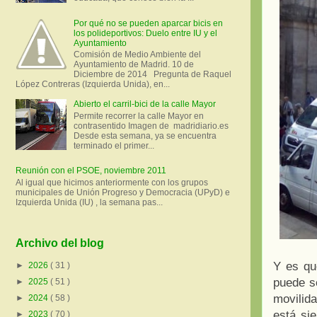
Por qué no se pueden aparcar bicis en
los polideportivos: Duelo entre IU y el
Ayuntamiento
Comisión de Medio Ambiente del
Ayuntamiento de Madrid. 10 de
Diciembre de 2014 Pregunta de Raquel
López Contreras (Izquierda Unida), en...
Abierto el carril-bici de la calle Mayor
Permite recorrer la calle Mayor en
contrasentido Imagen de madridiario.es
Desde esta semana, ya se encuentra
terminado el primer...
Reunión con el PSOE, noviembre 2011
Al igual que hicimos anteriormente con los grupos
municipales de Unión Progreso y Democracia (UPyD) e
Izquierda Unida (IU) , la semana pas...
Archivo del blog
Y es qu
►
2026
( 31 )
puede s
►
2025
( 51 )
movilida
►
2024
( 58 )
está si
►
2023
( 70 )