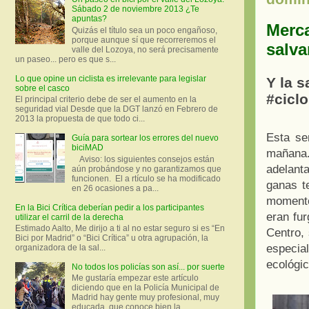
Sábado 2 de noviembre 2013 ¿Te
apuntas?
Merca
Quizás el título sea un poco engañoso,
porque aunque sí que recorreremos el
salva
valle del Lozoya, no será precisamente
un paseo... pero es que s...
Lo que opine un ciclista es irrelevante para legislar
Y la 
sobre el casco
#ciclo
El principal criterio debe de ser el aumento en la
seguridad vial Desde que la DGT lanzó en Febrero de
2013 la propuesta de que todo ci...
Esta se
Guía para sortear los errores del nuevo
biciMAD
mañana.
Aviso: los siguientes consejos están
adelanta
aún probándose y no garantizamos que
funcionen. El a rtículo se ha modificado
ganas t
en 26 ocasiones a pa...
momento
En la Bici Crítica deberían pedir a los participantes
eran fu
utilizar el carril de la derecha
Estimado Aalto, Me dirijo a ti al no estar seguro si es “En
Centro,
Bici por Madrid” o “Bici Crítica” u otra agrupación, la
especia
organizadora de la sal...
ecológic
No todos los policías son así... por suerte
Me gustaría empezar este artículo
diciendo que en la Policía Municipal de
Madrid hay gente muy profesional, muy
educada, que conoce bien la ...