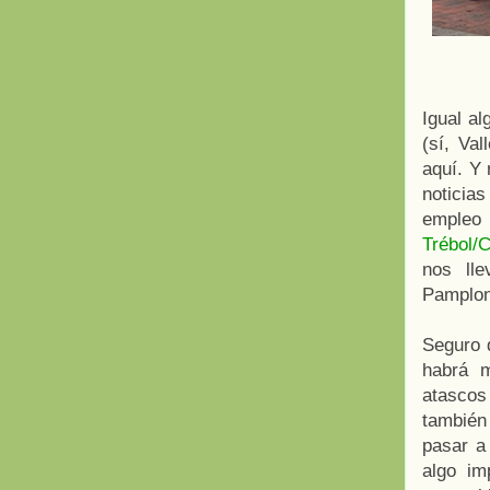
Igual a
(sí, Va
aquí. Y 
noticia
empleo 
Trébol/C
nos ll
Pamplo
Seguro q
habrá m
atascos
también
pasar a
algo im