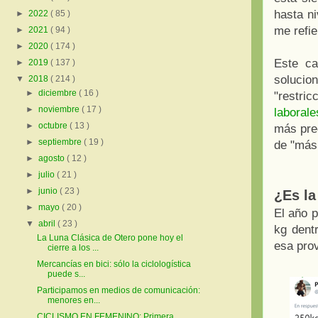
hasta ni
►
2022
( 85 )
me refie
►
2021
( 94 )
►
2020
( 174 )
Este c
►
2019
( 137 )
solucio
▼
2018
( 214 )
►
diciembre
( 16 )
"restri
►
noviembre
( 17 )
laboral
►
octubre
( 13 )
más prec
►
septiembre
( 19 )
de "más
►
agosto
( 12 )
►
julio
( 21 )
►
junio
( 23 )
¿Es la
►
mayo
( 20 )
El año 
▼
abril
( 23 )
kg dent
La Luna Clásica de Otero pone hoy el
esa prov
cierre a los ...
Mercancías en bici: sólo la ciclologística
puede s...
Participamos en medios de comunicación:
menores en...
CICLISMO EN FEMENINO: Primera