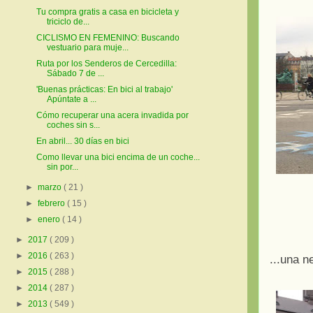
Tu compra gratis a casa en bicicleta y
triciclo de...
CICLISMO EN FEMENINO: Buscando
vestuario para muje...
Ruta por los Senderos de Cercedilla:
Sábado 7 de ...
'Buenas prácticas: En bici al trabajo'
Apúntate a ...
Cómo recuperar una acera invadida por
coches sin s...
En abril... 30 días en bici
Como llevar una bici encima de un coche...
sin por...
►
marzo
( 21 )
►
febrero
( 15 )
►
enero
( 14 )
►
2017
( 209 )
►
2016
( 263 )
...una n
►
2015
( 288 )
►
2014
( 287 )
►
2013
( 549 )