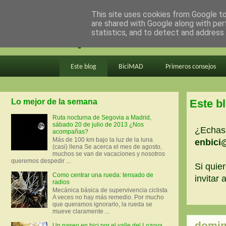
This site uses cookies from Google to 
are shared with Google along with per
en bici por madrid
statistics, and to detect and address
Este blog
BiciMAD
Primeros consejos
Lo mejor de la semana
Este b
Ruta nocturna de Segovia a Madrid,
sábado 20 de julio de 2013 ¿Nos
¿Echas 
acompañas?
Más de 100 km bajo la luz de la luna
enbici
(casi) llena Se acerca el mes de agosto,
muchos se van de vacaciones y nosotros
queremos despedir ...
Si quier
Como centrar una rueda: tensado de
invitar
radios
Mecánica básica de supervivencia ciclista
A veces no hay más remedio. Por mucho
que queramos ignorarlo, la rueda se
mueve claramente ...
domin
Un paseo en bici por el valle del Lozoya.