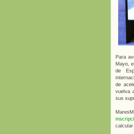
Para ave
Mayo, en
de Esp
internac
de acel
vuelva 
sus supu
MaresM
inscripc
calcula