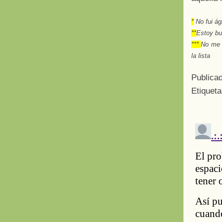
*
No fui ági
**
Estoy bus
***
No me 
la lista
Publica
Etiquet