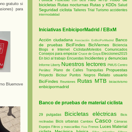
no gratuito si
bicicletas
Rutas nocturnas
Rutas y KDDs
Salud
asiones) para
Seguridad ciclista
Talleres
Trial
Turismo
accidentes
intermodalidad
Iniciativas EnbiciporMadrid / EBxM
Acción ciudadana
Banco
Asociación EnBiciPorMadrid
de pruebas
BiciFindes
BiciViernes
Biciencia
Blogs e Internet
CiclistasMolestos
Comunicados
Consejos para empezar
Elecciones2015
Cruce de Goya
Incidentes y denuncias
En bici al trabajo
Encuestas
Nuestros lectores
Informe Liberty
PMUS Centro
Propuestas
Plano de Calles Tranquilas
Peráltez
Relato usuario
Proyecto Bicisur
Puntos Negros
Rutas MTB
BiciFindes
Reuniones
biciactivismo
como Bluemove
enbicipormadrid
Banco de pruebas de material ciclista
Bicicletas eléctricas
29 pulgadas
Bicis
Casco
Bicis urbanas
reclinadas
Cambios
Cámaras
Luces
Material
Espejos
Filtros y mascarillas
Frenos
Fixie
ciclista
Mecánica básica
Sillas infantiles
Sillines