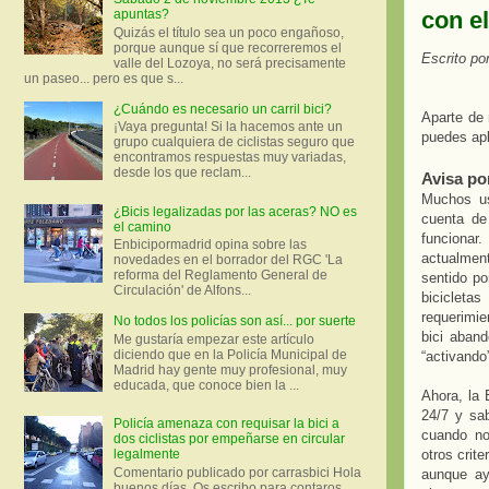
con e
apuntas?
Quizás el título sea un poco engañoso,
porque aunque sí que recorreremos el
Escrito p
valle del Lozoya, no será precisamente
un paseo... pero es que s...
¿Cuándo es necesario un carril bici?
Aparte de 
¡Vaya pregunta! Si la hacemos ante un
puedes apl
grupo cualquiera de ciclistas seguro que
encontramos respuestas muy variadas,
desde los que reclam...
Avisa po
Muchos us
¿Bicis legalizadas por las aceras? NO es
cuenta de
el camino
funciona
Enbicipormadrid opina sobre las
actualmen
novedades en el borrador del RGC 'La
reforma del Reglamento General de
sentido po
Circulación' de Alfons...
biciclet
requerimie
No todos los policías son así... por suerte
bici aban
Me gustaría empezar este artículo
diciendo que en la Policía Municipal de
“activando
Madrid hay gente muy profesional, muy
educada, que conoce bien la ...
Ahora, la 
24/7 y sa
Policía amenaza con requisar la bici a
cuando no
dos ciclistas por empeñarse en circular
otros crit
legalmente
Comentario publicado por carrasbici Hola
aunque ay
buenos días. Os escribo para contaros