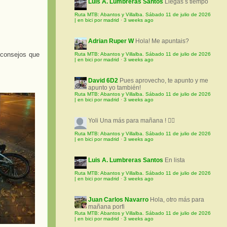
Luis A. Lumbreras Santos
Llegas s tiempo
Ruta MTB: Abantos y Villalba. Sábado 11 de julio de 2026
| en bici por madrid
·
3 weeks ago
Adrian Ruper W
Hola! Me apuntais?
s consejos que
Ruta MTB: Abantos y Villalba. Sábado 11 de julio de 2026
| en bici por madrid
·
3 weeks ago
David 6D2
Pues aprovecho, te apunto y me
apunto yo también!
Ruta MTB: Abantos y Villalba. Sábado 11 de julio de 2026
| en bici por madrid
·
3 weeks ago
Yoli
Una más para mañana ! 🚵‍♀️
Ruta MTB: Abantos y Villalba. Sábado 11 de julio de 2026
| en bici por madrid
·
3 weeks ago
Luis A. Lumbreras Santos
En lista
Ruta MTB: Abantos y Villalba. Sábado 11 de julio de 2026
| en bici por madrid
·
3 weeks ago
Juan Carlos Navarro
Hola, otro más para
mañana porfi
Ruta MTB: Abantos y Villalba. Sábado 11 de julio de 2026
| en bici por madrid
·
3 weeks ago