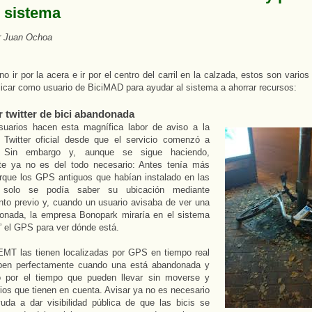
l sistema
or Juan Ochoa
no ir por la acera e ir por el centro del carril en la calzada, estos son vario
icar como usuario de BiciMAD para ayudar al sistema a ahorrar recursos:
r twitter de bici abandonada
uarios hacen esta magnífica labor de aviso a la
 Twitter oficial desde que el servicio comenzó a
r. Sin embargo y, aunque se sigue haciendo,
te ya no es del todo necesario: Antes tenía más
rque los GPS antiguos que habían instalado en las
as solo se podía saber su ubicación mediante
nto previo y, cuando un usuario avisaba de ver una
donada, la empresa Bonopark miraría en el sistema
” el GPS para ver dónde está.
EMT las tienen localizadas por GPS en tiempo real
ben perfectamente cuando una está abandonada y
 por el tiempo que pueden llevar sin moverse y
erios que tienen en cuenta. Avisar ya no es necesario
uda a dar visibilidad pública de que las bicis se