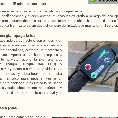
ones de 45 minutos para llegar.
que el usuario es el primer beneficiado porque se te
s bonificaciones y pueden obtener muchos viajes gratis a lo largo del año a
 ahorras mucho dinero al sistema por intentar ser eficiente con la distribuc
venga bien. Este es sin duda el consejo del listado que más ahorra al servicio
nergía: apaga la luz
paseando ya sea solo o con amigos y en
s estaciones ves una bicicleta anclada
uces encendidas, acércate un momento y
 luces. Aparte de dar buen ejemplo a la
 te ha visto hacerlo, también ahorrarás
en energía (aunque sea LED) y
nte, ayudarás a aumentar la vida útil de
s traseras y delanteras al no estar
as. Tampoco pasa nada si ves a un
e está anclando la bici y no lo ha hecho
a olvidado, simplemente recordárselo. A
e lo he dicho no se lo toman a mal y lo
salo poco
 decir este comentario, pero el