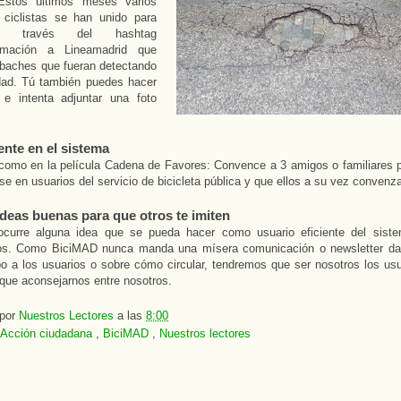
Estos últimos meses varios
s ciclistas se han unido para
a través del hashtag
amación a Lineamadrid que
 baches que fueran detectando
udad. Tú también puedes hacer
e intenta adjuntar una foto
ente en el sistema
omo en la película Cadena de Favores: Convence a 3 amigos o familiares 
rse en usuarios del servicio de bicicleta pública y que ellos a su vez convenza
ideas buenas para que otros te imiten
ocurre alguna idea que se pueda hacer como usuario eficiente del sist
os. Como BiciMAD nunca manda una mísera comunicación o newsletter da
po a los usuarios o sobre cómo circular, tendremos que ser nosotros los usu
ue aconsejarnos entre nosotros.
 por
Nuestros Lectores
a las
8:00
Acción ciudadana
,
BiciMAD
,
Nuestros lectores