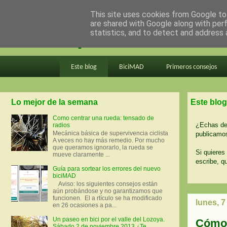
This site uses cookies from Google to 
are shared with Google along with per
en bici por madrid
statistics, and to detect and address 
Este blog
BiciMAD
Primeros consejos
Lo mejor de la semana
Este blog
Como centrar una rueda: tensado de
¿Echas de 
radios
Mecánica básica de supervivencia ciclista
publicamos
A veces no hay más remedio. Por mucho
que queramos ignorarlo, la rueda se
Si quieres 
mueve claramente ...
escribe, q
Guía para sortear los errores del nuevo
biciMAD
Aviso: los siguientes consejos están
aún probándose y no garantizamos que
funcionen. El a rtículo se ha modificado
lunes, 
en 26 ocasiones a pa...
Un paseo en bici por el valle del Lozoya.
Cómo 
Sábado 2 de noviembre 2013 ¿Te