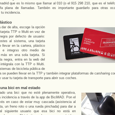
adrid que es lo mismo que llamar al 010 (o el 915 298 210, que es el teléfo
rifa plana de llamadas. También es importante guardarlo para otras oc
 tu incidencia.
lástico
a dar de alta, escoge la opción
 tarjeta TTP o Multi en vez de
 negra por defecto de usuario:
ostes al sistema, una tarjeta
llevar en la cartera, plástico
a e integras otro medio de
e más en una sola tarjeta. Si
la negra, entra en la web del
 intégrala con la TTP o Multi.
stemas de bicicleta pública de
ya se pueden llevar en la TTP y también integrar plataformas de carsharing 
y usar tu tarjeta de transporte para abrir sus coches.
 una bici en mal estado
ado una bici que no esté plenamente operativa,
a incidencia a través de la app de BiciMAD. Pon el
revés en caso de estar muy cascada (asistencia al
ta, un freno roto o una rueda pinchada) para dar a
al siguiente usuario que esa bici no está en