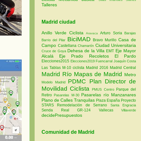
Talleres
Madrid ciudad
Anillo Verde Ciclista
Arturo Soria
Barajas
Aravaca
BiciMAD
Casa de
Bravo Murillo
Barrio del Pilar
Campo
Ciudad Universitaria
Castellana
Chamartín
Dehesa de la Villa
Eje Mayor
EMT
Cruce de Goya
Alcalá
Eje Prado Recoletos
El Pardo
Elecciones2015
Elecciones2019
Fuencarral
Joaquín Costa
Las Tablas
M-10 ciclista
Madrid 2016
Madrid Central
Madrid Río
Mapas de Madrid
Metro
PDMC Plan Director de
Modelo Madrid
Movilidad Ciclista
Parque del
PMUS Centro
Pasarelas río Manzanares
Retiro
Pasarelas M-30
Plano de Calles Tranquilas
Plaza España
Proyecto
STARS
Remodelación de Serrano
Santa Engracia
Senda Real GR-124
Vallecas
Villaverde
decidePresupuestos
Comunidad de Madrid