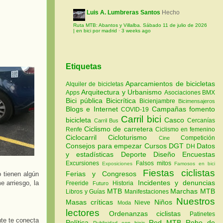
Luis A. Lumbreras Santos
Hecho
Ruta MTB: Abantos y Villalba. Sábado 11 de julio de 2026
| en bici por madrid
·
3 weeks ago
Etiquetas
Aparcamientos de bicicletas
Alquiler de bicicletas
Arquitectura y Urbanismo
Apps
Asociaciones
BMX
Bici pública
Bicicrítica
Bicienjambre
Bicimensajeros
Blogs e Internet
Campañas fomento
COVID-19
Carril bici
bicicleta
Casco
Cercanías
Carril Bus
Ciclismo de carretera
Renfe
Ciclismo en femenino
Ciclocarril
Cicloturismo
Competición
Cine
Consejos para empezar
Cursos
DGT
Datos
DH
y estadísticas
Deporte
Diseño
Encuestas
Excursiones
Falsos mitos
Exposiciones
Famosos en bici
Fiestas ciclistas
Ferias y Congresos
o tienen algún
Incidentes y denuncias
e arriesgo, la
Freeride
Historia
Futuro
MTB
Marchas MTB
Libros y Guías
Manifestaciones
Nuestros
Masas críticas
Niños
Nieve
Moda
lectores
Ordenanzas ciclistas
Patinetes
nte te conecta
Política
Red MTB
Robo de
Publicidad con bicis