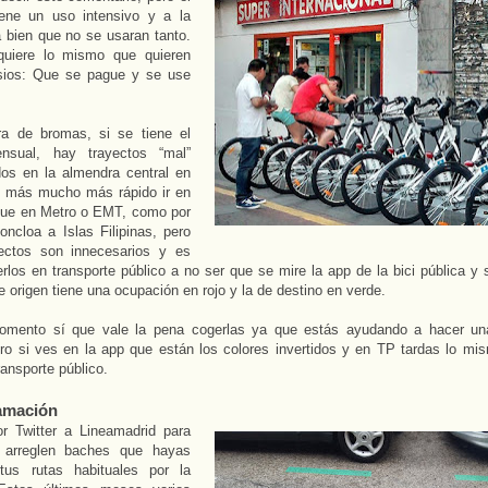
tiene un uso intensivo y a la
ría bien que no se usaran tanto.
uiere lo mismo que quieren
sios: Que se pague y se use
ra de bromas, si se tiene el
nsual, hay trayectos “mal”
os en la almendra central en
s más mucho más rápido ir en
ue en Metro o EMT, como por
ncloa a Islas Filipinas, pero
yectos son innecesarios y es
rlos en transporte público a no ser que se mire la app de la bici pública y
e origen tiene una ocupación en rojo y la de destino en verde.
mento sí que vale la pena cogerlas ya que estás ayudando a hacer una 
ro si ves en la app que están los colores invertidos y en TP tardas lo mi
ransporte público.
amación
or Twitter a Lineamadrid para
 arreglen baches que hayas
tus rutas habituales por la