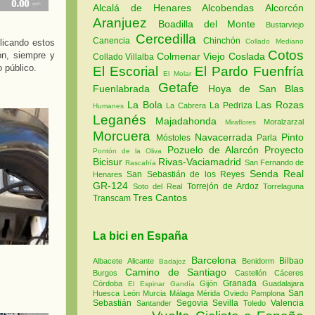
Alcalá de Henares
Alcobendas
Alcorcón
Aranjuez
Boadilla del Monte
Bustarviejo
Cercedilla
Canencia
Chinchón
plicando estos
Collado Mediano
Cotos
ión, siempre y
Colmenar Viejo
Coslada
Collado Villalba
 público.
El Escorial
El Pardo
Fuenfría
El Molar
Getafe
Fuenlabrada
Hoya de San Blas
La Bola
Las Rozas
La Pedriza
La Cabrera
Humanes
Leganés
Majadahonda
Moralzarzal
Miraflores
Morcuera
Navacerrada
Pinto
Móstoles
Parla
Pozuelo de Alarcón
Proyecto
Pontón de la Oliva
Bicisur
Rivas-Vaciamadrid
San Fernando de
Rascafría
Senda Real
San Sebastián de los Reyes
Henares
GR-124
Torrejón de Ardoz
Soto del Real
Torrelaguna
Tres Cantos
Transcam
La bici en España
Barcelona
Bilbao
Albacete
Alicante
Benidorm
Badajoz
Camino de Santiago
Burgos
Castellón
Cáceres
Granada
Córdoba
Gijón
Guadalajara
El Espinar
Gandía
San
Huesca
León
Murcia
Málaga
Mérida
Oviedo
Pamplona
Sebastián
Segovia
Sevilla
Valencia
Santander
Toledo