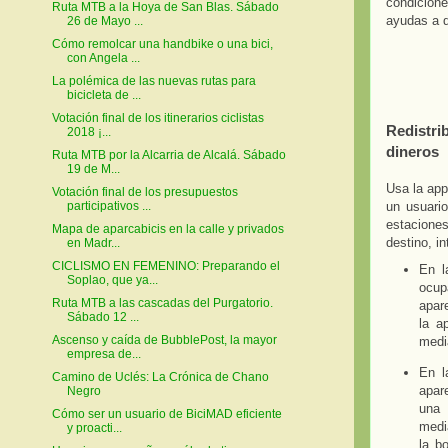
condicione
Ruta MTB a la Hoya de San Blas. Sábado
ayudas a q
26 de Mayo ...
Cómo remolcar una handbike o una bici,
con Angela ...
La polémica de las nuevas rutas para
bicicleta de ...
Votación final de los itinerarios ciclistas
Redistri
2018 ¡...
dineros
Ruta MTB por la Alcarria de Alcalá. Sábado
19 de M...
Usa la app
Votación final de los presupuestos
un usuario
participativos ...
estacione
Mapa de aparcabicis en la calle y privados
destino, in
en Madr...
CICLISMO EN FEMENINO: Preparando el
En l
Soplao, que ya...
ocup
Ruta MTB a las cascadas del Purgatorio.
apare
Sábado 12 ...
la a
Ascenso y caída de BubblePost, la mayor
medi
empresa de...
En l
Camino de Uclés: La Crónica de Chano
apar
Negro
una 
Cómo ser un usuario de BiciMAD eficiente
medi
y proacti...
la b