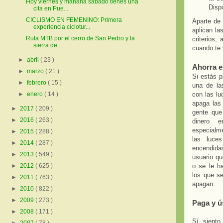
Hoy viernes y mañana sábado tienes una
Disp
cita en Pue...
CICLISMO EN FEMENINO: Primera
Aparte de 
experiencia ciclotur...
aplican la
Ruta MTB por el cerro de San Pedro y la
criterios,
sierra de ...
cuando te 
►
abril
( 23 )
Ahorra e
►
marzo
( 21 )
Si estás 
►
febrero
( 15 )
una de la
con las l
►
enero
( 14 )
apaga las
►
2017
( 209 )
gente que
►
2016
( 263 )
dinero 
especialme
►
2015
( 288 )
las luce
►
2014
( 287 )
encendid
►
2013
( 549 )
usuario qu
o se le h
►
2012
( 625 )
los que s
►
2011
( 763 )
apagan.
►
2010
( 822 )
►
2009
( 273 )
Paga y ú
►
2008
( 171 )
Sí, siento