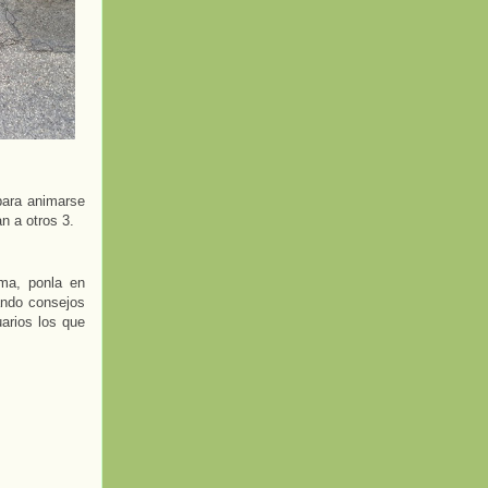
para animarse
n a otros 3.
ema, ponla en
ndo consejos
arios los que