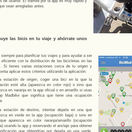
s de usarse. El trámite por la app es muy rápido y
ue sean arregladas antes.
buye las bicis en tu viaje y ahórrate unos
 siempre para planificar tus viajes y para ayudar a ser
 eficiente con la distribución de las bicicletas en las
s. Si tienes varias estaciones cerca de tu origen y
tenta aplicar estos criterios utilizando la aplicación:
a estación de origen, coger una bici en la que la
ación esté alta (aparezca en color rojo) o sino que
zca en naranja en la app oficial o en amarillo si usas
pp Madbike que significa que tiene una ocupación
a.
a estación de destino, intentar dejarla en una que
ezca en verde en la app (ocupación baja) o sino en
que aparezca en color naranja/amarillo (ocupación
a) usando la app y reservando el anclaje para obtener
onificación que obtendrías por dejarla en una verde.