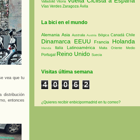
Vuelta Ciclista a España
Valladolid
Vitoria
Vías Verdes
Zaragoza
Ávila
La bici en el mundo
Alemania
Asia
Canadá
Chile
Australia
Bélgica
Austria
Dinamarca
EEUU
Holanda
Francia
Latinoamérica
Italia
Malta
Oriente Medio
Irlanda
Reino Unido
Portugal
Suecia
Visitas última semana
 se vea que tu
4
0
0
6
2
distribución
smo, entonces
¿Quieres recibir enbicipormadrid en tu correo?