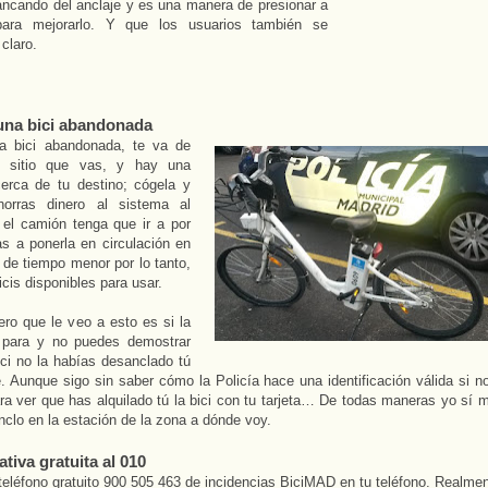
ancando del anclaje y es una manera de presionar a
ara mejorarlo. Y que los usuarios también se
claro.
una bici abandonada
a bici abandonada, te va de
l sitio que vas, y hay una
cerca de tu destino; cógela y
Ahorras dinero al sistema al
 el camión tenga que ir a por
as a ponerla en circulación en
 de tiempo menor por lo tanto,
cis disponibles para usar.
ero que le veo a esto es si la
e para y no puedes demostrar
ci no la habías desanclado tú
. Aunque sigo sin saber cómo la Policía hace una identificación válida si n
ra ver que has alquilado tú la bici con tu tarjeta… De todas maneras yo sí m
anclo en la estación de la zona a dónde voy.
ativa gratuita al 010
teléfono gratuito 900 505 463 de incidencias BiciMAD en tu teléfono. Realme