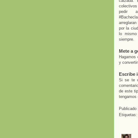
calzada. 
colectivo
pedir 
#Bachecl
arreglaran
por la ci
lo mismo 
siempre.
Mete a g
Hagamos c
y converti
Escribe 
Si se te 
comentari
de este ti
tengamos q
Publicado
Etiquetas: