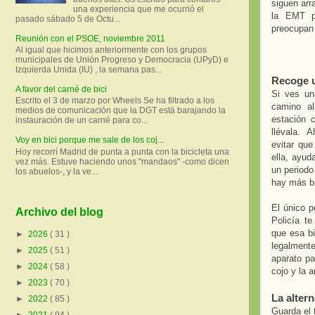
siguen arr
una experiencia que me ocurrió el
la EMT p
pasado sábado 5 de Octu...
preocupan 
Reunión con el PSOE, noviembre 2011
Al igual que hicimos anteriormente con los grupos
municipales de Unión Progreso y Democracia (UPyD) e
Izquierda Unida (IU) , la semana pas...
Recoge 
A favor del carné de bici
Si ves un
Escrito el 3 de marzo por Wheels Se ha filtrado a los
camino a
medios de comunicación que la DGT está barajando la
estación 
instauración de un carné para co...
llévala. 
Voy en bici porque me sale de los coj...
evitar que
Hoy recorrí Madrid de punta a punta con la bicicleta una
ella, ayud
vez más. Estuve haciendo unos "mandaos" -como dicen
un periodo
los abuelos-, y la ve...
hay más bi
El único p
Archivo del blog
Policía t
que esa bi
►
2026
( 31 )
legalmente
►
2025
( 51 )
aparato pa
►
2024
( 58 )
cojo y la 
►
2023
( 70 )
La altern
►
2022
( 85 )
Guarda el 