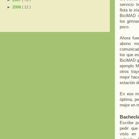
►
2007
( 78 )
servicio 
►
2006
( 12 )
flota le i
BiciMAD q
los gimna
poco.
Ahora fue
abono me
comunicad
los que e
BiciMAD q
ejemplo Mo
otros tra
mejor hace
estación d
En ese mo
óptima, pe
mejor en t
Bachecl
Escribe p
pedir que
visto en 