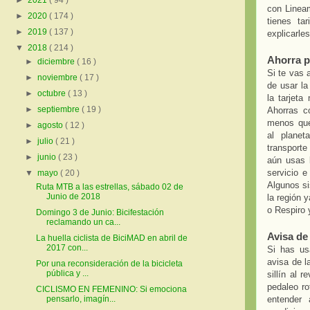
►
2021
( 94 )
con Lineam
►
2020
( 174 )
tienes ta
►
2019
( 137 )
explicarles
▼
2018
( 214 )
Ahorra p
►
diciembre
( 16 )
Si te vas 
►
noviembre
( 17 )
de usar la
►
octubre
( 13 )
la tarjeta
►
septiembre
( 19 )
Ahorras c
menos que 
►
agosto
( 12 )
al planet
►
julio
( 21 )
transport
►
junio
( 23 )
aún usas 
servicio e
▼
mayo
( 20 )
Algunos si
Ruta MTB a las estrellas, sábado 02 de
Junio de 2018
la región 
o Respiro 
Domingo 3 de Junio: Bicifestación
reclamando un ca...
Avisa de
La huella ciclista de BiciMAD en abril de
2017 con...
Si has us
avisa de l
Por una reconsideración de la bicicleta
pública y ...
sillín al 
pedaleo ro
CICLISMO EN FEMENINO: Si emociona
entender 
pensarlo, imagín...