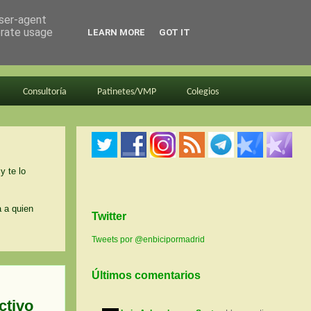
user-agent
erate usage
LEARN MORE
GOT IT
Consultoría
Patinetes/VMP
Colegios
y te lo
a a quien
Twitter
Tweets por @enbicipormadrid
Últimos comentarios
ctivo