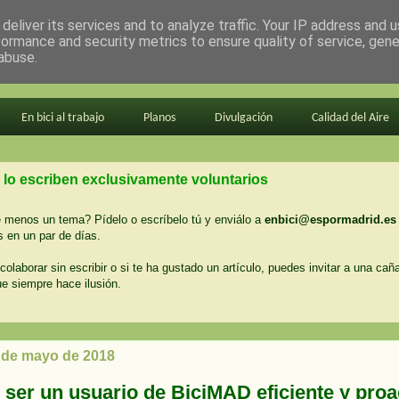
deliver its services and to analyze traffic. Your IP address and 
formance and security metrics to ensure quality of service, gen
abuse.
En bici al trabajo
Planos
Divulgación
Calidad del Aire
 lo escriben exclusivamente voluntarios
menos un tema? Pídelo o escríbelo tú y enviálo a
enbici@espormadrid.es
 en un par de días.
colaborar sin escribir o si te ha gustado un artículo, puedes invitar a una cañ
ue siempre hace ilusión.
7 de mayo de 2018
ser un usuario de BiciMAD eficiente y proa