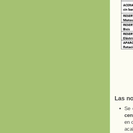
Las n
Se 
cen
en 
aca