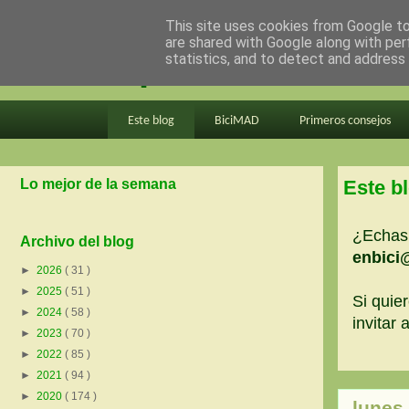
This site uses cookies from Google to 
are shared with Google along with per
en bici por madrid
statistics, and to detect and address
Este blog
BiciMAD
Primeros consejos
Lo mejor de la semana
Este b
¿Echas 
Archivo del blog
enbici
►
2026
( 31 )
►
2025
( 51 )
Si quier
►
2024
( 58 )
invitar
►
2023
( 70 )
►
2022
( 85 )
►
2021
( 94 )
►
2020
( 174 )
lunes