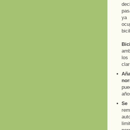
dec
pas
ya
ocu
bic
Bic
amb
los
clar
Aña
nor
pue
año
Se 
rem
aut
lim