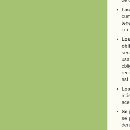
de 
Las
cum
ten
cir
Los
obl
señ
usa
ob
rec
así 
Los
más
ace
Se 
se 
der