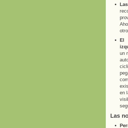
Las
rec
pro
Ahor
otro
El
izq
un 
aut
cic
peg
com
exis
en 
vis
seg
Las no
Per