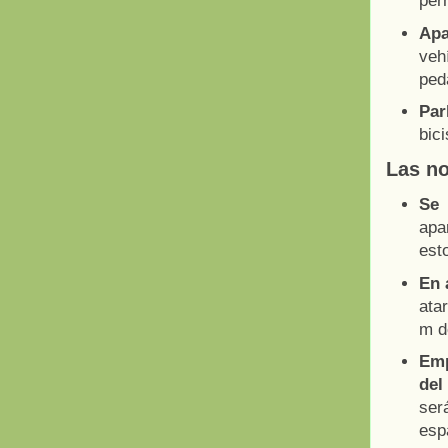
per
Apa
veh
ped
Par
bici
Las n
Se 
apa
esto
En 
ata
m d
Emp
del
ser
esp