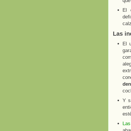
que
El 
def
cal
Las in
El 
gar
com
ale
ext
con
den
coc
Y s
enti
esté
Las
aba