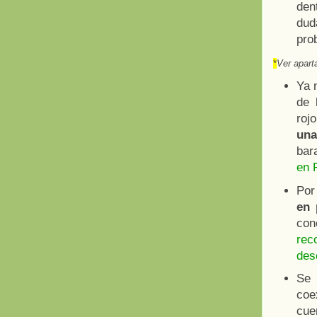
den
dud
pro
*
Ver apart
Ya 
de 
roj
una
bar
en 
Por 
en 
con
rec
desc
Se
coe
cue