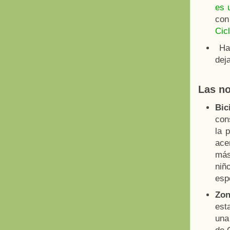
es 
con
Cicl
Ha
dej
Las no
Bic
cons
la 
ace
más
niñ
esp
Zon
esta
una