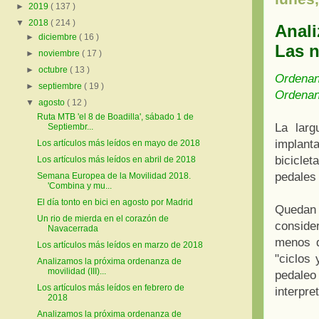
►
2019
( 137 )
▼
2018
( 214 )
Anali
►
diciembre
( 16 )
Las n
►
noviembre
( 17 )
►
octubre
( 13 )
Ordenanz
►
septiembre
( 19 )
Ordenanz
▼
agosto
( 12 )
Ruta MTB 'el 8 de Boadilla', sábado 1 de
La larg
Septiembr...
implant
Los artículos más leídos en mayo de 2018
biciclet
Los artículos más leídos en abril de 2018
pedales 
Semana Europea de la Movilidad 2018.
'Combina y mu...
El día tonto en bici en agosto por Madrid
Quedan 
Un rio de mierda en el corazón de
conside
Navacerrada
menos d
Los artículos más leídos en marzo de 2018
"ciclos
Analizamos la próxima ordenanza de
movilidad (III)...
pedale
Los artículos más leídos en febrero de
interpre
2018
Analizamos la próxima ordenanza de