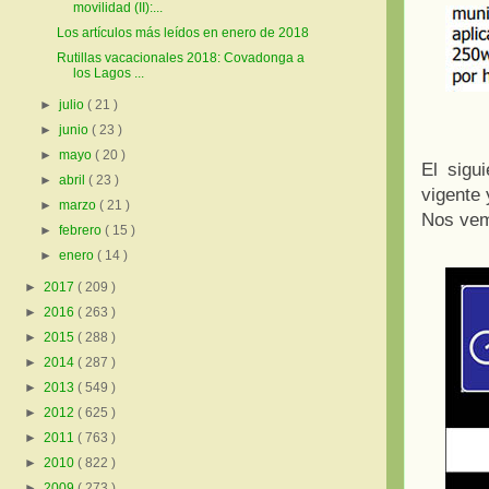
movilidad (II):...
Los artículos más leídos en enero de 2018
Rutillas vacacionales 2018: Covadonga a
los Lagos ...
►
julio
( 21 )
►
junio
( 23 )
►
mayo
( 20 )
El sigu
►
abril
( 23 )
vigente 
►
marzo
( 21 )
Nos vemo
►
febrero
( 15 )
►
enero
( 14 )
►
2017
( 209 )
►
2016
( 263 )
►
2015
( 288 )
►
2014
( 287 )
►
2013
( 549 )
►
2012
( 625 )
►
2011
( 763 )
►
2010
( 822 )
►
2009
( 273 )