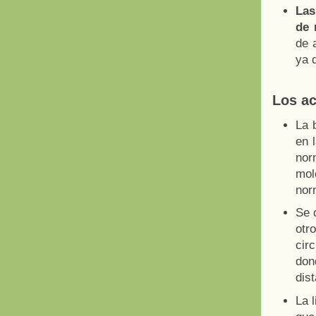
Las
de 
de 
ya 
Los ac
La 
en 
nor
mol
nor
Se 
otr
circ
don
dist
La 