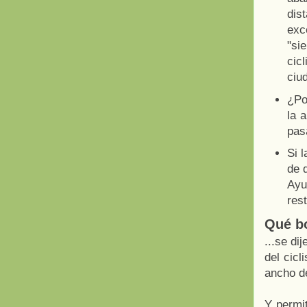
dis
exc
"si
cic
ciu
¿Po
la 
pas
Si 
de 
Ayu
res
Qué bo
...se di
del cicl
ancho de
Y permit