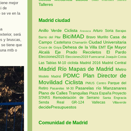
tiene mejor
Talleres
i de
 se ve en la
Madrid ciudad
na
Anillo Verde Ciclista
Arturo Soria
Barajas
Aravaca
xterior, será
BiciMAD
Casa de
Bravo Murillo
Barrio del Pilar
es y bruscas,
Campo
Ciudad Universitaria
Castellana
Chamartín
 se tiene que
Dehesa de la Villa
Eje Mayor
EMT
Cruce de Goya
 una mtb o
Alcalá
Eje Prado Recoletos
El Pardo
Elecciones2015
Elecciones2019
Fuencarral
Joaquín Costa
Las Tablas
M-10 ciclista
Madrid 2016
Madrid Central
Madrid Río
Mapas de Madrid
Metro
PDMC Plan Director de
Modelo Madrid
Movilidad Ciclista
Parque del
PMUS Centro
Pasarelas río Manzanares
Retiro
Pasarelas M-30
Plano de Calles Tranquilas
Plaza España
Proyecto
STARS
Remodelación de Serrano
Santa Engracia
Senda Real GR-124
Vallecas
Villaverde
decidePresupuestos
Comunidad de Madrid