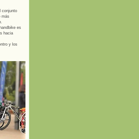
l conjunto
o más
n.
 handbike es
s hacia
ntro y los