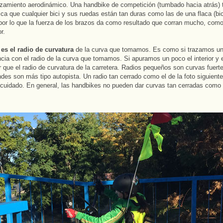
rozamiento aerodinámico. Una handbike de competición (tumbado hacia atrás) 
ca que cualquier bici y sus ruedas están tan duras como las de una flaca (bic
 por lo que la fuerza de los brazos da como resultado que corran mucho, como
r.
es el radio de curvatura
de la curva que tomamos. Es como si trazamos u
ncia con el radio de la curva que tomamos. Si apuramos un poco el interior y e
 que el radio de curvatura de la carretera. Radios pequeños son curvas fuert
ndes son más tipo autopista. Un radio tan cerrado como el de la foto siguiente
cuidado. En general, las handbikes no pueden dar curvas tan cerradas como