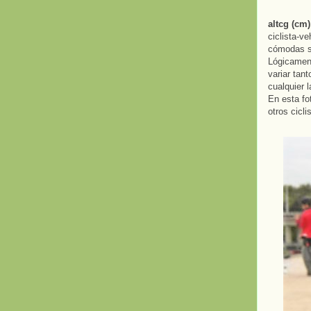
altcg (cm)
ciclista-v
cómodas s
Lógicament
variar tan
cualquier l
En esta fo
otros cicl