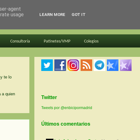
user-agent
erate usage
LEARN MORE
GOT IT
Consultoría
Patinetes/VMP
Colegios
y te lo
a a quien
Twitter
Tweets por @enbicipormadrid
Últimos comentarios