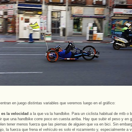
 entran en juego distintas variables que veremos luego en el gráfico:
 es la velocidad
a la que va la handbike. Para un ciclista habitual de mtb o b
ir que una handbike corre poco en cuesta arriba. Hay que subir el peso y en g
len tener menos fuerza que las piernas de alguien que va en bici. Sin embarg
jo, la fuerza que frena el vehículo es solo el rozamiento y, especialmente a 