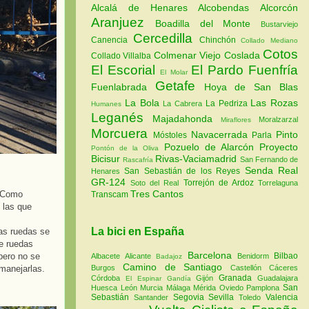
Alcalá de Henares
Alcobendas
Alcorcón
Aranjuez
Boadilla del Monte
Bustarviejo
Cercedilla
Canencia
Chinchón
Collado Mediano
Cotos
Colmenar Viejo
Coslada
Collado Villalba
El Escorial
El Pardo
Fuenfría
El Molar
Getafe
Fuenlabrada
Hoya de San Blas
La Bola
Las Rozas
La Pedriza
La Cabrera
Humanes
Leganés
Majadahonda
Moralzarzal
Miraflores
Morcuera
Navacerrada
Pinto
Móstoles
Parla
Pozuelo de Alarcón
Proyecto
Pontón de la Oliva
Bicisur
Rivas-Vaciamadrid
San Fernando de
Rascafría
Senda Real
San Sebastián de los Reyes
Henares
GR-124
Torrejón de Ardoz
Soto del Real
Torrelaguna
Tres Cantos
. Como
Transcam
 las que
La bici en España
as ruedas se
de ruedas
Barcelona
 pero no se
Bilbao
Albacete
Alicante
Benidorm
Badajoz
Camino de Santiago
 manejarlas.
Burgos
Castellón
Cáceres
Granada
Córdoba
Gijón
Guadalajara
El Espinar
Gandía
San
Huesca
León
Murcia
Málaga
Mérida
Oviedo
Pamplona
Sebastián
Segovia
Sevilla
Valencia
Santander
Toledo