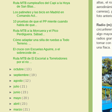
altas, el 
Ruta MTB cumpleaños del Capi a la Hoya
de San Blas...
aerodinámi
carreras),
Los patinetes y las bicis en Madrid en
foto anterio
Comando Act...
10 pruebas de que el PP miente cuando
Radio (m) 
habla de que...
circunfere
Ruta MTB a la Morcuera y el Pico
algo mayor
Perdiguera. Sábad...
radios gra
Cómo adaptar una silla de ruedas a Todo
tomar con 
Terreno. ...
una flaca.
El cruce con Escuelas Aguirre, o el
sobrecoste de ...
Ruta MTB de El Escorial a Torrelodones
por el rio ...
►
octubre
( 13 )
►
septiembre
( 19 )
►
agosto
( 12 )
►
julio
( 21 )
►
junio
( 23 )
►
mayo
( 20 )
►
abril
( 23 )
►
marzo
( 21 )