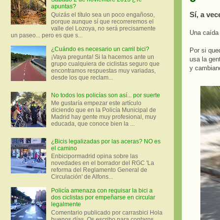
apuntas?
Sí, a ve
Quizás el título sea un poco engañoso,
porque aunque sí que recorreremos el
valle del Lozoya, no será precisamente
Una caída 
un paseo... pero es que s...
¿Cuándo es necesario un carril bici?
Por si que
¡Vaya pregunta! Si la hacemos ante un
usa la gen
grupo cualquiera de ciclistas seguro que
y cambiand
encontramos respuestas muy variadas,
desde los que reclam...
No todos los policías son así... por suerte
Me gustaría empezar este artículo
diciendo que en la Policía Municipal de
Madrid hay gente muy profesional, muy
educada, que conoce bien la ...
¿Bicis legalizadas por las aceras? NO es
el camino
Enbicipormadrid opina sobre las
novedades en el borrador del RGC 'La
reforma del Reglamento General de
Circulación' de Alfons...
Policía amenaza con requisar la bici a
dos ciclistas por empeñarse en circular
legalmente
Comentario publicado por carrasbici Hola
buenos días. Os escribo para contaros