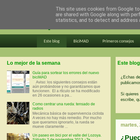
This site uses cookies from Google to 
are shared with Google along with per
en bici por madrid
statistics, and to detect and address 
Este blog
BiciMAD
Primeros consejos
Lo mejor de la semana
Este blog
Guía para sortear los errores del nuevo
¿Echas de 
biciMAD
Aviso: los siguientes consejos están
publicamos
aún probándose y no garantizamos que
funcionen. El a rtículo se ha modificado
Si quieres 
en 26 ocasiones a pa...
escribe, q
Como centrar una rueda: tensado de
radios
Mecánica básica de supervivencia ciclista
A veces no hay más remedio. Por mucho
que queramos ignorarlo, la rueda se
martes,
mueve claramente ...
Un paseo en bici por el valle del Lozoya.
¿Pued
Sábado 2 de noviembre 2013 ¿Te