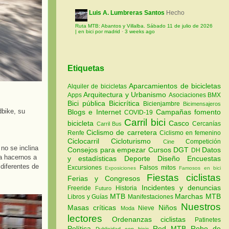
Luis A. Lumbreras Santos
Hecho
Ruta MTB: Abantos y Villalba. Sábado 11 de julio de 2026
| en bici por madrid
·
3 weeks ago
Etiquetas
Aparcamientos de bicicletas
Alquiler de bicicletas
Arquitectura y Urbanismo
Apps
Asociaciones
BMX
Bici pública
Bicicrítica
Bicienjambre
Bicimensajeros
dbike, su
Blogs e Internet
Campañas fomento
COVID-19
Carril bici
bicicleta
Casco
Cercanías
Carril Bus
Ciclismo de carretera
Renfe
Ciclismo en femenino
Ciclocarril
Cicloturismo
Competición
Cine
 no se inclina
Consejos para empezar
Cursos
DGT
Datos
DH
ra hacernos a
y estadísticas
Deporte
Diseño
Encuestas
diferentes de
Excursiones
Falsos mitos
Exposiciones
Famosos en bici
Fiestas ciclistas
Ferias y Congresos
Incidentes y denuncias
Freeride
Historia
Futuro
MTB
Marchas MTB
Libros y Guías
Manifestaciones
Nuestros
Masas críticas
Niños
Nieve
Moda
lectores
Ordenanzas ciclistas
Patinetes
Política
Red MTB
Robo de
Publicidad con bicis