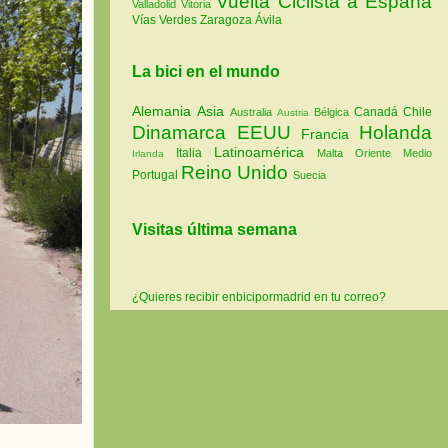
Vuelta Ciclista a España
Valladolid
Vitoria
Vías Verdes
Zaragoza
Ávila
La bici en el mundo
Alemania
Asia
Canadá
Chile
Australia
Bélgica
Austria
Dinamarca
EEUU
Holanda
Francia
Latinoamérica
Italia
Malta
Oriente Medio
Irlanda
Reino Unido
Portugal
Suecia
Visitas última semana
¿Quieres recibir enbicipormadrid en tu correo?