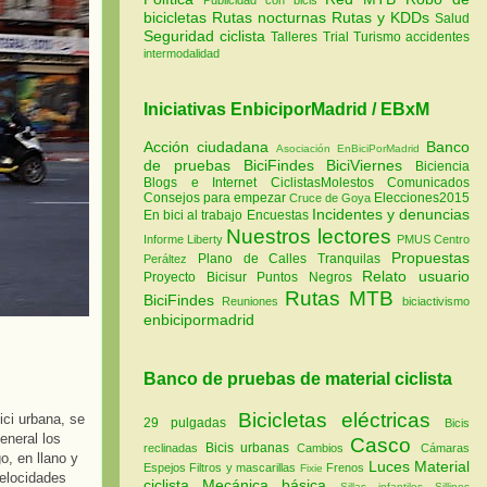
bicicletas
Rutas nocturnas
Rutas y KDDs
Salud
Seguridad ciclista
Talleres
Trial
Turismo
accidentes
intermodalidad
Iniciativas EnbiciporMadrid / EBxM
Acción ciudadana
Banco
Asociación EnBiciPorMadrid
de pruebas
BiciFindes
BiciViernes
Biciencia
Blogs e Internet
CiclistasMolestos
Comunicados
Consejos para empezar
Elecciones2015
Cruce de Goya
Incidentes y denuncias
En bici al trabajo
Encuestas
Nuestros lectores
Informe Liberty
PMUS Centro
Propuestas
Plano de Calles Tranquilas
Peráltez
Relato usuario
Proyecto Bicisur
Puntos Negros
Rutas MTB
BiciFindes
Reuniones
biciactivismo
enbicipormadrid
Banco de pruebas de material ciclista
Bicicletas eléctricas
ici urbana, se
29 pulgadas
Bicis
eneral los
Casco
Bicis urbanas
reclinadas
Cambios
Cámaras
o, en llano y
Luces
Material
Espejos
Filtros y mascarillas
Frenos
Fixie
velocidades
ciclista
Mecánica básica
Sillas infantiles
Sillines