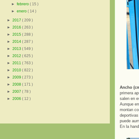
►
febrero
( 15 )
►
enero
( 14 )
►
2017
( 209 )
►
2016
( 263 )
►
2015
( 288 )
►
2014
( 287 )
►
2013
( 549 )
►
2012
( 625 )
►
2011
( 763 )
►
2010
( 822 )
►
2009
( 273 )
►
2008
( 171 )
Ancho (c
►
2007
( 78 )
primera ap
salen en e
►
2006
( 12 )
Aunque en 
montan con
deportivas
puede aume
En la hand