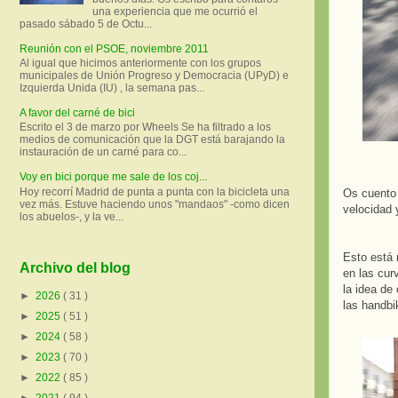
una experiencia que me ocurrió el
pasado sábado 5 de Octu...
Reunión con el PSOE, noviembre 2011
Al igual que hicimos anteriormente con los grupos
municipales de Unión Progreso y Democracia (UPyD) e
Izquierda Unida (IU) , la semana pas...
A favor del carné de bici
Escrito el 3 de marzo por Wheels Se ha filtrado a los
medios de comunicación que la DGT está barajando la
instauración de un carné para co...
Voy en bici porque me sale de los coj...
Hoy recorrí Madrid de punta a punta con la bicicleta una
Os cuento 
vez más. Estuve haciendo unos "mandaos" -como dicen
velocidad 
los abuelos-, y la ve...
Esto está 
Archivo del blog
en las cur
la idea de
►
2026
( 31 )
las handbi
►
2025
( 51 )
►
2024
( 58 )
►
2023
( 70 )
►
2022
( 85 )