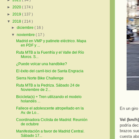
►
2021
( 94 )
►
2020
( 174 )
►
2019
( 137 )
▼
2018
( 214 )
►
diciembre
( 16 )
▼
noviembre
( 17 )
Madrid en VMP y patinete eléctrico. Mapa
en PDF y ...
Ruta MTB a la Fuenfría y el Valle del Río
Moros. S...
¿Puede volcar una handbike?
El éxito del carril-bici de Santa Engracia
Sierra Norte Bike Challenge
Ruta MTB a la Pedriza. Sábado 24 de
Noviembre de 2...
Bicicleta(s) + Tren utilizando el modelo
holandés ...
En un giro
Fallece el adolescente atropellado en la
Av. de Lo...
Vel (km/h)
Coordinadora Ciclista de Madrid: Reunión
de octubre
podría dec
brazos sue
Manifestación a favor de Madrid Central.
Sábado 17...
cuesta aba