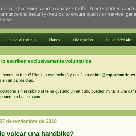
deliver its services and to analyze traffic. Your IP address and 
formance and security metrics to ensure quality of service, gen
abuse.
En bici al trabajo
Planos
Divulgación
Calidad del Aire
 lo escriben exclusivamente voluntarios
menos un tema? Pídelo o escríbelo tú y enviálo a
enbici@espormadrid.es
 en un par de días.
colaborar sin escribir o si te ha gustado un artículo, puedes invitar a una cañ
ue siempre hace ilusión.
 27 de noviembre de 2018
e volcar una handbike?