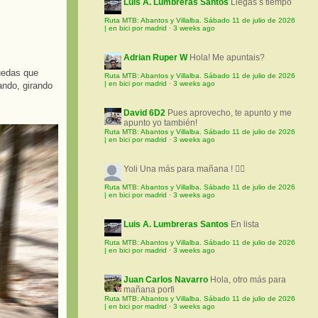
Luis A. Lumbreras Santos
Llegas s tiempo
Ruta MTB: Abantos y Villalba. Sábado 11 de julio de 2026
| en bici por madrid
·
3 weeks ago
Adrian Ruper W
Hola! Me apuntais?
uedas que
Ruta MTB: Abantos y Villalba. Sábado 11 de julio de 2026
| en bici por madrid
·
3 weeks ago
ando, girando
David 6D2
Pues aprovecho, te apunto y me
apunto yo también!
Ruta MTB: Abantos y Villalba. Sábado 11 de julio de 2026
| en bici por madrid
·
3 weeks ago
Yoli
Una más para mañana ! 🚵‍♀️
Ruta MTB: Abantos y Villalba. Sábado 11 de julio de 2026
| en bici por madrid
·
3 weeks ago
Luis A. Lumbreras Santos
En lista
Ruta MTB: Abantos y Villalba. Sábado 11 de julio de 2026
| en bici por madrid
·
3 weeks ago
Juan Carlos Navarro
Hola, otro más para
mañana porfi
Ruta MTB: Abantos y Villalba. Sábado 11 de julio de 2026
| en bici por madrid
·
3 weeks ago