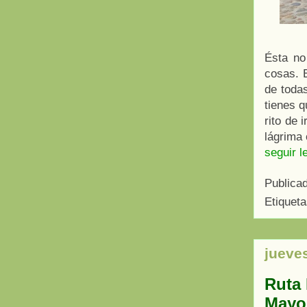
Ésta no
cosas. 
de todas
tienes q
rito de 
lágrima 
seguir l
Publica
Etiquet
jueve
Ruta 
Mayo