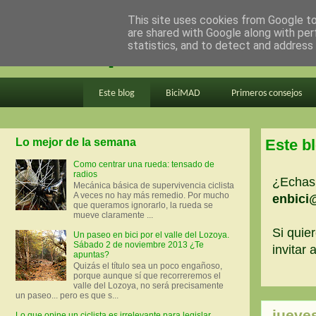
This site uses cookies from Google to 
are shared with Google along with per
en bici por madrid
statistics, and to detect and address
Este blog
BiciMAD
Primeros consejos
Lo mejor de la semana
Este b
Como centrar una rueda: tensado de
radios
¿Echas 
Mecánica básica de supervivencia ciclista
A veces no hay más remedio. Por mucho
enbici
que queramos ignorarlo, la rueda se
mueve claramente ...
Si quier
Un paseo en bici por el valle del Lozoya.
Sábado 2 de noviembre 2013 ¿Te
invitar
apuntas?
Quizás el título sea un poco engañoso,
porque aunque sí que recorreremos el
valle del Lozoya, no será precisamente
un paseo... pero es que s...
jueves
Lo que opine un ciclista es irrelevante para legislar