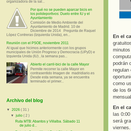
organizadora de la sal...
Por qué no se pueden aparcar bicis en
los polideportivos: Duelo entre IU y el
Ayuntamiento
Comisión de Medio Ambiente del
Ayuntamiento de Madrid. 10 de
Diciembre de 2014 Pregunta de Raquel
López Contreras (Izquierda Unida), en...
En el c
gratuito
Reunión con el PSOE, noviembre 2011
Al igual que hicimos anteriormente con los grupos
minutos 
municipales de Unión Progreso y Democracia (UPyD) e
computa
Izquierda Unida (IU) , la semana pas...
podrán d
Abierto el carril-bici de la calle Mayor
Permite recorrer la calle Mayor en
regulan 
contrasentido Imagen de madridiario.es
oportuni
Desde esta semana, ya se encuentra
terminado el primer...
como usu
de los 6
mensual
Archivo del blog
En el c
▼
2026
( 31 )
las 0:00
▼
julio
( 2 )
será gra
Ruta MTB: Abantos y Villalba. Sábado 11
de julio d...
viernes.