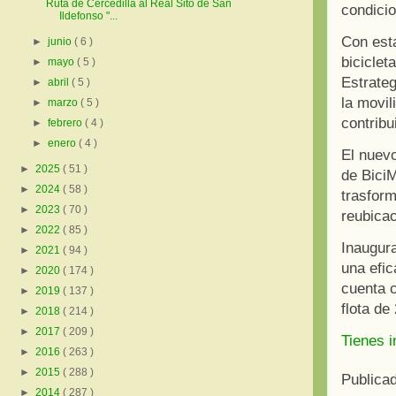
Ruta de Cercedilla al Real Sito de San
condicio
Ildefonso "...
Con esta
►
junio
( 6 )
biciclet
►
mayo
( 5 )
Estrateg
►
abril
( 5 )
la movil
►
marzo
( 5 )
contribu
►
febrero
( 4 )
►
enero
( 4 )
El nuev
►
2025
( 51 )
de BiciM
►
2024
( 58 )
trasform
►
2023
( 70 )
reubicac
►
2022
( 85 )
Inaugur
►
2021
( 94 )
una efic
►
2020
( 174 )
cuenta c
►
2019
( 137 )
flota de
►
2018
( 214 )
►
2017
( 209 )
Tienes 
►
2016
( 263 )
►
2015
( 288 )
Publica
►
2014
( 287 )