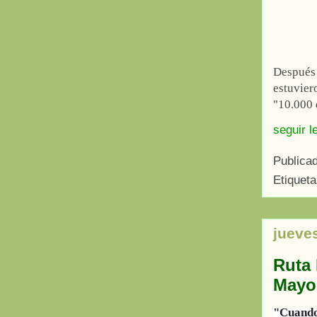
Después
estuvier
"10.000 
seguir l
Publica
Etiquet
jueve
Ruta 
Mayo
"Cuando 