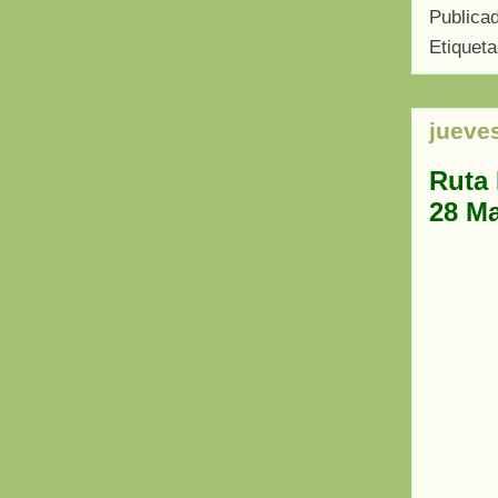
Publica
Etiquet
jueve
Ruta
28 M