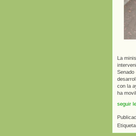
La mini
interven
Senado d
desarrol
con la 
ha movil
seguir l
Publica
Etiquet