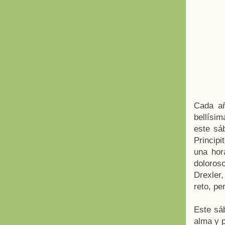
Cada añ
bellísim
este sá
Principi
una hor
doloros
Drexler
reto, pe
Este sá
alma y p