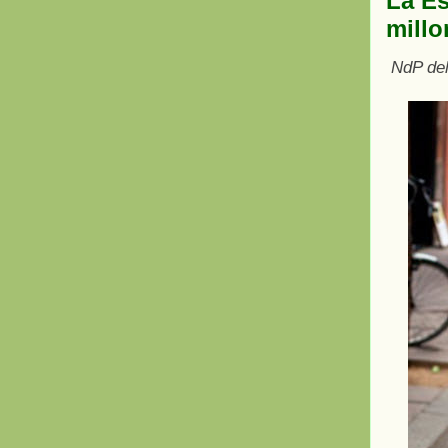
La Es
millo
NdP del