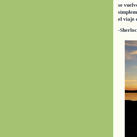
se vuelv
simpleme
el viaje
-Sherlo