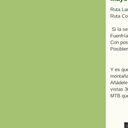
Ruta La
Ruta Co
Si la se
Fuenfrí
Con posi
Posiblem
Y es que
montaña
Añádele 
vistas 3
MTB que