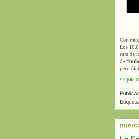
Con much
Los 10.0
ruta de 
de
#tod
pero fác
seguir l
Publica
Etiquet
miérc