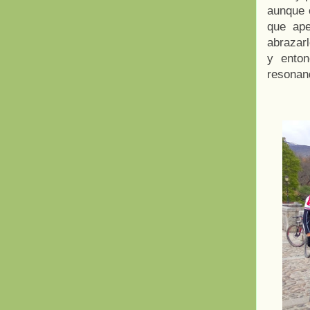
aunque 
que ape
abrazar
y ento
resonand