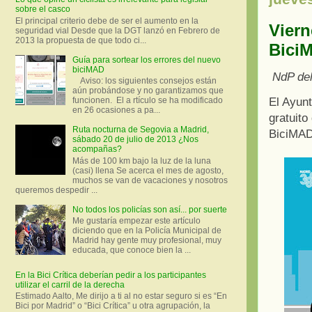
sobre el casco
El principal criterio debe de ser el aumento en la
Viern
seguridad vial Desde que la DGT lanzó en Febrero de
2013 la propuesta de que todo ci...
Bici
Guía para sortear los errores del nuevo
biciMAD
NdP del
Aviso: los siguientes consejos están
aún probándose y no garantizamos que
El Ayunt
funcionen. El a rtículo se ha modificado
en 26 ocasiones a pa...
gratuito
Ruta nocturna de Segovia a Madrid,
BiciMAD 
sábado 20 de julio de 2013 ¿Nos
acompañas?
Más de 100 km bajo la luz de la luna
(casi) llena Se acerca el mes de agosto,
muchos se van de vacaciones y nosotros
queremos despedir ...
No todos los policías son así... por suerte
Me gustaría empezar este artículo
diciendo que en la Policía Municipal de
Madrid hay gente muy profesional, muy
educada, que conoce bien la ...
En la Bici Crítica deberían pedir a los participantes
utilizar el carril de la derecha
Estimado Aalto, Me dirijo a ti al no estar seguro si es “En
Bici por Madrid” o “Bici Crítica” u otra agrupación, la