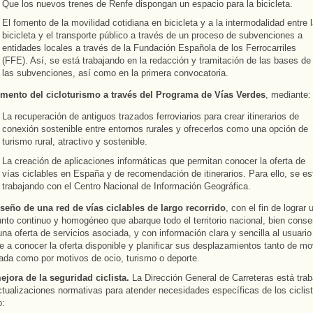
Que los nuevos trenes de Renfe dispongan un espacio para la bicicleta.
El fomento de la movilidad cotidiana en bicicleta y a la intermodalidad entre 
bicicleta y el transporte público a través de un proceso de subvenciones a
entidades locales a través de la Fundación Española de los Ferrocarriles
(FFE). Así, se está trabajando en la redacción y tramitación de las bases de
las subvenciones, así como en la primera convocatoria.
omento del cicloturismo a través del Programa de Vías Verdes
, mediante:
La recuperación de antiguos trazados ferroviarios para crear itinerarios de
conexión sostenible entre entornos rurales y ofrecerlos como una opción de
turismo rural, atractivo y sostenible.
La creación de aplicaciones informáticas que permitan conocer la oferta de
vías ciclables en España y de recomendación de itinerarios. Para ello, se es
trabajando con el Centro Nacional de Información Geográfica.
iseño de una red de vías ciclables de largo recorrido
, con el fin de lograr 
nto continuo y homogéneo que abarque todo el territorio nacional, bien conse
na oferta de servicios asociada, y con información clara y sencilla al usuario
 a conocer la oferta disponible y planificar sus desplazamientos tanto de mo
gada como por motivos de ocio, turismo o deporte.
ejora de la seguridad ciclista.
La Dirección General de Carreteras está tra
ctualizaciones normativas para atender necesidades específicas de los ciclis
: