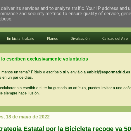
deliver its services and to analyze traffic. Your IP address and 
formance and security metrics to ensure quality of service, gen
abuse.
En bici al trabajo
Planos
Divulgación
Calidad del Aire
 lo escriben exclusivamente voluntarios
menos un tema? Pídelo o escríbelo tú y enviálo a
enbici@espormadrid.es
 en un par de días.
colaborar sin escribir o si te ha gustado un artículo, puedes invitar a una cañ
ue siempre hace ilusión.
es, 18 de mayo de 2022
rategia Estatal por la Bicicleta recoge ya 5