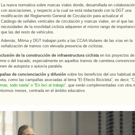
La nueva normativa sobre marcas viales donde, desarrollada en colaboració
con asociaciones, y respecto a la cual se está redactando con la DGT una
modificación del Reglamento General de Circulación para actualizar el
Catálogo de señales verticales de circulación y marcas viales, en el que las
necesidades de la movilidad ciclista adquieren el mismo rango de importanc
que las del resto de vehículos.
Además, Mitma y DGT trabajan junto a las CCAA titulares de las vías en la
señalización de tramos con elevada presencia de ciclistas.
nclusión de la construcción de infraestructura ciclista
en los proyectos de
irme o del trazado, especialmente en aquellos tramos de carretera convencio
nen de autopista o autovía paralela.
añas de concienciación y difusión
sobre los beneficios del uso habitual d
leta, como las campañas asociadas al lema “El Efecto Bicicleta”, es decir,
“C
mas, todo rueda” o “En bici al trabajo”
, que serán complementadas con otra 
próximos meses, centrada en el ámbito educativo.