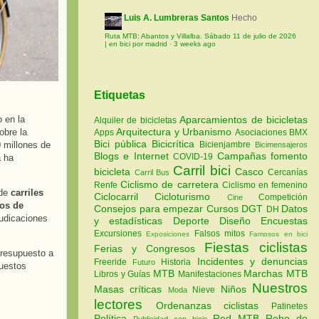
Luis A. Lumbreras Santos
Hecho
Ruta MTB: Abantos y Villalba. Sábado 11 de julio de 2026
| en bici por madrid
·
3 weeks ago
Etiquetas
 en la
Aparcamientos de bicicletas
Alquiler de bicicletas
Arquitectura y Urbanismo
obre la
Apps
Asociaciones
BMX
Bici pública
Bicicrítica
0 millones de
Bicienjambre
Bicimensajeros
Blogs e Internet
Campañas fomento
COVID-19
a ha
Carril bici
bicicleta
Casco
Cercanías
Carril Bus
Ciclismo de carretera
Renfe
Ciclismo en femenino
de
carriles
Ciclocarril
Cicloturismo
Competición
Cine
os de
Consejos para empezar
Cursos
DGT
Datos
DH
judicaciones
y estadísticas
Deporte
Diseño
Encuestas
Excursiones
Falsos mitos
Exposiciones
Famosos en bici
Fiestas ciclistas
Ferias y Congresos
presupuesto a
Incidentes y denuncias
Freeride
Historia
Futuro
puestos
MTB
Marchas MTB
Libros y Guías
Manifestaciones
Nuestros
Masas críticas
Niños
Nieve
Moda
lectores
Ordenanzas ciclistas
Patinetes
Política
Red MTB
Robo de
Publicidad con bicis