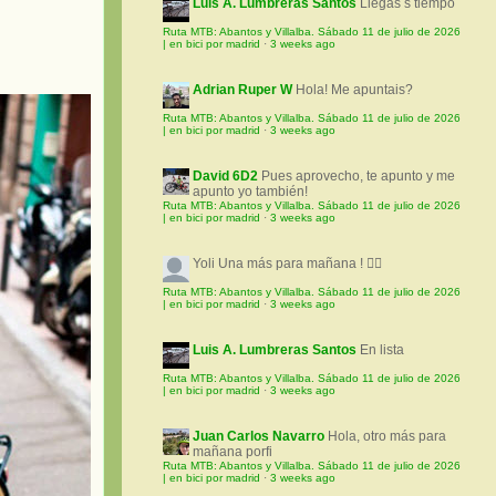
Luis A. Lumbreras Santos
Llegas s tiempo
Ruta MTB: Abantos y Villalba. Sábado 11 de julio de 2026
| en bici por madrid
·
3 weeks ago
Adrian Ruper W
Hola! Me apuntais?
Ruta MTB: Abantos y Villalba. Sábado 11 de julio de 2026
| en bici por madrid
·
3 weeks ago
David 6D2
Pues aprovecho, te apunto y me
apunto yo también!
Ruta MTB: Abantos y Villalba. Sábado 11 de julio de 2026
| en bici por madrid
·
3 weeks ago
Yoli
Una más para mañana ! 🚵‍♀️
Ruta MTB: Abantos y Villalba. Sábado 11 de julio de 2026
| en bici por madrid
·
3 weeks ago
Luis A. Lumbreras Santos
En lista
Ruta MTB: Abantos y Villalba. Sábado 11 de julio de 2026
| en bici por madrid
·
3 weeks ago
Juan Carlos Navarro
Hola, otro más para
mañana porfi
Ruta MTB: Abantos y Villalba. Sábado 11 de julio de 2026
| en bici por madrid
·
3 weeks ago