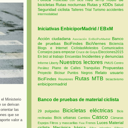
bicicletas
Rutas nocturnas
Rutas y KDDs
Salud
Seguridad ciclista
Talleres
Trial
Turismo
accidentes
intermodalidad
Iniciativas EnbiciporMadrid / EBxM
Acción ciudadana
Banco
Asociación EnBiciPorMadrid
de pruebas
BiciFindes
BiciViernes
Biciencia
Blogs e Internet
CiclistasMolestos
Comunicados
Consejos para empezar
Elecciones2015
Cruce de Goya
Incidentes y denuncias
En bici al trabajo
Encuestas
Nuestros lectores
Informe Liberty
PMUS Centro
Propuestas
Plano de Calles Tranquilas
Peráltez
Relato usuario
Proyecto Bicisur
Puntos Negros
Rutas MTB
BiciFindes
Reuniones
biciactivismo
enbicipormadrid
el Ministerio
Banco de pruebas de material ciclista
e se derivan
rientar las
Bicicletas eléctricas
29 pulgadas
Bicis
iones que se
Casco
Bicis urbanas
reclinadas
Cambios
Cámaras
aporte valor a
Luces
Material
Espejos
Filtros y mascarillas
Frenos
Fixie
ciclista
Mecánica básica
Sillas infantiles
Sillines