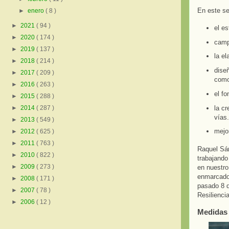
En este se
►
enero
( 8 )
►
2021
( 94 )
el es
►
2020
( 174 )
campa
►
2019
( 137 )
la el
►
2018
( 214 )
diseñ
►
2017
( 209 )
como
►
2016
( 263 )
el f
►
2015
( 288 )
la cr
►
2014
( 287 )
vías.
►
2013
( 549 )
mejor
►
2012
( 625 )
►
2011
( 763 )
Raquel Sán
►
2010
( 822 )
trabajando
►
2009
( 273 )
en nuestro
enmarcado 
►
2008
( 171 )
pasado 8 d
►
2007
( 78 )
Resilienci
►
2006
( 12 )
Medidas 