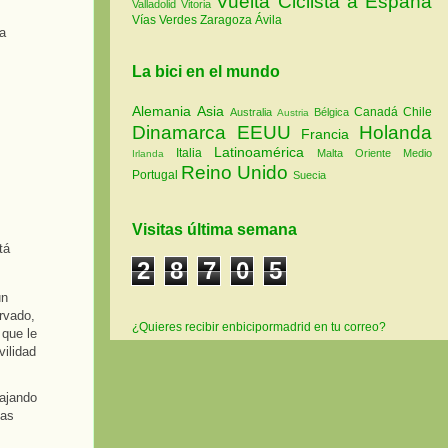
Vuelta Ciclista a España
Valladolid
Vitoria
Vías Verdes
Zaragoza
Ávila
la
La bici en el mundo
Alemania
Asia
Canadá
Chile
Australia
Bélgica
Austria
Dinamarca
EEUU
Holanda
Francia
Latinoamérica
Italia
Malta
Oriente Medio
Irlanda
Reino Unido
Portugal
Suecia
Visitas última semana
tá
2
8
7
0
5
un
rvado,
¿Quieres recibir enbicipormadrid en tu correo?
 que le
vilidad
bajando
tas