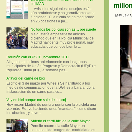
millo
biciMAD
Aviso: los siguientes consejos están
aún probándose y no garantizamos que
NdP del Mi
funcionen. El a rtículo se ha modificado
en 26 ocasiones a pa...
No todos los policías son así... por suerte
Me gustaría empezar este artículo
diciendo que en la Policía Municipal de
Madrid hay gente muy profesional, muy
educada, que conoce bien la ...
Reunión con el PSOE, noviembre 2011
Al igual que hicimos anteriormente con los grupos
municipales de Unión Progreso y Democracia (UPyD) e
Izquierda Unida (IU) , la semana pas...
A favor del carné de bici
Escrito el 3 de marzo por Wheels Se ha filtrado a los
medios de comunicación que la DGT está barajando la
instauración de un carné para co...
Voy en bici porque me sale de los coj...
Hoy recorrí Madrid de punta a punta con la bicicleta una
vez más. Estuve haciendo unos "mandaos" -como dicen
los abuelos-, y la ve...
Abierto el carril-bici de la calle Mayor
Permite recorrer la calle Mayor en
contrasentido Imagen de madridiario.es