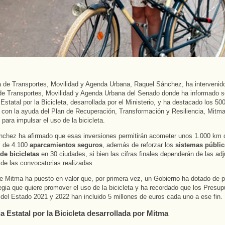
a de Transportes, Movilidad y Agenda Urbana, Raquel Sánchez, ha intervenido
e Transportes, Movilidad y Agenda Urbana del Senado donde ha informado s
 Estatal por la Bicicleta, desarrollada por el Ministerio, y ha destacado los 50
 con la ayuda del Plan de Recuperación, Transformación y Resiliencia, Mitm
 para impulsar el uso de la bicicleta.
nchez ha afirmado que esas inversiones permitirán acometer unos 1.000 km 
 de 4.100
aparcamientos seguros
, además de reforzar los
sistemas públic
de bicicletas
en 30 ciudades, si bien las cifras finales dependerán de las ad
s de las convocatorias realizadas.
 de Mitma ha puesto en valor que, por primera vez, un Gobierno ha dotado de 
egia que quiere promover el uso de la bicicleta y ha recordado que los Presu
del Estado 2021 y 2022 han incluido 5 millones de euros cada uno a ese fin.
a Estatal por la Bicicleta desarrollada por Mitma