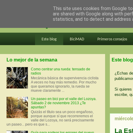
This site uses cookies from Google to 
are shared with Google along with per
en bici por madrid
statistics, and to detect and address 
Este blog
BiciMAD
Primeros consejos
Lo mejor de la semana
Este blog
Como centrar una rueda: tensado de
¿Echas de 
radios
Mecánica básica de supervivencia ciclista
publicamos
A veces no hay más remedio. Por mucho
que queramos ignorarlo, la rueda se
Si quieres 
mueve claramente ...
escribe, q
Un paseo en bici por el valle del Lozoya.
Sábado 2 de noviembre 2013 ¿Te
apuntas?
Quizás el título sea un poco engañoso,
porque aunque sí que recorreremos el
miércol
valle del Lozoya, no será precisamente
un paseo... pero es que s...
La Est
Guía para sortear los errores del nuevo