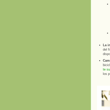
La i
del f
dispo
Camp
bicic
te su
los 