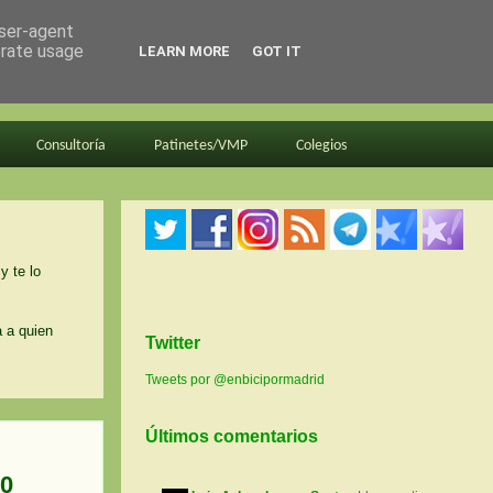
user-agent
erate usage
LEARN MORE
GOT IT
Consultoría
Patinetes/VMP
Colegios
y te lo
a a quien
Twitter
Tweets por @enbicipormadrid
Últimos comentarios
00