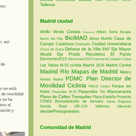
Talleres
omo:
Madrid ciudad
Anillo Verde Ciclista
Arturo Soria
Barajas
Aravaca
BiciMAD
Casa de
Bravo Murillo
Barrio del Pilar
n, así
Campo
Ciudad Universitaria
Castellana
Chamartín
Dehesa de la Villa
Eje Mayor
EMT
Cruce de Goya
Alcalá
Eje Prado Recoletos
El Pardo
Elecciones2015
Elecciones2019
Fuencarral
Joaquín Costa
 de
Las Tablas
M-10 ciclista
Madrid 2016
Madrid Central
Madrid Río
Mapas de Madrid
Metro
PDMC Plan Director de
Modelo Madrid
Movilidad Ciclista
Parque del
PMUS Centro
o se está
Pasarelas río Manzanares
Retiro
Pasarelas M-30
s de movilidad
Plano de Calles Tranquilas
Plaza España
Proyecto
e se ha
STARS
Remodelación de Serrano
Santa Engracia
tros el
Senda Real GR-124
Vallecas
Villaverde
mación y
decidePresupuestos
Comunidad de Madrid