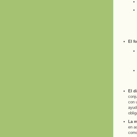
El f
El d
conju
con u
ayude
obli
La m
en a
como