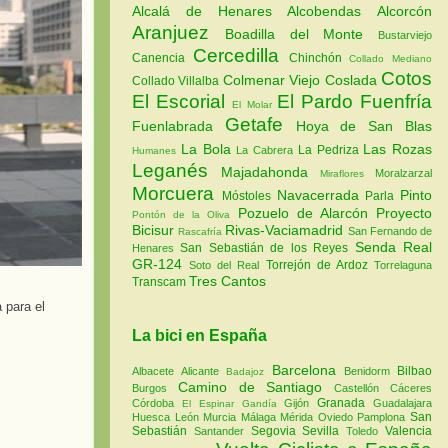
Alcalá de Henares
Alcobendas
Alcorcón
Aranjuez
Boadilla del Monte
Bustarviejo
Cercedilla
Canencia
Chinchón
Collado Mediano
Cotos
Colmenar Viejo
Coslada
Collado Villalba
El Escorial
El Pardo
Fuenfría
El Molar
Getafe
Fuenlabrada
Hoya de San Blas
La Bola
Las Rozas
La Pedriza
La Cabrera
Humanes
Leganés
Majadahonda
Moralzarzal
Miraflores
Morcuera
Navacerrada
Pinto
Móstoles
Parla
Pozuelo de Alarcón
Proyecto
Pontón de la Oliva
Bicisur
Rivas-Vaciamadrid
San Fernando de
Rascafría
Senda Real
San Sebastián de los Reyes
Henares
GR-124
Torrejón de Ardoz
Soto del Real
Torrelaguna
Tres Cantos
Transcam
 para el
La bici en España
Barcelona
Bilbao
Albacete
Alicante
Benidorm
Badajoz
Camino de Santiago
Burgos
Castellón
Cáceres
Granada
Córdoba
Gijón
Guadalajara
El Espinar
Gandía
San
Huesca
León
Murcia
Málaga
Mérida
Oviedo
Pamplona
Sebastián
Segovia
Sevilla
Valencia
Santander
Toledo