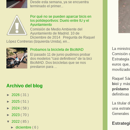
Desde esta semana, ya se encuentra
terminado el primer...
Por qué no se pueden aparcar bicis en
los polideportivos: Duelo entre IU y el
Ayuntamiento
Comisión de Medio Ambiente del
Ayuntamiento de Madrid. 10 de
Diciembre de 2014 Pregunta de Raquel
López Contreras (Izquierda Unida), en...
La ministr
Probamos la bicicleta de BiciMAD
Comisión d
El pasado 11 de junio pudimos probar
dos modelos "casi definitivos" de la bici
Estrategia
BiciMAD. Dos bicicletas que se nos
euros que,
prestaron para ...
movilizado
Raquel Sá
bici
y más
Archivo del blog
préstamo 
definitiva
►
2026
( 31 )
►
2025
( 51 )
La titular
una estrat
►
2024
( 58 )
Generales 
►
2023
( 70 )
▼
2022
( 85 )
Estrategi
►
diciembre
( 6 )