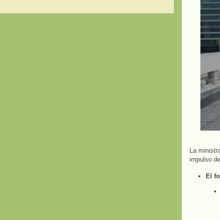
La ministr
impulso de 
El f