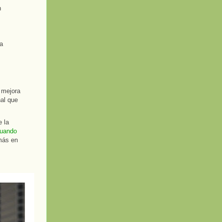
n
ia
 mejora
nal que
e la
uando
más en