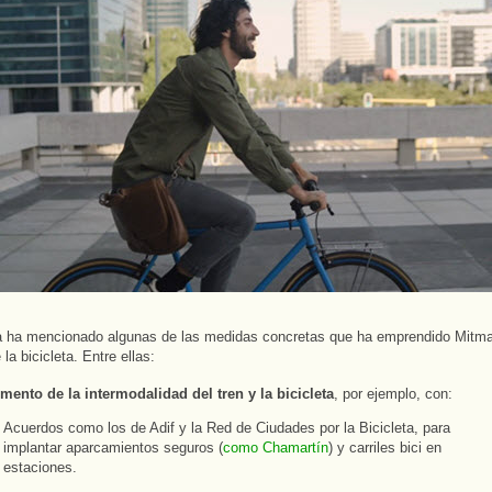
a ha mencionado algunas de las medidas concretas que ha emprendido Mitma
la bicicleta. Entre ellas:
omento de la intermodalidad del tren y la bicicleta
, por ejemplo, con:
Acuerdos como los de Adif y la Red de Ciudades por la Bicicleta, para
implantar aparcamientos seguros (
como Chamartín
) y carriles bici en
estaciones.