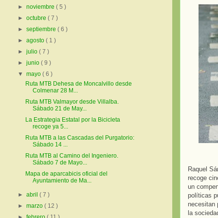
►
noviembre
( 5 )
►
octubre
( 7 )
►
septiembre
( 6 )
►
agosto
( 1 )
►
julio
( 7 )
►
junio
( 9 )
▼
mayo
( 6 )
Ruta MTB Dehesa de Moncalvillo desde
Colmenar 28 M...
Ruta MTB Valmayor desde Villalba.
Sábado 21 de May...
La Estrategia Estatal por la Bicicleta
recoge ya 5...
Ruta MTB a las Cascadas del Purgatorio:
Sábado 14 ...
Ruta MTB al Camino del Ingeniero.
Sábado 7 de Mayo...
Raquel Sán
Mapa de aparcabicis oficial del
recoge cin
Ayuntamiento de Ma...
un compend
►
abril
( 7 )
políticas 
necesitan 
►
marzo
( 12 )
la socieda
►
febrero
( 11 )