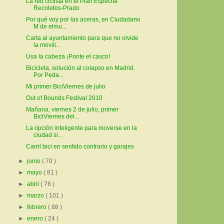
La red ciclista en el Plan Especial
Recoletos-Prado
Por qué voy por las aceras, en Ciudadano
M de elmu...
Carta al ayuntamiento para que no olvide
la movili...
Usa la cabeza ¡Ponte el casco!
Bicicleta, solución al colapso en Madrid.
Por Peda...
Mi primer BiciViernes de julio
Out of Bounds Festival 2010
Mañana, viernes 2 de julio, primer
BiciViernes del...
La opción inteligente para moverse en la
ciudad si...
Carril bici en sentido contrario y garajes
►
junio
( 70 )
►
mayo
( 81 )
►
abril
( 76 )
►
marzo
( 101 )
►
febrero
( 88 )
►
enero
( 24 )