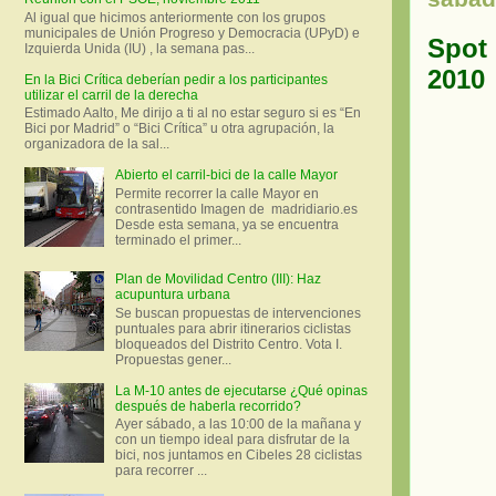
Al igual que hicimos anteriormente con los grupos
municipales de Unión Progreso y Democracia (UPyD) e
Spot 
Izquierda Unida (IU) , la semana pas...
2010
En la Bici Crítica deberían pedir a los participantes
utilizar el carril de la derecha
Estimado Aalto, Me dirijo a ti al no estar seguro si es “En
Bici por Madrid” o “Bici Crítica” u otra agrupación, la
organizadora de la sal...
Abierto el carril-bici de la calle Mayor
Permite recorrer la calle Mayor en
contrasentido Imagen de madridiario.es
Desde esta semana, ya se encuentra
terminado el primer...
Plan de Movilidad Centro (III): Haz
acupuntura urbana
Se buscan propuestas de intervenciones
puntuales para abrir itinerarios ciclistas
bloqueados del Distrito Centro. Vota I.
Propuestas gener...
La M-10 antes de ejecutarse ¿Qué opinas
después de haberla recorrido?
Ayer sábado, a las 10:00 de la mañana y
con un tiempo ideal para disfrutar de la
bici, nos juntamos en Cibeles 28 ciclistas
para recorrer ...