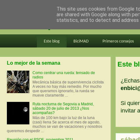
This site uses cookies from Google to 
are shared with Google along with per
en bici por madrid
statistics, and to detect and address
Este blog
BiciMAD
Primeros consejos
Lo mejor de la semana
Este b
Como centrar una rueda: tensado de
radios
¿Echas 
Mecánica básica de supervivencia ciclista
A veces no hay más remedio. Por mucho
enbici
que queramos ignorarlo, la rueda se
mueve claramente ...
Si quier
Ruta nocturna de Segovia a Madrid,
sábado 20 de julio de 2013 ¿Nos
invitar
acompañas?
Más de 100 km bajo la luz de la luna
(casi) llena Se acerca el mes de agosto,
muchos se van de vacaciones y nosotros
queremos despedir ...
sábado
Reunión con el PSOE, noviembre 2011