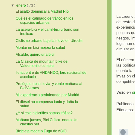
▼
enero
( 73 )
El asalto dominical a Madrid Río
La creencia
Qué es el calmado de tráfico en los
del resto 
espacios urbanos
experienci
La acera-bici y el carril-bici urbano son
peligros q
ineficac...
riesgos, i
Ciclismo urbano bajo la nieve en Utrecht
legitiman 
Montar en bici mejora la salud
circular en
Alcalde, quiero una bici
El número 
La Clásica de mountain bike de
las polític
Valdemorillo cumple...
cuenta la 
I encuentro de ANDANDO, foro nacional de
invasión c
asociacio...
competitiv
Protégete de la lluvia, y vente mañana al
BiciViernes
Visto en
o
Mi experiencia pedaleando por Madrid
El diésel no compensa tanto y daña la
Publicado
salud
Etiquetas
¿Y si esta bicicrítica somos tráfico?
Mañana jueves, Bici Crítica: enero sin
cuestas per...
Bicicleta modelo Fuga de ABICI