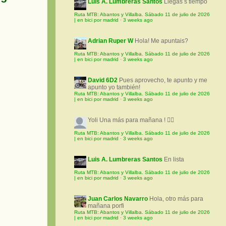
Luis A. Lumbreras Santos
Llegas s tiempo
Ruta MTB: Abantos y Villalba. Sábado 11 de julio de 2026
| en bici por madrid
·
3 weeks ago
Adrian Ruper W
Hola! Me apuntais?
Ruta MTB: Abantos y Villalba. Sábado 11 de julio de 2026
| en bici por madrid
·
3 weeks ago
David 6D2
Pues aprovecho, te apunto y me
apunto yo también!
Ruta MTB: Abantos y Villalba. Sábado 11 de julio de 2026
| en bici por madrid
·
3 weeks ago
Yoli
Una más para mañana ! 🚵‍♀️
Ruta MTB: Abantos y Villalba. Sábado 11 de julio de 2026
| en bici por madrid
·
3 weeks ago
Luis A. Lumbreras Santos
En lista
Ruta MTB: Abantos y Villalba. Sábado 11 de julio de 2026
| en bici por madrid
·
3 weeks ago
Juan Carlos Navarro
Hola, otro más para
mañana porfi
Ruta MTB: Abantos y Villalba. Sábado 11 de julio de 2026
| en bici por madrid
·
3 weeks ago