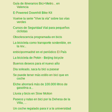
Guía de itinerarios Bici+Metro... en
Valencia
E-Powered Downhill Bike Kit
Vuelve la serie "Vive la vía" sobre las vías
verdes
Cursos de Seguridad Vial para pequeños
ciclistas
Obsolescencia programada en bicis
La bicicleta como transporte sostenible, en
la rev...
enbicipormadrid en el periódico El País
La bicicleta de Pekin - Beijing bicycle
Buenos deseos para el nuevo año
Dia soleado, saca tu bici a pasear
Se puede tener más estilo en bici que en
coche
Elche ahorrará más de 100.000 litros de
gasolina a...
Lluvia y bicis en Slow Motion
Paseos y rutas en bici por la Dehesa de la
Villa, ...
Un coche regalado para ir a la universidad