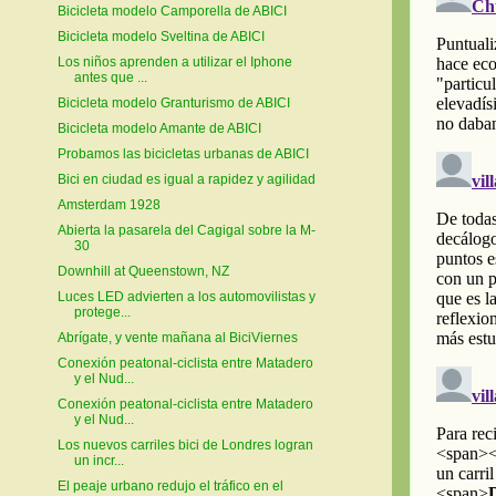
Bicicleta modelo Camporella de ABICI
Bicicleta modelo Sveltina de ABICI
Los niños aprenden a utilizar el Iphone
antes que ...
Bicicleta modelo Granturismo de ABICI
Bicicleta modelo Amante de ABICI
Probamos las bicicletas urbanas de ABICI
Bici en ciudad es igual a rapidez y agilidad
Amsterdam 1928
Abierta la pasarela del Cagigal sobre la M-
30
Downhill at Queenstown, NZ
Luces LED advierten a los automovilistas y
protege...
Abrígate, y vente mañana al BiciViernes
Conexión peatonal-ciclista entre Matadero
y el Nud...
Conexión peatonal-ciclista entre Matadero
y el Nud...
Los nuevos carriles bici de Londres logran
un incr...
El peaje urbano redujo el tráfico en el