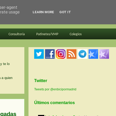
user-agent
erate usage
LEARN MORE
GOT IT
Consultoría
Patinetes/VMP
Colegios
y te lo
a a quien
Twitter
Tweets por @enbicipormadrid
Últimos comentarios
regadas