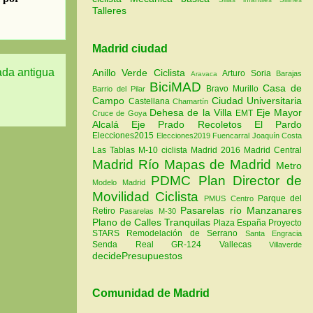
Talleres
Madrid ciudad
ada antigua
Anillo Verde Ciclista
Arturo Soria
Barajas
Aravaca
BiciMAD
Casa de
Bravo Murillo
Barrio del Pilar
Campo
Ciudad Universitaria
Castellana
Chamartín
Dehesa de la Villa
Eje Mayor
EMT
Cruce de Goya
Alcalá
Eje Prado Recoletos
El Pardo
Elecciones2015
Elecciones2019
Fuencarral
Joaquín Costa
Las Tablas
M-10 ciclista
Madrid 2016
Madrid Central
Madrid Río
Mapas de Madrid
Metro
PDMC Plan Director de
Modelo Madrid
Movilidad Ciclista
Parque del
PMUS Centro
Pasarelas río Manzanares
Retiro
Pasarelas M-30
Plano de Calles Tranquilas
Plaza España
Proyecto
STARS
Remodelación de Serrano
Santa Engracia
Senda Real GR-124
Vallecas
Villaverde
decidePresupuestos
Comunidad de Madrid