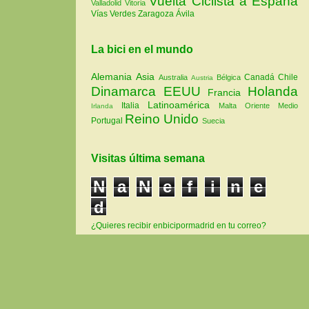
Vuelta Ciclista a España
Valladolid
Vitoria
Vías Verdes
Zaragoza
Ávila
La bici en el mundo
Alemania
Asia
Canadá
Chile
Australia
Bélgica
Austria
Dinamarca
EEUU
Holanda
Francia
Latinoamérica
Italia
Malta
Oriente Medio
Irlanda
Reino Unido
Portugal
Suecia
Visitas última semana
N
a
N
e
f
i
n
e
d
¿Quieres recibir enbicipormadrid en tu correo?