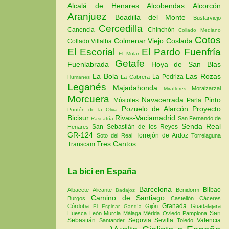
Alcalá de Henares
Alcobendas
Alcorcón
Aranjuez
Boadilla del Monte
Bustarviejo
Cercedilla
Canencia
Chinchón
Collado Mediano
Cotos
Colmenar Viejo
Coslada
Collado Villalba
El Escorial
El Pardo
Fuenfría
El Molar
Getafe
Fuenlabrada
Hoya de San Blas
La Bola
Las Rozas
La Pedriza
La Cabrera
Humanes
Leganés
Majadahonda
Moralzarzal
Miraflores
Morcuera
Navacerrada
Pinto
Móstoles
Parla
Pozuelo de Alarcón
Proyecto
Pontón de la Oliva
Bicisur
Rivas-Vaciamadrid
San Fernando de
Rascafría
Senda Real
San Sebastián de los Reyes
Henares
GR-124
Torrejón de Ardoz
Soto del Real
Torrelaguna
Tres Cantos
Transcam
La bici en España
Barcelona
Bilbao
Albacete
Alicante
Benidorm
Badajoz
Camino de Santiago
Burgos
Castellón
Cáceres
Granada
Córdoba
Gijón
Guadalajara
El Espinar
Gandía
San
Huesca
León
Murcia
Málaga
Mérida
Oviedo
Pamplona
Sebastián
Segovia
Sevilla
Valencia
Santander
Toledo