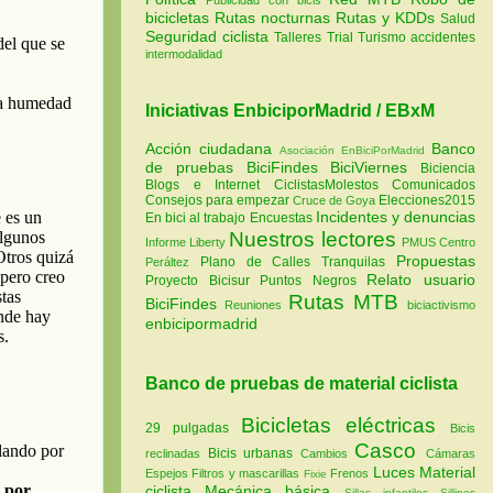
bicicletas
Rutas nocturnas
Rutas y KDDs
Salud
Seguridad ciclista
Talleres
Trial
Turismo
accidentes
intermodalidad
Iniciativas EnbiciporMadrid / EBxM
Acción ciudadana
Banco
Asociación EnBiciPorMadrid
de pruebas
BiciFindes
BiciViernes
Biciencia
Blogs e Internet
CiclistasMolestos
Comunicados
Consejos para empezar
Elecciones2015
Cruce de Goya
Incidentes y denuncias
En bici al trabajo
Encuestas
Nuestros lectores
Informe Liberty
PMUS Centro
Propuestas
Plano de Calles Tranquilas
Peráltez
Relato usuario
Proyecto Bicisur
Puntos Negros
Rutas MTB
BiciFindes
Reuniones
biciactivismo
enbicipormadrid
Banco de pruebas de material ciclista
Bicicletas eléctricas
29 pulgadas
Bicis
Casco
Bicis urbanas
reclinadas
Cambios
Cámaras
Luces
Material
Espejos
Filtros y mascarillas
Frenos
Fixie
ciclista
Mecánica básica
Sillas infantiles
Sillines