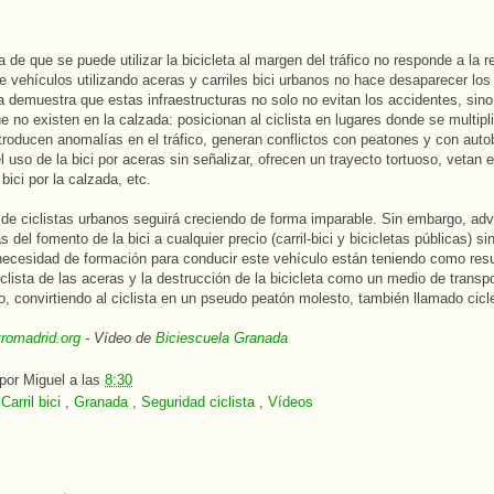
 de que se puede utilizar la bicicleta al margen del tráfico no responde a la re
de vehículos utilizando aceras y carriles bici urbanos no hace desaparecer los
a demuestra que estas infraestructuras no solo no evitan los accidentes, sin
ue no existen en la calzada: posicionan al ciclista en lugares donde se multipl
ntroducen anomalías en el tráfico, generan conflictos con peatones y con aut
el uso de la bici por aceras sin señalizar, ofrecen un trayecto tortuoso, vetan 
 bici por la calzada, etc.
de ciclistas urbanos seguirá creciendo de forma imparable. Sin embargo, ad
as del fomento de la bici a cualquier precio (carril-bici y bicicletas públicas) si
necesidad de formación para conducir este vehículo están teniendo como resu
iclista de las aceras y la destrucción de la bicicleta como un medio de transp
o, convirtiendo al ciclista en un pseudo peatón molesto, también llamado cicl
tromadrid.org
- Vídeo de
Biciescuela Granada
 por
Miguel
a las
8:30
:
Carril bici
,
Granada
,
Seguridad ciclista
,
Vídeos