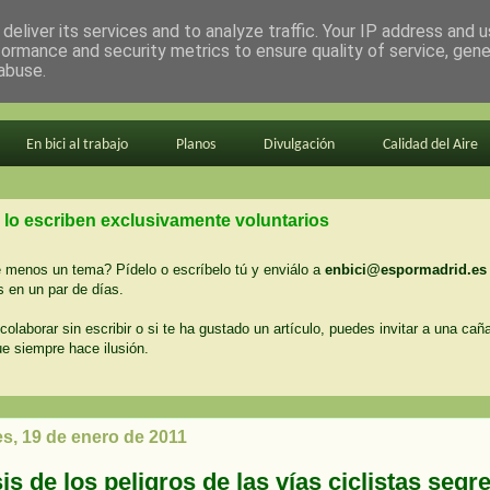
deliver its services and to analyze traffic. Your IP address and 
formance and security metrics to ensure quality of service, gen
abuse.
En bici al trabajo
Planos
Divulgación
Calidad del Aire
 lo escriben exclusivamente voluntarios
menos un tema? Pídelo o escríbelo tú y enviálo a
enbici@espormadrid.es
 en un par de días.
colaborar sin escribir o si te ha gustado un artículo, puedes invitar a una cañ
ue siempre hace ilusión.
es, 19 de enero de 2011
is de los peligros de las vías ciclistas seg