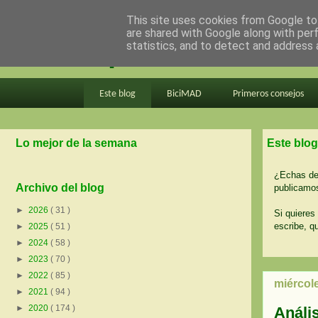
This site uses cookies from Google to 
are shared with Google along with per
en bici por madrid
statistics, and to detect and address 
Este blog
BiciMAD
Primeros consejos
Lo mejor de la semana
Este blog
¿Echas de 
Archivo del blog
publicamos
►
2026
( 31 )
Si quieres 
escribe, q
►
2025
( 51 )
►
2024
( 58 )
►
2023
( 70 )
►
2022
( 85 )
miércol
►
2021
( 94 )
►
2020
( 174 )
Anális