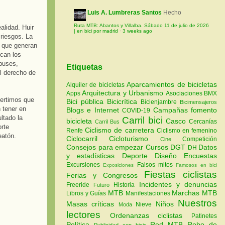
Luis A. Lumbreras Santos
Hecho
Ruta MTB: Abantos y Villalba. Sábado 11 de julio de 2026
alidad. Huir
| en bici por madrid
·
3 weeks ago
 riesgos. La
o que generan
ican los
obuses,
Etiquetas
el derecho de
Aparcamientos de bicicletas
Alquiler de bicicletas
Arquitectura y Urbanismo
Apps
Asociaciones
BMX
vertimos que
Bici pública
Bicicrítica
Bicienjambre
Bicimensajeros
n tener en
Blogs e Internet
Campañas fomento
COVID-19
ltado la
Carril bici
bicicleta
Casco
Cercanías
Carril Bus
orte
Ciclismo de carretera
Renfe
Ciclismo en femenino
eatón.
Ciclocarril
Cicloturismo
Competición
Cine
Consejos para empezar
Cursos
DGT
Datos
DH
y estadísticas
Deporte
Diseño
Encuestas
Excursiones
Falsos mitos
Exposiciones
Famosos en bici
Fiestas ciclistas
Ferias y Congresos
Incidentes y denuncias
Freeride
Historia
Futuro
MTB
Marchas MTB
Libros y Guías
Manifestaciones
Nuestros
Masas críticas
Niños
Nieve
Moda
lectores
Ordenanzas ciclistas
Patinetes
Política
Red MTB
Robo de
Publicidad con bicis