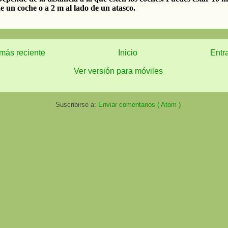
más reciente
Inicio
Entr
Ver versión para móviles
Suscribirse a:
Enviar comentarios ( Atom )