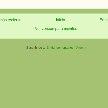
más reciente
Inicio
Entr
Ver versión para móviles
Suscribirse a:
Enviar comentarios ( Atom )