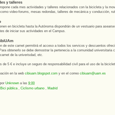
es y talleres
opone cada mes actividades y talleres relacionados con la bicicleta y la mov
 como video-forums, mesas redondas, talleres de mecánica y conducción, rut
o
enen en bicicleta hasta la Autónoma dispondrán de un vestuario para asears
tes de iniciar sus actividades en el Campus.
CibiUAm
n de este carnet permitirá el acceso a todos los servicos y descuentos ofreci
ara obtenerlo se debe demostrar la pertenecia a la comunidad universitaria c
carnet de la univerisdad, etc.
s de 5 € e incluye un seguro de responsabilidad civil para el uso de la biciclet
mación en la web
cibiuam.blogspot.com
y en el correo
cibiuam@uam.es
 por
Unknown
a las
9:00
:
Bici pública
,
Ciclismo urbano
,
Madrid