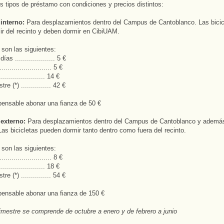
s tipos de préstamo con condiciones y precios distintos:
interno:
Para desplazamientos dentro del Campus de Cantoblanco. Las bicic
ir del recinto y deben dormir en CibiUAM.
 son las siguientes:
as .................... 5 €
....................... 5 €
..................... 14 €
re (*) ............... 42 €
pensable abonar una fianza de 50 €
externo:
Para desplazamientos dentro del Campus de Cantoblanco y además
Las bicicletas pueden dormir tanto dentro como fuera del recinto.
 son las siguientes:
....................... 8 €
..................... 18 €
re (*) ............... 54 €
pensable abonar una fianza de 150 €
trimestre se comprende de octubre a enero y de febrero a junio