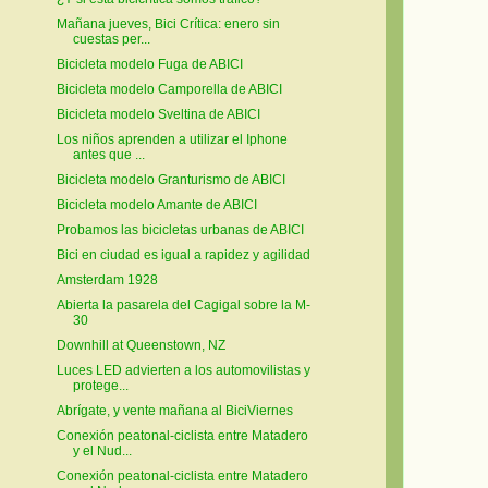
Mañana jueves, Bici Crítica: enero sin
cuestas per...
Bicicleta modelo Fuga de ABICI
Bicicleta modelo Camporella de ABICI
Bicicleta modelo Sveltina de ABICI
Los niños aprenden a utilizar el Iphone
antes que ...
Bicicleta modelo Granturismo de ABICI
Bicicleta modelo Amante de ABICI
Probamos las bicicletas urbanas de ABICI
Bici en ciudad es igual a rapidez y agilidad
Amsterdam 1928
Abierta la pasarela del Cagigal sobre la M-
30
Downhill at Queenstown, NZ
Luces LED advierten a los automovilistas y
protege...
Abrígate, y vente mañana al BiciViernes
Conexión peatonal-ciclista entre Matadero
y el Nud...
Conexión peatonal-ciclista entre Matadero