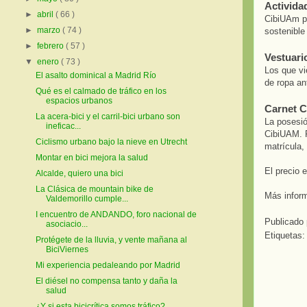
Actividad
►
abril
( 66 )
CibiUAm pr
►
marzo
( 74 )
sostenible
►
febrero
( 57 )
Vestuari
▼
enero
( 73 )
Los que vi
El asalto dominical a Madrid Río
de ropa an
Qué es el calmado de tráfico en los
espacios urbanos
Carnet 
La acera-bici y el carril-bici urbano son
La posesió
ineficac...
CibiUAM. P
Ciclismo urbano bajo la nieve en Utrecht
matrícula, 
Montar en bici mejora la salud
El precio e
Alcalde, quiero una bici
La Clásica de mountain bike de
Más infor
Valdemorillo cumple...
I encuentro de ANDANDO, foro nacional de
Publicado
asociacio...
Etiquetas
Protégete de la lluvia, y vente mañana al
BiciViernes
Mi experiencia pedaleando por Madrid
El diésel no compensa tanto y daña la
salud
¿Y si esta bicicrítica somos tráfico?