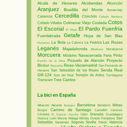
Alcalá de Henares
Alcobendas
Alcorcón
Aranjuez
Boadilla del Monte
Bustarviejo
Cercedilla
Canencia
Chinchón
Collado Mediano
Cotos
Colmenar Viejo
Coslada
Collado Villalba
El Escorial
El Pardo
Fuenfría
El Molar
Getafe
Fuenlabrada
Hoya de San Blas
La Bola
Las Rozas
La Pedriza
La Cabrera
Humanes
Leganés
Majadahonda
Moralzarzal
Miraflores
Morcuera
Navacerrada
Pinto
Móstoles
Parla
Pozuelo de Alarcón
Proyecto
Pontón de la Oliva
Bicisur
Rivas-Vaciamadrid
San Fernando de
Rascafría
Senda Real
San Sebastián de los Reyes
Henares
GR-124
Torrejón de Ardoz
Soto del Real
Torrelaguna
Tres Cantos
Transcam
La bici en España
Barcelona
Bilbao
Albacete
Alicante
Benidorm
Badajoz
Camino de Santiago
Burgos
Castellón
Cáceres
Granada
Córdoba
Gijón
Guadalajara
El Espinar
Gandía
San
Huesca
León
Murcia
Málaga
Mérida
Oviedo
Pamplona
Sebastián
Segovia
Sevilla
Valencia
Santander
Toledo