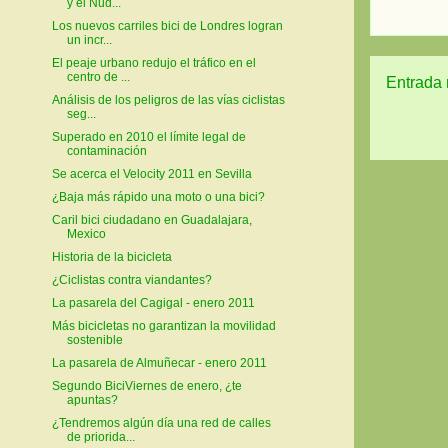
y el Nud...
Los nuevos carriles bici de Londres logran
un incr...
El peaje urbano redujo el tráfico en el
centro de ...
Entrada 
Análisis de los peligros de las vías ciclistas
seg...
Superado en 2010 el límite legal de
contaminación
Se acerca el Velocity 2011 en Sevilla
¿Baja más rápido una moto o una bici?
Caril bici ciudadano en Guadalajara,
Mexico
Historia de la bicicleta
¿Ciclistas contra viandantes?
La pasarela del Cagigal - enero 2011
Más bicicletas no garantizan la movilidad
sostenible
La pasarela de Almuñecar - enero 2011
Segundo BiciViernes de enero, ¿te
apuntas?
¿Tendremos algún día una red de calles
de priorida...