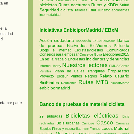
ta en
bicicletas
Rutas nocturnas
Rutas y KDDs
Salud
Seguridad ciclista
Talleres
Trial
Turismo
accidentes
intermodalidad
Iniciativas EnbiciporMadrid / EBxM
Acción ciudadana
Banco
Asociación EnBiciPorMadrid
de pruebas
BiciFindes
BiciViernes
Biciencia
Blogs e Internet
CiclistasMolestos
Comunicados
Consejos para empezar
Elecciones2015
Cruce de Goya
Incidentes y denuncias
En bici al trabajo
Encuestas
Nuestros lectores
Informe Liberty
PMUS Centro
Propuestas
Plano de Calles Tranquilas
Peráltez
Relato usuario
Proyecto Bicisur
Puntos Negros
Rutas MTB
BiciFindes
Reuniones
biciactivismo
enbicipormadrid
eta por parte
Banco de pruebas de material ciclista
Bicicletas eléctricas
29 pulgadas
Bicis
Casco
Bicis urbanas
reclinadas
Cambios
Cámaras
Luces
Material
Espejos
Filtros y mascarillas
Frenos
Fixie
ciclista
Mecánica básica
Sillas infantiles
Sillines