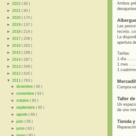
Ambos prés
►
2022
( 85 )
desajustes
►
2021
( 94 )
►
2020
( 174 )
Albergue
►
2019
( 137 )
Las person
recinto, c
►
2018
( 214 )
La disponi
►
2017
( 209 )
apertura de
►
2016
( 263 )
►
2015
( 288 )
Tarifas:
1 día .......
►
2014
( 287 )
1 mes .......
►
2013
( 549 )
1 cuatrimest
►
2012
( 625 )
▼
2011
( 763 )
Mercadil
►
diciembre
( 40 )
Compra-ven
►
noviembre
( 43 )
Taller d
►
octubre
( 60 )
Un espacio
►
septiembre
( 85 )
de uno mi
►
agosto
( 66 )
Tienda y
►
julio
( 56 )
Reparación
►
junio
( 63 )
►
mayo
( 80 )