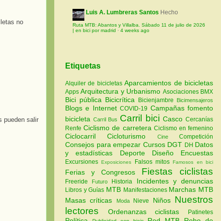
Luis A. Lumbreras Santos
Hecho
letas no
Ruta MTB: Abantos y Villalba. Sábado 11 de julio de 2026
| en bici por madrid
·
4 weeks ago
Etiquetas
Aparcamientos de bicicletas
Alquiler de bicicletas
Arquitectura y Urbanismo
Apps
Asociaciones
BMX
Bici pública
Bicicrítica
Bicienjambre
Bicimensajeros
Blogs e Internet
Campañas fomento
COVID-19
Carril bici
bicicleta
Casco
 pueden salir
Cercanías
Carril Bus
Ciclismo de carretera
Renfe
Ciclismo en femenino
Ciclocarril
Cicloturismo
Competición
Cine
Consejos para empezar
Cursos
DGT
Datos
DH
y estadísticas
Deporte
Diseño
Encuestas
Excursiones
Falsos mitos
Exposiciones
Famosos en bici
Fiestas ciclistas
Ferias y Congresos
Incidentes y denuncias
Freeride
Historia
Futuro
MTB
Marchas MTB
Libros y Guías
Manifestaciones
Nuestros
Masas críticas
Niños
Nieve
Moda
lectores
Ordenanzas ciclistas
Patinetes
Política
Red MTB
Robo de
Publicidad con bicis