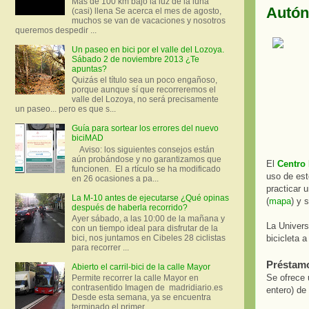
Más de 100 km bajo la luz de la luna
Autón
(casi) llena Se acerca el mes de agosto,
muchos se van de vacaciones y nosotros
queremos despedir ...
Un paseo en bici por el valle del Lozoya.
Sábado 2 de noviembre 2013 ¿Te
apuntas?
Quizás el título sea un poco engañoso,
porque aunque sí que recorreremos el
valle del Lozoya, no será precisamente
un paseo... pero es que s...
Guía para sortear los errores del nuevo
biciMAD
Aviso: los siguientes consejos están
aún probándose y no garantizamos que
El
Centro 
funcionen. El a rtículo se ha modificado
uso de est
en 26 ocasiones a pa...
practicar 
La M-10 antes de ejecutarse ¿Qué opinas
(
mapa
) y 
después de haberla recorrido?
Ayer sábado, a las 10:00 de la mañana y
La Univers
con un tiempo ideal para disfrutar de la
bicicleta 
bici, nos juntamos en Cibeles 28 ciclistas
para recorrer ...
Préstamo
Abierto el carril-bici de la calle Mayor
Se ofrece 
Permite recorrer la calle Mayor en
contrasentido Imagen de madridiario.es
entero) de
Desde esta semana, ya se encuentra
terminado el primer...