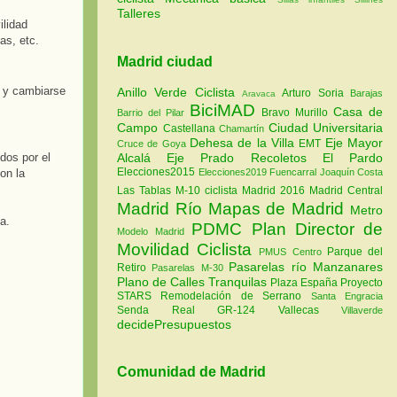
Talleres
ilidad
as, etc.
Madrid ciudad
e y cambiarse
Anillo Verde Ciclista
Arturo Soria
Barajas
Aravaca
BiciMAD
Casa de
Bravo Murillo
Barrio del Pilar
Campo
Ciudad Universitaria
Castellana
Chamartín
Dehesa de la Villa
Eje Mayor
EMT
Cruce de Goya
Alcalá
Eje Prado Recoletos
El Pardo
dos por el
Elecciones2015
Elecciones2019
Fuencarral
Joaquín Costa
on la
Las Tablas
M-10 ciclista
Madrid 2016
Madrid Central
Madrid Río
Mapas de Madrid
Metro
a.
PDMC Plan Director de
Modelo Madrid
Movilidad Ciclista
Parque del
PMUS Centro
Pasarelas río Manzanares
Retiro
Pasarelas M-30
Plano de Calles Tranquilas
Plaza España
Proyecto
STARS
Remodelación de Serrano
Santa Engracia
Senda Real GR-124
Vallecas
Villaverde
decidePresupuestos
Comunidad de Madrid