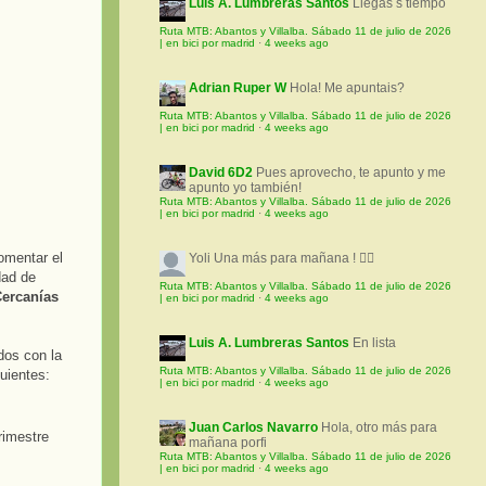
Luis A. Lumbreras Santos
Llegas s tiempo
Ruta MTB: Abantos y Villalba. Sábado 11 de julio de 2026
| en bici por madrid
·
4 weeks ago
Adrian Ruper W
Hola! Me apuntais?
Ruta MTB: Abantos y Villalba. Sábado 11 de julio de 2026
| en bici por madrid
·
4 weeks ago
David 6D2
Pues aprovecho, te apunto y me
apunto yo también!
Ruta MTB: Abantos y Villalba. Sábado 11 de julio de 2026
| en bici por madrid
·
4 weeks ago
omentar el
Yoli
Una más para mañana ! 🚵‍♀️
dad de
Ruta MTB: Abantos y Villalba. Sábado 11 de julio de 2026
Cercanías
| en bici por madrid
·
4 weeks ago
Luis A. Lumbreras Santos
En lista
dos con la
Ruta MTB: Abantos y Villalba. Sábado 11 de julio de 2026
uientes:
| en bici por madrid
·
4 weeks ago
Juan Carlos Navarro
Hola, otro más para
rimestre
mañana porfi
Ruta MTB: Abantos y Villalba. Sábado 11 de julio de 2026
| en bici por madrid
·
4 weeks ago