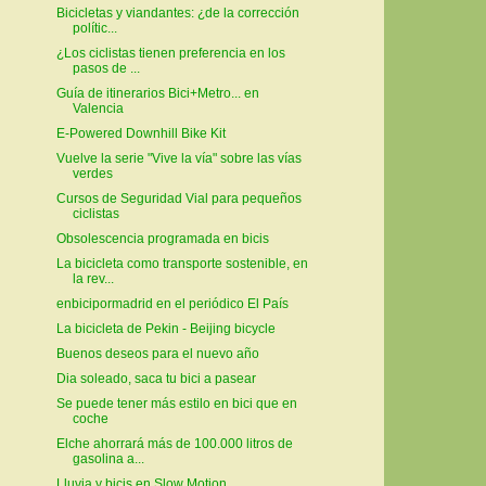
Bicicletas y viandantes: ¿de la corrección
polític...
¿Los ciclistas tienen preferencia en los
pasos de ...
Guía de itinerarios Bici+Metro... en
Valencia
E-Powered Downhill Bike Kit
Vuelve la serie "Vive la vía" sobre las vías
verdes
Cursos de Seguridad Vial para pequeños
ciclistas
Obsolescencia programada en bicis
La bicicleta como transporte sostenible, en
la rev...
enbicipormadrid en el periódico El País
La bicicleta de Pekin - Beijing bicycle
Buenos deseos para el nuevo año
Dia soleado, saca tu bici a pasear
Se puede tener más estilo en bici que en
coche
Elche ahorrará más de 100.000 litros de
gasolina a...
Lluvia y bicis en Slow Motion