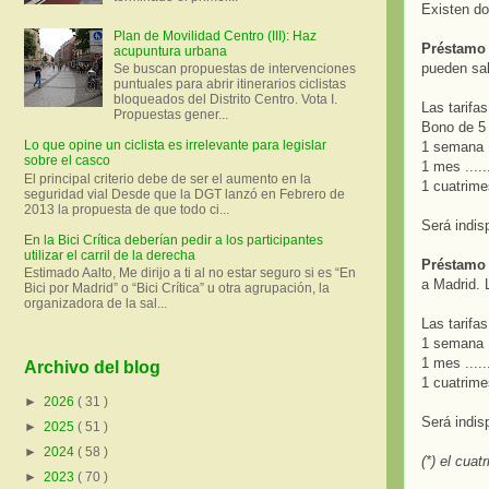
Existen do
Plan de Movilidad Centro (III): Haz
Préstamo 
acupuntura urbana
pueden sal
Se buscan propuestas de intervenciones
puntuales para abrir itinerarios ciclistas
bloqueados del Distrito Centro. Vota I.
Las tarifas
Propuestas gener...
Bono de 5 dí
Lo que opine un ciclista es irrelevante para legislar
1 semana ...
sobre el casco
1 mes .......
El principal criterio debe de ser el aumento en la
1 cuatrimest
seguridad vial Desde que la DGT lanzó en Febrero de
2013 la propuesta de que todo ci...
Será indis
En la Bici Crítica deberían pedir a los participantes
utilizar el carril de la derecha
Préstamo 
Estimado Aalto, Me dirijo a ti al no estar seguro si es “En
a Madrid. 
Bici por Madrid” o “Bici Crítica” u otra agrupación, la
organizadora de la sal...
Las tarifas
1 semana ...
1 mes .......
Archivo del blog
1 cuatrimest
►
2026
( 31 )
Será indis
►
2025
( 51 )
►
2024
( 58 )
(*) el cua
►
2023
( 70 )