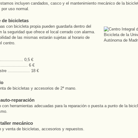
tamos incluyen candados, casco y el mantenimiento mecánico de la bicicle
 por uso normal.
 de bicicletas
as con bicicleta propia pueden guardarla dentro del
on la seguridad que ofrece el local cerrado con alarma.
bilidad de las mismas estarán sujetas al horario de
l centro.
................... 0,5 €
..................... 6 €
re .................. 18 €
lo
ta de bicicletas y accesorios de 2ª mano.
e auto-reparación
 con herramientas adecuadas para la reparación o puesta a punto de la bicicl
smo.
 taller mecánico
 y venta de bicicletas, accesorios y repuestos.