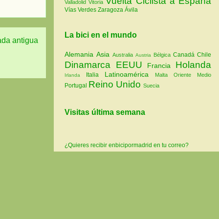
Vuelta Ciclista a España
Valladolid
Vitoria
Vías Verdes
Zaragoza
Ávila
La bici en el mundo
ada antigua
Alemania
Asia
Canadá
Chile
Australia
Bélgica
Austria
Dinamarca
EEUU
Holanda
Francia
Latinoamérica
Italia
Malta
Oriente Medio
Irlanda
Reino Unido
Portugal
Suecia
Visitas última semana
¿Quieres recibir enbicipormadrid en tu correo?