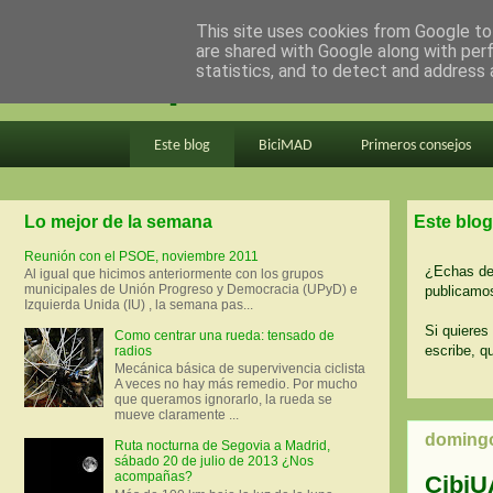
This site uses cookies from Google to 
are shared with Google along with per
en bici por madrid
statistics, and to detect and address 
Este blog
BiciMAD
Primeros consejos
Lo mejor de la semana
Este blog
Reunión con el PSOE, noviembre 2011
¿Echas de 
Al igual que hicimos anteriormente con los grupos
municipales de Unión Progreso y Democracia (UPyD) e
publicamos
Izquierda Unida (IU) , la semana pas...
Si quieres 
Como centrar una rueda: tensado de
escribe, q
radios
Mecánica básica de supervivencia ciclista
A veces no hay más remedio. Por mucho
que queramos ignorarlo, la rueda se
mueve claramente ...
domingo
Ruta nocturna de Segovia a Madrid,
sábado 20 de julio de 2013 ¿Nos
acompañas?
CibiUA