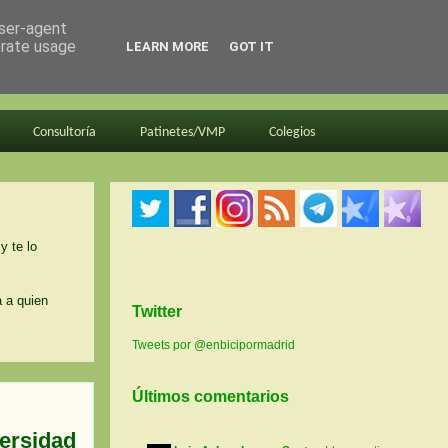
user-agent
erate usage
LEARN MORE
GOT IT
Consultoría
Patinetes/VMP
Colegios
y te lo
a a quien
Twitter
Tweets por @enbicipormadrid
Últimos comentarios
versidad