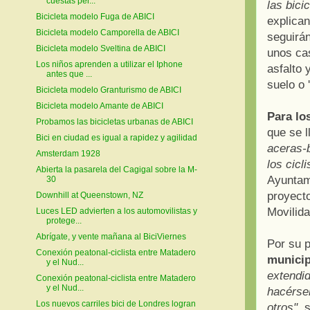
cuestas per...
las bici
Bicicleta modelo Fuga de ABICI
explican
Bicicleta modelo Camporella de ABICI
seguirán
Bicicleta modelo Sveltina de ABICI
unos cas
Los niños aprenden a utilizar el Iphone
asfalto 
antes que ...
suelo o 
Bicicleta modelo Granturismo de ABICI
Bicicleta modelo Amante de ABICI
Para los
Probamos las bicicletas urbanas de ABICI
que se l
Bici en ciudad es igual a rapidez y agilidad
aceras-
Amsterdam 1928
los cicl
Abierta la pasarela del Cagigal sobre la M-
Ayuntami
30
proyecto
Downhill at Queenstown, NZ
Movilida
Luces LED advierten a los automovilistas y
protege...
Abrígate, y vente mañana al BiciViernes
Por su 
Conexión peatonal-ciclista entre Matadero
municip
y el Nud...
extendid
Conexión peatonal-ciclista entre Matadero
y el Nud...
hacérsel
Los nuevos carriles bici de Londres logran
otros"
, 