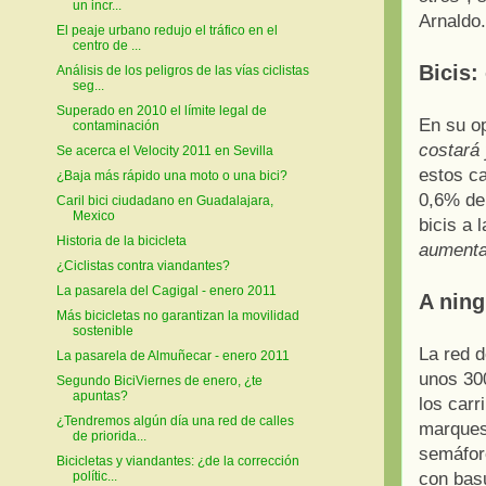
un incr...
Arnaldo.
El peaje urbano redujo el tráfico en el
centro de ...
Bicis:
Análisis de los peligros de las vías ciclistas
seg...
Superado en 2010 el límite legal de
En su o
contaminación
costará 
Se acerca el Velocity 2011 en Sevilla
estos ca
¿Baja más rápido una moto o una bici?
0,6% del
Caril bici ciudadano en Guadalajara,
Mexico
bicis a 
Historia de la bicicleta
aumenta
¿Ciclistas contra viandantes?
La pasarela del Cagigal - enero 2011
A ning
Más bicicletas no garantizan la movilidad
sostenible
La red d
La pasarela de Almuñecar - enero 2011
unos 300
Segundo BiciViernes de enero, ¿te
apuntas?
los carr
¿Tendremos algún día una red de calles
marquesi
de priorida...
semáforo
Bicicletas y viandantes: ¿de la corrección
con bas
polític...