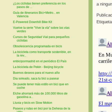
a ningun
¿Los ciclistas tienen preferencia en los
pasos de ...
Guía de itinerarios Bici+Metro... en
Publica
Valencia
Etiquet
E-Powered Downhill Bike Kit
Vuelve la serie "Vive la vía" sobre las vías
verdes
Cursos de Seguridad Vial para pequeños
ciclistas
Obsolescencia programada en bicis
La bicicleta como transporte sostenible, en
la rev...
enbicipormadrid en el periódico El País
La bicicleta de Pekin - Beijing bicycle
Buenos deseos para el nuevo año
Dia soleado, saca tu bici a pasear
Se puede tener más estilo en bici que en
coche
Elche ahorrará más de 100.000 litros de
gasolina a...
Lluvia y bicis en Slow Motion
Paseos y rutas en bici por la Dehesa de la