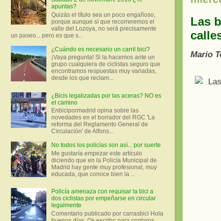
apuntas?
Quizás el título sea un poco engañoso,
Las b
porque aunque sí que recorreremos el
valle del Lozoya, no será precisamente
calle
un paseo... pero es que s...
¿Cuándo es necesario un carril bici?
Mario T
¡Vaya pregunta! Si la hacemos ante un
grupo cualquiera de ciclistas seguro que
encontramos respuestas muy variadas,
desde los que reclam...
¿Bicis legalizadas por las aceras? NO es
el camino
Enbicipormadrid opina sobre las
novedades en el borrador del RGC 'La
reforma del Reglamento General de
Circulación' de Alfons...
No todos los policías son así... por suerte
Me gustaría empezar este artículo
diciendo que en la Policía Municipal de
Madrid hay gente muy profesional, muy
educada, que conoce bien la ...
Policía amenaza con requisar la bici a
dos ciclistas por empeñarse en circular
legalmente
Comentario publicado por carrasbici Hola
buenos días. Os escribo para contaros