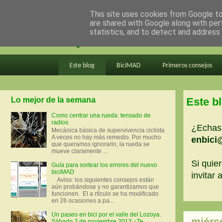
This site uses cookies from Google to 
are shared with Google along with per
en bici por madrid
statistics, and to detect and address
Este blog
BiciMAD
Primeros consejos
Lo mejor de la semana
Este b
Como centrar una rueda: tensado de
radios
¿Echas 
Mecánica básica de supervivencia ciclista
A veces no hay más remedio. Por mucho
enbici
que queramos ignorarlo, la rueda se
mueve claramente ...
Si quier
Guía para sortear los errores del nuevo
biciMAD
invitar
Aviso: los siguientes consejos están
aún probándose y no garantizamos que
funcionen. El a rtículo se ha modificado
en 26 ocasiones a pa...
Un paseo en bici por el valle del Lozoya.
miérc
Sábado 2 de noviembre 2013 ¿Te