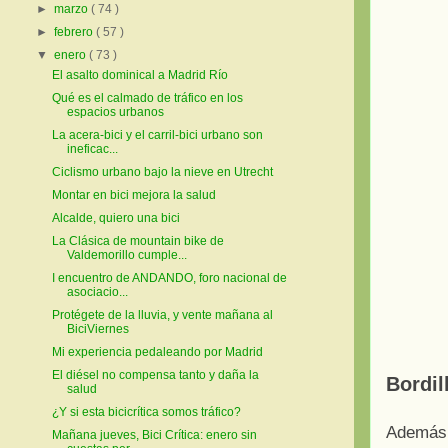
►
marzo
( 74 )
►
febrero
( 57 )
▼
enero
( 73 )
El asalto dominical a Madrid Río
Qué es el calmado de tráfico en los
espacios urbanos
La acera-bici y el carril-bici urbano son
ineficac...
Ciclismo urbano bajo la nieve en Utrecht
Montar en bici mejora la salud
Alcalde, quiero una bici
La Clásica de mountain bike de
Valdemorillo cumple...
I encuentro de ANDANDO, foro nacional de
asociacio...
Protégete de la lluvia, y vente mañana al
BiciViernes
Mi experiencia pedaleando por Madrid
El diésel no compensa tanto y daña la
Bordil
salud
¿Y si esta bicicrítica somos tráfico?
Además
Mañana jueves, Bici Crítica: enero sin