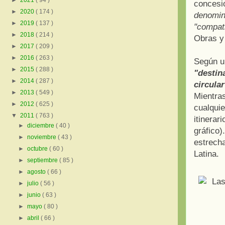
►
2021
( 94 )
concesi
►
2020
( 174 )
denomi
►
2019
( 137 )
"compati
►
2018
( 214 )
Obras y 
►
2017
( 209 )
►
2016
( 263 )
Según u
►
2015
( 288 )
"destin
►
2014
( 287 )
circula
►
2013
( 549 )
Mientras
►
2012
( 625 )
cualquie
▼
2011
( 763 )
itinerar
►
diciembre
( 40 )
gráfico)
►
noviembre
( 43 )
estrecha
►
octubre
( 60 )
Latina.
►
septiembre
( 85 )
►
agosto
( 66 )
►
julio
( 56 )
►
junio
( 63 )
►
mayo
( 80 )
►
abril
( 66 )