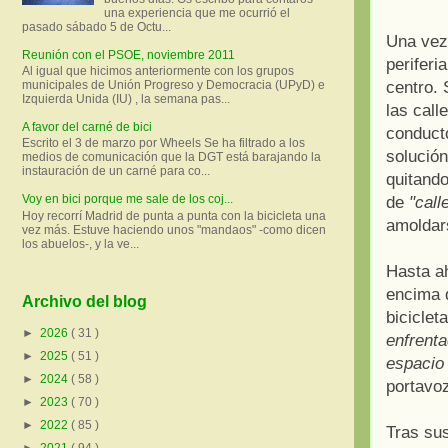
una experiencia que me ocurrió el
pasado sábado 5 de Octu...
Una vez 
Reunión con el PSOE, noviembre 2011
periferi
Al igual que hicimos anteriormente con los grupos
centro. 
municipales de Unión Progreso y Democracia (UPyD) e
Izquierda Unida (IU) , la semana pas...
las call
A favor del carné de bici
conducto
Escrito el 3 de marzo por Wheels Se ha filtrado a los
solució
medios de comunicación que la DGT está barajando la
instauración de un carné para co...
quitando
Voy en bici porque me sale de los coj...
de
"call
Hoy recorrí Madrid de punta a punta con la bicicleta una
amoldars
vez más. Estuve haciendo unos "mandaos" -como dicen
los abuelos-, y la ve...
Hasta ah
encima d
Archivo del blog
biciclet
►
2026
( 31 )
enfrenta
►
2025
( 51 )
espacio 
►
2024
( 58 )
portavoz
►
2023
( 70 )
►
2022
( 85 )
Tras sus