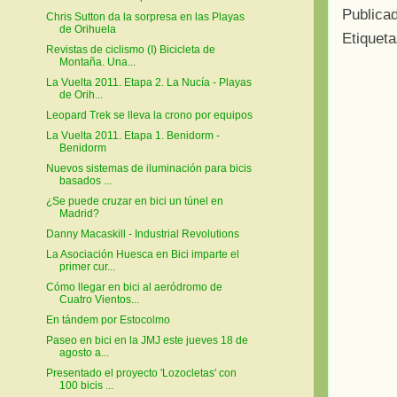
Publica
Chris Sutton da la sorpresa en las Playas
de Orihuela
Etiquet
Revistas de ciclismo (I) Bicicleta de
Montaña. Una...
La Vuelta 2011. Etapa 2. La Nucía - Playas
de Orih...
Leopard Trek se lleva la crono por equipos
La Vuelta 2011. Etapa 1. Benidorm -
Benidorm
Nuevos sistemas de iluminación para bicis
basados ...
¿Se puede cruzar en bici un túnel en
Madrid?
Danny Macaskill - Industrial Revolutions
La Asociación Huesca en Bici imparte el
primer cur...
Cómo llegar en bici al aeródromo de
Cuatro Vientos...
En tándem por Estocolmo
Paseo en bici en la JMJ este jueves 18 de
agosto a...
Presentado el proyecto 'Lozocletas' con
100 bicis ...