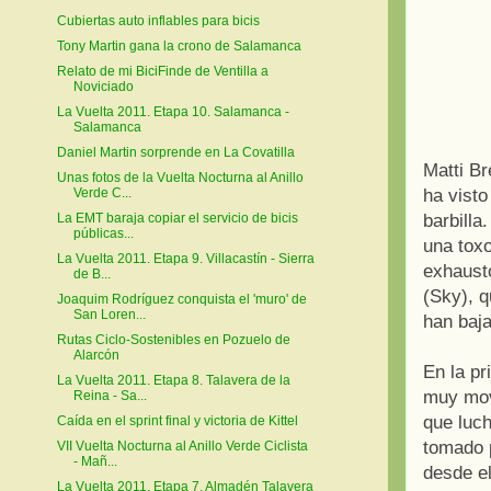
Cubiertas auto inflables para bicis
Tony Martin gana la crono de Salamanca
Relato de mi BiciFinde de Ventilla a
Noviciado
La Vuelta 2011. Etapa 10. Salamanca -
Salamanca
Daniel Martin sorprende en La Covatilla
Matti Br
Unas fotos de la Vuelta Nocturna al Anillo
ha visto
Verde C...
barbilla
La EMT baraja copiar el servicio de bicis
públicas...
una tox
La Vuelta 2011. Etapa 9. Villacastín - Sierra
exhausto
de B...
(Sky), q
Joaquim Rodríguez conquista el 'muro' de
San Loren...
han baja
Rutas Ciclo-Sostenibles en Pozuelo de
Alarcón
En la pr
La Vuelta 2011. Etapa 8. Talavera de la
muy mov
Reina - Sa...
que luch
Caída en el sprint final y victoria de Kittel
tomado 
VII Vuelta Nocturna al Anillo Verde Ciclista
- Mañ...
desde el
La Vuelta 2011. Etapa 7. Almadén Talavera