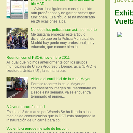
biciMAD
Aviso: los siguientes consejos están
Exhib
aún probándose y no garantizamos que
funcionen. El a rtículo se ha modificado
Vuelt
en 26 ocasiones a pa...
No todos los policías son así... por suerte
Me gustaría empezar este artículo
diciendo que en la Policía Municipal de
Madrid hay gente muy profesional, muy
educada, que conoce bien la ...
Reunión con el PSOE, noviembre 2011
Al igual que hicimos anteriormente con los grupos
municipales de Unión Progreso y Democracia (UPyD) e
Izquierda Unida (IU) , la semana pas...
Abierto el carril-bici de la calle Mayor
Permite recorrer la calle Mayor en
contrasentido Imagen de madridiario.es
Desde esta semana, ya se encuentra
terminado el primer...
A favor del carné de bici
Escrito el 3 de marzo por Wheels Se ha filtrado a los
medios de comunicación que la DGT está barajando la
instauración de un carné para co...
Voy en bici porque me sale de los coj...