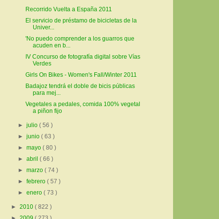
Recorrido Vuelta a España 2011
El servicio de préstamo de bicicletas de la
Univer...
'No puedo comprender a los guarros que
acuden en b...
IV Concurso de fotografía digital sobre Vías
Verdes
Girls On Bikes - Women's Fall/Winter 2011
Badajoz tendrá el doble de bicis públicas
para mej...
Vegetales a pedales, comida 100% vegetal
a piñon fijo
►
julio
( 56 )
►
junio
( 63 )
►
mayo
( 80 )
►
abril
( 66 )
►
marzo
( 74 )
►
febrero
( 57 )
►
enero
( 73 )
►
2010
( 822 )
►
2009
( 273 )