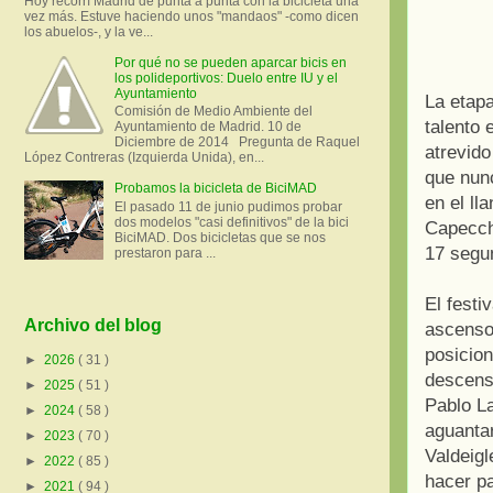
Hoy recorrí Madrid de punta a punta con la bicicleta una
vez más. Estuve haciendo unos "mandaos" -como dicen
los abuelos-, y la ve...
Por qué no se pueden aparcar bicis en
los polideportivos: Duelo entre IU y el
Ayuntamiento
La etapa
Comisión de Medio Ambiente del
talento 
Ayuntamiento de Madrid. 10 de
Diciembre de 2014 Pregunta de Raquel
atrevido
López Contreras (Izquierda Unida), en...
que nunc
Probamos la bicicleta de BiciMAD
en el ll
El pasado 11 de junio pudimos probar
dos modelos "casi definitivos" de la bici
Capecchi
BiciMAD. Dos bicicletas que se nos
17 segu
prestaron para ...
El festi
Archivo del blog
ascenso 
posicion
►
2026
( 31 )
descens
►
2025
( 51 )
Pablo La
►
2024
( 58 )
aguantar
►
2023
( 70 )
Valdeigl
►
2022
( 85 )
hacer pa
►
2021
( 94 )