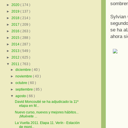
sombrer
►
2020
( 174 )
►
2019
( 137 )
Sylvian 
►
2018
( 214 )
segundo
►
2017
( 209 )
se ha al
►
2016
( 263 )
ahora s
►
2015
( 288 )
►
2014
( 287 )
►
2013
( 549 )
►
2012
( 625 )
▼
2011
( 763 )
►
diciembre
( 40 )
►
noviembre
( 43 )
►
octubre
( 60 )
►
septiembre
( 85 )
▼
agosto
( 66 )
David Moncoutié se ha adjudicado la 11º
etapa en M...
Nuevo curso, nuevos y mejores hábitos...
¡Muévete ...
La Vuelta 2011. Etapa 11. Verín - Estación
de mont...