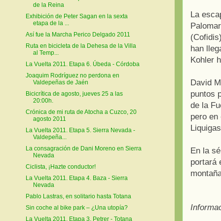
de la Reina
La esca
Exhibición de Peter Sagan en la sexta
etapa de la ...
Palomar
Así fue la Marcha Perico Delgado 2011
(Cofidis
Ruta en bicicleta de la Dehesa de la Villa
han lle
al Temp...
Kohler h
La Vuelta 2011. Etapa 6. Úbeda - Córdoba
Joaquim Rodríguez no perdona en
David M
Valdepeñas de Jaén
puntos p
Bicicrítica de agosto, jueves 25 a las
20:00h.
de la F
Crónica de mi ruta de Atocha a Cuzco, 20
pero en 
agosto 2011
Liquiga
La Vuelta 2011. Etapa 5. Sierra Nevada -
Valdepeña...
La consagración de Dani Moreno en Sierra
En la sé
Nevada
portará 
Ciclista, ¡Hazte conductor!
montaña
La Vuelta 2011. Etapa 4. Baza - Sierra
Nevada
Pablo Lastras, en solitario hasta Totana
Informa
Sin coche al bike park – ¿Una utopía?
La Vuelta 2011. Etapa 3. Petrer - Totana