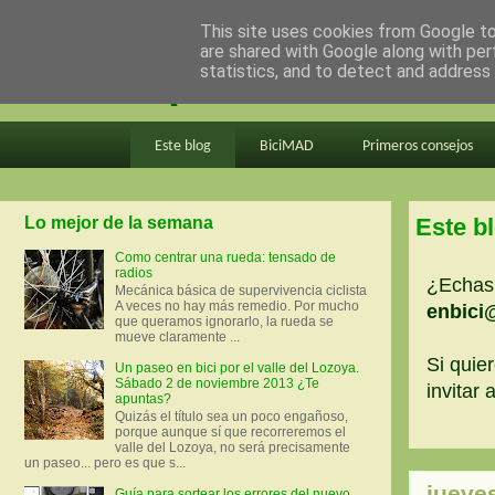
This site uses cookies from Google to 
are shared with Google along with per
en bici por madrid
statistics, and to detect and address
Este blog
BiciMAD
Primeros consejos
Lo mejor de la semana
Este b
Como centrar una rueda: tensado de
radios
¿Echas 
Mecánica básica de supervivencia ciclista
A veces no hay más remedio. Por mucho
enbici
que queramos ignorarlo, la rueda se
mueve claramente ...
Si quier
Un paseo en bici por el valle del Lozoya.
Sábado 2 de noviembre 2013 ¿Te
invitar
apuntas?
Quizás el título sea un poco engañoso,
porque aunque sí que recorreremos el
valle del Lozoya, no será precisamente
un paseo... pero es que s...
jueve
Guía para sortear los errores del nuevo