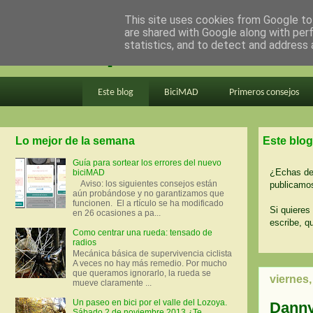
This site uses cookies from Google to 
are shared with Google along with per
en bici por madrid
statistics, and to detect and address 
Este blog
BiciMAD
Primeros consejos
Lo mejor de la semana
Este blog
Guía para sortear los errores del nuevo
¿Echas de 
biciMAD
Aviso: los siguientes consejos están
publicamos
aún probándose y no garantizamos que
funcionen. El a rtículo se ha modificado
Si quieres 
en 26 ocasiones a pa...
escribe, q
Como centrar una rueda: tensado de
radios
Mecánica básica de supervivencia ciclista
A veces no hay más remedio. Por mucho
que queramos ignorarlo, la rueda se
viernes,
mueve claramente ...
Un paseo en bici por el valle del Lozoya.
Danny 
Sábado 2 de noviembre 2013 ¿Te