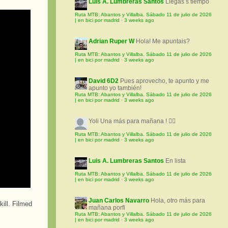
Luis A. Lumbreras Santos
Llegas s tiempo
Ruta MTB: Abantos y Villalba. Sábado 11 de julio de 2026
| en bici por madrid
·
3 weeks ago
Adrian Ruper W
Hola! Me apuntais?
Ruta MTB: Abantos y Villalba. Sábado 11 de julio de 2026
| en bici por madrid
·
3 weeks ago
David 6D2
Pues aprovecho, te apunto y me
apunto yo también!
Ruta MTB: Abantos y Villalba. Sábado 11 de julio de 2026
| en bici por madrid
·
3 weeks ago
Yoli
Una más para mañana ! 🚵‍♀️
Ruta MTB: Abantos y Villalba. Sábado 11 de julio de 2026
| en bici por madrid
·
3 weeks ago
Luis A. Lumbreras Santos
En lista
Ruta MTB: Abantos y Villalba. Sábado 11 de julio de 2026
| en bici por madrid
·
3 weeks ago
Juan Carlos Navarro
Hola, otro más para
ill. Filmed
mañana porfi
Ruta MTB: Abantos y Villalba. Sábado 11 de julio de 2026
| en bici por madrid
·
3 weeks ago