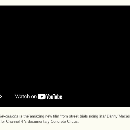
 Revolutions
is the amazing new film from street trials riding star Danny Macask
 for Channel 4 's documentary Concrete Circus.