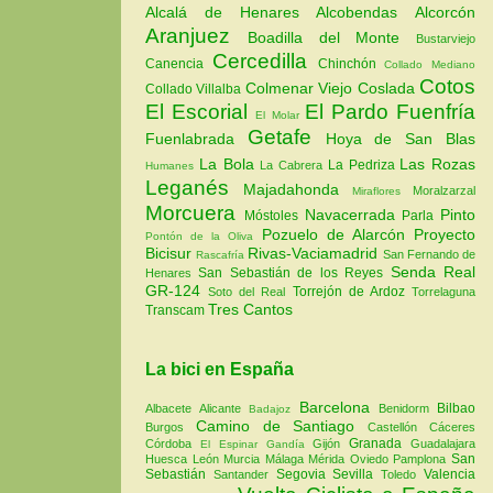
Alcalá de Henares
Alcobendas
Alcorcón
Aranjuez
Boadilla del Monte
Bustarviejo
Cercedilla
Canencia
Chinchón
Collado Mediano
Cotos
Colmenar Viejo
Coslada
Collado Villalba
El Escorial
El Pardo
Fuenfría
El Molar
Getafe
Fuenlabrada
Hoya de San Blas
La Bola
Las Rozas
La Pedriza
La Cabrera
Humanes
Leganés
Majadahonda
Moralzarzal
Miraflores
Morcuera
Navacerrada
Pinto
Móstoles
Parla
Pozuelo de Alarcón
Proyecto
Pontón de la Oliva
Bicisur
Rivas-Vaciamadrid
San Fernando de
Rascafría
Senda Real
San Sebastián de los Reyes
Henares
GR-124
Torrejón de Ardoz
Soto del Real
Torrelaguna
Tres Cantos
Transcam
La bici en España
Barcelona
Bilbao
Albacete
Alicante
Benidorm
Badajoz
Camino de Santiago
Burgos
Castellón
Cáceres
Granada
Córdoba
Gijón
Guadalajara
El Espinar
Gandía
San
Huesca
León
Murcia
Málaga
Mérida
Oviedo
Pamplona
Sebastián
Segovia
Sevilla
Valencia
Santander
Toledo