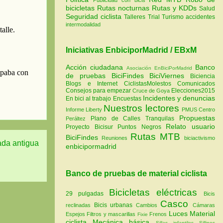
bicicletas
Rutas nocturnas
Rutas y KDDs
Salud
Seguridad ciclista
Talleres
Trial
Turismo
accidentes
intermodalidad
Iniciativas EnbiciporMadrid / EBxM
Acción ciudadana
Banco
Asociación EnBiciPorMadrid
de pruebas
BiciFindes
BiciViernes
Biciencia
Blogs e Internet
CiclistasMolestos
Comunicados
Consejos para empezar
Elecciones2015
Cruce de Goya
Incidentes y denuncias
En bici al trabajo
Encuestas
Nuestros lectores
Informe Liberty
PMUS Centro
Propuestas
Plano de Calles Tranquilas
Peráltez
Relato usuario
Proyecto Bicisur
Puntos Negros
Rutas MTB
BiciFindes
Reuniones
biciactivismo
ada antigua
enbicipormadrid
Banco de pruebas de material ciclista
Bicicletas eléctricas
29 pulgadas
Bicis
Casco
Bicis urbanas
reclinadas
Cambios
Cámaras
Luces
Material
Espejos
Filtros y mascarillas
Frenos
Fixie
ciclista
Mecánica básica
Sillas infantiles
Sillines