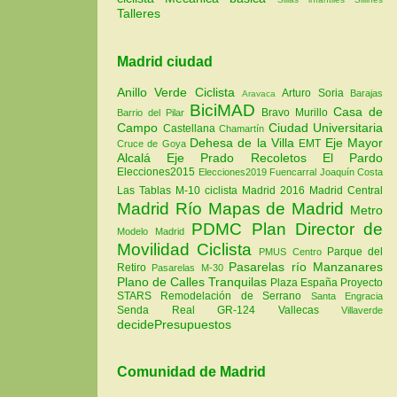
Talleres
Madrid ciudad
Anillo Verde Ciclista
Arturo Soria
Barajas
Aravaca
BiciMAD
Casa de
Bravo Murillo
Barrio del Pilar
Campo
Ciudad Universitaria
Castellana
Chamartín
Dehesa de la Villa
Eje Mayor
EMT
Cruce de Goya
Alcalá
Eje Prado Recoletos
El Pardo
Elecciones2015
Elecciones2019
Fuencarral
Joaquín Costa
Las Tablas
M-10 ciclista
Madrid 2016
Madrid Central
Madrid Río
Mapas de Madrid
Metro
PDMC Plan Director de
Modelo Madrid
Movilidad Ciclista
Parque del
PMUS Centro
Pasarelas río Manzanares
Retiro
Pasarelas M-30
Plano de Calles Tranquilas
Plaza España
Proyecto
STARS
Remodelación de Serrano
Santa Engracia
Senda Real GR-124
Vallecas
Villaverde
decidePresupuestos
Comunidad de Madrid