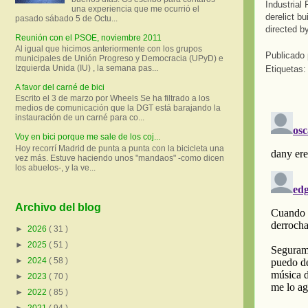
Industrial
una experiencia que me ocurrió el
derelict bu
pasado sábado 5 de Octu...
directed b
Reunión con el PSOE, noviembre 2011
Al igual que hicimos anteriormente con los grupos
Publicado
municipales de Unión Progreso y Democracia (UPyD) e
Izquierda Unida (IU) , la semana pas...
Etiquetas
A favor del carné de bici
Escrito el 3 de marzo por Wheels Se ha filtrado a los
medios de comunicación que la DGT está barajando la
instauración de un carné para co...
Voy en bici porque me sale de los coj...
Hoy recorrí Madrid de punta a punta con la bicicleta una
vez más. Estuve haciendo unos "mandaos" -como dicen
los abuelos-, y la ve...
Archivo del blog
►
2026
( 31 )
►
2025
( 51 )
►
2024
( 58 )
►
2023
( 70 )
►
2022
( 85 )