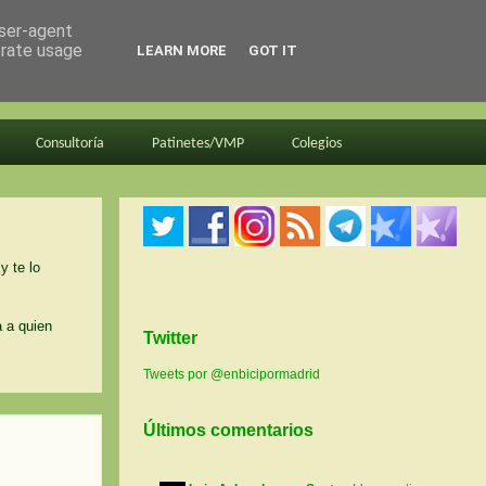
user-agent
erate usage
LEARN MORE
GOT IT
Consultoría
Patinetes/VMP
Colegios
y te lo
a a quien
Twitter
Tweets por @enbicipormadrid
Últimos comentarios