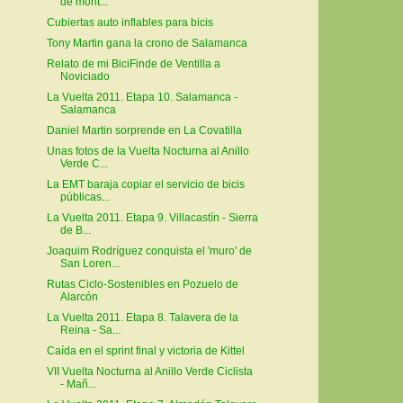
de mont...
Cubiertas auto inflables para bicis
Tony Martin gana la crono de Salamanca
Relato de mi BiciFinde de Ventilla a
Noviciado
La Vuelta 2011. Etapa 10. Salamanca -
Salamanca
Daniel Martin sorprende en La Covatilla
Unas fotos de la Vuelta Nocturna al Anillo
Verde C...
La EMT baraja copiar el servicio de bicis
públicas...
La Vuelta 2011. Etapa 9. Villacastín - Sierra
de B...
Joaquim Rodríguez conquista el 'muro' de
San Loren...
Rutas Ciclo-Sostenibles en Pozuelo de
Alarcón
La Vuelta 2011. Etapa 8. Talavera de la
Reina - Sa...
Caída en el sprint final y victoria de Kittel
VII Vuelta Nocturna al Anillo Verde Ciclista
- Mañ...