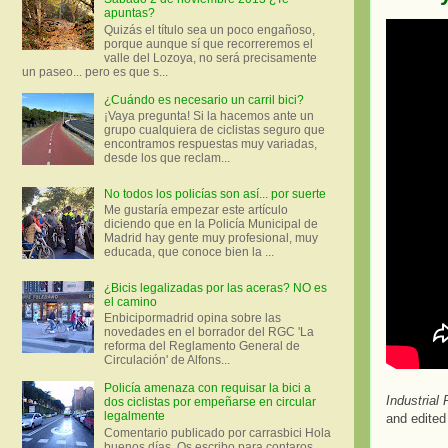
apuntas?
Quizás el título sea un poco engañoso,
porque aunque sí que recorreremos el
valle del Lozoya, no será precisamente
un paseo... pero es que s...
¿Cuándo es necesario un carril bici?
¡Vaya pregunta! Si la hacemos ante un
grupo cualquiera de ciclistas seguro que
encontramos respuestas muy variadas,
desde los que reclam...
No todos los policías son así... por suerte
Me gustaría empezar este artículo
diciendo que en la Policía Municipal de
Madrid hay gente muy profesional, muy
educada, que conoce bien la ...
¿Bicis legalizadas por las aceras? NO es
el camino
Enbicipormadrid opina sobre las
novedades en el borrador del RGC 'La
reforma del Reglamento General de
Circulación' de Alfons...
Policía amenaza con requisar la bici a
Industrial
dos ciclistas por empeñarse en circular
legalmente
and edited
Comentario publicado por carrasbici Hola
buenos días. Os escribo para contaros