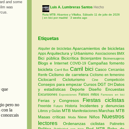
 yard and some
 film was
Luis A. Lumbreras Santos
Hecho
rcus.
Ruta MTB: Abantos y Villalba. Sábado 11 de julio de 2026
| en bici por madrid
·
3 weeks ago
Etiquetas
Aparcamientos de bicicletas
Alquiler de bicicletas
Arquitectura y Urbanismo
Apps
Asociaciones
BMX
Bici pública
Bicicrítica
Bicienjambre
Bicimensajeros
Blogs e Internet
Campañas fomento
COVID-19
Carril bici
bicicleta
Casco
Cercanías
Carril Bus
Ciclismo de carretera
Renfe
Ciclismo en femenino
Ciclocarril
Cicloturismo
Competición
Cine
Consejos para empezar
Cursos
DGT
Datos
DH
y estadísticas
Deporte
Diseño
Encuestas
Excursiones
Falsos mitos
Exposiciones
Famosos en bici
Fiestas ciclistas
Ferias y Congresos
Incidentes y denuncias
Freeride
Historia
Futuro
MTB
Marchas MTB
Libros y Guías
Manifestaciones
Nuestros
Masas críticas
Niños
Nieve
Moda
lectores
Ordenanzas ciclistas
Patinetes
Política
Red MTB
Robo de
Publicidad con bicis