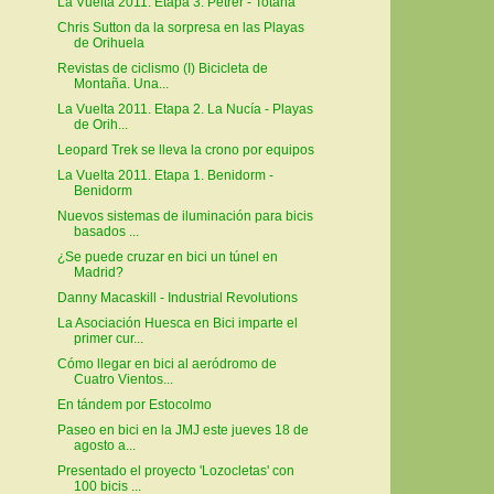
La Vuelta 2011. Etapa 3. Petrer - Totana
Chris Sutton da la sorpresa en las Playas
de Orihuela
Revistas de ciclismo (I) Bicicleta de
Montaña. Una...
La Vuelta 2011. Etapa 2. La Nucía - Playas
de Orih...
Leopard Trek se lleva la crono por equipos
La Vuelta 2011. Etapa 1. Benidorm -
Benidorm
Nuevos sistemas de iluminación para bicis
basados ...
¿Se puede cruzar en bici un túnel en
Madrid?
Danny Macaskill - Industrial Revolutions
La Asociación Huesca en Bici imparte el
primer cur...
Cómo llegar en bici al aeródromo de
Cuatro Vientos...
En tándem por Estocolmo
Paseo en bici en la JMJ este jueves 18 de
agosto a...
Presentado el proyecto 'Lozocletas' con
100 bicis ...