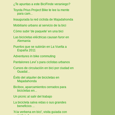
¿Te apuntas a este BiciFinde veraniego?
Toyota Prius Project Bike te lee la mente
para cam...
Inaugurada la red ciclista de Majadahonda
Mobiliario urbano al servicio de la bici
Cómo subir 'de paquete' en una bici
Las bicicletas eléctricas causan furor en
Alemania
Puertos que se subirán en La Vuelta a
España 2011
Adventures in bike commuting
Pantalones Levi´s para ciclistas urbanos
Cursos de circulación en bici por ciudad en
Guadal...
Éxito del alquiler de bicicletas en
Majadahonda
Bicibox, aparcamientos cerrados para
bicicletas en...
Un picnic al salir del trabajo
La bicicleta salva vidas o sus grandes
beneficios ...
'A la verbena en bici', visita guiada con