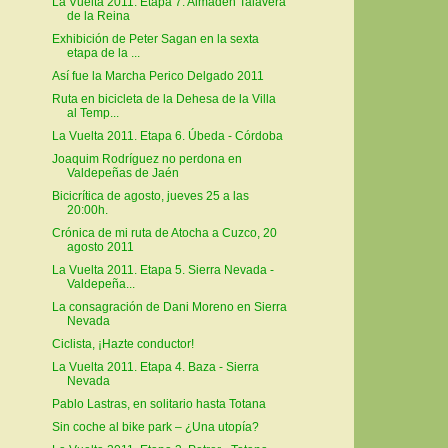
La Vuelta 2011. Etapa 7. Almadén Talavera
de la Reina
Exhibición de Peter Sagan en la sexta
etapa de la ...
Así fue la Marcha Perico Delgado 2011
Ruta en bicicleta de la Dehesa de la Villa
al Temp...
La Vuelta 2011. Etapa 6. Úbeda - Córdoba
Joaquim Rodríguez no perdona en
Valdepeñas de Jaén
Bicicrítica de agosto, jueves 25 a las
20:00h.
Crónica de mi ruta de Atocha a Cuzco, 20
agosto 2011
La Vuelta 2011. Etapa 5. Sierra Nevada -
Valdepeña...
La consagración de Dani Moreno en Sierra
Nevada
Ciclista, ¡Hazte conductor!
La Vuelta 2011. Etapa 4. Baza - Sierra
Nevada
Pablo Lastras, en solitario hasta Totana
Sin coche al bike park – ¿Una utopía?