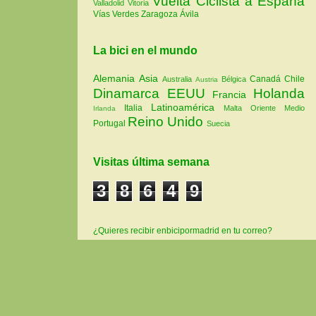
Vuelta Ciclista a España
Valladolid
Vitoria
Vías Verdes
Zaragoza
Ávila
La bici en el mundo
Alemania
Asia
Canadá
Chile
Australia
Bélgica
Austria
Dinamarca
EEUU
Holanda
Francia
Latinoamérica
Italia
Malta
Oriente Medio
Irlanda
Reino Unido
Portugal
Suecia
Visitas última semana
3
8
6
4
9
¿Quieres recibir enbicipormadrid en tu correo?