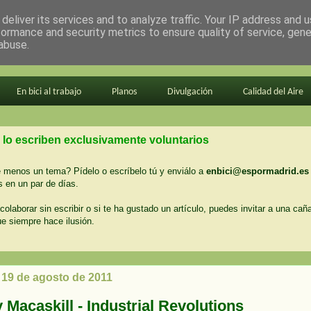
deliver its services and to analyze traffic. Your IP address and 
formance and security metrics to ensure quality of service, gen
abuse.
En bici al trabajo
Planos
Divulgación
Calidad del Aire
 lo escriben exclusivamente voluntarios
menos un tema? Pídelo o escríbelo tú y enviálo a
enbici@espormadrid.es
 en un par de días.
colaborar sin escribir o si te ha gustado un artículo, puedes invitar a una cañ
ue siempre hace ilusión.
 19 de agosto de 2011
Macaskill - Industrial Revolutions