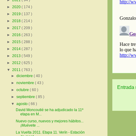
►
2021
( 94 )
►
2020
( 174 )
►
2019
( 137 )
►
2018
( 214 )
►
2017
( 209 )
►
2016
( 263 )
►
2015
( 288 )
►
2014
( 287 )
►
2013
( 549 )
►
2012
( 625 )
▼
2011
( 763 )
►
diciembre
( 40 )
►
noviembre
( 43 )
Entrada 
►
octubre
( 60 )
►
septiembre
( 85 )
▼
agosto
( 66 )
David Moncoutié se ha adjudicado la 11º
etapa en M...
Nuevo curso, nuevos y mejores hábitos...
¡Muévete ...
La Vuelta 2011. Etapa 11. Verín - Estación